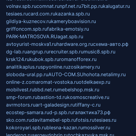
volnav.spb.ru
comnat.ru
npf.net.ru
7bit.pp.ru
kalugatur.ru
tesiaes.ru
card.com.ru
kazanka.spb.ru
gildiya-kuznecov.ru
kameryboavision.ru
griffoncom.spb.ru
fabrika-emotsiy.ru
PARK-MATROSOVA.RU
agat.spb.ru
avtoyurist-moskva1.ru
hardware.org.ru
схема-авто.рф
dg-lab.ru
angrup.ru
recruiter.spb.ru
music8.spb.ru
krsk124.ru
kubok.spb.ru
romanofforex.ru
analitikaplus.ru
spyonline.ru
zosikamery.ru
sloboda-ural.pp.ru
AUTO-COM.SU
hohota.net
alimy.ru
online-z.com
aromat-vostoka.ru
otdelkaexp.ru
mobilvest.ru
bbd.net.ru
mebelshop.msk.ru
smp-forum.ru
bastion-td.ru
kosmoscreative.ru
avrmotors.ru
art-galadesign.ru
tiffany-c.ru
ecostep-samara.ru
d-p.spb.ru
галактика73.рф
sko.com.ru
davitamebel-spb.ru
fotsis.ru
tesiaes.ru
kokoroyari.spb.ru
blesna-kazan.ru
mossilver.ru
lenderoq.ru
sergeydobrin.ru
tochkazvuka.msk.ru