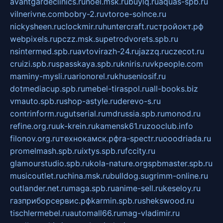
avantgardeclinics.ru
noel.msk.ru
buylq.ru
aquas-spb.ru
vilnerivne.com
bobry-2.ru
vtoroe-solnce.ru
nickysheen.ru
clockmir.ru
huntercraft.ru
стройокт.рф
webpixels.ru
pczz.msk.su
petrodvorets.spb.ru
nsintermed.spb.ru
avtovirazh-24.ru
jazzq.ru
czecot.ru
cruizi.spb.ru
spasskaya.spb.ru
kniris.ru
vkpeople.com
maminy-mysli.ru
arionorel.ru
khuseniosif.ru
dotmediacup.spb.ru
mebel-tiraspol.ru
all-books.biz
vmauto.spb.ru
shop-astyle.ru
derevo-s.ru
contrinform.ru
gutserial.ru
mdrussia.spb.ru
monod.ru
refine.org.ru
uk-krein.ru
kamensk61.ru
zooclub.info
filonov.org.ru
технокамск.рф
ra-spectr.ru
ooodriada.ru
promelmash.spb.ru
ixtys.spb.ru
fccity.ru
glamourstudio.spb.ru
kola-nature.org
spbmaster.spb.ru
musicoutlet.ru
china.msk.ru
bulldog.su
grimm-online.ru
outlander.net.ru
maga.spb.ru
anime-sell.ru
keseloy.ru
газприборсервис.рф
karmin.spb.ru
shekswood.ru
tischlermebel.ru
automall66.ru
mag-vladimir.ru