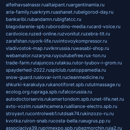
alfeihavsalnassr.ru
altaipant.ru
argentinamia.ru
aria-family.ru
arkrym.ru
ashanet.ru
belgorod-day.ru
bankaribi.ru
bandamn.ru
bigfatcc.ru
blagodarenie-spb.ru
borodino-media.ru
card-voice.ru
cardvoice.ru
zed-online.ru
zvonitut.ru
zebra-tlt.ru
zarafshan.ru
york-life.ru
vintovoykompressor.ru
vladivostok-map.ru
vlknrussia.ru
wasabi-shop.ru
webamator.ru
zaryna.ru
youtubefree.ru
x-ton.ru
trade-farm.ru
tajuncos.ru
taksu.ru
tor-lyubov-i-grom.ru
spayderhed-2022.ru
splclub.ru
stoppamedia.ru
snow-guard.ru
slovar-ivrit.ru
cleanmedicine.ru
shkurki-karakulya.ru
kanotiforet.spb.ru
tutmassage.ru
ecolog.org.ru
praga.spb.ru
falcorussia.ru
autodoctorservis.ru
kamertondom.spb.ru
net-life.net.ru
avto-vozim.ru
sakhcamera.ru
alliance-electro.spb.ru
stroyavt.ru
controlweb1.ru
tdsak74.ru
kinzozo-ru.ru
kvotka.ru
iron-snab.ru
costa-bella.ru
eugrus.pp.ru
associaciya39.ru
primexpo.spb.ru
bezmorchin.ru
ia2.ru