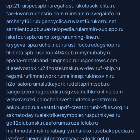
cpt21.ru
ispecspb.ru
regahost.ru
kolosok-elita.ru
tae-kwon.ru
consrio.com.ru
insiam.ru
avegainfo.ru
archery161.ru
bigencyclica.ru
vlast16.ru
korru.net
sarmiento.spb.su
extelopedia.ru
lammin-suo.spb.ru
iskatour.spb.ru
snpi.org.ru
running-line.ru
krygeva-spa.ru
chel.net.ru
rust-loco.ru
dugshop.ru
hl-beta.spb.ru
school494.spb.ru
mymubaby.ru
epoha-metalband.ru
ngr.spb.ru
rusgosnews.com
dieselvostok.ru
24hostel.msk.ru
w-dev.ru
f-ship.ru
regsmi.ru
filmnetwork.ru
malinasp.ru
kinosvin.ru
h2o-salon.ru
malutkayork.ru
deltaprim.spb.ru
tango-perm.ru
gooddir.ru
sgv.su
multiki-online.com
webkrasotki.com
cherinvest.ru
detskiy-ostrov.ru
ankou.spb.ru
alvesta1.ru
pdf-creator.ru
nix-files.org.ru
sakhatoday.ru
elektrikersymboler.ru
sputnikyes.ru
golf2club.msk.ru
aeforums.ru
zallclub.ru
multimodal.msk.ru
habaigry.ru
haikko.ru
sobakopedia.ru
isz-fest.ru
ewnc.info
screensaver-clock.net.ru