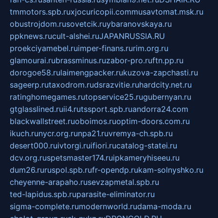
tmmotors.spb.ru
xjocuricopii.com
musavtomat.msk.ru
obustrojdom.ru
sovetcik.ru
ybaranovskaya.ru
ppknews.ru
cult-alshei.ru
JAPANRUSSIA.RU
proekciyamebel.ru
imper-finans.ru
rim.org.ru
glamourai.ru
brassminus.ru
zabor-pro.ru
ftn.pp.ru
dorogoe58.ru
laimengpacker.ru
kuzova-zapchasti.ru
sageerp.ru
taxodrom.ru
dsrazvitie.ru
hardcity.net.ru
ratinghomegames.ru
topservice25.ru
gubernyan.ru
gtglasslined.ru
ii4.ru
tssport.spb.ru
andorra24.com
blackwallstreet.ru
oboimos.ru
optim-doors.com.ru
ikuch.ru
nycr.org.ru
npa21.ru
vremya-ch.spb.ru
desert000.ru
ivtorgi.ru
ifiori.ru
catalog-statei.ru
dcv.org.ru
spetsmaster174.ru
ipkameryhiseeu.ru
dum26.ru
ruspol.spb.ru
fr-opendp.ru
kam-solnyshko.ru
cheyenne-arapaho.ru
sevzapmetal.spb.ru
ted-lapidus.spb.ru
parasite-eliminator.ru
sigma-complete.ru
modernworld.ru
dama-moda.ru