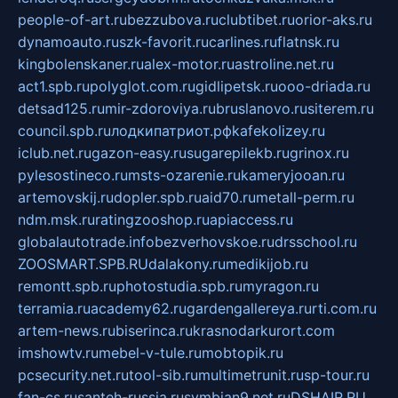
people-of-art.ru
bezzubova.ru
clubtibet.ru
orior-aks.ru
dynamoauto.ru
szk-favorit.ru
carlines.ru
flatnsk.ru
kingbolenskaner.ru
alex-motor.ru
astroline.net.ru
act1.spb.ru
polyglot.com.ru
gidlipetsk.ru
ooo-driada.ru
detsad125.ru
mir-zdoroviya.ru
bruslanovo.ru
siterem.ru
council.spb.ru
лодкипатриот.рф
kafekolizey.ru
iclub.net.ru
gazon-easy.ru
sugarepilekb.ru
grinox.ru
pylesostineco.ru
msts-ozarenie.ru
kameryjooan.ru
artemovskij.ru
dopler.spb.ru
aid70.ru
metall-perm.ru
ndm.msk.ru
ratingzooshop.ru
apiaccess.ru
globalautotrade.info
bezverhovskoe.ru
drsschool.ru
ZOOSMART.SPB.RU
dalakony.ru
medikijob.ru
remontt.spb.ru
photostudia.spb.ru
myragon.ru
terramia.ru
academy62.ru
gardengallereya.ru
rti.com.ru
artem-news.ru
biserinca.ru
krasnodarkurort.com
imshowtv.ru
mebel-v-tule.ru
mobtopik.ru
pcsecurity.net.ru
tool-sib.ru
multimetrunit.ru
sp-tour.ru
fan-cs.ru
santeh-russia.ru
symbian9.net.ru
DSHAIR.RU