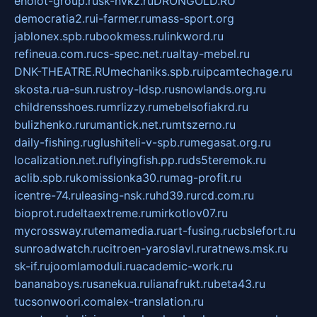
eholot-group.ru
sk-nvkz.ru
DRONGOLD.RU
democratia2.ru
i-farmer.ru
mass-sport.org
jablonex.spb.ru
bookmess.ru
linkword.ru
refineua.com.ru
cs-spec.net.ru
altay-mebel.ru
DNK-THEATRE.RU
mechaniks.spb.ru
ipcamtechage.ru
skosta.ru
a-sun.ru
stroy-ldsp.ru
snowlands.org.ru
childrensshoes.ru
mrlizzy.ru
mebelsofiakrd.ru
bulizhenko.ru
rumantick.net.ru
mtszerno.ru
daily-fishing.ru
glushiteli-v-spb.ru
megasat.org.ru
localization.net.ru
flyingfish.pp.ru
ds5teremok.ru
aclib.spb.ru
komissionka30.ru
mag-profit.ru
icentre-74.ru
leasing-nsk.ru
hd39.ru
rcd.com.ru
bioprot.ru
deltaextreme.ru
mirkotlov07.ru
mycrossway.ru
temamedia.ru
art-fusing.ru
cbslefort.ru
sunroadwatch.ru
citroen-yaroslavl.ru
ratnews.msk.ru
sk-if.ru
joomlamoduli.ru
academic-work.ru
bananaboys.ru
sanekua.ru
lianafrukt.ru
beta43.ru
tucsonwoori.com
alex-translation.ru