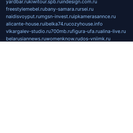
yardbar.ru
kiwitour.spb.ru
indesign.com.ru
freestylemebel.ru
bany-samara.ru
rsei.ru
naidisvoyput.ru
mgsn-invest.ru
ipkamerasannce.ru
alicante-house.ru
ibelka74.ru
cozyhouse.info
vlkargalev-studio.ru
700mb.ru
figura-ufa.ru
alina-live.ru
belarusiannews.ru
womenknow.ru
dos-vniimk.ru
sega.net.ru
dv.net.ru
phenomenonsofhistory.com
telesputnik.net.ru
wall.pp.ru
pylesosroidmi.ru
gtc-clan.ru
cligs.ru
bibikazap.ru
popova.org.ru
netwhistler.spb.ru
bellvil.ru
bonzon.ru
iss-vladik.ru
defiparis.net.ru
las-gryzas.ru
amku.ru
electednews.spb.ru
feather.org.ru
spar72.ru
tankiigri.ru
dominus.com.ru
ibtree.ru
sanykool.pp.ru
unixlib.org.ru
menatep.spb.ru
gartenterrassen.ru
printeka.ru
skvozilka.com.ru
parkovka-pub.ru
lovemobi.ru
art-ru.ru
emulatorz.com.ru
alucomp.com.ru
tatforum.com.ru
alternativa-profi.ru
dermakler.ru
artsurvey.ru
aredir.ru
khimspas.ru
centr-maxi.ru
2018r.ru