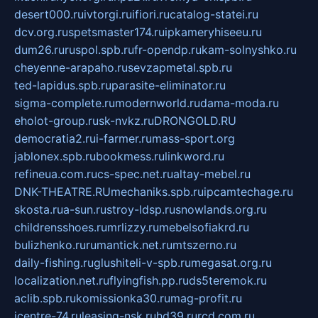
desert000.ru
ivtorgi.ru
ifiori.ru
catalog-statei.ru
dcv.org.ru
spetsmaster174.ru
ipkameryhiseeu.ru
dum26.ru
ruspol.spb.ru
fr-opendp.ru
kam-solnyshko.ru
cheyenne-arapaho.ru
sevzapmetal.spb.ru
ted-lapidus.spb.ru
parasite-eliminator.ru
sigma-complete.ru
modernworld.ru
dama-moda.ru
eholot-group.ru
sk-nvkz.ru
DRONGOLD.RU
democratia2.ru
i-farmer.ru
mass-sport.org
jablonex.spb.ru
bookmess.ru
linkword.ru
refineua.com.ru
cs-spec.net.ru
altay-mebel.ru
DNK-THEATRE.RU
mechaniks.spb.ru
ipcamtechage.ru
skosta.ru
a-sun.ru
stroy-ldsp.ru
snowlands.org.ru
childrensshoes.ru
mrlizzy.ru
mebelsofiakrd.ru
bulizhenko.ru
rumantick.net.ru
mtszerno.ru
daily-fishing.ru
glushiteli-v-spb.ru
megasat.org.ru
localization.net.ru
flyingfish.pp.ru
ds5teremok.ru
aclib.spb.ru
komissionka30.ru
mag-profit.ru
icentre-74.ru
leasing-nsk.ru
hd39.ru
rcd.com.ru