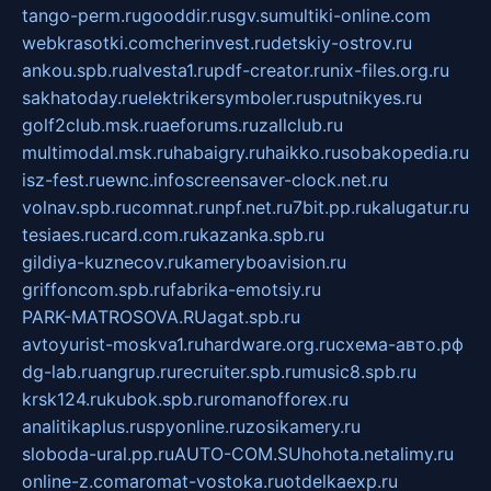
tango-perm.ru
gooddir.ru
sgv.su
multiki-online.com
webkrasotki.com
cherinvest.ru
detskiy-ostrov.ru
ankou.spb.ru
alvesta1.ru
pdf-creator.ru
nix-files.org.ru
sakhatoday.ru
elektrikersymboler.ru
sputnikyes.ru
golf2club.msk.ru
aeforums.ru
zallclub.ru
multimodal.msk.ru
habaigry.ru
haikko.ru
sobakopedia.ru
isz-fest.ru
ewnc.info
screensaver-clock.net.ru
volnav.spb.ru
comnat.ru
npf.net.ru
7bit.pp.ru
kalugatur.ru
tesiaes.ru
card.com.ru
kazanka.spb.ru
gildiya-kuznecov.ru
kameryboavision.ru
griffoncom.spb.ru
fabrika-emotsiy.ru
PARK-MATROSOVA.RU
agat.spb.ru
avtoyurist-moskva1.ru
hardware.org.ru
схема-авто.рф
dg-lab.ru
angrup.ru
recruiter.spb.ru
music8.spb.ru
krsk124.ru
kubok.spb.ru
romanofforex.ru
analitikaplus.ru
spyonline.ru
zosikamery.ru
sloboda-ural.pp.ru
AUTO-COM.SU
hohota.net
alimy.ru
online-z.com
aromat-vostoka.ru
otdelkaexp.ru