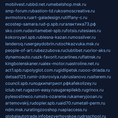
mobilvest.ru
bbd.net.ru
mebelshop.msk.ru
smp-forum.ru
bastion-td.ru
kosmoscreative.ru
avrmotors.ru
art-galadesign.ru
tiffany-c.ru
ecostep-samara.ru
d-p.spb.ru
галактика73.рф
sko.com.ru
davitamebel-spb.ru
fotsis.ru
tesiaes.ru
kokoroyari.spb.ru
blesna-kazan.ru
mossilver.ru
lenderoq.ru
sergeydobrin.ru
tochkazvuka.msk.ru
people-of-art.ru
bezzubova.ru
clubtibet.ru
orior-aks.ru
dynamoauto.ru
szk-favorit.ru
carlines.ru
flatnsk.ru
kingbolenskaner.ru
alex-motor.ru
astroline.net.ru
act1.spb.ru
polyglot.com.ru
gidlipetsk.ru
ooo-driada.ru
detsad125.ru
mir-zdoroviya.ru
bruslanovo.ru
siterem.ru
council.spb.ru
лодкипатриот.рф
kafekolizey.ru
iclub.net.ru
gazon-easy.ru
sugarepilekb.ru
grinox.ru
pylesostineco.ru
msts-ozarenie.ru
kameryjooan.ru
artemovskij.ru
dopler.spb.ru
aid70.ru
metall-perm.ru
ndm.msk.ru
ratingzooshop.ru
apiaccess.ru
globalautotrade.info
bezverhovskoe.ru
drsschool.ru