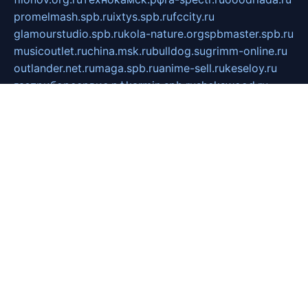
promelmash.spb.ru
ixtys.spb.ru
fccity.ru
glamourstudio.spb.ru
kola-nature.org
spbmaster.spb.ru
musicoutlet.ru
china.msk.ru
bulldog.su
grimm-online.ru
outlander.net.ru
maga.spb.ru
anime-sell.ru
keseloy.ru
газприборсервис.рф
karmin.spb.ru
shekswood.ru
tischlermebel.ru
automall66.ru
mag-vladimir.ru
yardbar.ru
kiwitour.spb.ru
indesign.com.ru
freestylemebel.ru
bany-samara.ru
rsei.ru
naidisvoyput.ru
mgsn-invest.ru
ipkamerasannce.ru
alicante-house.ru
ibelka74.ru
cozyhouse.info
vlkargalev-studio.ru
700mb.ru
figura-ufa.ru
alina-live.ru
belarusiannews.ru
womenknow.ru
dos-vniimk.ru
sega.net.ru
dv.net.ru
phenomenonsofhistory.com
telesputnik.net.ru
wall.pp.ru
pylesosroidmi.ru
gtc-clan.ru
cligs.ru
bibikazap.ru
popova.org.ru
netwhistler.spb.ru
bellvil.ru
bonzon.ru
iss-vladik.ru
defiparis.net.ru
las-gryzas.ru
amku.ru