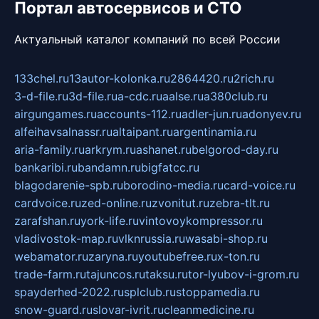
Портал автосервисов и СТО
Актуальный каталог компаний по всей России
133chel.ru
13autor-kolonka.ru
2864420.ru
2rich.ru
3-d-file.ru
3d-file.ru
a-cdc.ru
aalse.ru
a380club.ru
airgungames.ru
accounts-112.ru
adler-jun.ru
adonyev.ru
alfeihavsalnassr.ru
altaipant.ru
argentinamia.ru
aria-family.ru
arkrym.ru
ashanet.ru
belgorod-day.ru
bankaribi.ru
bandamn.ru
bigfatcc.ru
blagodarenie-spb.ru
borodino-media.ru
card-voice.ru
cardvoice.ru
zed-online.ru
zvonitut.ru
zebra-tlt.ru
zarafshan.ru
york-life.ru
vintovoykompressor.ru
vladivostok-map.ru
vlknrussia.ru
wasabi-shop.ru
webamator.ru
zaryna.ru
youtubefree.ru
x-ton.ru
trade-farm.ru
tajuncos.ru
taksu.ru
tor-lyubov-i-grom.ru
spayderhed-2022.ru
splclub.ru
stoppamedia.ru
snow-guard.ru
slovar-ivrit.ru
cleanmedicine.ru