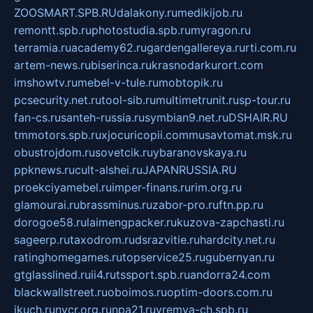
ZOOSMART.SPB.RU
dalakony.ru
medikijob.ru
remontt.spb.ru
photostudia.spb.ru
myragon.ru
terramia.ru
academy62.ru
gardengallereya.ru
rti.com.ru
artem-news.ru
biserinca.ru
krasnodarkurort.com
imshowtv.ru
mebel-v-tule.ru
mobtopik.ru
pcsecurity.net.ru
tool-sib.ru
multimetrunit.ru
sp-tour.ru
fan-cs.ru
santeh-russia.ru
symbian9.net.ru
DSHAIR.RU
tmmotors.spb.ru
xjocuricopii.com
musavtomat.msk.ru
obustrojdom.ru
sovetcik.ru
ybaranovskaya.ru
ppknews.ru
cult-alshei.ru
JAPANRUSSIA.RU
proekciyamebel.ru
imper-finans.ru
rim.org.ru
glamourai.ru
brassminus.ru
zabor-pro.ru
ftn.pp.ru
dorogoe58.ru
laimengpacker.ru
kuzova-zapchasti.ru
sageerp.ru
taxodrom.ru
dsrazvitie.ru
hardcity.net.ru
ratinghomegames.ru
topservice25.ru
gubernyan.ru
gtglasslined.ru
ii4.ru
tssport.spb.ru
andorra24.com
blackwallstreet.ru
oboimos.ru
optim-doors.com.ru
ikuch.ru
nycr.org.ru
npa21.ru
vremya-ch.spb.ru