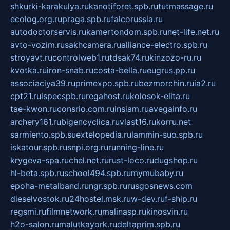
shkurki-karakulya.ru
kanotiforet.spb.ru
tutmassage.ru
ecolog.org.ru
praga.spb.ru
falcorussia.ru
autodoctorservis.ru
kamertondom.spb.ru
net-life.net.ru
avto-vozim.ru
sakhcamera.ru
alliance-electro.spb.ru
stroyavt.ru
controlweb1.ru
tdsak74.ru
kinzozo-ru.ru
kvotka.ru
iron-snab.ru
costa-bella.ru
eugrus.pp.ru
associaciya39.ru
primexpo.spb.ru
bezmorchin.ru
ia2.ru
cpt21.ru
ispecspb.ru
regahost.ru
kolosok-elita.ru
tae-kwon.ru
consrio.com.ru
insiam.ru
avegainfo.ru
archery161.ru
bigencyclica.ru
vlast16.ru
korru.net
sarmiento.spb.su
extelopedia.ru
lammin-suo.spb.ru
iskatour.spb.ru
snpi.org.ru
running-line.ru
krygeva-spa.ru
chel.net.ru
rust-loco.ru
dugshop.ru
hl-beta.spb.ru
school494.spb.ru
mymubaby.ru
epoha-metalband.ru
ngr.spb.ru
rusgosnews.com
dieselvostok.ru
24hostel.msk.ru
w-dev.ru
f-ship.ru
regsmi.ru
filmnetwork.ru
malinasp.ru
kinosvin.ru
h2o-salon.ru
malutkayork.ru
deltaprim.spb.ru