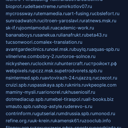
bioprot.ru
deltaextreme.ru
mirkotlov07.ru
mycrossway.ru
temamedia.ru
art-fusing.ru
cbslefort.ru
sunroadwatch.ru
citroen-yaroslavl.ru
ratnews.msk.ru
sk-if.ru
joomlamoduli.ru
academic-work.ru
bananaboys.ru
sanekua.ru
lianafrukt.ru
beta43.ru
tucsonwoori.com
alex-translation.ru
avantgardeclinics.ru
noel.msk.ru
buylq.ru
aquas-spb.ru
vilnerivne.com
bobry-2.ru
vtoroe-solnce.ru
nickysheen.ru
clockmir.ru
huntercraft.ru
стройокт.рф
webpixels.ru
pczz.msk.su
petrodvorets.spb.ru
nsintermed.spb.ru
avtovirazh-24.ru
jazzq.ru
czecot.ru
cruizi.spb.ru
spasskaya.spb.ru
kniris.ru
vkpeople.com
maminy-mysli.ru
arionorel.ru
khuseniosif.ru
dotmediacup.spb.ru
mebel-tiraspol.ru
all-books.biz
vmauto.spb.ru
shop-astyle.ru
derevo-s.ru
contrinform.ru
gutserial.ru
mdrussia.spb.ru
monod.ru
refine.org.ru
uk-krein.ru
kamensk61.ru
zooclub.info
filonov.org.ru
технокамск.рф
ra-spectr.ru
ooodriada.ru