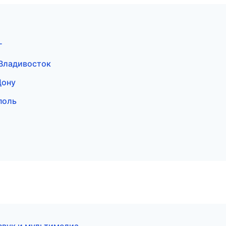
г
 Владивосток
Дону
поль