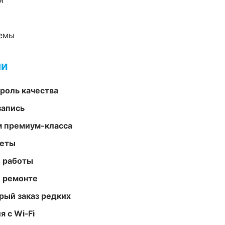
я
темы
ми
роль качества
запись
м премиум-класса
меты
е работы
и ремонте
рый заказ редких
 с Wi‑Fi