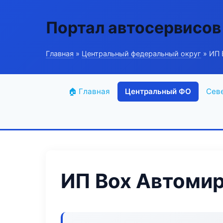
Портал автосервисов
Главная
»
Центральный федеральный округ
» ИП 
🏠 Главная
Центральный ФО
Сев
ИП Box Автоми