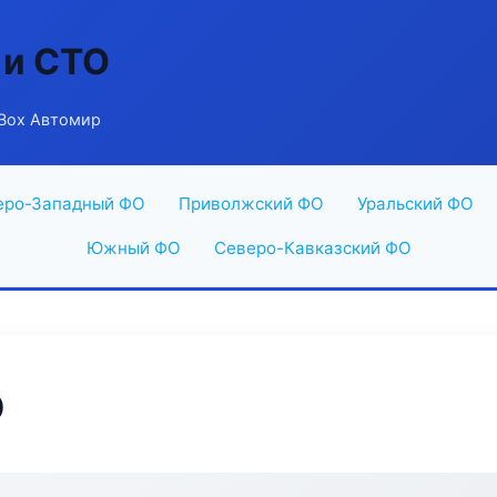
 и СТО
Box Автомир
еро-Западный ФО
Приволжский ФО
Уральский ФО
Южный ФО
Северо-Кавказский ФО
р