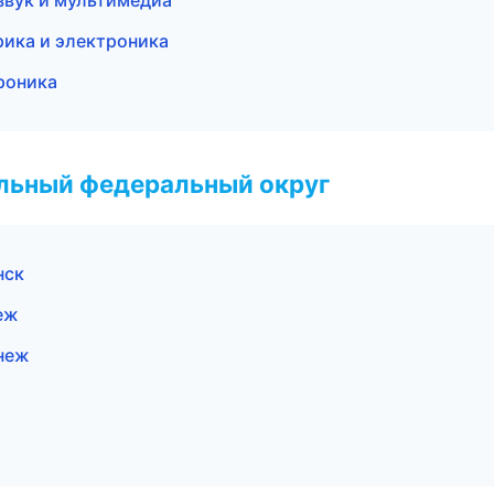
озвук и мультимедиа
трика и электроника
роника
альный федеральный округ
нск
еж
онеж