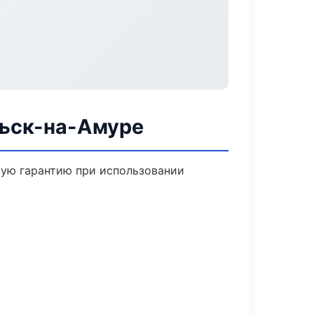
льск-на-Амуре
кую гарантию при использовании