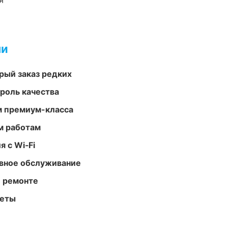
я
ми
рый заказ редких
роль качества
м премиум-класса
м работам
 с Wi‑Fi
вное обслуживание
и ремонте
меты