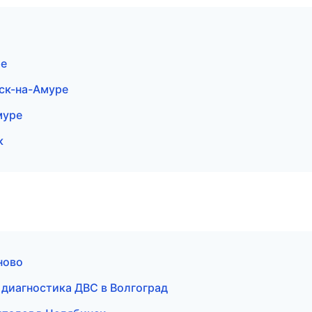
ре
ьск-на-Амуре
муре
к
ново
 и диагностика ДВС в Волгоград