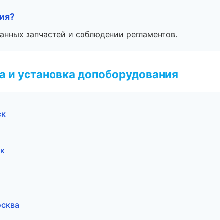
тия?
анных запчастей и соблюдении регламентов.
 и установка допоборудования
ск
ск
осква