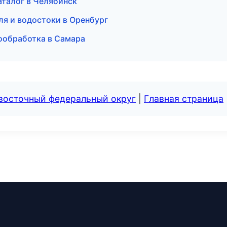
аталог в Челябинск
ля и водостоки в Оренбург
ообработка в Самара
евосточный федеральный округ
|
Главная страница