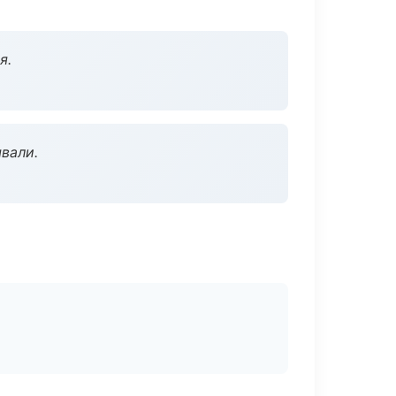
я.
вали.