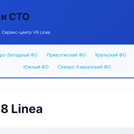
 и СТО
 Сервис-центр V8 Linea
ро-Западный ФО
Приволжский ФО
Уральский ФО
Южный ФО
Северо-Кавказский ФО
8 Linea