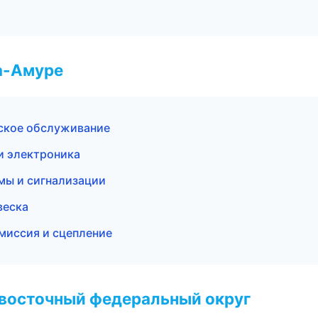
а-Амуре
еское обслуживание
 и электроника
мы и сигнализации
веска
смиссия и сцепление
евосточный федеральный округ