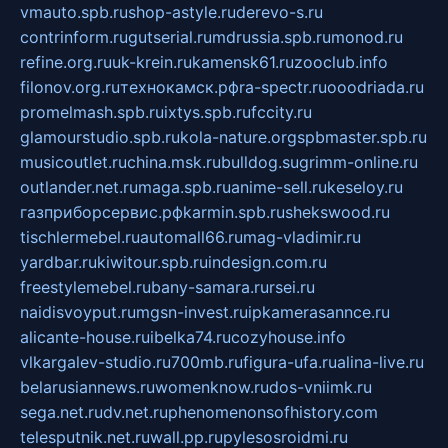
vmauto.spb.ru
shop-astyle.ru
derevo-s.ru
contrinform.ru
gutserial.ru
mdrussia.spb.ru
monod.ru
refine.org.ru
uk-krein.ru
kamensk61.ru
zooclub.info
filonov.org.ru
технокамск.рф
ra-spectr.ru
ooodriada.ru
promelmash.spb.ru
ixtys.spb.ru
fccity.ru
glamourstudio.spb.ru
kola-nature.org
spbmaster.spb.ru
musicoutlet.ru
china.msk.ru
bulldog.su
grimm-online.ru
outlander.net.ru
maga.spb.ru
anime-sell.ru
keseloy.ru
газприборсервис.рф
karmin.spb.ru
shekswood.ru
tischlermebel.ru
automall66.ru
mag-vladimir.ru
yardbar.ru
kiwitour.spb.ru
indesign.com.ru
freestylemebel.ru
bany-samara.ru
rsei.ru
naidisvoyput.ru
mgsn-invest.ru
ipkamerasannce.ru
alicante-house.ru
ibelka74.ru
cozyhouse.info
vlkargalev-studio.ru
700mb.ru
figura-ufa.ru
alina-live.ru
belarusiannews.ru
womenknow.ru
dos-vniimk.ru
sega.net.ru
dv.net.ru
phenomenonsofhistory.com
telesputnik.net.ru
wall.pp.ru
pylesosroidmi.ru