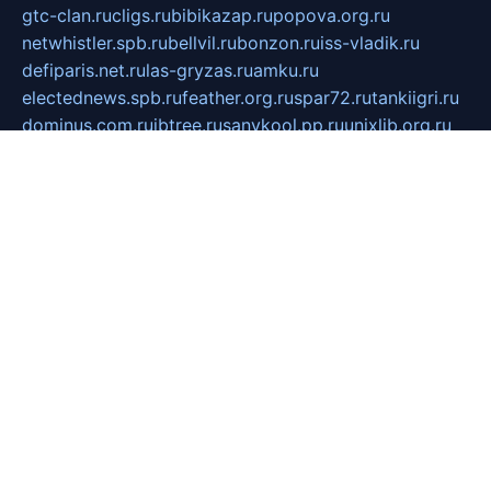
gtc-clan.ru
cligs.ru
bibikazap.ru
popova.org.ru
netwhistler.spb.ru
bellvil.ru
bonzon.ru
iss-vladik.ru
defiparis.net.ru
las-gryzas.ru
amku.ru
electednews.spb.ru
feather.org.ru
spar72.ru
tankiigri.ru
dominus.com.ru
ibtree.ru
sanykool.pp.ru
unixlib.org.ru
menatep.spb.ru
gartenterrassen.ru
printeka.ru
skvozilka.com.ru
parkovka-pub.ru
lovemobi.ru
art-ru.ru
emulatorz.com.ru
alucomp.com.ru
tatforum.com.ru
alternativa-profi.ru
dermakler.ru
artsurvey.ru
aredir.ru
khimspas.ru
centr-maxi.ru
2018r.ru
bort-stomer-defort.ru
professional2.ru
gibsons.ru
artselena.ru
art-pilot.ru
ingredient.spb.ru
npfpolimer.spb.ru
argentum.spb.ru
hom-edu.ru
af-num.ru
cashadvanceamericasev.org
trexp.spb.ru
apteka-gerzena.ru
vasilyevka.msk.ru
personalloanrgx.org
tishanskiysdk.ru
atma-volga.ru
yoga-media.ru
asmirnov.ru
betonvodincovo.ru
panonature.spb.ru
altai-team.ru
svobodatort.ru