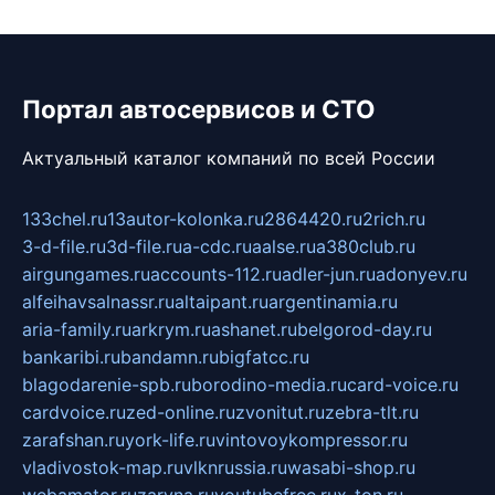
Портал автосервисов и СТО
Актуальный каталог компаний по всей России
133chel.ru
13autor-kolonka.ru
2864420.ru
2rich.ru
3-d-file.ru
3d-file.ru
a-cdc.ru
aalse.ru
a380club.ru
airgungames.ru
accounts-112.ru
adler-jun.ru
adonyev.ru
alfeihavsalnassr.ru
altaipant.ru
argentinamia.ru
aria-family.ru
arkrym.ru
ashanet.ru
belgorod-day.ru
bankaribi.ru
bandamn.ru
bigfatcc.ru
blagodarenie-spb.ru
borodino-media.ru
card-voice.ru
cardvoice.ru
zed-online.ru
zvonitut.ru
zebra-tlt.ru
zarafshan.ru
york-life.ru
vintovoykompressor.ru
vladivostok-map.ru
vlknrussia.ru
wasabi-shop.ru
webamator.ru
zaryna.ru
youtubefree.ru
x-ton.ru