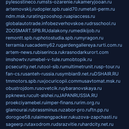
pylesostineco.ru
msts-ozarenie.ru
kameryjooan.ru
artemovskij.ru
dopler.spb.ru
aid70.ru
metall-perm.ru
ndm.msk.ru
ratingzooshop.ru
apiaccess.ru
globalautotrade.info
bezverhovskoe.ru
drsschool.ru
ZOOSMART.SPB.RU
dalakony.ru
medikijob.ru
remontt.spb.ru
photostudia.spb.ru
myragon.ru
terramia.ru
academy62.ru
gardengallereya.ru
rti.com.ru
artem-news.ru
biserinca.ru
krasnodarkurort.com
imshowtv.ru
mebel-v-tule.ru
mobtopik.ru
pcsecurity.net.ru
tool-sib.ru
multimetrunit.ru
sp-tour.ru
fan-cs.ru
santeh-russia.ru
symbian9.net.ru
DSHAIR.RU
tmmotors.spb.ru
xjocuricopii.com
musavtomat.msk.ru
obustrojdom.ru
sovetcik.ru
ybaranovskaya.ru
ppknews.ru
cult-alshei.ru
JAPANRUSSIA.RU
proekciyamebel.ru
imper-finans.ru
rim.org.ru
glamourai.ru
brassminus.ru
zabor-pro.ru
ftn.pp.ru
dorogoe58.ru
laimengpacker.ru
kuzova-zapchasti.ru
sageerp.ru
taxodrom.ru
dsrazvitie.ru
hardcity.net.ru