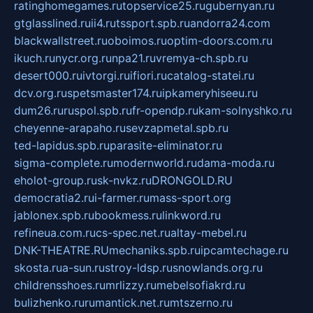
ratinghomegames.ru
topservice25.ru
gubernyan.ru
gtglasslined.ru
ii4.ru
tssport.spb.ru
andorra24.com
blackwallstreet.ru
oboimos.ru
optim-doors.com.ru
ikuch.ru
nycr.org.ru
npa21.ru
vremya-ch.spb.ru
desert000.ru
ivtorgi.ru
ifiori.ru
catalog-statei.ru
dcv.org.ru
spetsmaster174.ru
ipkameryhiseeu.ru
dum26.ru
ruspol.spb.ru
fr-opendp.ru
kam-solnyshko.ru
cheyenne-arapaho.ru
sevzapmetal.spb.ru
ted-lapidus.spb.ru
parasite-eliminator.ru
sigma-complete.ru
modernworld.ru
dama-moda.ru
eholot-group.ru
sk-nvkz.ru
DRONGOLD.RU
democratia2.ru
i-farmer.ru
mass-sport.org
jablonex.spb.ru
bookmess.ru
linkword.ru
refineua.com.ru
cs-spec.net.ru
altay-mebel.ru
DNK-THEATRE.RU
mechaniks.spb.ru
ipcamtechage.ru
skosta.ru
a-sun.ru
stroy-ldsp.ru
snowlands.org.ru
childrensshoes.ru
mrlizzy.ru
mebelsofiakrd.ru
bulizhenko.ru
rumantick.net.ru
mtszerno.ru