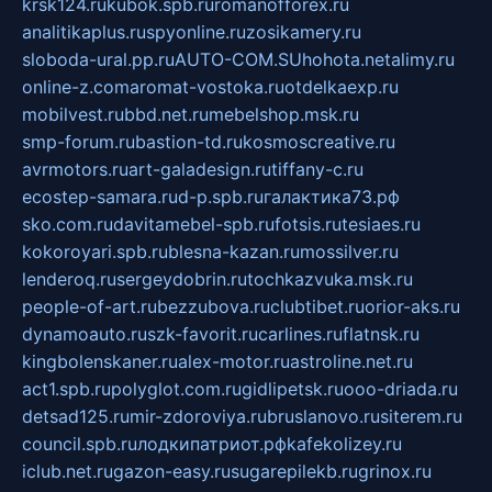
krsk124.ru
kubok.spb.ru
romanofforex.ru
analitikaplus.ru
spyonline.ru
zosikamery.ru
sloboda-ural.pp.ru
AUTO-COM.SU
hohota.net
alimy.ru
online-z.com
aromat-vostoka.ru
otdelkaexp.ru
mobilvest.ru
bbd.net.ru
mebelshop.msk.ru
smp-forum.ru
bastion-td.ru
kosmoscreative.ru
avrmotors.ru
art-galadesign.ru
tiffany-c.ru
ecostep-samara.ru
d-p.spb.ru
галактика73.рф
sko.com.ru
davitamebel-spb.ru
fotsis.ru
tesiaes.ru
kokoroyari.spb.ru
blesna-kazan.ru
mossilver.ru
lenderoq.ru
sergeydobrin.ru
tochkazvuka.msk.ru
people-of-art.ru
bezzubova.ru
clubtibet.ru
orior-aks.ru
dynamoauto.ru
szk-favorit.ru
carlines.ru
flatnsk.ru
kingbolenskaner.ru
alex-motor.ru
astroline.net.ru
act1.spb.ru
polyglot.com.ru
gidlipetsk.ru
ooo-driada.ru
detsad125.ru
mir-zdoroviya.ru
bruslanovo.ru
siterem.ru
council.spb.ru
лодкипатриот.рф
kafekolizey.ru
iclub.net.ru
gazon-easy.ru
sugarepilekb.ru
grinox.ru