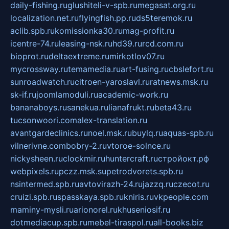
daily-fishing.ru
glushiteli-v-spb.ru
megasat.org.ru
localization.net.ru
flyingfish.pp.ru
ds5teremok.ru
aclib.spb.ru
komissionka30.ru
mag-profit.ru
icentre-74.ru
leasing-nsk.ru
hd39.ru
rcd.com.ru
bioprot.ru
deltaextreme.ru
mirkotlov07.ru
mycrossway.ru
temamedia.ru
art-fusing.ru
cbslefort.ru
sunroadwatch.ru
citroen-yaroslavl.ru
ratnews.msk.ru
sk-if.ru
joomlamoduli.ru
academic-work.ru
bananaboys.ru
sanekua.ru
lianafrukt.ru
beta43.ru
tucsonwoori.com
alex-translation.ru
avantgardeclinics.ru
noel.msk.ru
buylq.ru
aquas-spb.ru
vilnerivne.com
bobry-2.ru
vtoroe-solnce.ru
nickysheen.ru
clockmir.ru
huntercraft.ru
стройокт.рф
webpixels.ru
pczz.msk.su
petrodvorets.spb.ru
nsintermed.spb.ru
avtovirazh-24.ru
jazzq.ru
czecot.ru
cruizi.spb.ru
spasskaya.spb.ru
kniris.ru
vkpeople.com
maminy-mysli.ru
arionorel.ru
khuseniosif.ru
dotmediacup.spb.ru
mebel-tiraspol.ru
all-books.biz