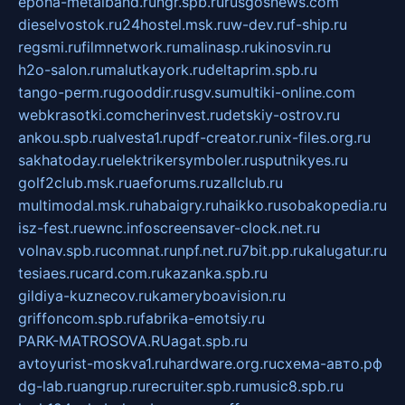
epoha-metalband.ru
ngr.spb.ru
rusgosnews.com
dieselvostok.ru
24hostel.msk.ru
w-dev.ru
f-ship.ru
regsmi.ru
filmnetwork.ru
malinasp.ru
kinosvin.ru
h2o-salon.ru
malutkayork.ru
deltaprim.spb.ru
tango-perm.ru
gooddir.ru
sgv.su
multiki-online.com
webkrasotki.com
cherinvest.ru
detskiy-ostrov.ru
ankou.spb.ru
alvesta1.ru
pdf-creator.ru
nix-files.org.ru
sakhatoday.ru
elektrikersymboler.ru
sputnikyes.ru
golf2club.msk.ru
aeforums.ru
zallclub.ru
multimodal.msk.ru
habaigry.ru
haikko.ru
sobakopedia.ru
isz-fest.ru
ewnc.info
screensaver-clock.net.ru
volnav.spb.ru
comnat.ru
npf.net.ru
7bit.pp.ru
kalugatur.ru
tesiaes.ru
card.com.ru
kazanka.spb.ru
gildiya-kuznecov.ru
kameryboavision.ru
griffoncom.spb.ru
fabrika-emotsiy.ru
PARK-MATROSOVA.RU
agat.spb.ru
avtoyurist-moskva1.ru
hardware.org.ru
схема-авто.рф
dg-lab.ru
angrup.ru
recruiter.spb.ru
music8.spb.ru