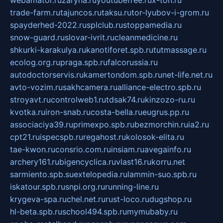
trade-farm.ru
tajuncos.ru
taksu.ru
tor-lyubov-i-grom.ru
spayderhed-2022.ru
splclub.ru
stoppamedia.ru
snow-guard.ru
slovar-ivrit.ru
cleanmedicine.ru
shkurki-karakulya.ru
kanotiforet.spb.ru
tutmassage.ru
ecolog.org.ru
praga.spb.ru
falcorussia.ru
autodoctorservis.ru
kamertondom.spb.ru
net-life.net.ru
avto-vozim.ru
sakhcamera.ru
alliance-electro.spb.ru
stroyavt.ru
controlweb1.ru
tdsak74.ru
kinzozo-ru.ru
kvotka.ru
iron-snab.ru
costa-bella.ru
eugrus.pp.ru
associaciya39.ru
primexpo.spb.ru
bezmorchin.ru
ia2.ru
cpt21.ru
ispecspb.ru
regahost.ru
kolosok-elita.ru
tae-kwon.ru
consrio.com.ru
insiam.ru
avegainfo.ru
archery161.ru
bigencyclica.ru
vlast16.ru
korru.net
sarmiento.spb.su
extelopedia.ru
lammin-suo.spb.ru
iskatour.spb.ru
snpi.org.ru
running-line.ru
krygeva-spa.ru
chel.net.ru
rust-loco.ru
dugshop.ru
hl-beta.spb.ru
school494.spb.ru
mymubaby.ru