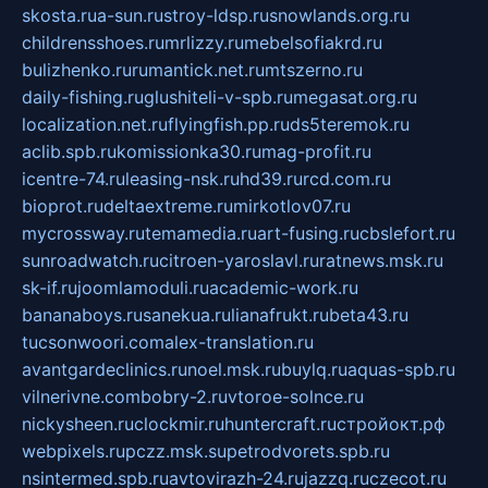
skosta.ru
a-sun.ru
stroy-ldsp.ru
snowlands.org.ru
childrensshoes.ru
mrlizzy.ru
mebelsofiakrd.ru
bulizhenko.ru
rumantick.net.ru
mtszerno.ru
daily-fishing.ru
glushiteli-v-spb.ru
megasat.org.ru
localization.net.ru
flyingfish.pp.ru
ds5teremok.ru
aclib.spb.ru
komissionka30.ru
mag-profit.ru
icentre-74.ru
leasing-nsk.ru
hd39.ru
rcd.com.ru
bioprot.ru
deltaextreme.ru
mirkotlov07.ru
mycrossway.ru
temamedia.ru
art-fusing.ru
cbslefort.ru
sunroadwatch.ru
citroen-yaroslavl.ru
ratnews.msk.ru
sk-if.ru
joomlamoduli.ru
academic-work.ru
bananaboys.ru
sanekua.ru
lianafrukt.ru
beta43.ru
tucsonwoori.com
alex-translation.ru
avantgardeclinics.ru
noel.msk.ru
buylq.ru
aquas-spb.ru
vilnerivne.com
bobry-2.ru
vtoroe-solnce.ru
nickysheen.ru
clockmir.ru
huntercraft.ru
стройокт.рф
webpixels.ru
pczz.msk.su
petrodvorets.spb.ru
nsintermed.spb.ru
avtovirazh-24.ru
jazzq.ru
czecot.ru