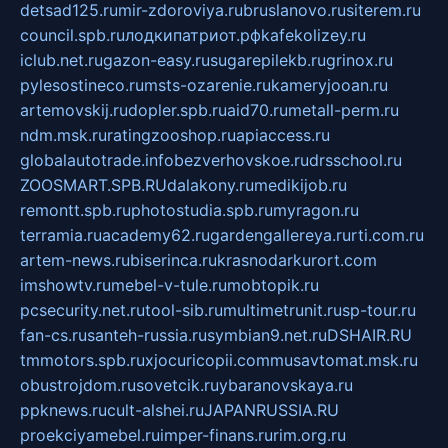
detsad125.ru
mir-zdoroviya.ru
bruslanovo.ru
siterem.ru
council.spb.ru
лодкипатриот.рф
kafekolizey.ru
iclub.net.ru
gazon-easy.ru
sugarepilekb.ru
grinox.ru
pylesostineco.ru
msts-ozarenie.ru
kameryjooan.ru
artemovskij.ru
dopler.spb.ru
aid70.ru
metall-perm.ru
ndm.msk.ru
ratingzooshop.ru
apiaccess.ru
globalautotrade.info
bezverhovskoe.ru
drsschool.ru
ZOOSMART.SPB.RU
dalakony.ru
medikijob.ru
remontt.spb.ru
photostudia.spb.ru
myragon.ru
terramia.ru
academy62.ru
gardengallereya.ru
rti.com.ru
artem-news.ru
biserinca.ru
krasnodarkurort.com
imshowtv.ru
mebel-v-tule.ru
mobtopik.ru
pcsecurity.net.ru
tool-sib.ru
multimetrunit.ru
sp-tour.ru
fan-cs.ru
santeh-russia.ru
symbian9.net.ru
DSHAIR.RU
tmmotors.spb.ru
xjocuricopii.com
musavtomat.msk.ru
obustrojdom.ru
sovetcik.ru
ybaranovskaya.ru
ppknews.ru
cult-alshei.ru
JAPANRUSSIA.RU
proekciyamebel.ru
imper-finans.ru
rim.org.ru