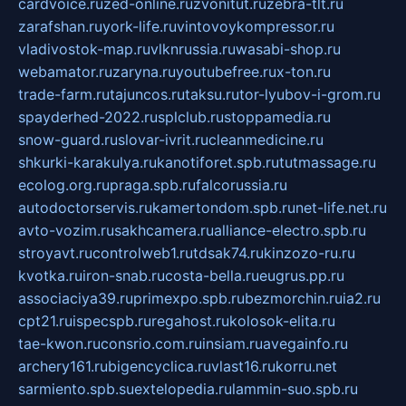
cardvoice.ru
zed-online.ru
zvonitut.ru
zebra-tlt.ru
zarafshan.ru
york-life.ru
vintovoykompressor.ru
vladivostok-map.ru
vlknrussia.ru
wasabi-shop.ru
webamator.ru
zaryna.ru
youtubefree.ru
x-ton.ru
trade-farm.ru
tajuncos.ru
taksu.ru
tor-lyubov-i-grom.ru
spayderhed-2022.ru
splclub.ru
stoppamedia.ru
snow-guard.ru
slovar-ivrit.ru
cleanmedicine.ru
shkurki-karakulya.ru
kanotiforet.spb.ru
tutmassage.ru
ecolog.org.ru
praga.spb.ru
falcorussia.ru
autodoctorservis.ru
kamertondom.spb.ru
net-life.net.ru
avto-vozim.ru
sakhcamera.ru
alliance-electro.spb.ru
stroyavt.ru
controlweb1.ru
tdsak74.ru
kinzozo-ru.ru
kvotka.ru
iron-snab.ru
costa-bella.ru
eugrus.pp.ru
associaciya39.ru
primexpo.spb.ru
bezmorchin.ru
ia2.ru
cpt21.ru
ispecspb.ru
regahost.ru
kolosok-elita.ru
tae-kwon.ru
consrio.com.ru
insiam.ru
avegainfo.ru
archery161.ru
bigencyclica.ru
vlast16.ru
korru.net
sarmiento.spb.su
extelopedia.ru
lammin-suo.spb.ru