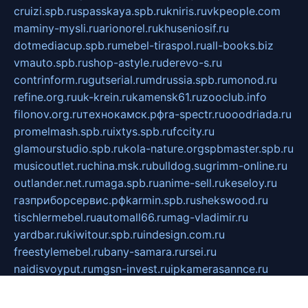
cruizi.spb.ru
spasskaya.spb.ru
kniris.ru
vkpeople.com
maminy-mysli.ru
arionorel.ru
khuseniosif.ru
dotmediacup.spb.ru
mebel-tiraspol.ru
all-books.biz
vmauto.spb.ru
shop-astyle.ru
derevo-s.ru
contrinform.ru
gutserial.ru
mdrussia.spb.ru
monod.ru
refine.org.ru
uk-krein.ru
kamensk61.ru
zooclub.info
filonov.org.ru
технокамск.рф
ra-spectr.ru
ooodriada.ru
promelmash.spb.ru
ixtys.spb.ru
fccity.ru
glamourstudio.spb.ru
kola-nature.org
spbmaster.spb.ru
musicoutlet.ru
china.msk.ru
bulldog.su
grimm-online.ru
outlander.net.ru
maga.spb.ru
anime-sell.ru
keseloy.ru
газприборсервис.рф
karmin.spb.ru
shekswood.ru
tischlermebel.ru
automall66.ru
mag-vladimir.ru
yardbar.ru
kiwitour.spb.ru
indesign.com.ru
freestylemebel.ru
bany-samara.ru
rsei.ru
naidisvoyput.ru
mgsn-invest.ru
ipkamerasannce.ru
alicante-house.ru
ibelka74.ru
cozyhouse.info
vlkargalev-studio.ru
700mb.ru
figura-ufa.ru
alina-live.ru