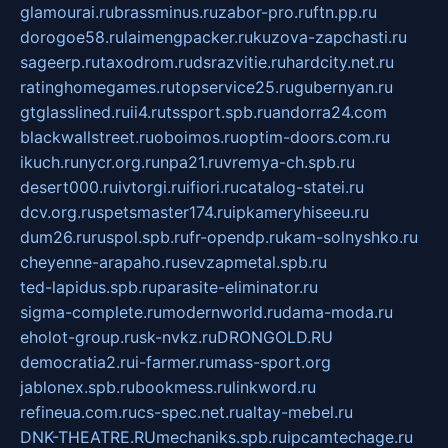
glamourai.ru
brassminus.ru
zabor-pro.ru
ftn.pp.ru
dorogoe58.ru
laimengpacker.ru
kuzova-zapchasti.ru
sageerp.ru
taxodrom.ru
dsrazvitie.ru
hardcity.net.ru
ratinghomegames.ru
topservice25.ru
gubernyan.ru
gtglasslined.ru
ii4.ru
tssport.spb.ru
andorra24.com
blackwallstreet.ru
oboimos.ru
optim-doors.com.ru
ikuch.ru
nycr.org.ru
npa21.ru
vremya-ch.spb.ru
desert000.ru
ivtorgi.ru
ifiori.ru
catalog-statei.ru
dcv.org.ru
spetsmaster174.ru
ipkameryhiseeu.ru
dum26.ru
ruspol.spb.ru
fr-opendp.ru
kam-solnyshko.ru
cheyenne-arapaho.ru
sevzapmetal.spb.ru
ted-lapidus.spb.ru
parasite-eliminator.ru
sigma-complete.ru
modernworld.ru
dama-moda.ru
eholot-group.ru
sk-nvkz.ru
DRONGOLD.RU
democratia2.ru
i-farmer.ru
mass-sport.org
jablonex.spb.ru
bookmess.ru
linkword.ru
refineua.com.ru
cs-spec.net.ru
altay-mebel.ru
DNK-THEATRE.RU
mechaniks.spb.ru
ipcamtechage.ru