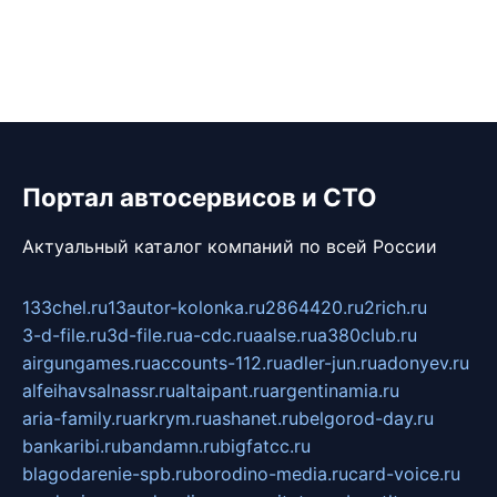
Портал автосервисов и СТО
Актуальный каталог компаний по всей России
133chel.ru
13autor-kolonka.ru
2864420.ru
2rich.ru
3-d-file.ru
3d-file.ru
a-cdc.ru
aalse.ru
a380club.ru
airgungames.ru
accounts-112.ru
adler-jun.ru
adonyev.ru
alfeihavsalnassr.ru
altaipant.ru
argentinamia.ru
aria-family.ru
arkrym.ru
ashanet.ru
belgorod-day.ru
bankaribi.ru
bandamn.ru
bigfatcc.ru
blagodarenie-spb.ru
borodino-media.ru
card-voice.ru