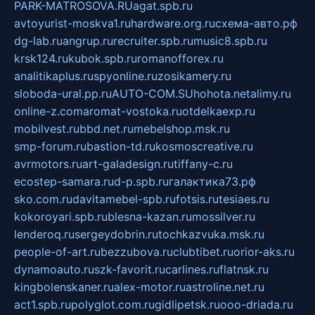
PARK-MATROSOVA.RU
agat.spb.ru
avtoyurist-moskva1.ru
hardware.org.ru
схема-авто.рф
dg-lab.ru
angrup.ru
recruiter.spb.ru
music8.spb.ru
krsk124.ru
kubok.spb.ru
romanofforex.ru
analitikaplus.ru
spyonline.ru
zosikamery.ru
sloboda-ural.pp.ru
AUTO-COM.SU
hohota.net
alimy.ru
online-z.com
aromat-vostoka.ru
otdelkaexp.ru
mobilvest.ru
bbd.net.ru
mebelshop.msk.ru
smp-forum.ru
bastion-td.ru
kosmoscreative.ru
avrmotors.ru
art-galadesign.ru
tiffany-c.ru
ecostep-samara.ru
d-p.spb.ru
галактика73.рф
sko.com.ru
davitamebel-spb.ru
fotsis.ru
tesiaes.ru
kokoroyari.spb.ru
blesna-kazan.ru
mossilver.ru
lenderoq.ru
sergeydobrin.ru
tochkazvuka.msk.ru
people-of-art.ru
bezzubova.ru
clubtibet.ru
orior-aks.ru
dynamoauto.ru
szk-favorit.ru
carlines.ru
flatnsk.ru
kingbolenskaner.ru
alex-motor.ru
astroline.net.ru
act1.spb.ru
polyglot.com.ru
gidlipetsk.ru
ooo-driada.ru