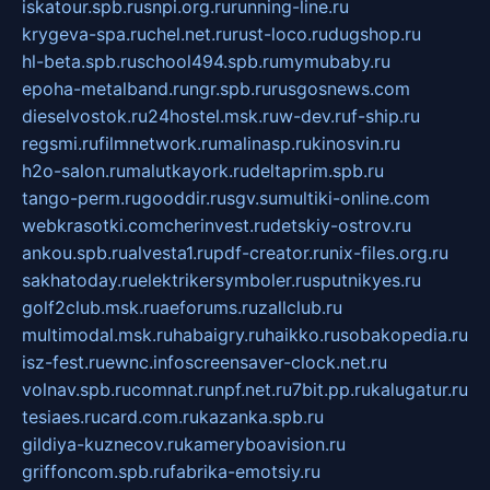
iskatour.spb.ru
snpi.org.ru
running-line.ru
krygeva-spa.ru
chel.net.ru
rust-loco.ru
dugshop.ru
hl-beta.spb.ru
school494.spb.ru
mymubaby.ru
epoha-metalband.ru
ngr.spb.ru
rusgosnews.com
dieselvostok.ru
24hostel.msk.ru
w-dev.ru
f-ship.ru
regsmi.ru
filmnetwork.ru
malinasp.ru
kinosvin.ru
h2o-salon.ru
malutkayork.ru
deltaprim.spb.ru
tango-perm.ru
gooddir.ru
sgv.su
multiki-online.com
webkrasotki.com
cherinvest.ru
detskiy-ostrov.ru
ankou.spb.ru
alvesta1.ru
pdf-creator.ru
nix-files.org.ru
sakhatoday.ru
elektrikersymboler.ru
sputnikyes.ru
golf2club.msk.ru
aeforums.ru
zallclub.ru
multimodal.msk.ru
habaigry.ru
haikko.ru
sobakopedia.ru
isz-fest.ru
ewnc.info
screensaver-clock.net.ru
volnav.spb.ru
comnat.ru
npf.net.ru
7bit.pp.ru
kalugatur.ru
tesiaes.ru
card.com.ru
kazanka.spb.ru
gildiya-kuznecov.ru
kameryboavision.ru
griffoncom.spb.ru
fabrika-emotsiy.ru