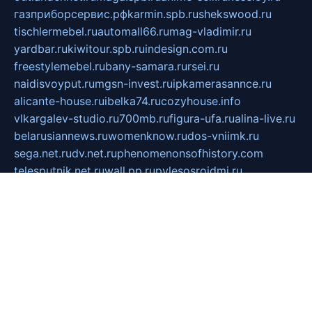
газприборсервис.рф
karmin.spb.ru
shekswood.ru
tischlermebel.ru
automall66.ru
mag-vladimir.ru
yardbar.ru
kiwitour.spb.ru
indesign.com.ru
freestylemebel.ru
bany-samara.ru
rsei.ru
naidisvoyput.ru
mgsn-invest.ru
ipkamerasannce.ru
alicante-house.ru
ibelka74.ru
cozyhouse.info
vlkargalev-studio.ru
700mb.ru
figura-ufa.ru
alina-live.ru
belarusiannews.ru
womenknow.ru
dos-vniimk.ru
sega.net.ru
dv.net.ru
phenomenonsofhistory.com
telesputnik.net.ru
wall.pp.ru
pylesosroidmi.ru
gtc-clan.ru
cligs.ru
bibikazap.ru
popova.org.ru
netwhistler.spb.ru
bellvil.ru
bonzon.ru
iss-vladik.ru
defiparis.net.ru
las-gryzas.ru
amku.ru
electednews.spb.ru
feather.org.ru
spar72.ru
tankiigri.ru
dominus.com.ru
ibtree.ru
sanykool.pp.ru
unixlib.org.ru
menatep.spb.ru
gartenterrassen.ru
printeka.ru
skvozilka.com.ru
parkovka-pub.ru
lovemobi.ru
art-ru.ru
emulatorz.com.ru
alucomp.com.ru
tatforum.com.ru