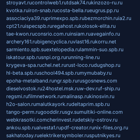
stroyavt.ru
controlweb1.ru
tdsak74.ru
kinzozo-ru.ru
kvotka.ru
iron-snab.ru
costa-bella.ru
eugrus.pp.ru
associaciya39.ru
primexpo.spb.ru
bezmorchin.ru
ia2.ru
cpt21.ru
ispecspb.ru
regahost.ru
kolosok-elita.ru
tae-kwon.ru
consrio.com.ru
insiam.ru
avegainfo.ru
archery161.ru
bigencyclica.ru
vlast16.ru
korru.net
sarmiento.spb.su
extelopedia.ru
lammin-suo.spb.ru
iskatour.spb.ru
snpi.org.ru
running-line.ru
krygeva-spa.ru
chel.net.ru
rust-loco.ru
dugshop.ru
hl-beta.spb.ru
school494.spb.ru
mymubaby.ru
epoha-metalband.ru
ngr.spb.ru
rusgosnews.com
dieselvostok.ru
24hostel.msk.ru
w-dev.ru
f-ship.ru
regsmi.ru
filmnetwork.ru
malinasp.ru
kinosvin.ru
h2o-salon.ru
malutkayork.ru
deltaprim.spb.ru
tango-perm.ru
gooddir.ru
sgv.su
multiki-online.com
webkrasotki.com
cherinvest.ru
detskiy-ostrov.ru
ankou.spb.ru
alvesta1.ru
pdf-creator.ru
nix-files.org.ru
sakhatoday.ru
elektrikersymboler.ru
sputnikyes.ru