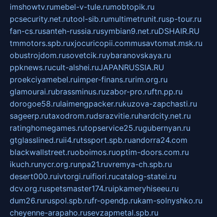
imshowtv.ru
mebel-v-tule.ru
mobtopik.ru
pcsecurity.net.ru
tool-sib.ru
multimetrunit.ru
sp-tour.ru
fan-cs.ru
santeh-russia.ru
symbian9.net.ru
DSHAIR.RU
tmmotors.spb.ru
xjocuricopii.com
musavtomat.msk.ru
obustrojdom.ru
sovetcik.ru
ybaranovskaya.ru
ppknews.ru
cult-alshei.ru
JAPANRUSSIA.RU
proekciyamebel.ru
imper-finans.ru
rim.org.ru
glamourai.ru
brassminus.ru
zabor-pro.ru
ftn.pp.ru
dorogoe58.ru
laimengpacker.ru
kuzova-zapchasti.ru
sageerp.ru
taxodrom.ru
dsrazvitie.ru
hardcity.net.ru
ratinghomegames.ru
topservice25.ru
gubernyan.ru
gtglasslined.ru
ii4.ru
tssport.spb.ru
andorra24.com
blackwallstreet.ru
oboimos.ru
optim-doors.com.ru
ikuch.ru
nycr.org.ru
npa21.ru
vremya-ch.spb.ru
desert000.ru
ivtorgi.ru
ifiori.ru
catalog-statei.ru
dcv.org.ru
spetsmaster174.ru
ipkameryhiseeu.ru
dum26.ru
ruspol.spb.ru
fr-opendp.ru
kam-solnyshko.ru
cheyenne-arapaho.ru
sevzapmetal.spb.ru