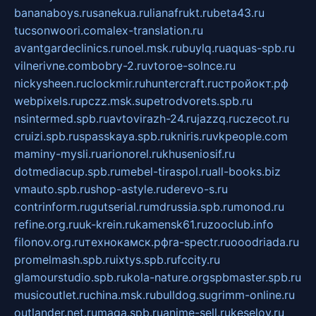
bananaboys.ru
sanekua.ru
lianafrukt.ru
beta43.ru
tucsonwoori.com
alex-translation.ru
avantgardeclinics.ru
noel.msk.ru
buylq.ru
aquas-spb.ru
vilnerivne.com
bobry-2.ru
vtoroe-solnce.ru
nickysheen.ru
clockmir.ru
huntercraft.ru
стройокт.рф
webpixels.ru
pczz.msk.su
petrodvorets.spb.ru
nsintermed.spb.ru
avtovirazh-24.ru
jazzq.ru
czecot.ru
cruizi.spb.ru
spasskaya.spb.ru
kniris.ru
vkpeople.com
maminy-mysli.ru
arionorel.ru
khuseniosif.ru
dotmediacup.spb.ru
mebel-tiraspol.ru
all-books.biz
vmauto.spb.ru
shop-astyle.ru
derevo-s.ru
contrinform.ru
gutserial.ru
mdrussia.spb.ru
monod.ru
refine.org.ru
uk-krein.ru
kamensk61.ru
zooclub.info
filonov.org.ru
технокамск.рф
ra-spectr.ru
ooodriada.ru
promelmash.spb.ru
ixtys.spb.ru
fccity.ru
glamourstudio.spb.ru
kola-nature.org
spbmaster.spb.ru
musicoutlet.ru
china.msk.ru
bulldog.su
grimm-online.ru
outlander.net.ru
maga.spb.ru
anime-sell.ru
keseloy.ru