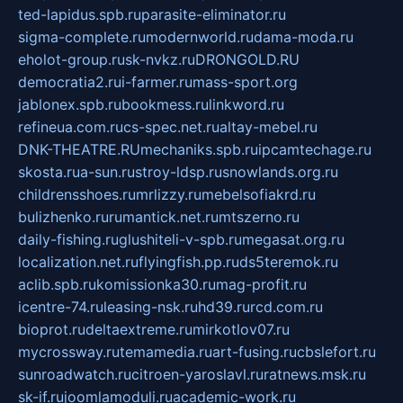
ted-lapidus.spb.ru
parasite-eliminator.ru
sigma-complete.ru
modernworld.ru
dama-moda.ru
eholot-group.ru
sk-nvkz.ru
DRONGOLD.RU
democratia2.ru
i-farmer.ru
mass-sport.org
jablonex.spb.ru
bookmess.ru
linkword.ru
refineua.com.ru
cs-spec.net.ru
altay-mebel.ru
DNK-THEATRE.RU
mechaniks.spb.ru
ipcamtechage.ru
skosta.ru
a-sun.ru
stroy-ldsp.ru
snowlands.org.ru
childrensshoes.ru
mrlizzy.ru
mebelsofiakrd.ru
bulizhenko.ru
rumantick.net.ru
mtszerno.ru
daily-fishing.ru
glushiteli-v-spb.ru
megasat.org.ru
localization.net.ru
flyingfish.pp.ru
ds5teremok.ru
aclib.spb.ru
komissionka30.ru
mag-profit.ru
icentre-74.ru
leasing-nsk.ru
hd39.ru
rcd.com.ru
bioprot.ru
deltaextreme.ru
mirkotlov07.ru
mycrossway.ru
temamedia.ru
art-fusing.ru
cbslefort.ru
sunroadwatch.ru
citroen-yaroslavl.ru
ratnews.msk.ru
sk-if.ru
joomlamoduli.ru
academic-work.ru