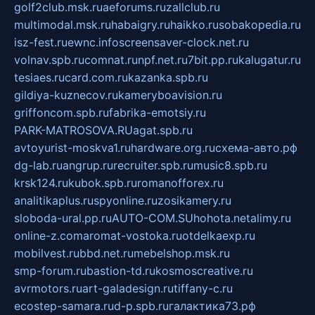
golf2club.msk.ru
aeforums.ru
zallclub.ru
multimodal.msk.ru
habaigry.ru
haikko.ru
sobakopedia.ru
isz-fest.ru
ewnc.info
screensaver-clock.net.ru
volnav.spb.ru
comnat.ru
npf.net.ru
7bit.pp.ru
kalugatur.ru
tesiaes.ru
card.com.ru
kazanka.spb.ru
gildiya-kuznecov.ru
kameryboavision.ru
griffoncom.spb.ru
fabrika-emotsiy.ru
PARK-MATROSOVA.RU
agat.spb.ru
avtoyurist-moskva1.ru
hardware.org.ru
схема-авто.рф
dg-lab.ru
angrup.ru
recruiter.spb.ru
music8.spb.ru
krsk124.ru
kubok.spb.ru
romanofforex.ru
analitikaplus.ru
spyonline.ru
zosikamery.ru
sloboda-ural.pp.ru
AUTO-COM.SU
hohota.net
alimy.ru
online-z.com
aromat-vostoka.ru
otdelkaexp.ru
mobilvest.ru
bbd.net.ru
mebelshop.msk.ru
smp-forum.ru
bastion-td.ru
kosmoscreative.ru
avrmotors.ru
art-galadesign.ru
tiffany-c.ru
ecostep-samara.ru
d-p.spb.ru
галактика73.рф