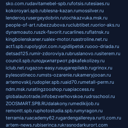
sko.com.ru
davitamebel-spb.ru
fotsis.ru
tesiaes.ru
kokoroyari.spb.ru
blesna-kazan.ru
mossilver.ru
lenderoq.ru
sergeydobrin.ru
tochkazvuka.msk.ru
people-of-art.ru
bezzubova.ru
clubtibet.ru
orior-aks.ru
dynamoauto.ru
szk-favorit.ru
carlines.ru
flatnsk.ru
kingbolenskaner.ru
alex-motor.ru
astroline.net.ru
act1.spb.ru
polyglot.com.ru
gidlipetsk.ru
ooo-driada.ru
detsad125.ru
mir-zdoroviya.ru
bruslanovo.ru
siterem.ru
council.spb.ru
лодкипатриот.рф
kafekolizey.ru
iclub.net.ru
gazon-easy.ru
sugarepilekb.ru
grinox.ru
pylesostineco.ru
msts-ozarenie.ru
kameryjooan.ru
artemovskij.ru
dopler.spb.ru
aid70.ru
metall-perm.ru
ndm.msk.ru
ratingzooshop.ru
apiaccess.ru
globalautotrade.info
bezverhovskoe.ru
drsschool.ru
ZOOSMART.SPB.RU
dalakony.ru
medikijob.ru
remontt.spb.ru
photostudia.spb.ru
myragon.ru
terramia.ru
academy62.ru
gardengallereya.ru
rti.com.ru
artem-news.ru
biserinca.ru
krasnodarkurort.com