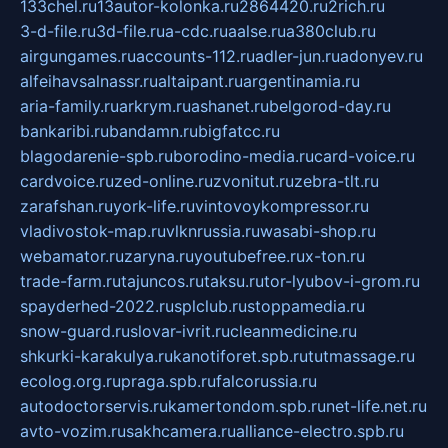
133chel.ru
13autor-kolonka.ru
2864420.ru
2rich.ru
3-d-file.ru
3d-file.ru
a-cdc.ru
aalse.ru
a380club.ru
airgungames.ru
accounts-112.ru
adler-jun.ru
adonyev.ru
alfeihavsalnassr.ru
altaipant.ru
argentinamia.ru
aria-family.ru
arkrym.ru
ashanet.ru
belgorod-day.ru
bankaribi.ru
bandamn.ru
bigfatcc.ru
blagodarenie-spb.ru
borodino-media.ru
card-voice.ru
cardvoice.ru
zed-online.ru
zvonitut.ru
zebra-tlt.ru
zarafshan.ru
york-life.ru
vintovoykompressor.ru
vladivostok-map.ru
vlknrussia.ru
wasabi-shop.ru
webamator.ru
zaryna.ru
youtubefree.ru
x-ton.ru
trade-farm.ru
tajuncos.ru
taksu.ru
tor-lyubov-i-grom.ru
spayderhed-2022.ru
splclub.ru
stoppamedia.ru
snow-guard.ru
slovar-ivrit.ru
cleanmedicine.ru
shkurki-karakulya.ru
kanotiforet.spb.ru
tutmassage.ru
ecolog.org.ru
praga.spb.ru
falcorussia.ru
autodoctorservis.ru
kamertondom.spb.ru
net-life.net.ru
avto-vozim.ru
sakhcamera.ru
alliance-electro.spb.ru