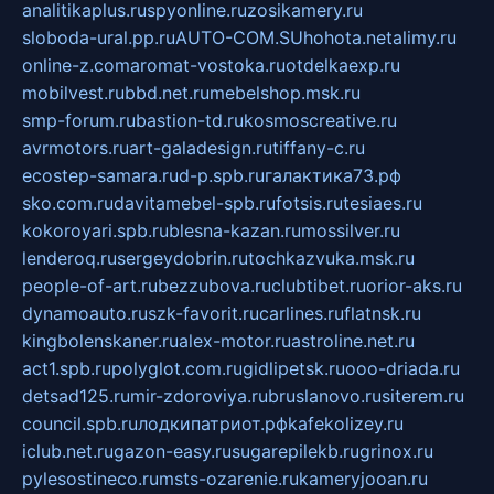
analitikaplus.ru
spyonline.ru
zosikamery.ru
sloboda-ural.pp.ru
AUTO-COM.SU
hohota.net
alimy.ru
online-z.com
aromat-vostoka.ru
otdelkaexp.ru
mobilvest.ru
bbd.net.ru
mebelshop.msk.ru
smp-forum.ru
bastion-td.ru
kosmoscreative.ru
avrmotors.ru
art-galadesign.ru
tiffany-c.ru
ecostep-samara.ru
d-p.spb.ru
галактика73.рф
sko.com.ru
davitamebel-spb.ru
fotsis.ru
tesiaes.ru
kokoroyari.spb.ru
blesna-kazan.ru
mossilver.ru
lenderoq.ru
sergeydobrin.ru
tochkazvuka.msk.ru
people-of-art.ru
bezzubova.ru
clubtibet.ru
orior-aks.ru
dynamoauto.ru
szk-favorit.ru
carlines.ru
flatnsk.ru
kingbolenskaner.ru
alex-motor.ru
astroline.net.ru
act1.spb.ru
polyglot.com.ru
gidlipetsk.ru
ooo-driada.ru
detsad125.ru
mir-zdoroviya.ru
bruslanovo.ru
siterem.ru
council.spb.ru
лодкипатриот.рф
kafekolizey.ru
iclub.net.ru
gazon-easy.ru
sugarepilekb.ru
grinox.ru
pylesostineco.ru
msts-ozarenie.ru
kameryjooan.ru