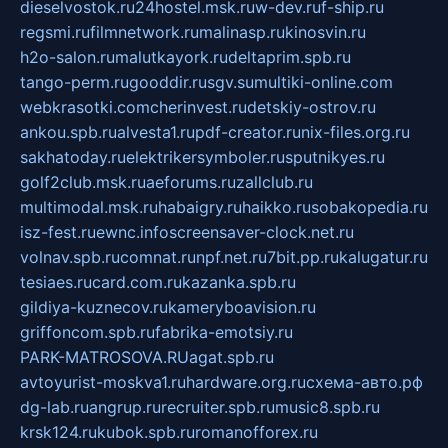
dieselvostok.ru
24hostel.msk.ru
w-dev.ru
f-ship.ru
regsmi.ru
filmnetwork.ru
malinasp.ru
kinosvin.ru
h2o-salon.ru
malutkayork.ru
deltaprim.spb.ru
tango-perm.ru
gooddir.ru
sgv.su
multiki-online.com
webkrasotki.com
cherinvest.ru
detskiy-ostrov.ru
ankou.spb.ru
alvesta1.ru
pdf-creator.ru
nix-files.org.ru
sakhatoday.ru
elektrikersymboler.ru
sputnikyes.ru
golf2club.msk.ru
aeforums.ru
zallclub.ru
multimodal.msk.ru
habaigry.ru
haikko.ru
sobakopedia.ru
isz-fest.ru
ewnc.info
screensaver-clock.net.ru
volnav.spb.ru
comnat.ru
npf.net.ru
7bit.pp.ru
kalugatur.ru
tesiaes.ru
card.com.ru
kazanka.spb.ru
gildiya-kuznecov.ru
kameryboavision.ru
griffoncom.spb.ru
fabrika-emotsiy.ru
PARK-MATROSOVA.RU
agat.spb.ru
avtoyurist-moskva1.ru
hardware.org.ru
схема-авто.рф
dg-lab.ru
angrup.ru
recruiter.spb.ru
music8.spb.ru
krsk124.ru
kubok.spb.ru
romanofforex.ru