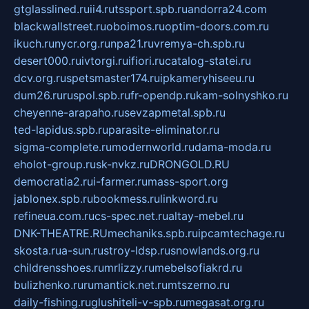
gtglasslined.ru
ii4.ru
tssport.spb.ru
andorra24.com
blackwallstreet.ru
oboimos.ru
optim-doors.com.ru
ikuch.ru
nycr.org.ru
npa21.ru
vremya-ch.spb.ru
desert000.ru
ivtorgi.ru
ifiori.ru
catalog-statei.ru
dcv.org.ru
spetsmaster174.ru
ipkameryhiseeu.ru
dum26.ru
ruspol.spb.ru
fr-opendp.ru
kam-solnyshko.ru
cheyenne-arapaho.ru
sevzapmetal.spb.ru
ted-lapidus.spb.ru
parasite-eliminator.ru
sigma-complete.ru
modernworld.ru
dama-moda.ru
eholot-group.ru
sk-nvkz.ru
DRONGOLD.RU
democratia2.ru
i-farmer.ru
mass-sport.org
jablonex.spb.ru
bookmess.ru
linkword.ru
refineua.com.ru
cs-spec.net.ru
altay-mebel.ru
DNK-THEATRE.RU
mechaniks.spb.ru
ipcamtechage.ru
skosta.ru
a-sun.ru
stroy-ldsp.ru
snowlands.org.ru
childrensshoes.ru
mrlizzy.ru
mebelsofiakrd.ru
bulizhenko.ru
rumantick.net.ru
mtszerno.ru
daily-fishing.ru
glushiteli-v-spb.ru
megasat.org.ru