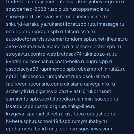
trade-farm.ru
tajuncos.ru
taksu.ru
tor-lyubov-i-grom.ru
spayderhed-2022.ru
splclub.ru
stoppamedia.ru
snow-guard.ru
slovar-ivrit.ru
cleanmedicine.ru
shkurki-karakulya.ru
kanotiforet.spb.ru
tutmassage.ru
ecolog.org.ru
praga.spb.ru
falcorussia.ru
autodoctorservis.ru
kamertondom.spb.ru
net-life.net.ru
avto-vozim.ru
sakhcamera.ru
alliance-electro.spb.ru
stroyavt.ru
controlweb1.ru
tdsak74.ru
kinzozo-ru.ru
kvotka.ru
iron-snab.ru
costa-bella.ru
eugrus.pp.ru
associaciya39.ru
primexpo.spb.ru
bezmorchin.ru
ia2.ru
cpt21.ru
ispecspb.ru
regahost.ru
kolosok-elita.ru
tae-kwon.ru
consrio.com.ru
insiam.ru
avegainfo.ru
archery161.ru
bigencyclica.ru
vlast16.ru
korru.net
sarmiento.spb.su
extelopedia.ru
lammin-suo.spb.ru
iskatour.spb.ru
snpi.org.ru
running-line.ru
krygeva-spa.ru
chel.net.ru
rust-loco.ru
dugshop.ru
hl-beta.spb.ru
school494.spb.ru
mymubaby.ru
epoha-metalband.ru
ngr.spb.ru
rusgosnews.com