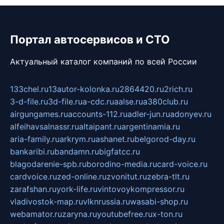
Портал автосервисов и СТО
Актуальный каталог компаний по всей России
133chel.ru
13autor-kolonka.ru
2864420.ru
2rich.ru
3-d-file.ru
3d-file.ru
a-cdc.ru
aalse.ru
a380club.ru
airgungames.ru
accounts-112.ru
adler-jun.ru
adonyev.ru
alfeihavsalnassr.ru
altaipant.ru
argentinamia.ru
aria-family.ru
arkrym.ru
ashanet.ru
belgorod-day.ru
bankaribi.ru
bandamn.ru
bigfatcc.ru
blagodarenie-spb.ru
borodino-media.ru
card-voice.ru
cardvoice.ru
zed-online.ru
zvonitut.ru
zebra-tlt.ru
zarafshan.ru
york-life.ru
vintovoykompressor.ru
vladivostok-map.ru
vlknrussia.ru
wasabi-shop.ru
webamator.ru
zaryna.ru
youtubefree.ru
x-ton.ru