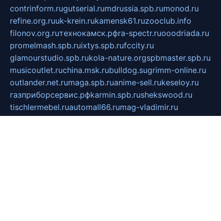
contrinform.ru
gutserial.ru
mdrussia.spb.ru
monod.ru
refine.org.ru
uk-krein.ru
kamensk61.ru
zooclub.info
filonov.org.ru
технокамск.рф
ra-spectr.ru
ooodriada.ru
promelmash.spb.ru
ixtys.spb.ru
fccity.ru
glamourstudio.spb.ru
kola-nature.org
spbmaster.spb.ru
musicoutlet.ru
china.msk.ru
bulldog.su
grimm-online.ru
outlander.net.ru
maga.spb.ru
anime-sell.ru
keseloy.ru
газприборсервис.рф
karmin.spb.ru
shekswood.ru
tischlermebel.ru
automall66.ru
mag-vladimir.ru
yardbar.ru
kiwitour.spb.ru
indesign.com.ru
freestylemebel.ru
bany-samara.ru
rsei.ru
naidisvoyput.ru
mgsn-invest.ru
ipkamerasannce.ru
alicante-house.ru
ibelka74.ru
cozyhouse.info
vlkargalev-studio.ru
700mb.ru
figura-ufa.ru
alina-live.ru
belarusiannews.ru
womenknow.ru
dos-vniimk.ru
sega.net.ru
dv.net.ru
phenomenonsofhistory.com
telesputnik.net.ru
wall.pp.ru
pylesosroidmi.ru
gtc-clan.ru
cligs.ru
bibikazap.ru
popova.org.ru