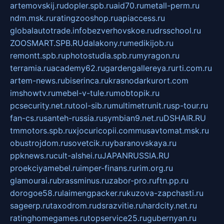
artemovskij.ru
dopler.spb.ru
aid70.ru
metall-perm.ru
ndm.msk.ru
ratingzooshop.ru
apiaccess.ru
globalautotrade.info
bezverhovskoe.ru
drsschool.ru
ZOOSMART.SPB.RU
dalakony.ru
medikijob.ru
remontt.spb.ru
photostudia.spb.ru
myragon.ru
terramia.ru
academy62.ru
gardengallereya.ru
rti.com.ru
artem-news.ru
biserinca.ru
krasnodarkurort.com
imshowtv.ru
mebel-v-tule.ru
mobtopik.ru
pcsecurity.net.ru
tool-sib.ru
multimetrunit.ru
sp-tour.ru
fan-cs.ru
santeh-russia.ru
symbian9.net.ru
DSHAIR.RU
tmmotors.spb.ru
xjocuricopii.com
musavtomat.msk.ru
obustrojdom.ru
sovetcik.ru
ybaranovskaya.ru
ppknews.ru
cult-alshei.ru
JAPANRUSSIA.RU
proekciyamebel.ru
imper-finans.ru
rim.org.ru
glamourai.ru
brassminus.ru
zabor-pro.ru
ftn.pp.ru
dorogoe58.ru
laimengpacker.ru
kuzova-zapchasti.ru
sageerp.ru
taxodrom.ru
dsrazvitie.ru
hardcity.net.ru
ratinghomegames.ru
topservice25.ru
gubernyan.ru