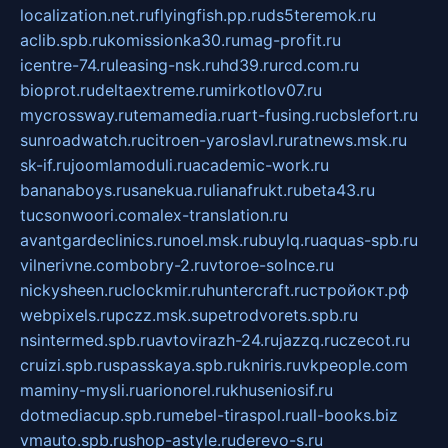
localization.net.ru
flyingfish.pp.ru
ds5teremok.ru
aclib.spb.ru
komissionka30.ru
mag-profit.ru
icentre-74.ru
leasing-nsk.ru
hd39.ru
rcd.com.ru
bioprot.ru
deltaextreme.ru
mirkotlov07.ru
mycrossway.ru
temamedia.ru
art-fusing.ru
cbslefort.ru
sunroadwatch.ru
citroen-yaroslavl.ru
ratnews.msk.ru
sk-if.ru
joomlamoduli.ru
academic-work.ru
bananaboys.ru
sanekua.ru
lianafrukt.ru
beta43.ru
tucsonwoori.com
alex-translation.ru
avantgardeclinics.ru
noel.msk.ru
buylq.ru
aquas-spb.ru
vilnerivne.com
bobry-2.ru
vtoroe-solnce.ru
nickysheen.ru
clockmir.ru
huntercraft.ru
стройокт.рф
webpixels.ru
pczz.msk.su
petrodvorets.spb.ru
nsintermed.spb.ru
avtovirazh-24.ru
jazzq.ru
czecot.ru
cruizi.spb.ru
spasskaya.spb.ru
kniris.ru
vkpeople.com
maminy-mysli.ru
arionorel.ru
khuseniosif.ru
dotmediacup.spb.ru
mebel-tiraspol.ru
all-books.biz
vmauto.spb.ru
shop-astyle.ru
derevo-s.ru