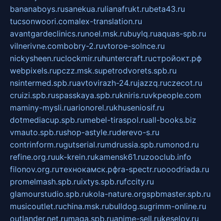
bananaboys.ru
sanekua.ru
lianafrukt.ru
beta43.ru
tucsonwoori.com
alex-translation.ru
avantgardeclinics.ru
noel.msk.ru
buylq.ru
aquas-spb.ru
vilnerivne.com
bobry-2.ru
vtoroe-solnce.ru
nickysheen.ru
clockmir.ru
huntercraft.ru
стройокт.рф
webpixels.ru
pczz.msk.su
petrodvorets.spb.ru
nsintermed.spb.ru
avtovirazh-24.ru
jazzq.ru
czecot.ru
cruizi.spb.ru
spasskaya.spb.ru
kniris.ru
vkpeople.com
maminy-mysli.ru
arionorel.ru
khuseniosif.ru
dotmediacup.spb.ru
mebel-tiraspol.ru
all-books.biz
vmauto.spb.ru
shop-astyle.ru
derevo-s.ru
contrinform.ru
gutserial.ru
mdrussia.spb.ru
monod.ru
refine.org.ru
uk-krein.ru
kamensk61.ru
zooclub.info
filonov.org.ru
технокамск.рф
ra-spectr.ru
ooodriada.ru
promelmash.spb.ru
ixtys.spb.ru
fccity.ru
glamourstudio.spb.ru
kola-nature.org
spbmaster.spb.ru
musicoutlet.ru
china.msk.ru
bulldog.su
grimm-online.ru
outlander.net.ru
maga.spb.ru
anime-sell.ru
keseloy.ru