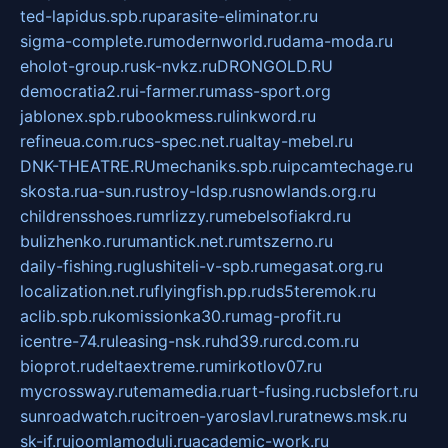
ted-lapidus.spb.ru
parasite-eliminator.ru
sigma-complete.ru
modernworld.ru
dama-moda.ru
eholot-group.ru
sk-nvkz.ru
DRONGOLD.RU
democratia2.ru
i-farmer.ru
mass-sport.org
jablonex.spb.ru
bookmess.ru
linkword.ru
refineua.com.ru
cs-spec.net.ru
altay-mebel.ru
DNK-THEATRE.RU
mechaniks.spb.ru
ipcamtechage.ru
skosta.ru
a-sun.ru
stroy-ldsp.ru
snowlands.org.ru
childrensshoes.ru
mrlizzy.ru
mebelsofiakrd.ru
bulizhenko.ru
rumantick.net.ru
mtszerno.ru
daily-fishing.ru
glushiteli-v-spb.ru
megasat.org.ru
localization.net.ru
flyingfish.pp.ru
ds5teremok.ru
aclib.spb.ru
komissionka30.ru
mag-profit.ru
icentre-74.ru
leasing-nsk.ru
hd39.ru
rcd.com.ru
bioprot.ru
deltaextreme.ru
mirkotlov07.ru
mycrossway.ru
temamedia.ru
art-fusing.ru
cbslefort.ru
sunroadwatch.ru
citroen-yaroslavl.ru
ratnews.msk.ru
sk-if.ru
joomlamoduli.ru
academic-work.ru