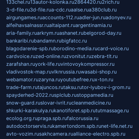
133chel.ru
13autor-kolonka.ru
2864420.ru
2rich.ru
3-d-file.ru
3d-file.ru
a-cdc.ru
aalse.ru
a380club.ru
airgungames.ru
accounts-112.ru
adler-jun.ru
adonyev.ru
alfeihavsalnassr.ru
altaipant.ru
argentinamia.ru
aria-family.ru
arkrym.ru
ashanet.ru
belgorod-day.ru
bankaribi.ru
bandamn.ru
bigfatcc.ru
blagodarenie-spb.ru
borodino-media.ru
card-voice.ru
cardvoice.ru
zed-online.ru
zvonitut.ru
zebra-tlt.ru
zarafshan.ru
york-life.ru
vintovoykompressor.ru
vladivostok-map.ru
vlknrussia.ru
wasabi-shop.ru
webamator.ru
zaryna.ru
youtubefree.ru
x-ton.ru
trade-farm.ru
tajuncos.ru
taksu.ru
tor-lyubov-i-grom.ru
spayderhed-2022.ru
splclub.ru
stoppamedia.ru
snow-guard.ru
slovar-ivrit.ru
cleanmedicine.ru
shkurki-karakulya.ru
kanotiforet.spb.ru
tutmassage.ru
ecolog.org.ru
praga.spb.ru
falcorussia.ru
autodoctorservis.ru
kamertondom.spb.ru
net-life.net.ru
avto-vozim.ru
sakhcamera.ru
alliance-electro.spb.ru