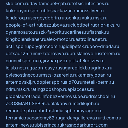
sko.com.ru
davitamebel-spb.ru
fotsis.ru
tesiaes.ru
kokoroyari.spb.ru
blesna-kazan.ru
mossilver.ru
lenderoq.ru
sergeydobrin.ru
tochkazvuka.msk.ru
people-of-art.ru
bezzubova.ru
clubtibet.ru
orior-aks.ru
dynamoauto.ru
szk-favorit.ru
carlines.ru
flatnsk.ru
kingbolenskaner.ru
alex-motor.ru
astroline.net.ru
act1.spb.ru
polyglot.com.ru
gidlipetsk.ru
ooo-driada.ru
detsad125.ru
mir-zdoroviya.ru
bruslanovo.ru
siterem.ru
council.spb.ru
лодкипатриот.рф
kafekolizey.ru
iclub.net.ru
gazon-easy.ru
sugarepilekb.ru
grinox.ru
pylesostineco.ru
msts-ozarenie.ru
kameryjooan.ru
artemovskij.ru
dopler.spb.ru
aid70.ru
metall-perm.ru
ndm.msk.ru
ratingzooshop.ru
apiaccess.ru
globalautotrade.info
bezverhovskoe.ru
drsschool.ru
ZOOSMART.SPB.RU
dalakony.ru
medikijob.ru
remontt.spb.ru
photostudia.spb.ru
myragon.ru
terramia.ru
academy62.ru
gardengallereya.ru
rti.com.ru
artem-news.ru
biserinca.ru
krasnodarkurort.com