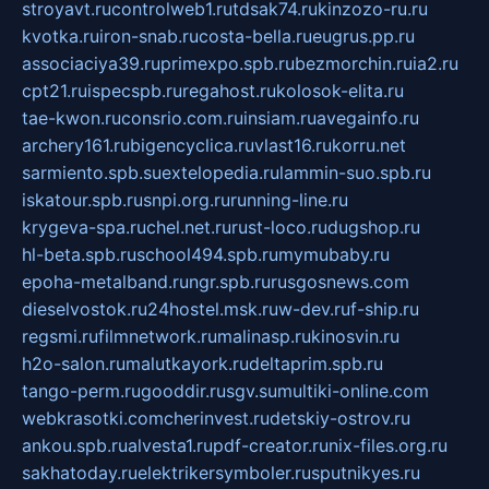
stroyavt.ru
controlweb1.ru
tdsak74.ru
kinzozo-ru.ru
kvotka.ru
iron-snab.ru
costa-bella.ru
eugrus.pp.ru
associaciya39.ru
primexpo.spb.ru
bezmorchin.ru
ia2.ru
cpt21.ru
ispecspb.ru
regahost.ru
kolosok-elita.ru
tae-kwon.ru
consrio.com.ru
insiam.ru
avegainfo.ru
archery161.ru
bigencyclica.ru
vlast16.ru
korru.net
sarmiento.spb.su
extelopedia.ru
lammin-suo.spb.ru
iskatour.spb.ru
snpi.org.ru
running-line.ru
krygeva-spa.ru
chel.net.ru
rust-loco.ru
dugshop.ru
hl-beta.spb.ru
school494.spb.ru
mymubaby.ru
epoha-metalband.ru
ngr.spb.ru
rusgosnews.com
dieselvostok.ru
24hostel.msk.ru
w-dev.ru
f-ship.ru
regsmi.ru
filmnetwork.ru
malinasp.ru
kinosvin.ru
h2o-salon.ru
malutkayork.ru
deltaprim.spb.ru
tango-perm.ru
gooddir.ru
sgv.su
multiki-online.com
webkrasotki.com
cherinvest.ru
detskiy-ostrov.ru
ankou.spb.ru
alvesta1.ru
pdf-creator.ru
nix-files.org.ru
sakhatoday.ru
elektrikersymboler.ru
sputnikyes.ru