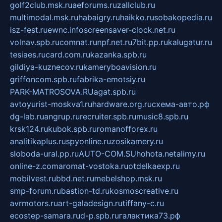
golf2club.msk.ru
aeforums.ru
zallclub.ru
multimodal.msk.ru
habaigry.ru
haikko.ru
sobakopedia.ru
isz-fest.ru
ewnc.info
screensaver-clock.net.ru
volnav.spb.ru
comnat.ru
npf.net.ru
7bit.pp.ru
kalugatur.ru
tesiaes.ru
card.com.ru
kazanka.spb.ru
gildiya-kuznecov.ru
kameryboavision.ru
griffoncom.spb.ru
fabrika-emotsiy.ru
PARK-MATROSOVA.RU
agat.spb.ru
avtoyurist-moskva1.ru
hardware.org.ru
схема-авто.рф
dg-lab.ru
angrup.ru
recruiter.spb.ru
music8.spb.ru
krsk124.ru
kubok.spb.ru
romanofforex.ru
analitikaplus.ru
spyonline.ru
zosikamery.ru
sloboda-ural.pp.ru
AUTO-COM.SU
hohota.net
alimy.ru
online-z.com
aromat-vostoka.ru
otdelkaexp.ru
mobilvest.ru
bbd.net.ru
mebelshop.msk.ru
smp-forum.ru
bastion-td.ru
kosmoscreative.ru
avrmotors.ru
art-galadesign.ru
tiffany-c.ru
ecostep-samara.ru
d-p.spb.ru
галактика73.рф