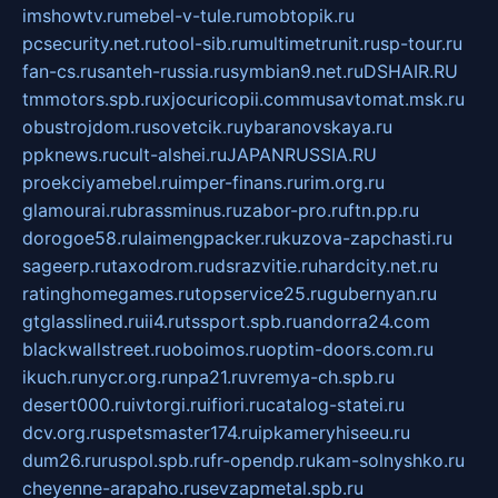
imshowtv.ru
mebel-v-tule.ru
mobtopik.ru
pcsecurity.net.ru
tool-sib.ru
multimetrunit.ru
sp-tour.ru
fan-cs.ru
santeh-russia.ru
symbian9.net.ru
DSHAIR.RU
tmmotors.spb.ru
xjocuricopii.com
musavtomat.msk.ru
obustrojdom.ru
sovetcik.ru
ybaranovskaya.ru
ppknews.ru
cult-alshei.ru
JAPANRUSSIA.RU
proekciyamebel.ru
imper-finans.ru
rim.org.ru
glamourai.ru
brassminus.ru
zabor-pro.ru
ftn.pp.ru
dorogoe58.ru
laimengpacker.ru
kuzova-zapchasti.ru
sageerp.ru
taxodrom.ru
dsrazvitie.ru
hardcity.net.ru
ratinghomegames.ru
topservice25.ru
gubernyan.ru
gtglasslined.ru
ii4.ru
tssport.spb.ru
andorra24.com
blackwallstreet.ru
oboimos.ru
optim-doors.com.ru
ikuch.ru
nycr.org.ru
npa21.ru
vremya-ch.spb.ru
desert000.ru
ivtorgi.ru
ifiori.ru
catalog-statei.ru
dcv.org.ru
spetsmaster174.ru
ipkameryhiseeu.ru
dum26.ru
ruspol.spb.ru
fr-opendp.ru
kam-solnyshko.ru
cheyenne-arapaho.ru
sevzapmetal.spb.ru