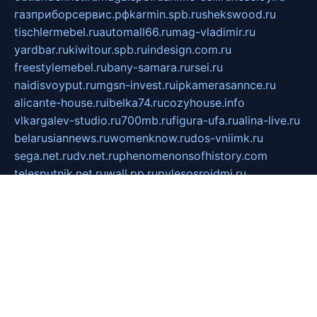
газприборсервис.рф
karmin.spb.ru
shekswood.ru
tischlermebel.ru
automall66.ru
mag-vladimir.ru
yardbar.ru
kiwitour.spb.ru
indesign.com.ru
freestylemebel.ru
bany-samara.ru
rsei.ru
naidisvoyput.ru
mgsn-invest.ru
ipkamerasannce.ru
alicante-house.ru
ibelka74.ru
cozyhouse.info
vlkargalev-studio.ru
700mb.ru
figura-ufa.ru
alina-live.ru
belarusiannews.ru
womenknow.ru
dos-vniimk.ru
sega.net.ru
dv.net.ru
phenomenonsofhistory.com
telesputnik.net.ru
wall.pp.ru
pylesosroidmi.ru
gtc-clan.ru
cligs.ru
bibikazap.ru
popova.org.ru
netwhistler.spb.ru
bellvil.ru
bonzon.ru
iss-vladik.ru
defiparis.net.ru
las-gryzas.ru
amku.ru
electednews.spb.ru
feather.org.ru
spar72.ru
tankiigri.ru
dominus.com.ru
ibtree.ru
sanykool.pp.ru
unixlib.org.ru
menatep.spb.ru
gartenterrassen.ru
printeka.ru
skvozilka.com.ru
parkovka-pub.ru
lovemobi.ru
art-ru.ru
emulatorz.com.ru
alucomp.com.ru
tatforum.com.ru