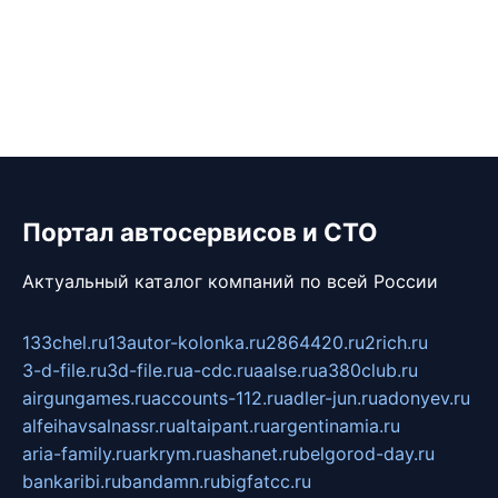
Портал автосервисов и СТО
Актуальный каталог компаний по всей России
133chel.ru
13autor-kolonka.ru
2864420.ru
2rich.ru
3-d-file.ru
3d-file.ru
a-cdc.ru
aalse.ru
a380club.ru
airgungames.ru
accounts-112.ru
adler-jun.ru
adonyev.ru
alfeihavsalnassr.ru
altaipant.ru
argentinamia.ru
aria-family.ru
arkrym.ru
ashanet.ru
belgorod-day.ru
bankaribi.ru
bandamn.ru
bigfatcc.ru