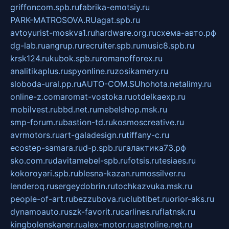
griffoncom.spb.ru
fabrika-emotsiy.ru
PARK-MATROSOVA.RU
agat.spb.ru
avtoyurist-moskva1.ru
hardware.org.ru
схема-авто.рф
dg-lab.ru
angrup.ru
recruiter.spb.ru
music8.spb.ru
krsk124.ru
kubok.spb.ru
romanofforex.ru
analitikaplus.ru
spyonline.ru
zosikamery.ru
sloboda-ural.pp.ru
AUTO-COM.SU
hohota.net
alimy.ru
online-z.com
aromat-vostoka.ru
otdelkaexp.ru
mobilvest.ru
bbd.net.ru
mebelshop.msk.ru
smp-forum.ru
bastion-td.ru
kosmoscreative.ru
avrmotors.ru
art-galadesign.ru
tiffany-c.ru
ecostep-samara.ru
d-p.spb.ru
галактика73.рф
sko.com.ru
davitamebel-spb.ru
fotsis.ru
tesiaes.ru
kokoroyari.spb.ru
blesna-kazan.ru
mossilver.ru
lenderoq.ru
sergeydobrin.ru
tochkazvuka.msk.ru
people-of-art.ru
bezzubova.ru
clubtibet.ru
orior-aks.ru
dynamoauto.ru
szk-favorit.ru
carlines.ru
flatnsk.ru
kingbolenskaner.ru
alex-motor.ru
astroline.net.ru