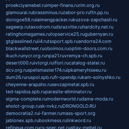
proekciyamebel.ru
imper-finans.ru
rim.org.ru
glamourai.ru
brassminus.ru
zabor-pro.ru
ftn.pp.ru
dorogoe58.ru
laimengpacker.ru
kuzova-zapchasti.ru
sageerp.ru
taxodrom.ru
dsrazvitie.ru
hardcity.net.ru
ratinghomegames.ru
topservice25.ru
gubernyan.ru
gtglasslined.ru
ii4.ru
tssport.spb.ru
andorra24.com
blackwallstreet.ru
oboimos.ru
optim-doors.com.ru
ikuch.ru
nycr.org.ru
npa21.ru
vremya-ch.spb.ru
desert000.ru
ivtorgi.ru
ifiori.ru
catalog-statei.ru
dcv.org.ru
spetsmaster174.ru
ipkameryhiseeu.ru
dum26.ru
ruspol.spb.ru
fr-opendp.ru
kam-solnyshko.ru
cheyenne-arapaho.ru
sevzapmetal.spb.ru
ted-lapidus.spb.ru
parasite-eliminator.ru
sigma-complete.ru
modernworld.ru
dama-moda.ru
eholot-group.ru
sk-nvkz.ru
DRONGOLD.RU
democratia2.ru
i-farmer.ru
mass-sport.org
jablonex.spb.ru
bookmess.ru
linkword.ru
refineua.com.ru
cs-spec.net.ru
altay-mebel.ru