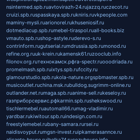
nsintermed.spb.ru
avtovirazh-24.ru
jazzq.ru
czecot.ru
cruizi.spb.ru
spasskaya.spb.ru
kniris.ru
vkpeople.com
maminy-mysli.ru
arionorel.ru
khuseniosif.ru
dotmediacup.spb.ru
mebel-tiraspol.ru
all-books.biz
vmauto.spb.ru
shop-astyle.ru
derevo-s.ru
contrinform.ru
gutserial.ru
mdrussia.spb.ru
monod.ru
refine.org.ru
uk-krein.ru
kamensk61.ru
zooclub.info
filonov.org.ru
технокамск.рф
ra-spectr.ru
ooodriada.ru
promelmash.spb.ru
ixtys.spb.ru
fccity.ru
glamourstudio.spb.ru
kola-nature.org
spbmaster.spb.ru
musicoutlet.ru
china.msk.ru
bulldog.su
grimm-online.ru
outlander.net.ru
maga.spb.ru
anime-sell.ru
keseloy.ru
газприборсервис.рф
karmin.spb.ru
shekswood.ru
tischlermebel.ru
automall66.ru
mag-vladimir.ru
yardbar.ru
kiwitour.spb.ru
indesign.com.ru
freestylemebel.ru
bany-samara.ru
rsei.ru
naidisvoyput.ru
mgsn-invest.ru
ipkamerasannce.ru
alicante-house.ru
ibelka74.ru
cozyhouse.info