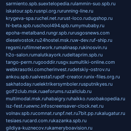
sarmiento.spb.su
extelopedia.ru
lammin-suo.spb.ru
iskatour.spb.ru
snpi.org.ru
running-line.ru
krygeva-spa.ru
chel.net.ru
rust-loco.ru
dugshop.ru
hl-beta.spb.ru
school494.spb.ru
mymubaby.ru
epoha-metalband.ru
ngr.spb.ru
rusgosnews.com
dieselvostok.ru
24hostel.msk.ru
w-dev.ru
f-ship.ru
regsmi.ru
filmnetwork.ru
malinasp.ru
kinosvin.ru
h2o-salon.ru
malutkayork.ru
deltaprim.spb.ru
tango-perm.ru
gooddir.ru
sgv.su
multiki-online.com
webkrasotki.com
cherinvest.ru
detskiy-ostrov.ru
ankou.spb.ru
alvesta1.ru
pdf-creator.ru
nix-files.org.ru
sakhatoday.ru
elektrikersymboler.ru
sputnikyes.ru
golf2club.msk.ru
aeforums.ru
zallclub.ru
multimodal.msk.ru
habaigry.ru
haikko.ru
sobakopedia.ru
isz-fest.ru
ewnc.info
screensaver-clock.net.ru
volnav.spb.ru
comnat.ru
npf.net.ru
7bit.pp.ru
kalugatur.ru
tesiaes.ru
card.com.ru
kazanka.spb.ru
gildiya-kuznecov.ru
kameryboavision.ru