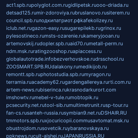
act1.spb.ru
polyglot.com.ru
gidlipetsk.ru
ooo-driada.ru
detsad125.ru
mir-zdoroviya.ru
bruslanovo.ru
siterem.ru
council.spb.ru
лодкипатриот.рф
kafekolizey.ru
iclub.net.ru
gazon-easy.ru
sugarepilekb.ru
grinox.ru
pylesostineco.ru
msts-ozarenie.ru
kameryjooan.ru
artemovskij.ru
dopler.spb.ru
aid70.ru
metall-perm.ru
ndm.msk.ru
ratingzooshop.ru
apiaccess.ru
globalautotrade.info
bezverhovskoe.ru
drsschool.ru
ZOOSMART.SPB.RU
dalakony.ru
medikijob.ru
remontt.spb.ru
photostudia.spb.ru
myragon.ru
terramia.ru
academy62.ru
gardengallereya.ru
rti.com.ru
artem-news.ru
biserinca.ru
krasnodarkurort.com
imshowtv.ru
mebel-v-tule.ru
mobtopik.ru
pcsecurity.net.ru
tool-sib.ru
multimetrunit.ru
sp-tour.ru
fan-cs.ru
santeh-russia.ru
symbian9.net.ru
DSHAIR.RU
tmmotors.spb.ru
xjocuricopii.com
musavtomat.msk.ru
obustrojdom.ru
sovetcik.ru
ybaranovskaya.ru
ppknews.ru
cult-alshei.ru
JAPANRUSSIA.RU