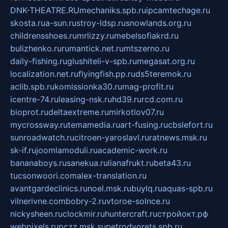
DNK-THEATRE.RU
mechaniks.spb.ru
ipcamtechage.ru
skosta.ru
a-sun.ru
stroy-ldsp.ru
snowlands.org.ru
childrensshoes.ru
mrlizzy.ru
mebelsofiakrd.ru
bulizhenko.ru
rumantick.net.ru
mtszerno.ru
daily-fishing.ru
glushiteli-v-spb.ru
megasat.org.ru
localization.net.ru
flyingfish.pp.ru
ds5teremok.ru
aclib.spb.ru
komissionka30.ru
mag-profit.ru
icentre-74.ru
leasing-nsk.ru
hd39.ru
rcd.com.ru
bioprot.ru
deltaextreme.ru
mirkotlov07.ru
mycrossway.ru
temamedia.ru
art-fusing.ru
cbslefort.ru
sunroadwatch.ru
citroen-yaroslavl.ru
ratnews.msk.ru
sk-if.ru
joomlamoduli.ru
academic-work.ru
bananaboys.ru
sanekua.ru
lianafrukt.ru
beta43.ru
tucsonwoori.com
alex-translation.ru
avantgardeclinics.ru
noel.msk.ru
buylq.ru
aquas-spb.ru
vilnerivne.com
bobry-2.ru
vtoroe-solnce.ru
nickysheen.ru
clockmir.ru
huntercraft.ru
стройокт.рф
webpixels.ru
pczz.msk.su
petrodvorets.spb.ru