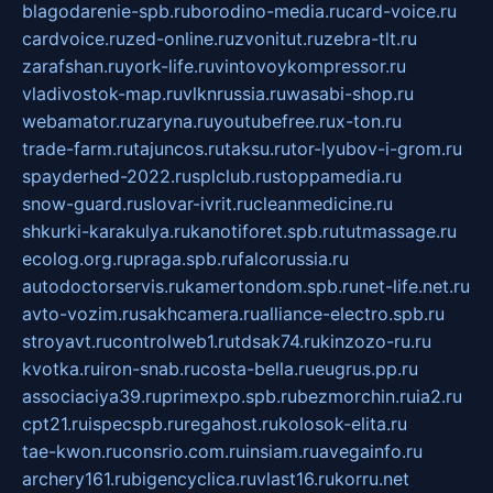
blagodarenie-spb.ru
borodino-media.ru
card-voice.ru
cardvoice.ru
zed-online.ru
zvonitut.ru
zebra-tlt.ru
zarafshan.ru
york-life.ru
vintovoykompressor.ru
vladivostok-map.ru
vlknrussia.ru
wasabi-shop.ru
webamator.ru
zaryna.ru
youtubefree.ru
x-ton.ru
trade-farm.ru
tajuncos.ru
taksu.ru
tor-lyubov-i-grom.ru
spayderhed-2022.ru
splclub.ru
stoppamedia.ru
snow-guard.ru
slovar-ivrit.ru
cleanmedicine.ru
shkurki-karakulya.ru
kanotiforet.spb.ru
tutmassage.ru
ecolog.org.ru
praga.spb.ru
falcorussia.ru
autodoctorservis.ru
kamertondom.spb.ru
net-life.net.ru
avto-vozim.ru
sakhcamera.ru
alliance-electro.spb.ru
stroyavt.ru
controlweb1.ru
tdsak74.ru
kinzozo-ru.ru
kvotka.ru
iron-snab.ru
costa-bella.ru
eugrus.pp.ru
associaciya39.ru
primexpo.spb.ru
bezmorchin.ru
ia2.ru
cpt21.ru
ispecspb.ru
regahost.ru
kolosok-elita.ru
tae-kwon.ru
consrio.com.ru
insiam.ru
avegainfo.ru
archery161.ru
bigencyclica.ru
vlast16.ru
korru.net