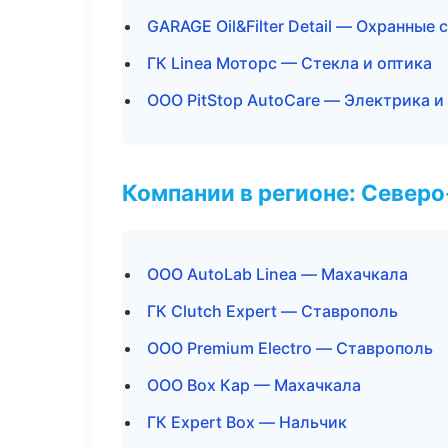
GARAGE Oil&Filter Detail — Охранные
ГК Linea Моторс — Стекла и оптика
ООО PitStop AutoCare — Электрика и
Компании в регионе: Север
ООО AutoLab Linea — Махачкала
ГК Clutch Expert — Ставрополь
ООО Premium Electro — Ставрополь
ООО Box Кар — Махачкала
ГК Expert Box — Нальчик