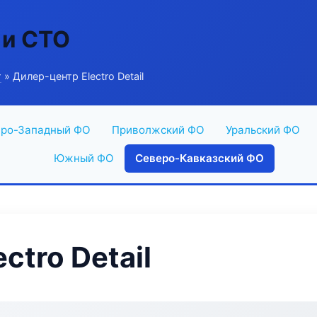
 и СТО
г
» Дилер-центр Electro Detail
ро-Западный ФО
Приволжский ФО
Уральский ФО
Южный ФО
Северо-Кавказский ФО
ctro Detail