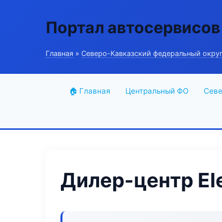
Портал автосервисов
Главная
»
Северо-Кавказский федеральный окру
🏠 Главная
Центральный ФО
Севе
Дилер-центр Ele