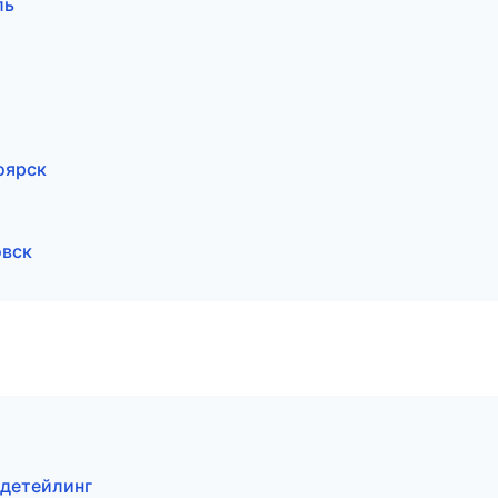
ль
оярск
овск
 детейлинг