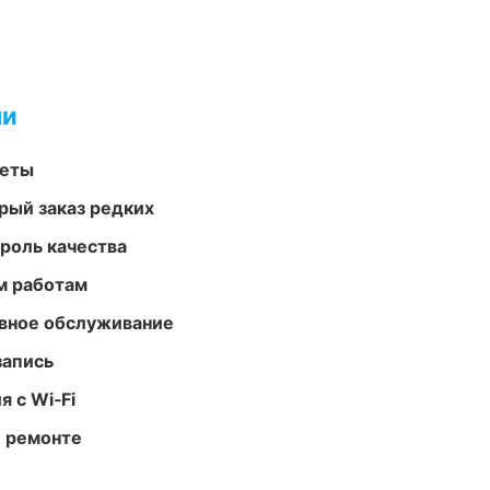
ми
меты
рый заказ редких
роль качества
м работам
вное обслуживание
запись
 с Wi‑Fi
и ремонте