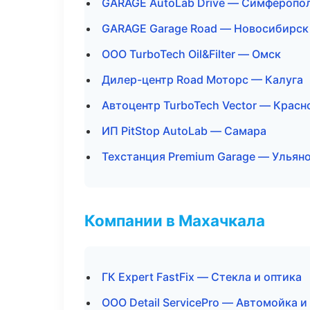
GARAGE AutoLab Drive — Симферопо
GARAGE Garage Road — Новосибирск
ООО TurboTech Oil&Filter — Омск
Дилер-центр Road Моторс — Калуга
Автоцентр TurboTech Vector — Красн
ИП PitStop AutoLab — Самара
Техстанция Premium Garage — Ульян
Компании в Махачкала
ГК Expert FastFix — Стекла и оптика
ООО Detail ServicePro — Автомойка и