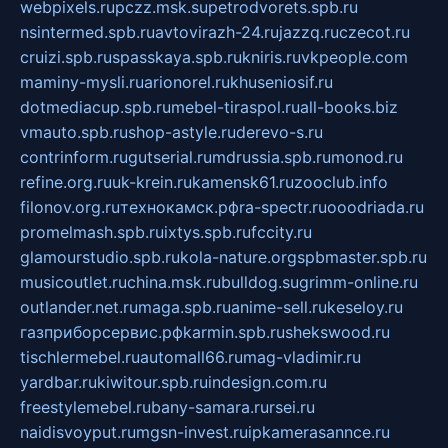
webpixels.ru
pczz.msk.su
petrodvorets.spb.ru
nsintermed.spb.ru
avtovirazh-24.ru
jazzq.ru
czecot.ru
cruizi.spb.ru
spasskaya.spb.ru
kniris.ru
vkpeople.com
maminy-mysli.ru
arionorel.ru
khuseniosif.ru
dotmediacup.spb.ru
mebel-tiraspol.ru
all-books.biz
vmauto.spb.ru
shop-astyle.ru
derevo-s.ru
contrinform.ru
gutserial.ru
mdrussia.spb.ru
monod.ru
refine.org.ru
uk-krein.ru
kamensk61.ru
zooclub.info
filonov.org.ru
технокамск.рф
ra-spectr.ru
ooodriada.ru
promelmash.spb.ru
ixtys.spb.ru
fccity.ru
glamourstudio.spb.ru
kola-nature.org
spbmaster.spb.ru
musicoutlet.ru
china.msk.ru
bulldog.su
grimm-online.ru
outlander.net.ru
maga.spb.ru
anime-sell.ru
keseloy.ru
газприборсервис.рф
karmin.spb.ru
shekswood.ru
tischlermebel.ru
automall66.ru
mag-vladimir.ru
yardbar.ru
kiwitour.spb.ru
indesign.com.ru
freestylemebel.ru
bany-samara.ru
rsei.ru
naidisvoyput.ru
mgsn-invest.ru
ipkamerasannce.ru