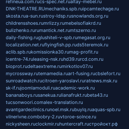
refineua.com.ru
cs-spec.net.ru
altay-mebel.ru
DNK-THEATRE.RU
mechaniks.spb.ru
ipcamtechage.ru
skosta.ru
a-sun.ru
stroy-ldsp.ru
snowlands.org.ru
childrensshoes.ru
mrlizzy.ru
mebelsofiakrd.ru
bulizhenko.ru
rumantick.net.ru
mtszerno.ru
daily-fishing.ru
glushiteli-v-spb.ru
megasat.org.ru
localization.net.ru
flyingfish.pp.ru
ds5teremok.ru
aclib.spb.ru
komissionka30.ru
mag-profit.ru
icentre-74.ru
leasing-nsk.ru
hd39.ru
rcd.com.ru
bioprot.ru
deltaextreme.ru
mirkotlov07.ru
mycrossway.ru
temamedia.ru
art-fusing.ru
cbslefort.ru
sunroadwatch.ru
citroen-yaroslavl.ru
ratnews.msk.ru
sk-if.ru
joomlamoduli.ru
academic-work.ru
bananaboys.ru
sanekua.ru
lianafrukt.ru
beta43.ru
tucsonwoori.com
alex-translation.ru
avantgardeclinics.ru
noel.msk.ru
buylq.ru
aquas-spb.ru
vilnerivne.com
bobry-2.ru
vtoroe-solnce.ru
nickysheen.ru
clockmir.ru
huntercraft.ru
стройокт.рф