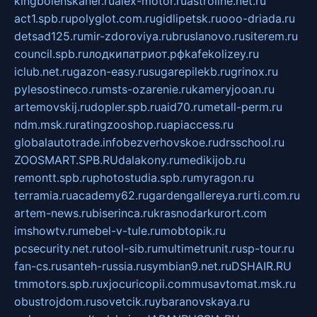
kingbolenskaner.ru
alex-motor.ru
astroline.net.ru
act1.spb.ru
polyglot.com.ru
gidlipetsk.ru
ooo-driada.ru
detsad125.ru
mir-zdoroviya.ru
bruslanovo.ru
siterem.ru
council.spb.ru
лодкипатриот.рф
kafekolizey.ru
iclub.net.ru
gazon-easy.ru
sugarepilekb.ru
grinox.ru
pylesostineco.ru
msts-ozarenie.ru
kameryjooan.ru
artemovskij.ru
dopler.spb.ru
aid70.ru
metall-perm.ru
ndm.msk.ru
ratingzooshop.ru
apiaccess.ru
globalautotrade.info
bezverhovskoe.ru
drsschool.ru
ZOOSMART.SPB.RU
dalakony.ru
medikijob.ru
remontt.spb.ru
photostudia.spb.ru
myragon.ru
terramia.ru
academy62.ru
gardengallereya.ru
rti.com.ru
artem-news.ru
biserinca.ru
krasnodarkurort.com
imshowtv.ru
mebel-v-tule.ru
mobtopik.ru
pcsecurity.net.ru
tool-sib.ru
multimetrunit.ru
sp-tour.ru
fan-cs.ru
santeh-russia.ru
symbian9.net.ru
DSHAIR.RU
tmmotors.spb.ru
xjocuricopii.com
musavtomat.msk.ru
obustrojdom.ru
sovetcik.ru
ybaranovskaya.ru