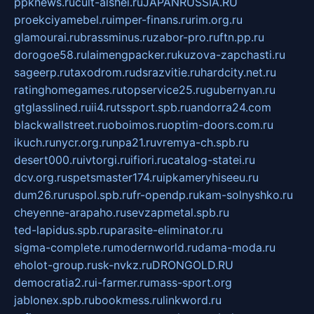
ppknews.ru
cult-alshei.ru
JAPANRUSSIA.RU
proekciyamebel.ru
imper-finans.ru
rim.org.ru
glamourai.ru
brassminus.ru
zabor-pro.ru
ftn.pp.ru
dorogoe58.ru
laimengpacker.ru
kuzova-zapchasti.ru
sageerp.ru
taxodrom.ru
dsrazvitie.ru
hardcity.net.ru
ratinghomegames.ru
topservice25.ru
gubernyan.ru
gtglasslined.ru
ii4.ru
tssport.spb.ru
andorra24.com
blackwallstreet.ru
oboimos.ru
optim-doors.com.ru
ikuch.ru
nycr.org.ru
npa21.ru
vremya-ch.spb.ru
desert000.ru
ivtorgi.ru
ifiori.ru
catalog-statei.ru
dcv.org.ru
spetsmaster174.ru
ipkameryhiseeu.ru
dum26.ru
ruspol.spb.ru
fr-opendp.ru
kam-solnyshko.ru
cheyenne-arapaho.ru
sevzapmetal.spb.ru
ted-lapidus.spb.ru
parasite-eliminator.ru
sigma-complete.ru
modernworld.ru
dama-moda.ru
eholot-group.ru
sk-nvkz.ru
DRONGOLD.RU
democratia2.ru
i-farmer.ru
mass-sport.org
jablonex.spb.ru
bookmess.ru
linkword.ru