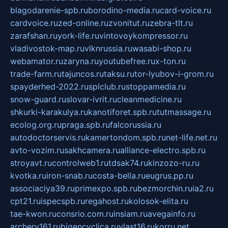
blagodarenie-spb.ru
borodino-media.ru
card-voice.ru
cardvoice.ru
zed-online.ru
zvonitut.ru
zebra-tlt.ru
zarafshan.ru
york-life.ru
vintovoykompressor.ru
vladivostok-map.ru
vlknrussia.ru
wasabi-shop.ru
webamator.ru
zaryna.ru
youtubefree.ru
x-ton.ru
trade-farm.ru
tajuncos.ru
taksu.ru
tor-lyubov-i-grom.ru
spayderhed-2022.ru
splclub.ru
stoppamedia.ru
snow-guard.ru
slovar-ivrit.ru
cleanmedicine.ru
shkurki-karakulya.ru
kanotiforet.spb.ru
tutmassage.ru
ecolog.org.ru
praga.spb.ru
falcorussia.ru
autodoctorservis.ru
kamertondom.spb.ru
net-life.net.ru
avto-vozim.ru
sakhcamera.ru
alliance-electro.spb.ru
stroyavt.ru
controlweb1.ru
tdsak74.ru
kinzozo-ru.ru
kvotka.ru
iron-snab.ru
costa-bella.ru
eugrus.pp.ru
associaciya39.ru
primexpo.spb.ru
bezmorchin.ru
ia2.ru
cpt21.ru
ispecspb.ru
regahost.ru
kolosok-elita.ru
tae-kwon.ru
consrio.com.ru
insiam.ru
avegainfo.ru
archery161.ru
bigencyclica.ru
vlast16.ru
korru.net