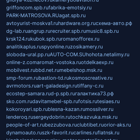
griffoncom.spb.ru
fabrika-emotsiy.ru
PARK-MATROSOVA.RU
agat.spb.ru
avtoyurist-moskva1.ru
hardware.org.ru
схема-авто.рф
dg-lab.ru
angrup.ru
recruiter.spb.ru
music8.spb.ru
krsk124.ru
kubok.spb.ru
romanofforex.ru
analitikaplus.ru
spyonline.ru
zosikamery.ru
sloboda-ural.pp.ru
AUTO-COM.SU
hohota.net
alimy.ru
online-z.com
aromat-vostoka.ru
otdelkaexp.ru
mobilvest.ru
bbd.net.ru
mebelshop.msk.ru
smp-forum.ru
bastion-td.ru
kosmoscreative.ru
avrmotors.ru
art-galadesign.ru
tiffany-c.ru
ecostep-samara.ru
d-p.spb.ru
галактика73.рф
sko.com.ru
davitamebel-spb.ru
fotsis.ru
tesiaes.ru
kokoroyari.spb.ru
blesna-kazan.ru
mossilver.ru
lenderoq.ru
sergeydobrin.ru
tochkazvuka.msk.ru
people-of-art.ru
bezzubova.ru
clubtibet.ru
orior-aks.ru
dynamoauto.ru
szk-favorit.ru
carlines.ru
flatnsk.ru