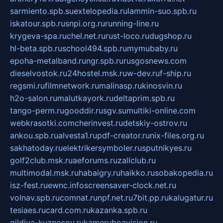
sarmiento.spb.su
extelopedia.ru
lammin-suo.spb.ru
iskatour.spb.ru
snpi.org.ru
running-line.ru
krygeva-spa.ru
chel.net.ru
rust-loco.ru
dugshop.ru
hl-beta.spb.ru
school494.spb.ru
mymubaby.ru
epoha-metalband.ru
ngr.spb.ru
rusgosnews.com
dieselvostok.ru
24hostel.msk.ru
w-dev.ru
f-ship.ru
regsmi.ru
filmnetwork.ru
malinasp.ru
kinosvin.ru
h2o-salon.ru
malutkayork.ru
deltaprim.spb.ru
tango-perm.ru
gooddir.ru
sgv.su
multiki-online.com
webkrasotki.com
cherinvest.ru
detskiy-ostrov.ru
ankou.spb.ru
alvesta1.ru
pdf-creator.ru
nix-files.org.ru
sakhatoday.ru
elektrikersymboler.ru
sputnikyes.ru
golf2club.msk.ru
aeforums.ru
zallclub.ru
multimodal.msk.ru
habaigry.ru
haikko.ru
sobakopedia.ru
isz-fest.ru
ewnc.info
screensaver-clock.net.ru
volnav.spb.ru
comnat.ru
npf.net.ru
7bit.pp.ru
kalugatur.ru
tesiaes.ru
card.com.ru
kazanka.spb.ru
gildiya-kuznecov.ru
kameryboavision.ru