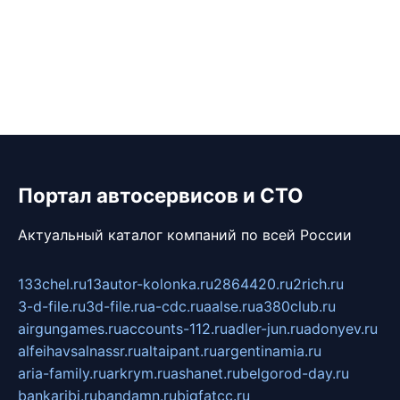
Портал автосервисов и СТО
Актуальный каталог компаний по всей России
133chel.ru
13autor-kolonka.ru
2864420.ru
2rich.ru
3-d-file.ru
3d-file.ru
a-cdc.ru
aalse.ru
a380club.ru
airgungames.ru
accounts-112.ru
adler-jun.ru
adonyev.ru
alfeihavsalnassr.ru
altaipant.ru
argentinamia.ru
aria-family.ru
arkrym.ru
ashanet.ru
belgorod-day.ru
bankaribi.ru
bandamn.ru
bigfatcc.ru