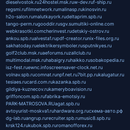
dieselvostok.ru
24hostel.msk.ru
w-dev.ru
f-ship.ru
regsmi.ru
filmnetwork.ru
malinasp.ru
kinosvin.ru
h2o-salon.ru
malutkayork.ru
deltaprim.spb.ru
tango-perm.ru
gooddir.ru
sgv.su
multiki-online.com
webkrasotki.com
cherinvest.ru
detskiy-ostrov.ru
ankou.spb.ru
alvesta1.ru
pdf-creator.ru
nix-files.org.ru
sakhatoday.ru
elektrikersymboler.ru
sputnikyes.ru
golf2club.msk.ru
aeforums.ru
zallclub.ru
multimodal.msk.ru
habaigry.ru
haikko.ru
sobakopedia.ru
isz-fest.ru
ewnc.info
screensaver-clock.net.ru
volnav.spb.ru
comnat.ru
npf.net.ru
7bit.pp.ru
kalugatur.ru
tesiaes.ru
card.com.ru
kazanka.spb.ru
gildiya-kuznecov.ru
kameryboavision.ru
griffoncom.spb.ru
fabrika-emotsiy.ru
PARK-MATROSOVA.RU
agat.spb.ru
avtoyurist-moskva1.ru
hardware.org.ru
схема-авто.рф
dg-lab.ru
angrup.ru
recruiter.spb.ru
music8.spb.ru
krsk124.ru
kubok.spb.ru
romanofforex.ru