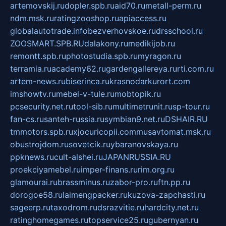
artemovskij.ru
dopler.spb.ru
aid70.ru
metall-perm.ru
ndm.msk.ru
ratingzooshop.ru
apiaccess.ru
globalautotrade.info
bezverhovskoe.ru
drsschool.ru
ZOOSMART.SPB.RU
dalakony.ru
medikijob.ru
remontt.spb.ru
photostudia.spb.ru
myragon.ru
terramia.ru
academy62.ru
gardengallereya.ru
rti.com.ru
artem-news.ru
biserinca.ru
krasnodarkurort.com
imshowtv.ru
mebel-v-tule.ru
mobtopik.ru
pcsecurity.net.ru
tool-sib.ru
multimetrunit.ru
sp-tour.ru
fan-cs.ru
santeh-russia.ru
symbian9.net.ru
DSHAIR.RU
tmmotors.spb.ru
xjocuricopii.com
musavtomat.msk.ru
obustrojdom.ru
sovetcik.ru
ybaranovskaya.ru
ppknews.ru
cult-alshei.ru
JAPANRUSSIA.RU
proekciyamebel.ru
imper-finans.ru
rim.org.ru
glamourai.ru
brassminus.ru
zabor-pro.ru
ftn.pp.ru
dorogoe58.ru
laimengpacker.ru
kuzova-zapchasti.ru
sageerp.ru
taxodrom.ru
dsrazvitie.ru
hardcity.net.ru
ratinghomegames.ru
topservice25.ru
gubernyan.ru