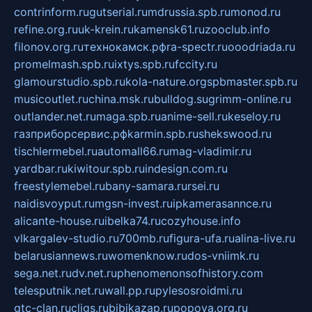
contrinform.ru
gutserial.ru
mdrussia.spb.ru
monod.ru
refine.org.ru
uk-krein.ru
kamensk61.ru
zooclub.info
filonov.org.ru
технокамск.рф
ra-spectr.ru
ooodriada.ru
promelmash.spb.ru
ixtys.spb.ru
fccity.ru
glamourstudio.spb.ru
kola-nature.org
spbmaster.spb.ru
musicoutlet.ru
china.msk.ru
bulldog.su
grimm-online.ru
outlander.net.ru
maga.spb.ru
anime-sell.ru
keseloy.ru
газприборсервис.рф
karmin.spb.ru
shekswood.ru
tischlermebel.ru
automall66.ru
mag-vladimir.ru
yardbar.ru
kiwitour.spb.ru
indesign.com.ru
freestylemebel.ru
bany-samara.ru
rsei.ru
naidisvoyput.ru
mgsn-invest.ru
ipkamerasannce.ru
alicante-house.ru
ibelka74.ru
cozyhouse.info
vlkargalev-studio.ru
700mb.ru
figura-ufa.ru
alina-live.ru
belarusiannews.ru
womenknow.ru
dos-vniimk.ru
sega.net.ru
dv.net.ru
phenomenonsofhistory.com
telesputnik.net.ru
wall.pp.ru
pylesosroidmi.ru
gtc-clan.ru
cligs.ru
bibikazap.ru
popova.org.ru