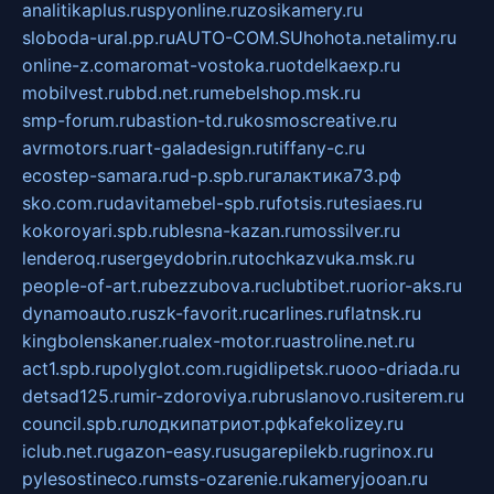
analitikaplus.ru
spyonline.ru
zosikamery.ru
sloboda-ural.pp.ru
AUTO-COM.SU
hohota.net
alimy.ru
online-z.com
aromat-vostoka.ru
otdelkaexp.ru
mobilvest.ru
bbd.net.ru
mebelshop.msk.ru
smp-forum.ru
bastion-td.ru
kosmoscreative.ru
avrmotors.ru
art-galadesign.ru
tiffany-c.ru
ecostep-samara.ru
d-p.spb.ru
галактика73.рф
sko.com.ru
davitamebel-spb.ru
fotsis.ru
tesiaes.ru
kokoroyari.spb.ru
blesna-kazan.ru
mossilver.ru
lenderoq.ru
sergeydobrin.ru
tochkazvuka.msk.ru
people-of-art.ru
bezzubova.ru
clubtibet.ru
orior-aks.ru
dynamoauto.ru
szk-favorit.ru
carlines.ru
flatnsk.ru
kingbolenskaner.ru
alex-motor.ru
astroline.net.ru
act1.spb.ru
polyglot.com.ru
gidlipetsk.ru
ooo-driada.ru
detsad125.ru
mir-zdoroviya.ru
bruslanovo.ru
siterem.ru
council.spb.ru
лодкипатриот.рф
kafekolizey.ru
iclub.net.ru
gazon-easy.ru
sugarepilekb.ru
grinox.ru
pylesostineco.ru
msts-ozarenie.ru
kameryjooan.ru