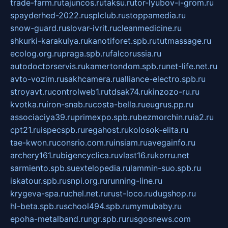
trade-farm.ru
tajuncos.ru
taksu.ru
tor-lyubov-i-grom.ru
spayderhed-2022.ru
splclub.ru
stoppamedia.ru
snow-guard.ru
slovar-ivrit.ru
cleanmedicine.ru
shkurki-karakulya.ru
kanotiforet.spb.ru
tutmassage.ru
ecolog.org.ru
praga.spb.ru
falcorussia.ru
autodoctorservis.ru
kamertondom.spb.ru
net-life.net.ru
avto-vozim.ru
sakhcamera.ru
alliance-electro.spb.ru
stroyavt.ru
controlweb1.ru
tdsak74.ru
kinzozo-ru.ru
kvotka.ru
iron-snab.ru
costa-bella.ru
eugrus.pp.ru
associaciya39.ru
primexpo.spb.ru
bezmorchin.ru
ia2.ru
cpt21.ru
ispecspb.ru
regahost.ru
kolosok-elita.ru
tae-kwon.ru
consrio.com.ru
insiam.ru
avegainfo.ru
archery161.ru
bigencyclica.ru
vlast16.ru
korru.net
sarmiento.spb.su
extelopedia.ru
lammin-suo.spb.ru
iskatour.spb.ru
snpi.org.ru
running-line.ru
krygeva-spa.ru
chel.net.ru
rust-loco.ru
dugshop.ru
hl-beta.spb.ru
school494.spb.ru
mymubaby.ru
epoha-metalband.ru
ngr.spb.ru
rusgosnews.com