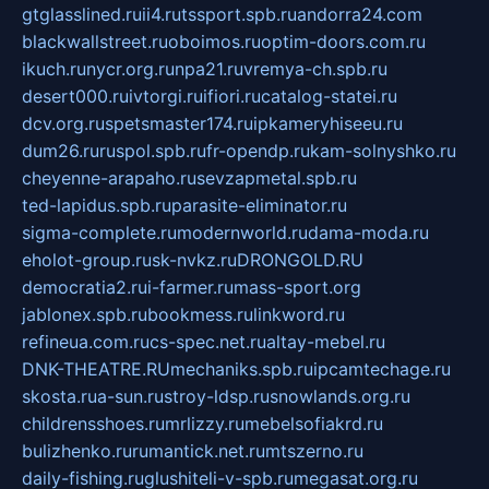
gtglasslined.ru
ii4.ru
tssport.spb.ru
andorra24.com
blackwallstreet.ru
oboimos.ru
optim-doors.com.ru
ikuch.ru
nycr.org.ru
npa21.ru
vremya-ch.spb.ru
desert000.ru
ivtorgi.ru
ifiori.ru
catalog-statei.ru
dcv.org.ru
spetsmaster174.ru
ipkameryhiseeu.ru
dum26.ru
ruspol.spb.ru
fr-opendp.ru
kam-solnyshko.ru
cheyenne-arapaho.ru
sevzapmetal.spb.ru
ted-lapidus.spb.ru
parasite-eliminator.ru
sigma-complete.ru
modernworld.ru
dama-moda.ru
eholot-group.ru
sk-nvkz.ru
DRONGOLD.RU
democratia2.ru
i-farmer.ru
mass-sport.org
jablonex.spb.ru
bookmess.ru
linkword.ru
refineua.com.ru
cs-spec.net.ru
altay-mebel.ru
DNK-THEATRE.RU
mechaniks.spb.ru
ipcamtechage.ru
skosta.ru
a-sun.ru
stroy-ldsp.ru
snowlands.org.ru
childrensshoes.ru
mrlizzy.ru
mebelsofiakrd.ru
bulizhenko.ru
rumantick.net.ru
mtszerno.ru
daily-fishing.ru
glushiteli-v-spb.ru
megasat.org.ru