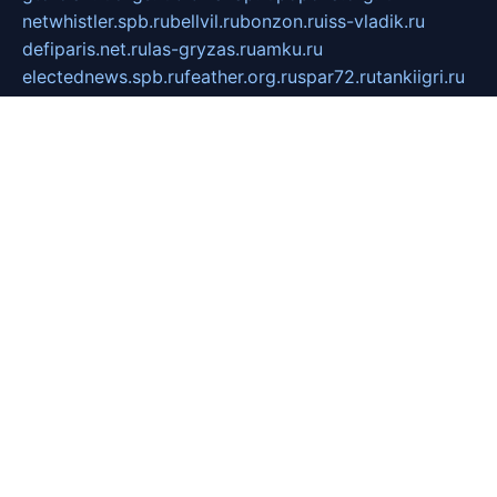
netwhistler.spb.ru
bellvil.ru
bonzon.ru
iss-vladik.ru
defiparis.net.ru
las-gryzas.ru
amku.ru
electednews.spb.ru
feather.org.ru
spar72.ru
tankiigri.ru
dominus.com.ru
ibtree.ru
sanykool.pp.ru
unixlib.org.ru
menatep.spb.ru
gartenterrassen.ru
printeka.ru
skvozilka.com.ru
parkovka-pub.ru
lovemobi.ru
art-ru.ru
emulatorz.com.ru
alucomp.com.ru
tatforum.com.ru
alternativa-profi.ru
dermakler.ru
artsurvey.ru
aredir.ru
khimspas.ru
centr-maxi.ru
2018r.ru
bort-stomer-defort.ru
professional2.ru
gibsons.ru
artselena.ru
art-pilot.ru
ingredient.spb.ru
npfpolimer.spb.ru
argentum.spb.ru
hom-edu.ru
af-num.ru
cashadvanceamericasev.org
trexp.spb.ru
apteka-gerzena.ru
vasilyevka.msk.ru
personalloanrgx.org
tishanskiysdk.ru
atma-volga.ru
yoga-media.ru
asmirnov.ru
betonvodincovo.ru
panonature.spb.ru
altai-team.ru
svobodatort.ru
taxi-rating.ru
icats24.ru
galeksy.ru
fixdream.ru