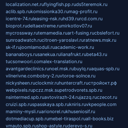
localization.net.ru
flyingfish.pp.ru
ds5teremok.ru
aclib.spb.ru
komissionka30.ru
mag-profit.ru
icentre-74.ru
leasing-nsk.ru
hd39.ru
rcd.com.ru
bioprot.ru
deltaextreme.ru
mirkotlov07.ru
mycrossway.ru
temamedia.ru
art-fusing.ru
cbslefort.ru
sunroadwatch.ru
citroen-yaroslavl.ru
ratnews.msk.ru
sk-if.ru
joomlamoduli.ru
academic-work.ru
bananaboys.ru
sanekua.ru
lianafrukt.ru
beta43.ru
tucsonwoori.com
alex-translation.ru
avantgardeclinics.ru
noel.msk.ru
buylq.ru
aquas-spb.ru
vilnerivne.com
bobry-2.ru
vtoroe-solnce.ru
nickysheen.ru
clockmir.ru
huntercraft.ru
стройокт.рф
webpixels.ru
pczz.msk.su
petrodvorets.spb.ru
nsintermed.spb.ru
avtovirazh-24.ru
jazzq.ru
czecot.ru
cruizi.spb.ru
spasskaya.spb.ru
kniris.ru
vkpeople.com
maminy-mysli.ru
arionorel.ru
khuseniosif.ru
dotmediacup.spb.ru
mebel-tiraspol.ru
all-books.biz
vmauto.spb.ru
shop-astyle.ru
derevo-s.ru