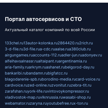
Портал автосервисов и СТО
Актуальный каталог компаний по всей России
133chel.ru
13autor-kolonka.ru
2864420.ru
2rich.ru
3-d-file.ru
3d-file.ru
a-cdc.ru
aalse.ru
a380club.ru
airgungames.ru
accounts-112.ru
adler-jun.ru
adonyev.ru
alfeihavsalnassr.ru
altaipant.ru
argentinamia.ru
aria-family.ru
arkrym.ru
ashanet.ru
belgorod-day.ru
bankaribi.ru
bandamn.ru
bigfatcc.ru
blagodarenie-spb.ru
borodino-media.ru
card-voice.ru
cardvoice.ru
zed-online.ru
zvonitut.ru
zebra-tlt.ru
zarafshan.ru
york-life.ru
vintovoykompressor.ru
vladivostok-map.ru
vlknrussia.ru
wasabi-shop.ru
webamator.ru
zaryna.ru
youtubefree.ru
x-ton.ru