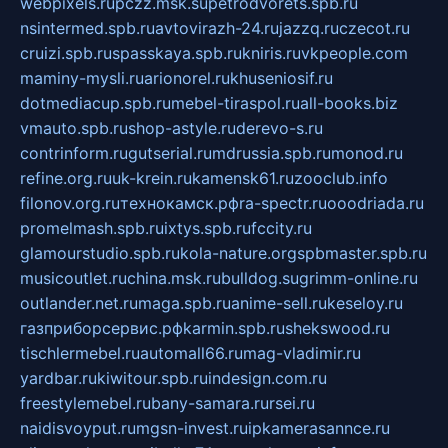
webpixels.ru
pczz.msk.su
petrodvorets.spb.ru
nsintermed.spb.ru
avtovirazh-24.ru
jazzq.ru
czecot.ru
cruizi.spb.ru
spasskaya.spb.ru
kniris.ru
vkpeople.com
maminy-mysli.ru
arionorel.ru
khuseniosif.ru
dotmediacup.spb.ru
mebel-tiraspol.ru
all-books.biz
vmauto.spb.ru
shop-astyle.ru
derevo-s.ru
contrinform.ru
gutserial.ru
mdrussia.spb.ru
monod.ru
refine.org.ru
uk-krein.ru
kamensk61.ru
zooclub.info
filonov.org.ru
технокамск.рф
ra-spectr.ru
ooodriada.ru
promelmash.spb.ru
ixtys.spb.ru
fccity.ru
glamourstudio.spb.ru
kola-nature.org
spbmaster.spb.ru
musicoutlet.ru
china.msk.ru
bulldog.su
grimm-online.ru
outlander.net.ru
maga.spb.ru
anime-sell.ru
keseloy.ru
газприборсервис.рф
karmin.spb.ru
shekswood.ru
tischlermebel.ru
automall66.ru
mag-vladimir.ru
yardbar.ru
kiwitour.spb.ru
indesign.com.ru
freestylemebel.ru
bany-samara.ru
rsei.ru
naidisvoyput.ru
mgsn-invest.ru
ipkamerasannce.ru