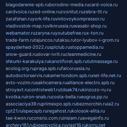
blagodarenie-spb.ru
borodino-media.ru
card-voice.ru
cardvoice.ru
zed-online.ru
zvonitut.ru
zebra-tlt.ru
zarafshan.ru
york-life.ru
vintovoykompressor.ru
vladivostok-map.ru
vlknrussia.ru
wasabi-shop.ru
webamator.ru
zaryna.ru
youtubefree.ru
x-ton.ru
trade-farm.ru
tajuncos.ru
taksu.ru
tor-lyubov-i-grom.ru
spayderhed-2022.ru
splclub.ru
stoppamedia.ru
snow-guard.ru
slovar-ivrit.ru
cleanmedicine.ru
shkurki-karakulya.ru
kanotiforet.spb.ru
tutmassage.ru
ecolog.org.ru
praga.spb.ru
falcorussia.ru
autodoctorservis.ru
kamertondom.spb.ru
net-life.net.ru
avto-vozim.ru
sakhcamera.ru
alliance-electro.spb.ru
stroyavt.ru
controlweb1.ru
tdsak74.ru
kinzozo-ru.ru
kvotka.ru
iron-snab.ru
costa-bella.ru
eugrus.pp.ru
associaciya39.ru
primexpo.spb.ru
bezmorchin.ru
ia2.ru
cpt21.ru
ispecspb.ru
regahost.ru
kolosok-elita.ru
tae-kwon.ru
consrio.com.ru
insiam.ru
avegainfo.ru
archery161.ru
bigencyclica.ru
vlast16.ru
korru.net