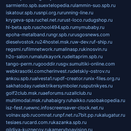
sarmiento.spb.su
extelopedia.ru
lammin-suo.spb.ru
iskatour.spb.ru
snpi.org.ru
running-line.ru
krygeva-spa.ru
chel.net.ru
rust-loco.ru
dugshop.ru
hl-beta.spb.ru
school494.spb.ru
mymubaby.ru
epoha-metalband.ru
ngr.spb.ru
rusgosnews.com
dieselvostok.ru
24hostel.msk.ru
w-dev.ru
f-ship.ru
regsmi.ru
filmnetwork.ru
malinasp.ru
kinosvin.ru
h2o-salon.ru
malutkayork.ru
deltaprim.spb.ru
tango-perm.ru
gooddir.ru
sgv.su
multiki-online.com
webkrasotki.com
cherinvest.ru
detskiy-ostrov.ru
ankou.spb.ru
alvesta1.ru
pdf-creator.ru
nix-files.org.ru
sakhatoday.ru
elektrikersymboler.ru
sputnikyes.ru
golf2club.msk.ru
aeforums.ru
zallclub.ru
multimodal.msk.ru
habaigry.ru
haikko.ru
sobakopedia.ru
isz-fest.ru
ewnc.info
screensaver-clock.net.ru
volnav.spb.ru
comnat.ru
npf.net.ru
7bit.pp.ru
kalugatur.ru
tesiaes.ru
card.com.ru
kazanka.spb.ru
gildiya-kuznecov.ru
kameryboavision.ru