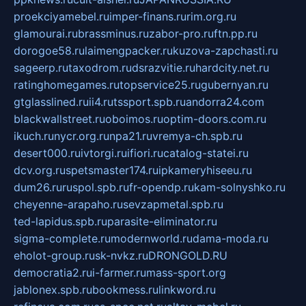
proekciyamebel.ru
imper-finans.ru
rim.org.ru
glamourai.ru
brassminus.ru
zabor-pro.ru
ftn.pp.ru
dorogoe58.ru
laimengpacker.ru
kuzova-zapchasti.ru
sageerp.ru
taxodrom.ru
dsrazvitie.ru
hardcity.net.ru
ratinghomegames.ru
topservice25.ru
gubernyan.ru
gtglasslined.ru
ii4.ru
tssport.spb.ru
andorra24.com
blackwallstreet.ru
oboimos.ru
optim-doors.com.ru
ikuch.ru
nycr.org.ru
npa21.ru
vremya-ch.spb.ru
desert000.ru
ivtorgi.ru
ifiori.ru
catalog-statei.ru
dcv.org.ru
spetsmaster174.ru
ipkameryhiseeu.ru
dum26.ru
ruspol.spb.ru
fr-opendp.ru
kam-solnyshko.ru
cheyenne-arapaho.ru
sevzapmetal.spb.ru
ted-lapidus.spb.ru
parasite-eliminator.ru
sigma-complete.ru
modernworld.ru
dama-moda.ru
eholot-group.ru
sk-nvkz.ru
DRONGOLD.RU
democratia2.ru
i-farmer.ru
mass-sport.org
jablonex.spb.ru
bookmess.ru
linkword.ru