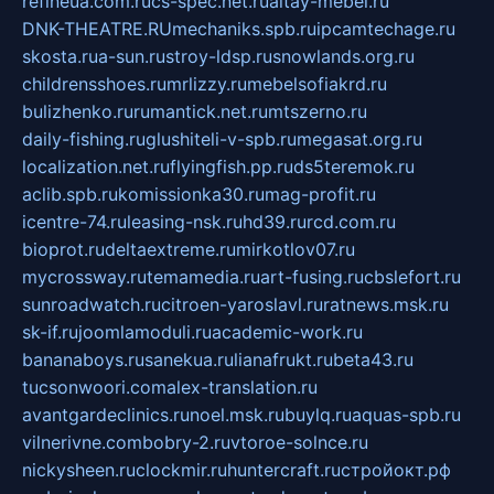
refineua.com.ru
cs-spec.net.ru
altay-mebel.ru
DNK-THEATRE.RU
mechaniks.spb.ru
ipcamtechage.ru
skosta.ru
a-sun.ru
stroy-ldsp.ru
snowlands.org.ru
childrensshoes.ru
mrlizzy.ru
mebelsofiakrd.ru
bulizhenko.ru
rumantick.net.ru
mtszerno.ru
daily-fishing.ru
glushiteli-v-spb.ru
megasat.org.ru
localization.net.ru
flyingfish.pp.ru
ds5teremok.ru
aclib.spb.ru
komissionka30.ru
mag-profit.ru
icentre-74.ru
leasing-nsk.ru
hd39.ru
rcd.com.ru
bioprot.ru
deltaextreme.ru
mirkotlov07.ru
mycrossway.ru
temamedia.ru
art-fusing.ru
cbslefort.ru
sunroadwatch.ru
citroen-yaroslavl.ru
ratnews.msk.ru
sk-if.ru
joomlamoduli.ru
academic-work.ru
bananaboys.ru
sanekua.ru
lianafrukt.ru
beta43.ru
tucsonwoori.com
alex-translation.ru
avantgardeclinics.ru
noel.msk.ru
buylq.ru
aquas-spb.ru
vilnerivne.com
bobry-2.ru
vtoroe-solnce.ru
nickysheen.ru
clockmir.ru
huntercraft.ru
стройокт.рф