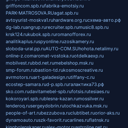
griffoncom.spb.ru
fabrika-emotsiy.ru
PARK-MATROSOVA.RU
agat.spb.ru
avtoyurist-moskva1.ru
hardware.org.ru
схема-авто.рф
dg-lab.ru
angrup.ru
recruiter.spb.ru
music8.spb.ru
krsk124.ru
kubok.spb.ru
romanofforex.ru
analitikaplus.ru
spyonline.ru
zosikamery.ru
sloboda-ural.pp.ru
AUTO-COM.SU
hohota.net
alimy.ru
online-z.com
aromat-vostoka.ru
otdelkaexp.ru
mobilvest.ru
bbd.net.ru
mebelshop.msk.ru
smp-forum.ru
bastion-td.ru
kosmoscreative.ru
avrmotors.ru
art-galadesign.ru
tiffany-c.ru
ecostep-samara.ru
d-p.spb.ru
галактика73.рф
sko.com.ru
davitamebel-spb.ru
fotsis.ru
tesiaes.ru
kokoroyari.spb.ru
blesna-kazan.ru
mossilver.ru
lenderoq.ru
sergeydobrin.ru
tochkazvuka.msk.ru
people-of-art.ru
bezzubova.ru
clubtibet.ru
orior-aks.ru
dynamoauto.ru
szk-favorit.ru
carlines.ru
flatnsk.ru
kingbolenskaner.ru
alex-motor.ru
astroline.net.ru