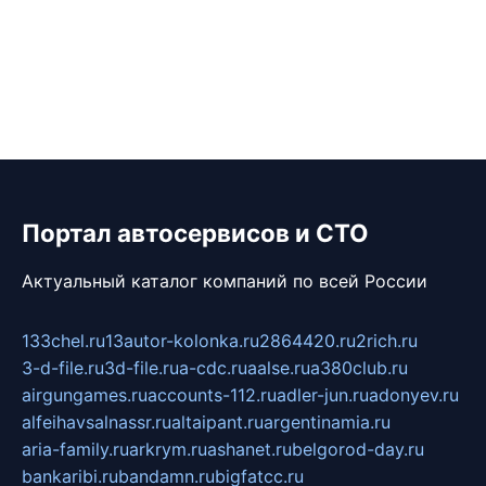
Портал автосервисов и СТО
Актуальный каталог компаний по всей России
133chel.ru
13autor-kolonka.ru
2864420.ru
2rich.ru
3-d-file.ru
3d-file.ru
a-cdc.ru
aalse.ru
a380club.ru
airgungames.ru
accounts-112.ru
adler-jun.ru
adonyev.ru
alfeihavsalnassr.ru
altaipant.ru
argentinamia.ru
aria-family.ru
arkrym.ru
ashanet.ru
belgorod-day.ru
bankaribi.ru
bandamn.ru
bigfatcc.ru