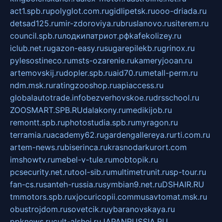
act1.spb.ru
polyglot.com.ru
gidlipetsk.ru
ooo-driada.ru
detsad125.ru
mir-zdoroviya.ru
bruslanovo.ru
siterem.ru
council.spb.ru
лодкипатриот.рф
kafekolizey.ru
iclub.net.ru
gazon-easy.ru
sugarepilekb.ru
grinox.ru
pylesostineco.ru
msts-ozarenie.ru
kameryjooan.ru
artemovskij.ru
dopler.spb.ru
aid70.ru
metall-perm.ru
ndm.msk.ru
ratingzooshop.ru
apiaccess.ru
globalautotrade.info
bezverhovskoe.ru
drsschool.ru
ZOOSMART.SPB.RU
dalakony.ru
medikijob.ru
remontt.spb.ru
photostudia.spb.ru
myragon.ru
terramia.ru
academy62.ru
gardengallereya.ru
rti.com.ru
artem-news.ru
biserinca.ru
krasnodarkurort.com
imshowtv.ru
mebel-v-tule.ru
mobtopik.ru
pcsecurity.net.ru
tool-sib.ru
multimetrunit.ru
sp-tour.ru
fan-cs.ru
santeh-russia.ru
symbian9.net.ru
DSHAIR.RU
tmmotors.spb.ru
xjocuricopii.com
musavtomat.msk.ru
obustrojdom.ru
sovetcik.ru
ybaranovskaya.ru
ppknews.ru
cult-alshei.ru
JAPANRUSSIA.RU