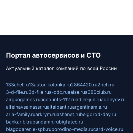
Портал автосервисов и СТО
Актуальный каталог компаний по всей России
133chel.ru
13autor-kolonka.ru
2864420.ru
2rich.ru
3-d-file.ru
3d-file.ru
a-cdc.ru
aalse.ru
a380club.ru
airgungames.ru
accounts-112.ru
adler-jun.ru
adonyev.ru
alfeihavsalnassr.ru
altaipant.ru
argentinamia.ru
aria-family.ru
arkrym.ru
ashanet.ru
belgorod-day.ru
bankaribi.ru
bandamn.ru
bigfatcc.ru
blagodarenie-spb.ru
borodino-media.ru
card-voice.ru