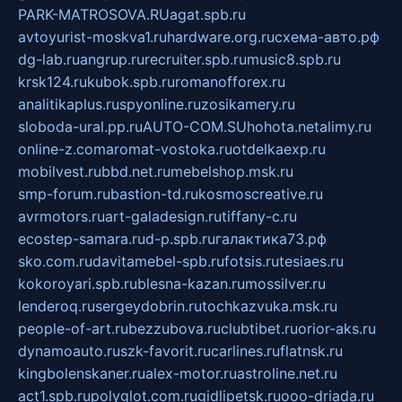
PARK-MATROSOVA.RU
agat.spb.ru
avtoyurist-moskva1.ru
hardware.org.ru
схема-авто.рф
dg-lab.ru
angrup.ru
recruiter.spb.ru
music8.spb.ru
krsk124.ru
kubok.spb.ru
romanofforex.ru
analitikaplus.ru
spyonline.ru
zosikamery.ru
sloboda-ural.pp.ru
AUTO-COM.SU
hohota.net
alimy.ru
online-z.com
aromat-vostoka.ru
otdelkaexp.ru
mobilvest.ru
bbd.net.ru
mebelshop.msk.ru
smp-forum.ru
bastion-td.ru
kosmoscreative.ru
avrmotors.ru
art-galadesign.ru
tiffany-c.ru
ecostep-samara.ru
d-p.spb.ru
галактика73.рф
sko.com.ru
davitamebel-spb.ru
fotsis.ru
tesiaes.ru
kokoroyari.spb.ru
blesna-kazan.ru
mossilver.ru
lenderoq.ru
sergeydobrin.ru
tochkazvuka.msk.ru
people-of-art.ru
bezzubova.ru
clubtibet.ru
orior-aks.ru
dynamoauto.ru
szk-favorit.ru
carlines.ru
flatnsk.ru
kingbolenskaner.ru
alex-motor.ru
astroline.net.ru
act1.spb.ru
polyglot.com.ru
gidlipetsk.ru
ooo-driada.ru