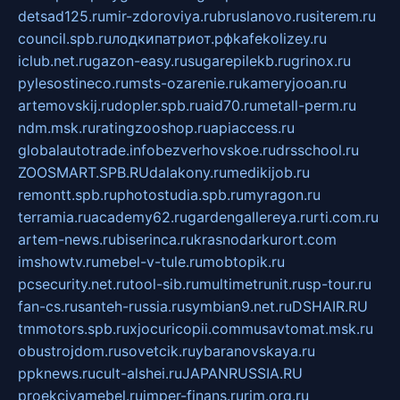
detsad125.ru
mir-zdoroviya.ru
bruslanovo.ru
siterem.ru
council.spb.ru
лодкипатриот.рф
kafekolizey.ru
iclub.net.ru
gazon-easy.ru
sugarepilekb.ru
grinox.ru
pylesostineco.ru
msts-ozarenie.ru
kameryjooan.ru
artemovskij.ru
dopler.spb.ru
aid70.ru
metall-perm.ru
ndm.msk.ru
ratingzooshop.ru
apiaccess.ru
globalautotrade.info
bezverhovskoe.ru
drsschool.ru
ZOOSMART.SPB.RU
dalakony.ru
medikijob.ru
remontt.spb.ru
photostudia.spb.ru
myragon.ru
terramia.ru
academy62.ru
gardengallereya.ru
rti.com.ru
artem-news.ru
biserinca.ru
krasnodarkurort.com
imshowtv.ru
mebel-v-tule.ru
mobtopik.ru
pcsecurity.net.ru
tool-sib.ru
multimetrunit.ru
sp-tour.ru
fan-cs.ru
santeh-russia.ru
symbian9.net.ru
DSHAIR.RU
tmmotors.spb.ru
xjocuricopii.com
musavtomat.msk.ru
obustrojdom.ru
sovetcik.ru
ybaranovskaya.ru
ppknews.ru
cult-alshei.ru
JAPANRUSSIA.RU
proekciyamebel.ru
imper-finans.ru
rim.org.ru