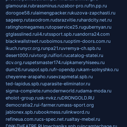
glamourai.ru
brassminus.ru
zabor-pro.ru
ftn.pp.ru
dorogoe58.ru
laimengpacker.ru
kuzova-zapchasti.ru
sageerp.ru
taxodrom.ru
dsrazvitie.ru
hardcity.net.ru
ratinghomegames.ru
topservice25.ru
gubernyan.ru
gtglasslined.ru
ii4.ru
tssport.spb.ru
andorra24.com
blackwallstreet.ru
oboimos.ru
optim-doors.com.ru
ikuch.ru
nycr.org.ru
npa21.ru
vremya-ch.spb.ru
desert000.ru
ivtorgi.ru
ifiori.ru
catalog-statei.ru
dcv.org.ru
spetsmaster174.ru
ipkameryhiseeu.ru
dum26.ru
ruspol.spb.ru
fr-opendp.ru
kam-solnyshko.ru
cheyenne-arapaho.ru
sevzapmetal.spb.ru
ted-lapidus.spb.ru
parasite-eliminator.ru
sigma-complete.ru
modernworld.ru
dama-moda.ru
eholot-group.ru
sk-nvkz.ru
DRONGOLD.RU
democratia2.ru
i-farmer.ru
mass-sport.org
jablonex.spb.ru
bookmess.ru
linkword.ru
refineua.com.ru
cs-spec.net.ru
altay-mebel.ru
DNK-THEATRE.RU
mechaniks.spb.ru
ipcamtechage.ru