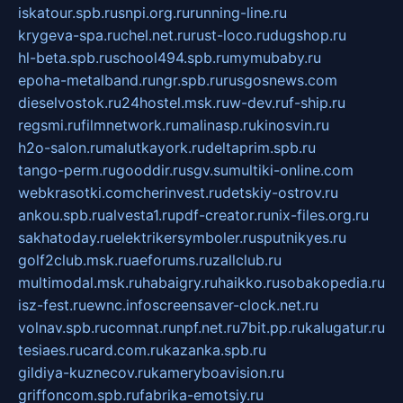
iskatour.spb.ru
snpi.org.ru
running-line.ru
krygeva-spa.ru
chel.net.ru
rust-loco.ru
dugshop.ru
hl-beta.spb.ru
school494.spb.ru
mymubaby.ru
epoha-metalband.ru
ngr.spb.ru
rusgosnews.com
dieselvostok.ru
24hostel.msk.ru
w-dev.ru
f-ship.ru
regsmi.ru
filmnetwork.ru
malinasp.ru
kinosvin.ru
h2o-salon.ru
malutkayork.ru
deltaprim.spb.ru
tango-perm.ru
gooddir.ru
sgv.su
multiki-online.com
webkrasotki.com
cherinvest.ru
detskiy-ostrov.ru
ankou.spb.ru
alvesta1.ru
pdf-creator.ru
nix-files.org.ru
sakhatoday.ru
elektrikersymboler.ru
sputnikyes.ru
golf2club.msk.ru
aeforums.ru
zallclub.ru
multimodal.msk.ru
habaigry.ru
haikko.ru
sobakopedia.ru
isz-fest.ru
ewnc.info
screensaver-clock.net.ru
volnav.spb.ru
comnat.ru
npf.net.ru
7bit.pp.ru
kalugatur.ru
tesiaes.ru
card.com.ru
kazanka.spb.ru
gildiya-kuznecov.ru
kameryboavision.ru
griffoncom.spb.ru
fabrika-emotsiy.ru