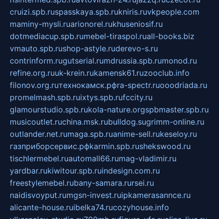
cruizi.spb.ru
spasskaya.spb.ru
kniris.ru
vkpeople.com
maminy-mysli.ru
arionorel.ru
khuseniosif.ru
dotmediacup.spb.ru
mebel-tiraspol.ru
all-books.biz
vmauto.spb.ru
shop-astyle.ru
derevo-s.ru
contrinform.ru
gutserial.ru
mdrussia.spb.ru
monod.ru
refine.org.ru
uk-krein.ru
kamensk61.ru
zooclub.info
filonov.org.ru
технокамск.рф
ra-spectr.ru
ooodriada.ru
promelmash.spb.ru
ixtys.spb.ru
fccity.ru
glamourstudio.spb.ru
kola-nature.org
spbmaster.spb.ru
musicoutlet.ru
china.msk.ru
bulldog.su
grimm-online.ru
outlander.net.ru
maga.spb.ru
anime-sell.ru
keseloy.ru
газприборсервис.рф
karmin.spb.ru
shekswood.ru
tischlermebel.ru
automall66.ru
mag-vladimir.ru
yardbar.ru
kiwitour.spb.ru
indesign.com.ru
freestylemebel.ru
bany-samara.ru
rsei.ru
naidisvoyput.ru
mgsn-invest.ru
ipkamerasannce.ru
alicante-house.ru
ibelka74.ru
cozyhouse.info