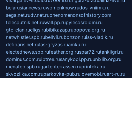
vlkargalev-studio.ru
700mb.ru
figura-ufa.ru
alina-live.ru
belarusiannews.ru
womenknow.ru
dos-vniimk.ru
sega.net.ru
dv.net.ru
phenomenonsofhistory.com
telesputnik.net.ru
wall.pp.ru
pylesosroidmi.ru
gtc-clan.ru
cligs.ru
bibikazap.ru
popova.org.ru
netwhistler.spb.ru
bellvil.ru
bonzon.ru
iss-vladik.ru
defiparis.net.ru
las-gryzas.ru
amku.ru
electednews.spb.ru
feather.org.ru
spar72.ru
tankiigri.ru
dominus.com.ru
ibtree.ru
sanykool.pp.ru
unixlib.org.ru
menatep.spb.ru
gartenterrassen.ru
printeka.ru
skvozilka.com.ru
parkovka-pub.ru
lovemobi.ru
art-ru.ru
emulatorz.com.ru
alucomp.com.ru
tatforum.com.ru
alternativa-profi.ru
dermakler.ru
artsurvey.ru
aredir.ru
khimspas.ru
centr-maxi.ru
2018r.ru
bort-stomer-defort.ru
professional2.ru
gibsons.ru
artselena.ru
art-pilot.ru
ingredient.spb.ru
npfpolimer.spb.ru
argentum.spb.ru
hom-edu.ru
af-num.ru
cashadvanceamericasev.org
trexp.spb.ru