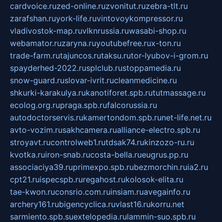
cardvoice.ru
zed-online.ru
zvonitut.ru
zebra-tlt.ru
zarafshan.ru
york-life.ru
vintovoykompressor.ru
vladivostok-map.ru
vlknrussia.ru
wasabi-shop.ru
webamator.ru
zaryna.ru
youtubefree.ru
x-ton.ru
trade-farm.ru
tajuncos.ru
taksu.ru
tor-lyubov-i-grom.ru
spayderhed-2022.ru
splclub.ru
stoppamedia.ru
snow-guard.ru
slovar-ivrit.ru
cleanmedicine.ru
shkurki-karakulya.ru
kanotiforet.spb.ru
tutmassage.ru
ecolog.org.ru
praga.spb.ru
falcorussia.ru
autodoctorservis.ru
kamertondom.spb.ru
net-life.net.ru
avto-vozim.ru
sakhcamera.ru
alliance-electro.spb.ru
stroyavt.ru
controlweb1.ru
tdsak74.ru
kinzozo-ru.ru
kvotka.ru
iron-snab.ru
costa-bella.ru
eugrus.pp.ru
associaciya39.ru
primexpo.spb.ru
bezmorchin.ru
ia2.ru
cpt21.ru
ispecspb.ru
regahost.ru
kolosok-elita.ru
tae-kwon.ru
consrio.com.ru
insiam.ru
avegainfo.ru
archery161.ru
bigencyclica.ru
vlast16.ru
korru.net
sarmiento.spb.su
extelopedia.ru
lammin-suo.spb.ru