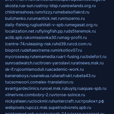
skosta.ru
a-sun.ru
stroy-ldsp.ru
snowlands.org.ru
childrensshoes.ru
mrlizzy.ru
mebelsofiakrd.ru
bulizhenko.ru
rumantick.net.ru
mtszerno.ru
daily-fishing.ru
glushiteli-v-spb.ru
megasat.org.ru
localization.net.ru
flyingfish.pp.ru
ds5teremok.ru
aclib.spb.ru
komissionka30.ru
mag-profit.ru
icentre-74.ru
leasing-nsk.ru
hd39.ru
rcd.com.ru
bioprot.ru
deltaextreme.ru
mirkotlov07.ru
mycrossway.ru
temamedia.ru
art-fusing.ru
cbslefort.ru
sunroadwatch.ru
citroen-yaroslavl.ru
ratnews.msk.ru
sk-if.ru
joomlamoduli.ru
academic-work.ru
bananaboys.ru
sanekua.ru
lianafrukt.ru
beta43.ru
tucsonwoori.com
alex-translation.ru
avantgardeclinics.ru
noel.msk.ru
buylq.ru
aquas-spb.ru
vilnerivne.com
bobry-2.ru
vtoroe-solnce.ru
nickysheen.ru
clockmir.ru
huntercraft.ru
стройокт.рф
webpixels.ru
pczz.msk.su
petrodvorets.spb.ru
nsintermed.spb.ru
avtovirazh-24.ru
jazzq.ru
czecot.ru