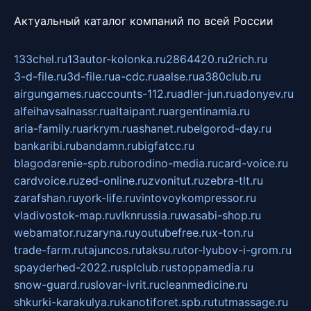
Актуальный каталог компаний по всей России
133chel.ru
13autor-kolonka.ru
2864420.ru
2rich.ru
3-d-file.ru
3d-file.ru
a-cdc.ru
aalse.ru
a380club.ru
airgungames.ru
accounts-112.ru
adler-jun.ru
adonyev.ru
alfeihavsalnassr.ru
altaipant.ru
argentinamia.ru
aria-family.ru
arkrym.ru
ashanet.ru
belgorod-day.ru
bankaribi.ru
bandamn.ru
bigfatcc.ru
blagodarenie-spb.ru
borodino-media.ru
card-voice.ru
cardvoice.ru
zed-online.ru
zvonitut.ru
zebra-tlt.ru
zarafshan.ru
york-life.ru
vintovoykompressor.ru
vladivostok-map.ru
vlknrussia.ru
wasabi-shop.ru
webamator.ru
zaryna.ru
youtubefree.ru
x-ton.ru
trade-farm.ru
tajuncos.ru
taksu.ru
tor-lyubov-i-grom.ru
spayderhed-2022.ru
splclub.ru
stoppamedia.ru
snow-guard.ru
slovar-ivrit.ru
cleanmedicine.ru
shkurki-karakulya.ru
kanotiforet.spb.ru
tutmassage.ru