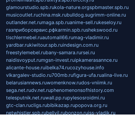
glamourstudio.spb.ru
kola-nature.org
spbmaster.spb.ru
musicoutlet.ru
china.msk.ru
bulldog.su
grimm-online.ru
outlander.net.ru
maga.spb.ru
anime-sell.ru
keseloy.ru
газприборсервис.рф
karmin.spb.ru
shekswood.ru
tischlermebel.ru
automall66.ru
mag-vladimir.ru
yardbar.ru
kiwitour.spb.ru
indesign.com.ru
freestylemebel.ru
bany-samara.ru
rsei.ru
naidisvoyput.ru
mgsn-invest.ru
ipkamerasannce.ru
alicante-house.ru
ibelka74.ru
cozyhouse.info
vlkargalev-studio.ru
700mb.ru
figura-ufa.ru
alina-live.ru
belarusiannews.ru
womenknow.ru
dos-vniimk.ru
sega.net.ru
dv.net.ru
phenomenonsofhistory.com
telesputnik.net.ru
wall.pp.ru
pylesosroidmi.ru
gtc-clan.ru
cligs.ru
bibikazap.ru
popova.org.ru
netwhistler.spb.ru
bellvil.ru
bonzon.ru
iss-vladik.ru
defiparis.net.ru
las-gryzas.ru
amku.ru
electednews.spb.ru
feather.org.ru
spar72.ru
tankiigri.ru