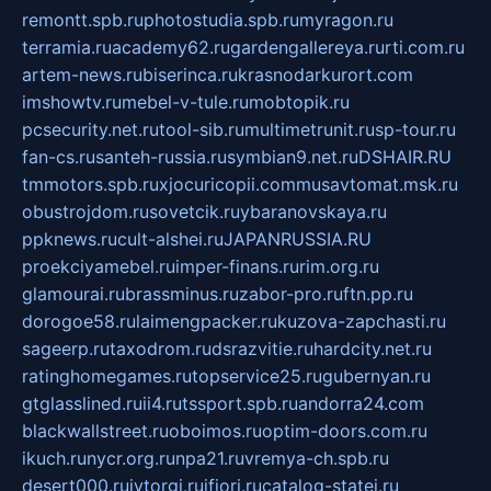
remontt.spb.ru
photostudia.spb.ru
myragon.ru
terramia.ru
academy62.ru
gardengallereya.ru
rti.com.ru
artem-news.ru
biserinca.ru
krasnodarkurort.com
imshowtv.ru
mebel-v-tule.ru
mobtopik.ru
pcsecurity.net.ru
tool-sib.ru
multimetrunit.ru
sp-tour.ru
fan-cs.ru
santeh-russia.ru
symbian9.net.ru
DSHAIR.RU
tmmotors.spb.ru
xjocuricopii.com
musavtomat.msk.ru
obustrojdom.ru
sovetcik.ru
ybaranovskaya.ru
ppknews.ru
cult-alshei.ru
JAPANRUSSIA.RU
proekciyamebel.ru
imper-finans.ru
rim.org.ru
glamourai.ru
brassminus.ru
zabor-pro.ru
ftn.pp.ru
dorogoe58.ru
laimengpacker.ru
kuzova-zapchasti.ru
sageerp.ru
taxodrom.ru
dsrazvitie.ru
hardcity.net.ru
ratinghomegames.ru
topservice25.ru
gubernyan.ru
gtglasslined.ru
ii4.ru
tssport.spb.ru
andorra24.com
blackwallstreet.ru
oboimos.ru
optim-doors.com.ru
ikuch.ru
nycr.org.ru
npa21.ru
vremya-ch.spb.ru
desert000.ru
ivtorgi.ru
ifiori.ru
catalog-statei.ru