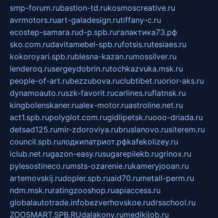
smp-forum.ru
bastion-td.ru
kosmoscreative.ru
avrmotors.ru
art-galadesign.ru
tiffany-c.ru
ecostep-samara.ru
d-p.spb.ru
галактика73.рф
sko.com.ru
davitamebel-spb.ru
fotsis.ru
tesiaes.ru
kokoroyari.spb.ru
blesna-kazan.ru
mossilver.ru
lenderoq.ru
sergeydobrin.ru
tochkazvuka.msk.ru
people-of-art.ru
bezzubova.ru
clubtibet.ru
orior-aks.ru
dynamoauto.ru
szk-favorit.ru
carlines.ru
flatnsk.ru
kingbolenskaner.ru
alex-motor.ru
astroline.net.ru
act1.spb.ru
polyglot.com.ru
gidlipetsk.ru
ooo-driada.ru
detsad125.ru
mir-zdoroviya.ru
bruslanovo.ru
siterem.ru
council.spb.ru
лодкипатриот.рф
kafekolizey.ru
iclub.net.ru
gazon-easy.ru
sugarepilekb.ru
grinox.ru
pylesostineco.ru
msts-ozarenie.ru
kameryjooan.ru
artemovskij.ru
dopler.spb.ru
aid70.ru
metall-perm.ru
ndm.msk.ru
ratingzooshop.ru
apiaccess.ru
globalautotrade.info
bezverhovskoe.ru
drsschool.ru
ZOOSMART.SPB.RU
dalakony.ru
medikijob.ru