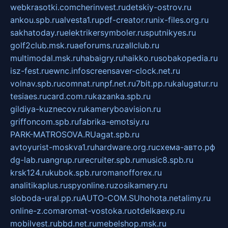
webkrasotki.com
cherinvest.ru
detskiy-ostrov.ru
ankou.spb.ru
alvesta1.ru
pdf-creator.ru
nix-files.org.ru
sakhatoday.ru
elektrikersymboler.ru
sputnikyes.ru
golf2club.msk.ru
aeforums.ru
zallclub.ru
multimodal.msk.ru
habaigry.ru
haikko.ru
sobakopedia.ru
isz-fest.ru
ewnc.info
screensaver-clock.net.ru
volnav.spb.ru
comnat.ru
npf.net.ru
7bit.pp.ru
kalugatur.ru
tesiaes.ru
card.com.ru
kazanka.spb.ru
gildiya-kuznecov.ru
kameryboavision.ru
griffoncom.spb.ru
fabrika-emotsiy.ru
PARK-MATROSOVA.RU
agat.spb.ru
avtoyurist-moskva1.ru
hardware.org.ru
схема-авто.рф
dg-lab.ru
angrup.ru
recruiter.spb.ru
music8.spb.ru
krsk124.ru
kubok.spb.ru
romanofforex.ru
analitikaplus.ru
spyonline.ru
zosikamery.ru
sloboda-ural.pp.ru
AUTO-COM.SU
hohota.net
alimy.ru
online-z.com
aromat-vostoka.ru
otdelkaexp.ru
mobilvest.ru
bbd.net.ru
mebelshop.msk.ru