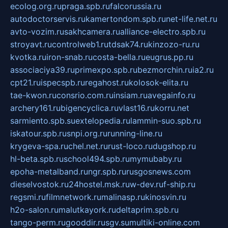
ecolog.org.ru
praga.spb.ru
falcorussia.ru
autodoctorservis.ru
kamertondom.spb.ru
net-life.net.ru
avto-vozim.ru
sakhcamera.ru
alliance-electro.spb.ru
stroyavt.ru
controlweb1.ru
tdsak74.ru
kinzozo-ru.ru
kvotka.ru
iron-snab.ru
costa-bella.ru
eugrus.pp.ru
associaciya39.ru
primexpo.spb.ru
bezmorchin.ru
ia2.ru
cpt21.ru
ispecspb.ru
regahost.ru
kolosok-elita.ru
tae-kwon.ru
consrio.com.ru
insiam.ru
avegainfo.ru
archery161.ru
bigencyclica.ru
vlast16.ru
korru.net
sarmiento.spb.su
extelopedia.ru
lammin-suo.spb.ru
iskatour.spb.ru
snpi.org.ru
running-line.ru
krygeva-spa.ru
chel.net.ru
rust-loco.ru
dugshop.ru
hl-beta.spb.ru
school494.spb.ru
mymubaby.ru
epoha-metalband.ru
ngr.spb.ru
rusgosnews.com
dieselvostok.ru
24hostel.msk.ru
w-dev.ru
f-ship.ru
regsmi.ru
filmnetwork.ru
malinasp.ru
kinosvin.ru
h2o-salon.ru
malutkayork.ru
deltaprim.spb.ru
tango-perm.ru
gooddir.ru
sgv.su
multiki-online.com