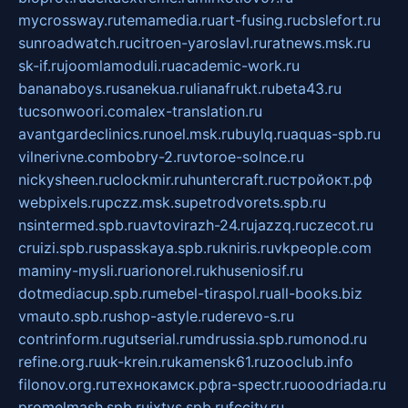
mycrossway.ru
temamedia.ru
art-fusing.ru
cbslefort.ru
sunroadwatch.ru
citroen-yaroslavl.ru
ratnews.msk.ru
sk-if.ru
joomlamoduli.ru
academic-work.ru
bananaboys.ru
sanekua.ru
lianafrukt.ru
beta43.ru
tucsonwoori.com
alex-translation.ru
avantgardeclinics.ru
noel.msk.ru
buylq.ru
aquas-spb.ru
vilnerivne.com
bobry-2.ru
vtoroe-solnce.ru
nickysheen.ru
clockmir.ru
huntercraft.ru
стройокт.рф
webpixels.ru
pczz.msk.su
petrodvorets.spb.ru
nsintermed.spb.ru
avtovirazh-24.ru
jazzq.ru
czecot.ru
cruizi.spb.ru
spasskaya.spb.ru
kniris.ru
vkpeople.com
maminy-mysli.ru
arionorel.ru
khuseniosif.ru
dotmediacup.spb.ru
mebel-tiraspol.ru
all-books.biz
vmauto.spb.ru
shop-astyle.ru
derevo-s.ru
contrinform.ru
gutserial.ru
mdrussia.spb.ru
monod.ru
refine.org.ru
uk-krein.ru
kamensk61.ru
zooclub.info
filonov.org.ru
технокамск.рф
ra-spectr.ru
ooodriada.ru
promelmash.spb.ru
ixtys.spb.ru
fccity.ru