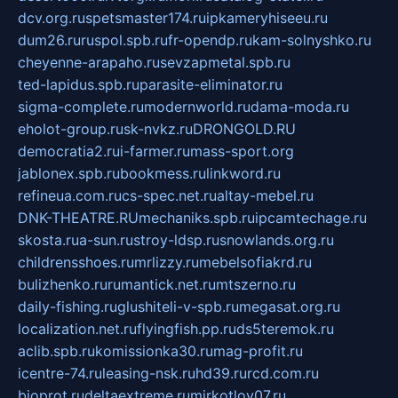
dcv.org.ru
spetsmaster174.ru
ipkameryhiseeu.ru
dum26.ru
ruspol.spb.ru
fr-opendp.ru
kam-solnyshko.ru
cheyenne-arapaho.ru
sevzapmetal.spb.ru
ted-lapidus.spb.ru
parasite-eliminator.ru
sigma-complete.ru
modernworld.ru
dama-moda.ru
eholot-group.ru
sk-nvkz.ru
DRONGOLD.RU
democratia2.ru
i-farmer.ru
mass-sport.org
jablonex.spb.ru
bookmess.ru
linkword.ru
refineua.com.ru
cs-spec.net.ru
altay-mebel.ru
DNK-THEATRE.RU
mechaniks.spb.ru
ipcamtechage.ru
skosta.ru
a-sun.ru
stroy-ldsp.ru
snowlands.org.ru
childrensshoes.ru
mrlizzy.ru
mebelsofiakrd.ru
bulizhenko.ru
rumantick.net.ru
mtszerno.ru
daily-fishing.ru
glushiteli-v-spb.ru
megasat.org.ru
localization.net.ru
flyingfish.pp.ru
ds5teremok.ru
aclib.spb.ru
komissionka30.ru
mag-profit.ru
icentre-74.ru
leasing-nsk.ru
hd39.ru
rcd.com.ru
bioprot.ru
deltaextreme.ru
mirkotlov07.ru