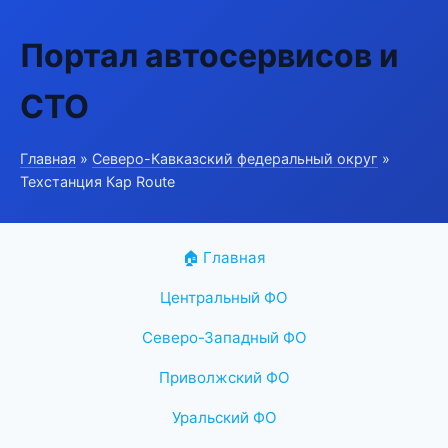
Портал автосервисов и
СТО
Главная
»
Северо-Кавказский федеральный округ
»
Техстанция Кар Route
🏠 Главная
Центральный ФО
Северо-Западный ФО
Приволжский ФО
Уральский ФО