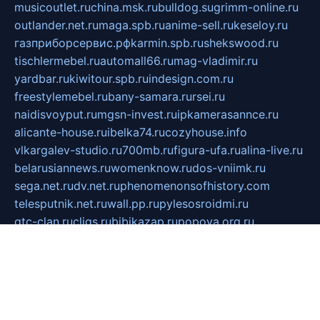
musicoutlet.ru
china.msk.ru
bulldog.su
grimm-online.ru
outlander.net.ru
maga.spb.ru
anime-sell.ru
keseloy.ru
газприборсервис.рф
karmin.spb.ru
shekswood.ru
tischlermebel.ru
automall66.ru
mag-vladimir.ru
yardbar.ru
kiwitour.spb.ru
indesign.com.ru
freestylemebel.ru
bany-samara.ru
rsei.ru
naidisvoyput.ru
mgsn-invest.ru
ipkamerasannce.ru
alicante-house.ru
ibelka74.ru
cozyhouse.info
vlkargalev-studio.ru
700mb.ru
figura-ufa.ru
alina-live.ru
belarusiannews.ru
womenknow.ru
dos-vniimk.ru
sega.net.ru
dv.net.ru
phenomenonsofhistory.com
telesputnik.net.ru
wall.pp.ru
pylesosroidmi.ru
gtc-clan.ru
cligs.ru
bibikazap.ru
popova.org.ru
netwhistler.spb.ru
bellvil.ru
bonzon.ru
iss-vladik.ru
defiparis.net.ru
las-gryzas.ru
amku.ru
electednews.spb.ru
feather.org.ru
spar72.ru
tankiigri.ru
dominus.com.ru
ibtree.ru
sanykool.pp.ru
unixlib.org.ru
menatep.spb.ru
gartenterrassen.ru
printeka.ru