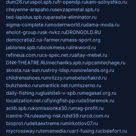
dum26.ru
ruspol.spb.ru
fr-opendp.ru
kam-solnyshko.ru
cheyenne-arapaho.ru
sevzapmetal.spb.ru
ted-lapidus.spb.ru
parasite-eliminator.ru
sigma-complete.ru
modernworld.ru
dama-moda.ru
eholot-group.ru
sk-nvkz.ru
DRONGOLD.RU
democratia2.ru
i-farmer.ru
mass-sport.org
jablonex.spb.ru
bookmess.ru
linkword.ru
refineua.com.ru
cs-spec.net.ru
altay-mebel.ru
DNK-THEATRE.RU
mechaniks.spb.ru
ipcamtechage.ru
skosta.ru
a-sun.ru
stroy-ldsp.ru
snowlands.org.ru
childrensshoes.ru
mrlizzy.ru
mebelsofiakrd.ru
bulizhenko.ru
rumantick.net.ru
mtszerno.ru
daily-fishing.ru
glushiteli-v-spb.ru
megasat.org.ru
localization.net.ru
flyingfish.pp.ru
ds5teremok.ru
aclib.spb.ru
komissionka30.ru
mag-profit.ru
icentre-74.ru
leasing-nsk.ru
hd39.ru
rcd.com.ru
bioprot.ru
deltaextreme.ru
mirkotlov07.ru
mycrossway.ru
temamedia.ru
art-fusing.ru
cbslefort.ru