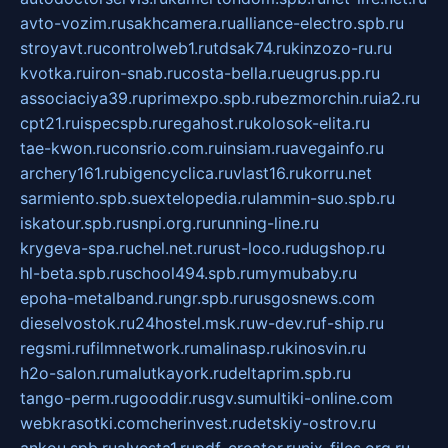
avto-vozim.ru
sakhcamera.ru
alliance-electro.spb.ru
stroyavt.ru
controlweb1.ru
tdsak74.ru
kinzozo-ru.ru
kvotka.ru
iron-snab.ru
costa-bella.ru
eugrus.pp.ru
associaciya39.ru
primexpo.spb.ru
bezmorchin.ru
ia2.ru
cpt21.ru
ispecspb.ru
regahost.ru
kolosok-elita.ru
tae-kwon.ru
consrio.com.ru
insiam.ru
avegainfo.ru
archery161.ru
bigencyclica.ru
vlast16.ru
korru.net
sarmiento.spb.su
extelopedia.ru
lammin-suo.spb.ru
iskatour.spb.ru
snpi.org.ru
running-line.ru
krygeva-spa.ru
chel.net.ru
rust-loco.ru
dugshop.ru
hl-beta.spb.ru
school494.spb.ru
mymubaby.ru
epoha-metalband.ru
ngr.spb.ru
rusgosnews.com
dieselvostok.ru
24hostel.msk.ru
w-dev.ru
f-ship.ru
regsmi.ru
filmnetwork.ru
malinasp.ru
kinosvin.ru
h2o-salon.ru
malutkayork.ru
deltaprim.spb.ru
tango-perm.ru
gooddir.ru
sgv.su
multiki-online.com
webkrasotki.com
cherinvest.ru
detskiy-ostrov.ru
ankou.spb.ru
alvesta1.ru
pdf-creator.ru
nix-files.org.ru