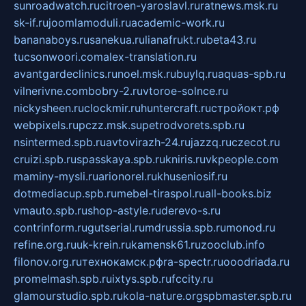
sunroadwatch.ru
citroen-yaroslavl.ru
ratnews.msk.ru
sk-if.ru
joomlamoduli.ru
academic-work.ru
bananaboys.ru
sanekua.ru
lianafrukt.ru
beta43.ru
tucsonwoori.com
alex-translation.ru
avantgardeclinics.ru
noel.msk.ru
buylq.ru
aquas-spb.ru
vilnerivne.com
bobry-2.ru
vtoroe-solnce.ru
nickysheen.ru
clockmir.ru
huntercraft.ru
стройокт.рф
webpixels.ru
pczz.msk.su
petrodvorets.spb.ru
nsintermed.spb.ru
avtovirazh-24.ru
jazzq.ru
czecot.ru
cruizi.spb.ru
spasskaya.spb.ru
kniris.ru
vkpeople.com
maminy-mysli.ru
arionorel.ru
khuseniosif.ru
dotmediacup.spb.ru
mebel-tiraspol.ru
all-books.biz
vmauto.spb.ru
shop-astyle.ru
derevo-s.ru
contrinform.ru
gutserial.ru
mdrussia.spb.ru
monod.ru
refine.org.ru
uk-krein.ru
kamensk61.ru
zooclub.info
filonov.org.ru
технокамск.рф
ra-spectr.ru
ooodriada.ru
promelmash.spb.ru
ixtys.spb.ru
fccity.ru
glamourstudio.spb.ru
kola-nature.org
spbmaster.spb.ru