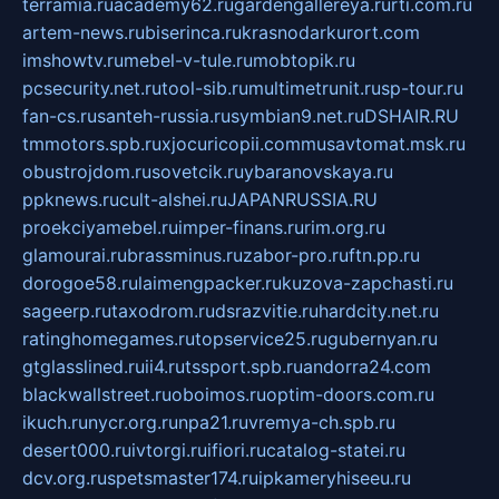
terramia.ru
academy62.ru
gardengallereya.ru
rti.com.ru
artem-news.ru
biserinca.ru
krasnodarkurort.com
imshowtv.ru
mebel-v-tule.ru
mobtopik.ru
pcsecurity.net.ru
tool-sib.ru
multimetrunit.ru
sp-tour.ru
fan-cs.ru
santeh-russia.ru
symbian9.net.ru
DSHAIR.RU
tmmotors.spb.ru
xjocuricopii.com
musavtomat.msk.ru
obustrojdom.ru
sovetcik.ru
ybaranovskaya.ru
ppknews.ru
cult-alshei.ru
JAPANRUSSIA.RU
proekciyamebel.ru
imper-finans.ru
rim.org.ru
glamourai.ru
brassminus.ru
zabor-pro.ru
ftn.pp.ru
dorogoe58.ru
laimengpacker.ru
kuzova-zapchasti.ru
sageerp.ru
taxodrom.ru
dsrazvitie.ru
hardcity.net.ru
ratinghomegames.ru
topservice25.ru
gubernyan.ru
gtglasslined.ru
ii4.ru
tssport.spb.ru
andorra24.com
blackwallstreet.ru
oboimos.ru
optim-doors.com.ru
ikuch.ru
nycr.org.ru
npa21.ru
vremya-ch.spb.ru
desert000.ru
ivtorgi.ru
ifiori.ru
catalog-statei.ru
dcv.org.ru
spetsmaster174.ru
ipkameryhiseeu.ru