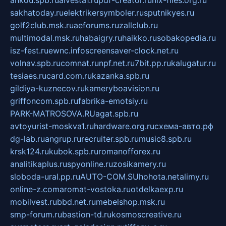
sakhatoday.ru
elektrikersymboler.ru
sputnikyes.ru
golf2club.msk.ru
aeforums.ru
zallclub.ru
multimodal.msk.ru
habaigry.ru
haikko.ru
sobakopedia.ru
isz-fest.ru
ewnc.info
screensaver-clock.net.ru
volnav.spb.ru
comnat.ru
npf.net.ru
7bit.pp.ru
kalugatur.ru
tesiaes.ru
card.com.ru
kazanka.spb.ru
gildiya-kuznecov.ru
kameryboavision.ru
griffoncom.spb.ru
fabrika-emotsiy.ru
PARK-MATROSOVA.RU
agat.spb.ru
avtoyurist-moskva1.ru
hardware.org.ru
схема-авто.рф
dg-lab.ru
angrup.ru
recruiter.spb.ru
music8.spb.ru
krsk124.ru
kubok.spb.ru
romanofforex.ru
analitikaplus.ru
spyonline.ru
zosikamery.ru
sloboda-ural.pp.ru
AUTO-COM.SU
hohota.net
alimy.ru
online-z.com
aromat-vostoka.ru
otdelkaexp.ru
mobilvest.ru
bbd.net.ru
mebelshop.msk.ru
smp-forum.ru
bastion-td.ru
kosmoscreative.ru