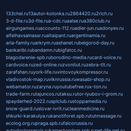
133chel.ru
13autor-kolonka.ru
2864420.ru
2rich.ru
3-d-file.ru
3d-file.ru
a-cdc.ru
aalse.ru
a380club.ru
airgungames.ru
accounts-112.ru
adler-jun.ru
adonyev.ru
alfeihavsalnassr.ru
altaipant.ru
argentinamia.ru
aria-family.ru
arkrym.ru
ashanet.ru
belgorod-day.ru
bankaribi.ru
bandamn.ru
bigfatcc.ru
blagodarenie-spb.ru
borodino-media.ru
card-voice.ru
cardvoice.ru
zed-online.ru
zvonitut.ru
zebra-tlt.ru
zarafshan.ru
york-life.ru
vintovoykompressor.ru
vladivostok-map.ru
vlknrussia.ru
wasabi-shop.ru
webamator.ru
zaryna.ru
youtubefree.ru
x-ton.ru
trade-farm.ru
tajuncos.ru
taksu.ru
tor-lyubov-i-grom.ru
spayderhed-2022.ru
splclub.ru
stoppamedia.ru
snow-guard.ru
slovar-ivrit.ru
cleanmedicine.ru
shkurki-karakulya.ru
kanotiforet.spb.ru
tutmassage.ru
ecolog.org.ru
praga.spb.ru
falcorussia.ru
autodoctorservis.ru
kamertondom.spb.ru
net-life.net.ru