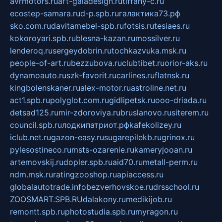
avrmotors.ru
art-galadesign.ru
tiffany-c.ru
ecostep-samara.ru
d-p.spb.ru
галактика73.рф
sko.com.ru
davitamebel-spb.ru
fotsis.ru
tesiaes.ru
kokoroyari.spb.ru
blesna-kazan.ru
mossilver.ru
lenderoq.ru
sergeydobrin.ru
tochkazvuka.msk.ru
people-of-art.ru
bezzubova.ru
clubtibet.ru
orior-aks.ru
dynamoauto.ru
szk-favorit.ru
carlines.ru
flatnsk.ru
kingbolenskaner.ru
alex-motor.ru
astroline.net.ru
act1.spb.ru
polyglot.com.ru
gidlipetsk.ru
ooo-driada.ru
detsad125.ru
mir-zdoroviya.ru
bruslanovo.ru
siterem.ru
council.spb.ru
лодкипатриот.рф
kafekolizey.ru
iclub.net.ru
gazon-easy.ru
sugarepilekb.ru
grinox.ru
pylesostineco.ru
msts-ozarenie.ru
kameryjooan.ru
artemovskij.ru
dopler.spb.ru
aid70.ru
metall-perm.ru
ndm.msk.ru
ratingzooshop.ru
apiaccess.ru
globalautotrade.info
bezverhovskoe.ru
drsschool.ru
ZOOSMART.SPB.RU
dalakony.ru
medikijob.ru
remontt.spb.ru
photostudia.spb.ru
myragon.ru