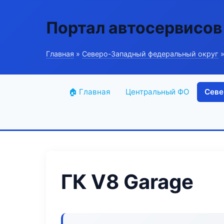
Портал автосервисов
Главная
»
Северо-Западный федеральный округ
»
🏠 Главная
Центральный ФО
Севе
ГК V8 Garage