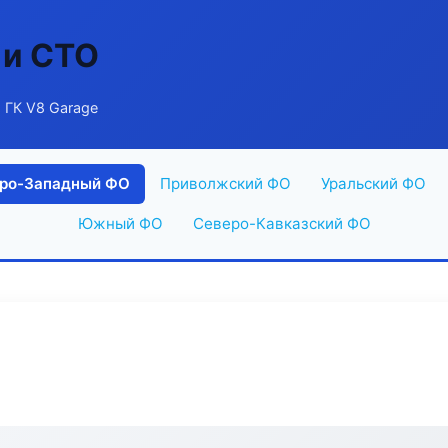
 и СТО
 ГК V8 Garage
ро-Западный ФО
Приволжский ФО
Уральский ФО
Южный ФО
Северо-Кавказский ФО