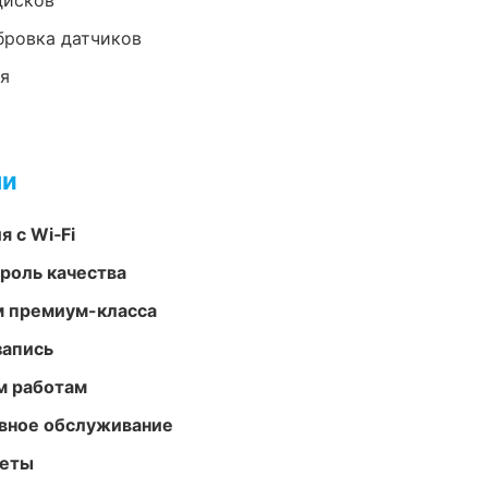
дисков
ибровка датчиков
ия
ми
 с Wi‑Fi
роль качества
м премиум-класса
запись
м работам
вное обслуживание
меты