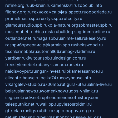
refine.org.ru
uk-krein.ru
kamensk61.ru
zooclub.info
filonov.org.ru
технокамск.рф
ra-spectr.ru
ooodriada.ru
promelmash.spb.ru
ixtys.spb.ru
fccity.ru
glamourstudio.spb.ru
kola-nature.org
spbmaster.spb.ru
musicoutlet.ru
china.msk.ru
bulldog.su
grimm-online.ru
outlander.net.ru
maga.spb.ru
anime-sell.ru
keseloy.ru
газприборсервис.рф
karmin.spb.ru
shekswood.ru
tischlermebel.ru
automall66.ru
mag-vladimir.ru
yardbar.ru
kiwitour.spb.ru
indesign.com.ru
freestylemebel.ru
bany-samara.ru
rsei.ru
naidisvoyput.ru
mgsn-invest.ru
ipkamerasannce.ru
alicante-house.ru
ibelka74.ru
cozyhouse.info
vlkargalev-studio.ru
700mb.ru
figura-ufa.ru
alina-live.ru
belarusiannews.ru
womenknow.ru
dos-vniimk.ru
sega.net.ru
dv.net.ru
phenomenonsofhistory.com
telesputnik.net.ru
wall.pp.ru
pylesosroidmi.ru
gtc-clan.ru
cligs.ru
bibikazap.ru
popova.org.ru
netwhistler.spb.ru
bellvil.ru
bonzon.ru
iss-vladik.ru