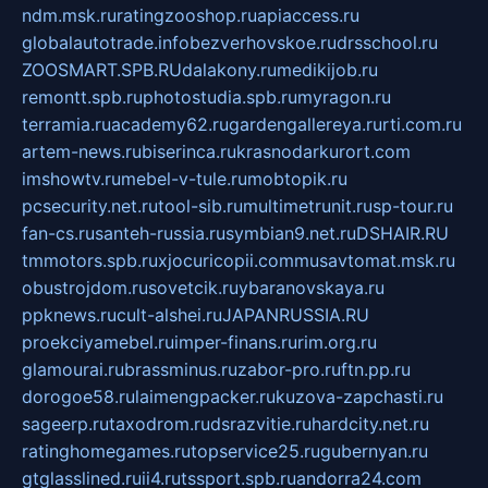
ndm.msk.ru
ratingzooshop.ru
apiaccess.ru
globalautotrade.info
bezverhovskoe.ru
drsschool.ru
ZOOSMART.SPB.RU
dalakony.ru
medikijob.ru
remontt.spb.ru
photostudia.spb.ru
myragon.ru
terramia.ru
academy62.ru
gardengallereya.ru
rti.com.ru
artem-news.ru
biserinca.ru
krasnodarkurort.com
imshowtv.ru
mebel-v-tule.ru
mobtopik.ru
pcsecurity.net.ru
tool-sib.ru
multimetrunit.ru
sp-tour.ru
fan-cs.ru
santeh-russia.ru
symbian9.net.ru
DSHAIR.RU
tmmotors.spb.ru
xjocuricopii.com
musavtomat.msk.ru
obustrojdom.ru
sovetcik.ru
ybaranovskaya.ru
ppknews.ru
cult-alshei.ru
JAPANRUSSIA.RU
proekciyamebel.ru
imper-finans.ru
rim.org.ru
glamourai.ru
brassminus.ru
zabor-pro.ru
ftn.pp.ru
dorogoe58.ru
laimengpacker.ru
kuzova-zapchasti.ru
sageerp.ru
taxodrom.ru
dsrazvitie.ru
hardcity.net.ru
ratinghomegames.ru
topservice25.ru
gubernyan.ru
gtglasslined.ru
ii4.ru
tssport.spb.ru
andorra24.com