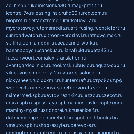
aclib.spb.ru
komissionka30.ru
mag-profit.ru
icentre-74.ru
leasing-nsk.ru
hd39.ru
rcd.com.ru
bioprot.ru
deltaextreme.ru
mirkotlov07.ru
mycrossway.ru
temamedia.ru
art-fusing.ru
cbslefort.ru
sunroadwatch.ru
citroen-yaroslavl.ru
ratnews.msk.ru
sk-if.ru
joomlamoduli.ru
academic-work.ru
bananaboys.ru
sanekua.ru
lianafrukt.ru
beta43.ru
tucsonwoori.com
alex-translation.ru
avantgardeclinics.ru
noel.msk.ru
buylq.ru
aquas-spb.ru
vilnerivne.com
bobry-2.ru
vtoroe-solnce.ru
nickysheen.ru
clockmir.ru
huntercraft.ru
стройокт.рф
webpixels.ru
pczz.msk.su
petrodvorets.spb.ru
nsintermed.spb.ru
avtovirazh-24.ru
jazzq.ru
czecot.ru
cruizi.spb.ru
spasskaya.spb.ru
kniris.ru
vkpeople.com
maminy-mysli.ru
arionorel.ru
khuseniosif.ru
dotmediacup.spb.ru
mebel-tiraspol.ru
all-books.biz
vmauto.spb.ru
shop-astyle.ru
derevo-s.ru
contrinform.ru
gutserial.ru
mdrussia.spb.ru
monod.ru