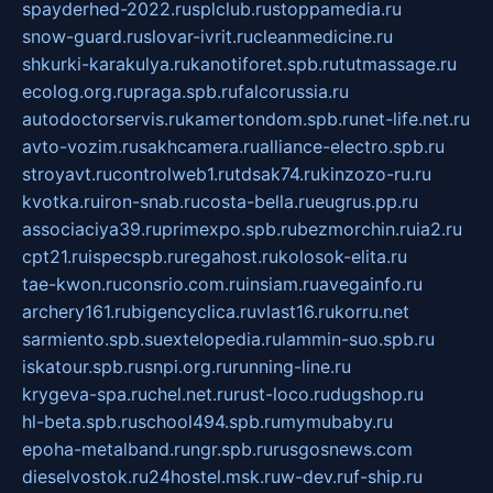
spayderhed-2022.ru
splclub.ru
stoppamedia.ru
snow-guard.ru
slovar-ivrit.ru
cleanmedicine.ru
shkurki-karakulya.ru
kanotiforet.spb.ru
tutmassage.ru
ecolog.org.ru
praga.spb.ru
falcorussia.ru
autodoctorservis.ru
kamertondom.spb.ru
net-life.net.ru
avto-vozim.ru
sakhcamera.ru
alliance-electro.spb.ru
stroyavt.ru
controlweb1.ru
tdsak74.ru
kinzozo-ru.ru
kvotka.ru
iron-snab.ru
costa-bella.ru
eugrus.pp.ru
associaciya39.ru
primexpo.spb.ru
bezmorchin.ru
ia2.ru
cpt21.ru
ispecspb.ru
regahost.ru
kolosok-elita.ru
tae-kwon.ru
consrio.com.ru
insiam.ru
avegainfo.ru
archery161.ru
bigencyclica.ru
vlast16.ru
korru.net
sarmiento.spb.su
extelopedia.ru
lammin-suo.spb.ru
iskatour.spb.ru
snpi.org.ru
running-line.ru
krygeva-spa.ru
chel.net.ru
rust-loco.ru
dugshop.ru
hl-beta.spb.ru
school494.spb.ru
mymubaby.ru
epoha-metalband.ru
ngr.spb.ru
rusgosnews.com
dieselvostok.ru
24hostel.msk.ru
w-dev.ru
f-ship.ru