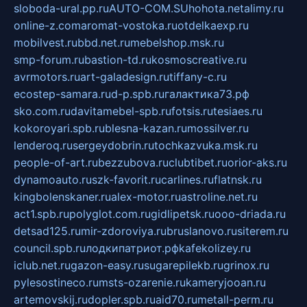
sloboda-ural.pp.ru
AUTO-COM.SU
hohota.net
alimy.ru
online-z.com
aromat-vostoka.ru
otdelkaexp.ru
mobilvest.ru
bbd.net.ru
mebelshop.msk.ru
smp-forum.ru
bastion-td.ru
kosmoscreative.ru
avrmotors.ru
art-galadesign.ru
tiffany-c.ru
ecostep-samara.ru
d-p.spb.ru
галактика73.рф
sko.com.ru
davitamebel-spb.ru
fotsis.ru
tesiaes.ru
kokoroyari.spb.ru
blesna-kazan.ru
mossilver.ru
lenderoq.ru
sergeydobrin.ru
tochkazvuka.msk.ru
people-of-art.ru
bezzubova.ru
clubtibet.ru
orior-aks.ru
dynamoauto.ru
szk-favorit.ru
carlines.ru
flatnsk.ru
kingbolenskaner.ru
alex-motor.ru
astroline.net.ru
act1.spb.ru
polyglot.com.ru
gidlipetsk.ru
ooo-driada.ru
detsad125.ru
mir-zdoroviya.ru
bruslanovo.ru
siterem.ru
council.spb.ru
лодкипатриот.рф
kafekolizey.ru
iclub.net.ru
gazon-easy.ru
sugarepilekb.ru
grinox.ru
pylesostineco.ru
msts-ozarenie.ru
kameryjooan.ru
artemovskij.ru
dopler.spb.ru
aid70.ru
metall-perm.ru