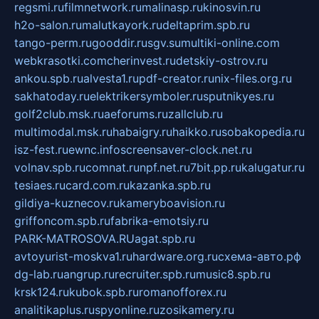
regsmi.ru
filmnetwork.ru
malinasp.ru
kinosvin.ru
h2o-salon.ru
malutkayork.ru
deltaprim.spb.ru
tango-perm.ru
gooddir.ru
sgv.su
multiki-online.com
webkrasotki.com
cherinvest.ru
detskiy-ostrov.ru
ankou.spb.ru
alvesta1.ru
pdf-creator.ru
nix-files.org.ru
sakhatoday.ru
elektrikersymboler.ru
sputnikyes.ru
golf2club.msk.ru
aeforums.ru
zallclub.ru
multimodal.msk.ru
habaigry.ru
haikko.ru
sobakopedia.ru
isz-fest.ru
ewnc.info
screensaver-clock.net.ru
volnav.spb.ru
comnat.ru
npf.net.ru
7bit.pp.ru
kalugatur.ru
tesiaes.ru
card.com.ru
kazanka.spb.ru
gildiya-kuznecov.ru
kameryboavision.ru
griffoncom.spb.ru
fabrika-emotsiy.ru
PARK-MATROSOVA.RU
agat.spb.ru
avtoyurist-moskva1.ru
hardware.org.ru
схема-авто.рф
dg-lab.ru
angrup.ru
recruiter.spb.ru
music8.spb.ru
krsk124.ru
kubok.spb.ru
romanofforex.ru
analitikaplus.ru
spyonline.ru
zosikamery.ru