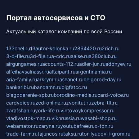
Портал автосервисов и СТО
Актуальный каталог компаний по всей России
133chel.ru
13autor-kolonka.ru
2864420.ru
2rich.ru
3-d-file.ru
3d-file.ru
a-cdc.ru
aalse.ru
a380club.ru
airgungames.ru
accounts-112.ru
adler-jun.ru
adonyev.ru
alfeihavsalnassr.ru
altaipant.ru
argentinamia.ru
aria-family.ru
arkrym.ru
ashanet.ru
belgorod-day.ru
bankaribi.ru
bandamn.ru
bigfatcc.ru
blagodarenie-spb.ru
borodino-media.ru
card-voice.ru
cardvoice.ru
zed-online.ru
zvonitut.ru
zebra-tlt.ru
zarafshan.ru
york-life.ru
vintovoykompressor.ru
vladivostok-map.ru
vlknrussia.ru
wasabi-shop.ru
webamator.ru
zaryna.ru
youtubefree.ru
x-ton.ru
trade-farm.ru
tajuncos.ru
taksu.ru
tor-lyubov-i-grom.ru