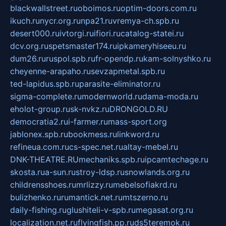
blackwallstreet.ru
oboimos.ru
optim-doors.com.ru
ikuch.ru
nycr.org.ru
npa21.ru
vremya-ch.spb.ru
desert000.ru
ivtorgi.ru
ifiori.ru
catalog-statei.ru
dcv.org.ru
spetsmaster174.ru
ipkameryhiseeu.ru
dum26.ru
ruspol.spb.ru
fr-opendp.ru
kam-solnyshko.ru
cheyenne-arapaho.ru
sevzapmetal.spb.ru
ted-lapidus.spb.ru
parasite-eliminator.ru
sigma-complete.ru
modernworld.ru
dama-moda.ru
eholot-group.ru
sk-nvkz.ru
DRONGOLD.RU
democratia2.ru
i-farmer.ru
mass-sport.org
jablonex.spb.ru
bookmess.ru
linkword.ru
refineua.com.ru
cs-spec.net.ru
altay-mebel.ru
DNK-THEATRE.RU
mechaniks.spb.ru
ipcamtechage.ru
skosta.ru
a-sun.ru
stroy-ldsp.ru
snowlands.org.ru
childrensshoes.ru
mrlizzy.ru
mebelsofiakrd.ru
bulizhenko.ru
rumantick.net.ru
mtszerno.ru
daily-fishing.ru
glushiteli-v-spb.ru
megasat.org.ru
localization.net.ru
flyingfish.pp.ru
ds5teremok.ru