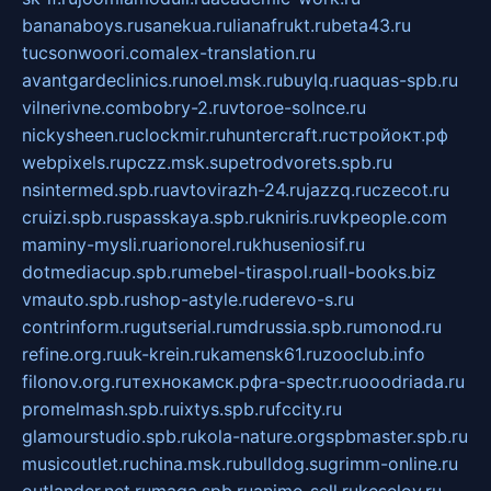
bananaboys.ru
sanekua.ru
lianafrukt.ru
beta43.ru
tucsonwoori.com
alex-translation.ru
avantgardeclinics.ru
noel.msk.ru
buylq.ru
aquas-spb.ru
vilnerivne.com
bobry-2.ru
vtoroe-solnce.ru
nickysheen.ru
clockmir.ru
huntercraft.ru
стройокт.рф
webpixels.ru
pczz.msk.su
petrodvorets.spb.ru
nsintermed.spb.ru
avtovirazh-24.ru
jazzq.ru
czecot.ru
cruizi.spb.ru
spasskaya.spb.ru
kniris.ru
vkpeople.com
maminy-mysli.ru
arionorel.ru
khuseniosif.ru
dotmediacup.spb.ru
mebel-tiraspol.ru
all-books.biz
vmauto.spb.ru
shop-astyle.ru
derevo-s.ru
contrinform.ru
gutserial.ru
mdrussia.spb.ru
monod.ru
refine.org.ru
uk-krein.ru
kamensk61.ru
zooclub.info
filonov.org.ru
технокамск.рф
ra-spectr.ru
ooodriada.ru
promelmash.spb.ru
ixtys.spb.ru
fccity.ru
glamourstudio.spb.ru
kola-nature.org
spbmaster.spb.ru
musicoutlet.ru
china.msk.ru
bulldog.su
grimm-online.ru