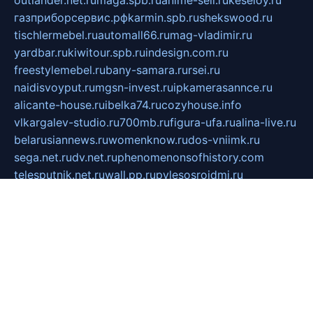
outlander.net.ru
maga.spb.ru
anime-sell.ru
keseloy.ru
газприборсервис.рф
karmin.spb.ru
shekswood.ru
tischlermebel.ru
automall66.ru
mag-vladimir.ru
yardbar.ru
kiwitour.spb.ru
indesign.com.ru
freestylemebel.ru
bany-samara.ru
rsei.ru
naidisvoyput.ru
mgsn-invest.ru
ipkamerasannce.ru
alicante-house.ru
ibelka74.ru
cozyhouse.info
vlkargalev-studio.ru
700mb.ru
figura-ufa.ru
alina-live.ru
belarusiannews.ru
womenknow.ru
dos-vniimk.ru
sega.net.ru
dv.net.ru
phenomenonsofhistory.com
telesputnik.net.ru
wall.pp.ru
pylesosroidmi.ru
gtc-clan.ru
cligs.ru
bibikazap.ru
popova.org.ru
netwhistler.spb.ru
bellvil.ru
bonzon.ru
iss-vladik.ru
defiparis.net.ru
las-gryzas.ru
amku.ru
electednews.spb.ru
feather.org.ru
spar72.ru
tankiigri.ru
dominus.com.ru
ibtree.ru
sanykool.pp.ru
unixlib.org.ru
menatep.spb.ru
gartenterrassen.ru
printeka.ru
skvozilka.com.ru
parkovka-pub.ru
lovemobi.ru
art-ru.ru