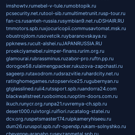
imshowtv.ru
mebel-v-tule.ru
mobtopik.ru
pcsecurity.net.ru
tool-sib.ru
multimetrunit.ru
sp-tour.ru
fan-cs.ru
santeh-russia.ru
symbian9.net.ru
DSHAIR.RU
tmmotors.spb.ru
xjocuricopii.com
musavtomat.msk.ru
obustrojdom.ru
sovetcik.ru
ybaranovskaya.ru
ppknews.ru
cult-alshei.ru
JAPANRUSSIA.RU
proekciyamebel.ru
imper-finans.ru
rim.org.ru
glamourai.ru
brassminus.ru
zabor-pro.ru
ftn.pp.ru
dorogoe58.ru
laimengpacker.ru
kuzova-zapchasti.ru
sageerp.ru
taxodrom.ru
dsrazvitie.ru
hardcity.net.ru
ratinghomegames.ru
topservice25.ru
gubernyan.ru
gtglasslined.ru
ii4.ru
tssport.spb.ru
andorra24.com
blackwallstreet.ru
oboimos.ru
optim-doors.com.ru
ikuch.ru
nycr.org.ru
npa21.ru
vremya-ch.spb.ru
desert000.ru
ivtorgi.ru
ifiori.ru
catalog-statei.ru
dcv.org.ru
spetsmaster174.ru
ipkameryhiseeu.ru
dum26.ru
ruspol.spb.ru
fr-opendp.ru
kam-solnyshko.ru
cheyenne-arapaho.ru
sevzapmetal.spb.ru