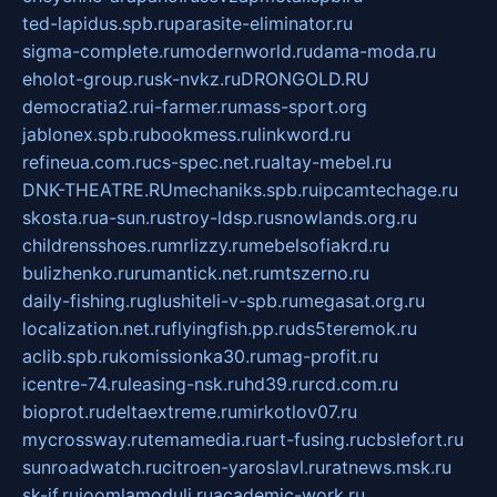
ted-lapidus.spb.ru
parasite-eliminator.ru
sigma-complete.ru
modernworld.ru
dama-moda.ru
eholot-group.ru
sk-nvkz.ru
DRONGOLD.RU
democratia2.ru
i-farmer.ru
mass-sport.org
jablonex.spb.ru
bookmess.ru
linkword.ru
refineua.com.ru
cs-spec.net.ru
altay-mebel.ru
DNK-THEATRE.RU
mechaniks.spb.ru
ipcamtechage.ru
skosta.ru
a-sun.ru
stroy-ldsp.ru
snowlands.org.ru
childrensshoes.ru
mrlizzy.ru
mebelsofiakrd.ru
bulizhenko.ru
rumantick.net.ru
mtszerno.ru
daily-fishing.ru
glushiteli-v-spb.ru
megasat.org.ru
localization.net.ru
flyingfish.pp.ru
ds5teremok.ru
aclib.spb.ru
komissionka30.ru
mag-profit.ru
icentre-74.ru
leasing-nsk.ru
hd39.ru
rcd.com.ru
bioprot.ru
deltaextreme.ru
mirkotlov07.ru
mycrossway.ru
temamedia.ru
art-fusing.ru
cbslefort.ru
sunroadwatch.ru
citroen-yaroslavl.ru
ratnews.msk.ru
sk-if.ru
joomlamoduli.ru
academic-work.ru