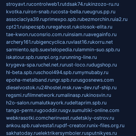
stroyavt.ru
controlweb1.ru
tdsak74.ru
kinzozo-ru.ru
kvotka.ru
iron-snab.ru
costa-bella.ru
eugrus.pp.ru
associaciya39.ru
primexpo.spb.ru
bezmorchin.ru
ia2.ru
cpt21.ru
ispecspb.ru
regahost.ru
kolosok-elita.ru
tae-kwon.ru
consrio.com.ru
insiam.ru
avegainfo.ru
archery161.ru
bigencyclica.ru
vlast16.ru
korru.net
sarmiento.spb.su
extelopedia.ru
lammin-suo.spb.ru
iskatour.spb.ru
snpi.org.ru
running-line.ru
krygeva-spa.ru
chel.net.ru
rust-loco.ru
dugshop.ru
hl-beta.spb.ru
school494.spb.ru
mymubaby.ru
epoha-metalband.ru
ngr.spb.ru
rusgosnews.com
dieselvostok.ru
24hostel.msk.ru
w-dev.ru
f-ship.ru
regsmi.ru
filmnetwork.ru
malinasp.ru
kinosvin.ru
h2o-salon.ru
malutkayork.ru
deltaprim.spb.ru
tango-perm.ru
gooddir.ru
sgv.su
multiki-online.com
webkrasotki.com
cherinvest.ru
detskiy-ostrov.ru
ankou.spb.ru
alvesta1.ru
pdf-creator.ru
nix-files.org.ru
sakhatoday.ru
elektrikersymboler.ru
sputnikyes.ru