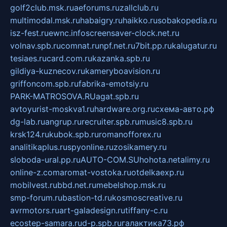
golf2club.msk.ru
aeforums.ru
zallclub.ru
multimodal.msk.ru
habaigry.ru
haikko.ru
sobakopedia.ru
isz-fest.ru
ewnc.info
screensaver-clock.net.ru
volnav.spb.ru
comnat.ru
npf.net.ru
7bit.pp.ru
kalugatur.ru
tesiaes.ru
card.com.ru
kazanka.spb.ru
gildiya-kuznecov.ru
kameryboavision.ru
griffoncom.spb.ru
fabrika-emotsiy.ru
PARK-MATROSOVA.RU
agat.spb.ru
avtoyurist-moskva1.ru
hardware.org.ru
схема-авто.рф
dg-lab.ru
angrup.ru
recruiter.spb.ru
music8.spb.ru
krsk124.ru
kubok.spb.ru
romanofforex.ru
analitikaplus.ru
spyonline.ru
zosikamery.ru
sloboda-ural.pp.ru
AUTO-COM.SU
hohota.net
alimy.ru
online-z.com
aromat-vostoka.ru
otdelkaexp.ru
mobilvest.ru
bbd.net.ru
mebelshop.msk.ru
smp-forum.ru
bastion-td.ru
kosmoscreative.ru
avrmotors.ru
art-galadesign.ru
tiffany-c.ru
ecostep-samara.ru
d-p.spb.ru
галактика73.рф