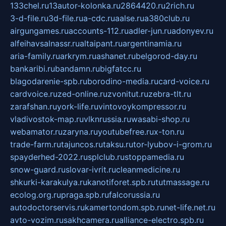
133chel.ru
13autor-kolonka.ru
2864420.ru
2rich.ru
3-d-file.ru
3d-file.ru
a-cdc.ru
aalse.ru
a380club.ru
airgungames.ru
accounts-112.ru
adler-jun.ru
adonyev.ru
alfeihavsalnassr.ru
altaipant.ru
argentinamia.ru
aria-family.ru
arkrym.ru
ashanet.ru
belgorod-day.ru
bankaribi.ru
bandamn.ru
bigfatcc.ru
blagodarenie-spb.ru
borodino-media.ru
card-voice.ru
cardvoice.ru
zed-online.ru
zvonitut.ru
zebra-tlt.ru
zarafshan.ru
york-life.ru
vintovoykompressor.ru
vladivostok-map.ru
vlknrussia.ru
wasabi-shop.ru
webamator.ru
zaryna.ru
youtubefree.ru
x-ton.ru
trade-farm.ru
tajuncos.ru
taksu.ru
tor-lyubov-i-grom.ru
spayderhed-2022.ru
splclub.ru
stoppamedia.ru
snow-guard.ru
slovar-ivrit.ru
cleanmedicine.ru
shkurki-karakulya.ru
kanotiforet.spb.ru
tutmassage.ru
ecolog.org.ru
praga.spb.ru
falcorussia.ru
autodoctorservis.ru
kamertondom.spb.ru
net-life.net.ru
avto-vozim.ru
sakhcamera.ru
alliance-electro.spb.ru