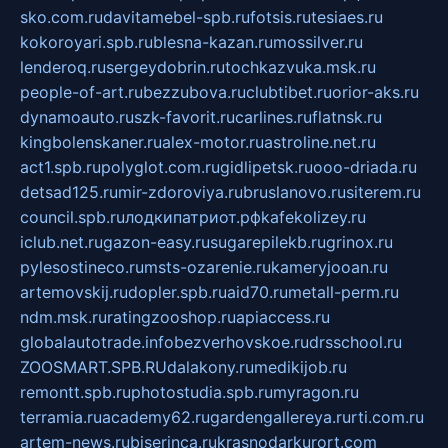
sko.com.ru
davitamebel-spb.ru
fotsis.ru
tesiaes.ru
kokoroyari.spb.ru
blesna-kazan.ru
mossilver.ru
lenderoq.ru
sergeydobrin.ru
tochkazvuka.msk.ru
people-of-art.ru
bezzubova.ru
clubtibet.ru
orior-aks.ru
dynamoauto.ru
szk-favorit.ru
carlines.ru
flatnsk.ru
kingbolenskaner.ru
alex-motor.ru
astroline.net.ru
act1.spb.ru
polyglot.com.ru
gidlipetsk.ru
ooo-driada.ru
detsad125.ru
mir-zdoroviya.ru
bruslanovo.ru
siterem.ru
council.spb.ru
лодкипатриот.рф
kafekolizey.ru
iclub.net.ru
gazon-easy.ru
sugarepilekb.ru
grinox.ru
pylesostineco.ru
msts-ozarenie.ru
kameryjooan.ru
artemovskij.ru
dopler.spb.ru
aid70.ru
metall-perm.ru
ndm.msk.ru
ratingzooshop.ru
apiaccess.ru
globalautotrade.info
bezverhovskoe.ru
drsschool.ru
ZOOSMART.SPB.RU
dalakony.ru
medikijob.ru
remontt.spb.ru
photostudia.spb.ru
myragon.ru
terramia.ru
academy62.ru
gardengallereya.ru
rti.com.ru
artem-news.ru
biserinca.ru
krasnodarkurort.com