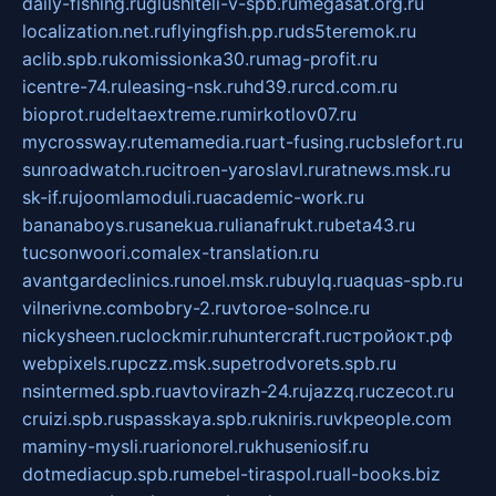
daily-fishing.ru
glushiteli-v-spb.ru
megasat.org.ru
localization.net.ru
flyingfish.pp.ru
ds5teremok.ru
aclib.spb.ru
komissionka30.ru
mag-profit.ru
icentre-74.ru
leasing-nsk.ru
hd39.ru
rcd.com.ru
bioprot.ru
deltaextreme.ru
mirkotlov07.ru
mycrossway.ru
temamedia.ru
art-fusing.ru
cbslefort.ru
sunroadwatch.ru
citroen-yaroslavl.ru
ratnews.msk.ru
sk-if.ru
joomlamoduli.ru
academic-work.ru
bananaboys.ru
sanekua.ru
lianafrukt.ru
beta43.ru
tucsonwoori.com
alex-translation.ru
avantgardeclinics.ru
noel.msk.ru
buylq.ru
aquas-spb.ru
vilnerivne.com
bobry-2.ru
vtoroe-solnce.ru
nickysheen.ru
clockmir.ru
huntercraft.ru
стройокт.рф
webpixels.ru
pczz.msk.su
petrodvorets.spb.ru
nsintermed.spb.ru
avtovirazh-24.ru
jazzq.ru
czecot.ru
cruizi.spb.ru
spasskaya.spb.ru
kniris.ru
vkpeople.com
maminy-mysli.ru
arionorel.ru
khuseniosif.ru
dotmediacup.spb.ru
mebel-tiraspol.ru
all-books.biz