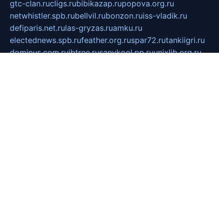
gtc-clan.ru
cligs.ru
bibikazap.ru
popova.org.ru
netwhistler.spb.ru
bellvil.ru
bonzon.ru
iss-vladik.ru
defiparis.net.ru
las-gryzas.ru
amku.ru
electednews.spb.ru
feather.org.ru
spar72.ru
tankiigri.ru
dominus.com.ru
ibtree.ru
sanykool.pp.ru
unixlib.org.ru
menatep.spb.ru
gartenterrassen.ru
printeka.ru
skvozilka.com.ru
parkovka-pub.ru
lovemobi.ru
art-ru.ru
emulatorz.com.ru
alucomp.com.ru
tatforum.com.ru
alternativa-profi.ru
dermakler.ru
artsurvey.ru
aredir.ru
khimspas.ru
centr-maxi.ru
2018r.ru
bort-stomer-defort.ru
professional2.ru
gibsons.ru
artselena.ru
art-pilot.ru
ingredient.spb.ru
npfpolimer.spb.ru
argentum.spb.ru
hom-edu.ru
af-num.ru
cashadvanceamericasev.org
trexp.spb.ru
apteka-gerzena.ru
vasilyevka.msk.ru
personalloanrgx.org
tishanskiysdk.ru
atma-volga.ru
yoga-media.ru
asmirnov.ru
betonvodincovo.ru
panonature.spb.ru
altai-team.ru
svobodatort.ru