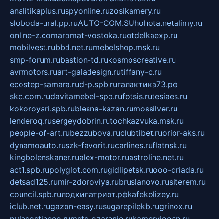
analitikaplus.ru
spyonline.ru
zosikamery.ru
sloboda-ural.pp.ru
AUTO-COM.SU
hohota.net
alimy.ru
online-z.com
aromat-vostoka.ru
otdelkaexp.ru
mobilvest.ru
bbd.net.ru
mebelshop.msk.ru
smp-forum.ru
bastion-td.ru
kosmoscreative.ru
avrmotors.ru
art-galadesign.ru
tiffany-c.ru
ecostep-samara.ru
d-p.spb.ru
галактика73.рф
sko.com.ru
davitamebel-spb.ru
fotsis.ru
tesiaes.ru
kokoroyari.spb.ru
blesna-kazan.ru
mossilver.ru
lenderoq.ru
sergeydobrin.ru
tochkazvuka.msk.ru
people-of-art.ru
bezzubova.ru
clubtibet.ru
orior-aks.ru
dynamoauto.ru
szk-favorit.ru
carlines.ru
flatnsk.ru
kingbolenskaner.ru
alex-motor.ru
astroline.net.ru
act1.spb.ru
polyglot.com.ru
gidlipetsk.ru
ooo-driada.ru
detsad125.ru
mir-zdoroviya.ru
bruslanovo.ru
siterem.ru
council.spb.ru
лодкипатриот.рф
kafekolizey.ru
iclub.net.ru
gazon-easy.ru
sugarepilekb.ru
grinox.ru
pylesostineco.ru
msts-ozarenie.ru
kameryjooan.ru