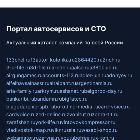
Портал автосервисов и СТО
Актуальный каталог компаний по всей России
133chel.ru
13autor-kolonka.ru
2864420.ru
2rich.ru
3-d-file.ru
3d-file.ru
a-cdc.ru
aalse.ru
a380club.ru
airgungames.ru
accounts-112.ru
adler-jun.ru
adonyev.ru
alfeihavsalnassr.ru
altaipant.ru
argentinamia.ru
aria-family.ru
arkrym.ru
ashanet.ru
belgorod-day.ru
bankaribi.ru
bandamn.ru
bigfatcc.ru
blagodarenie-spb.ru
borodino-media.ru
card-voice.ru
cardvoice.ru
zed-online.ru
zvonitut.ru
zebra-tlt.ru
zarafshan.ru
york-life.ru
vintovoykompressor.ru
vladivostok-map.ru
vlknrussia.ru
wasabi-shop.ru
webamator.ru
zaryna.ru
youtubefree.ru
x-ton.ru