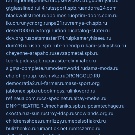
ratinghomegames.ru
topservice25.ru
gubernyan.ru
gtglasslined.ru
ii4.ru
tssport.spb.ru
andorra24.com
blackwallstreet.ru
oboimos.ru
optim-doors.com.ru
ikuch.ru
nycr.org.ru
npa21.ru
vremya-ch.spb.ru
desert000.ru
ivtorgi.ru
ifiori.ru
catalog-statei.ru
dcv.org.ru
spetsmaster174.ru
ipkameryhiseeu.ru
dum26.ru
ruspol.spb.ru
fr-opendp.ru
kam-solnyshko.ru
cheyenne-arapaho.ru
sevzapmetal.spb.ru
ted-lapidus.spb.ru
parasite-eliminator.ru
sigma-complete.ru
modernworld.ru
dama-moda.ru
eholot-group.ru
sk-nvkz.ru
DRONGOLD.RU
democratia2.ru
i-farmer.ru
mass-sport.org
jablonex.spb.ru
bookmess.ru
linkword.ru
refineua.com.ru
cs-spec.net.ru
altay-mebel.ru
DNK-THEATRE.RU
mechaniks.spb.ru
ipcamtechage.ru
skosta.ru
a-sun.ru
stroy-ldsp.ru
snowlands.org.ru
childrensshoes.ru
mrlizzy.ru
mebelsofiakrd.ru
bulizhenko.ru
rumantick.net.ru
mtszerno.ru