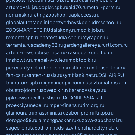
artemovskij.ru
dopler.spb.ru
aid70.ru
metall-perm.ru
ndm.msk.ru
ratingzooshop.ru
apiaccess.ru
globalautotrade.info
bezverhovskoe.ru
drsschool.ru
ZOOSMART.SPB.RU
dalakony.ru
medikijob.ru
remontt.spb.ru
photostudia.spb.ru
myragon.ru
terramia.ru
academy62.ru
gardengallereya.ru
rti.com.ru
artem-news.ru
biserinca.ru
krasnodarkurort.com
imshowtv.ru
mebel-v-tule.ru
mobtopik.ru
pcsecurity.net.ru
tool-sib.ru
multimetrunit.ru
sp-tour.ru
fan-cs.ru
santeh-russia.ru
symbian9.net.ru
DSHAIR.RU
tmmotors.spb.ru
xjocuricopii.com
musavtomat.msk.ru
obustrojdom.ru
sovetcik.ru
ybaranovskaya.ru
ppknews.ru
cult-alshei.ru
JAPANRUSSIA.RU
proekciyamebel.ru
imper-finans.ru
rim.org.ru
glamourai.ru
brassminus.ru
zabor-pro.ru
ftn.pp.ru
dorogoe58.ru
laimengpacker.ru
kuzova-zapchasti.ru
sageerp.ru
taxodrom.ru
dsrazvitie.ru
hardcity.net.ru