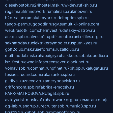
dieselvostok.ru
24hostel.msk.ru
w-dev.ru
f-ship.ru
regsmi.ru
filmnetwork.ru
malinasp.ru
kinosvin.ru
h2o-salon.ru
malutkayork.ru
deltaprim.spb.ru
tango-perm.ru
gooddir.ru
sgv.su
multiki-online.com
webkrasotki.com
cherinvest.ru
detskiy-ostrov.ru
ankou.spb.ru
alvesta1.ru
pdf-creator.ru
nix-files.org.ru
sakhatoday.ru
elektrikersymboler.ru
sputnikyes.ru
golf2club.msk.ru
aeforums.ru
zallclub.ru
multimodal.msk.ru
habaigry.ru
haikko.ru
sobakopedia.ru
isz-fest.ru
ewnc.info
screensaver-clock.net.ru
volnav.spb.ru
comnat.ru
npf.net.ru
7bit.pp.ru
kalugatur.ru
tesiaes.ru
card.com.ru
kazanka.spb.ru
gildiya-kuznecov.ru
kameryboavision.ru
griffoncom.spb.ru
fabrika-emotsiy.ru
PARK-MATROSOVA.RU
agat.spb.ru
avtoyurist-moskva1.ru
hardware.org.ru
схема-авто.рф
dg-lab.ru
angrup.ru
recruiter.spb.ru
music8.spb.ru
krsk124.ru
kubok.spb.ru
romanofforex.ru