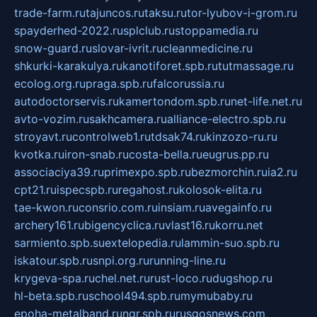
trade-farm.ru
tajuncos.ru
taksu.ru
tor-lyubov-i-grom.ru
spayderhed-2022.ru
splclub.ru
stoppamedia.ru
snow-guard.ru
slovar-ivrit.ru
cleanmedicine.ru
shkurki-karakulya.ru
kanotiforet.spb.ru
tutmassage.ru
ecolog.org.ru
praga.spb.ru
falcorussia.ru
autodoctorservis.ru
kamertondom.spb.ru
net-life.net.ru
avto-vozim.ru
sakhcamera.ru
alliance-electro.spb.ru
stroyavt.ru
controlweb1.ru
tdsak74.ru
kinzozo-ru.ru
kvotka.ru
iron-snab.ru
costa-bella.ru
eugrus.pp.ru
associaciya39.ru
primexpo.spb.ru
bezmorchin.ru
ia2.ru
cpt21.ru
ispecspb.ru
regahost.ru
kolosok-elita.ru
tae-kwon.ru
consrio.com.ru
insiam.ru
avegainfo.ru
archery161.ru
bigencyclica.ru
vlast16.ru
korru.net
sarmiento.spb.su
extelopedia.ru
lammin-suo.spb.ru
iskatour.spb.ru
snpi.org.ru
running-line.ru
krygeva-spa.ru
chel.net.ru
rust-loco.ru
dugshop.ru
hl-beta.spb.ru
school494.spb.ru
mymubaby.ru
epoha-metalband.ru
ngr.spb.ru
rusgosnews.com