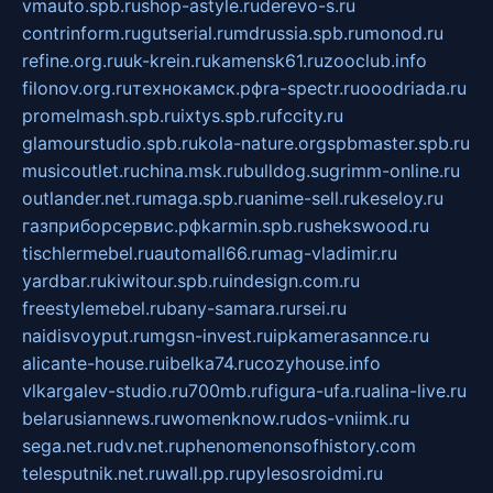
vmauto.spb.ru
shop-astyle.ru
derevo-s.ru
contrinform.ru
gutserial.ru
mdrussia.spb.ru
monod.ru
refine.org.ru
uk-krein.ru
kamensk61.ru
zooclub.info
filonov.org.ru
технокамск.рф
ra-spectr.ru
ooodriada.ru
promelmash.spb.ru
ixtys.spb.ru
fccity.ru
glamourstudio.spb.ru
kola-nature.org
spbmaster.spb.ru
musicoutlet.ru
china.msk.ru
bulldog.su
grimm-online.ru
outlander.net.ru
maga.spb.ru
anime-sell.ru
keseloy.ru
газприборсервис.рф
karmin.spb.ru
shekswood.ru
tischlermebel.ru
automall66.ru
mag-vladimir.ru
yardbar.ru
kiwitour.spb.ru
indesign.com.ru
freestylemebel.ru
bany-samara.ru
rsei.ru
naidisvoyput.ru
mgsn-invest.ru
ipkamerasannce.ru
alicante-house.ru
ibelka74.ru
cozyhouse.info
vlkargalev-studio.ru
700mb.ru
figura-ufa.ru
alina-live.ru
belarusiannews.ru
womenknow.ru
dos-vniimk.ru
sega.net.ru
dv.net.ru
phenomenonsofhistory.com
telesputnik.net.ru
wall.pp.ru
pylesosroidmi.ru