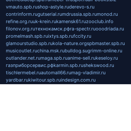
vmauto.spb.ru
shop-astyle.ru
derevo-s.ru
contrinform.ru
gutserial.ru
mdrussia.spb.ru
monod.ru
refine.org.ru
uk-krein.ru
kamensk61.ru
zooclub.info
filonov.org.ru
технокамск.рф
ra-spectr.ru
ooodriada.ru
promelmash.spb.ru
ixtys.spb.ru
fccity.ru
glamourstudio.spb.ru
kola-nature.org
spbmaster.spb.ru
musicoutlet.ru
china.msk.ru
bulldog.su
grimm-online.ru
outlander.net.ru
maga.spb.ru
anime-sell.ru
keseloy.ru
газприборсервис.рф
karmin.spb.ru
shekswood.ru
tischlermebel.ru
automall66.ru
mag-vladimir.ru
yardbar.ru
kiwitour.spb.ru
indesign.com.ru
freestylemebel.ru
bany-samara.ru
rsei.ru
naidisvoyput.ru
mgsn-invest.ru
ipkamerasannce.ru
alicante-house.ru
ibelka74.ru
cozyhouse.info
vlkargalev-studio.ru
700mb.ru
figura-ufa.ru
alina-live.ru
belarusiannews.ru
womenknow.ru
dos-vniimk.ru
sega.net.ru
dv.net.ru
phenomenonsofhistory.com