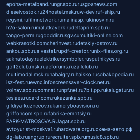
epoha-metalband.ru
ngr.spb.ru
rusgosnews.com
dieselvostok.ru
24hostel.msk.ru
w-dev.ru
f-ship.ru
regsmi.ru
filmnetwork.ru
malinasp.ru
kinosvin.ru
h2o-salon.ru
malutkayork.ru
deltaprim.spb.ru
tango-perm.ru
gooddir.ru
sgv.su
multiki-online.com
webkrasotki.com
cherinvest.ru
detskiy-ostrov.ru
ankou.spb.ru
alvesta1.ru
pdf-creator.ru
nix-files.org.ru
sakhatoday.ru
elektrikersymboler.ru
sputnikyes.ru
golf2club.msk.ru
aeforums.ru
zallclub.ru
multimodal.msk.ru
habaigry.ru
haikko.ru
sobakopedia.ru
isz-fest.ru
ewnc.info
screensaver-clock.net.ru
volnav.spb.ru
comnat.ru
npf.net.ru
7bit.pp.ru
kalugatur.ru
tesiaes.ru
card.com.ru
kazanka.spb.ru
gildiya-kuznecov.ru
kameryboavision.ru
griffoncom.spb.ru
fabrika-emotsiy.ru
PARK-MATROSOVA.RU
agat.spb.ru
avtoyurist-moskva1.ru
hardware.org.ru
схема-авто.рф
dg-lab.ru
angrup.ru
recruiter.spb.ru
music8.spb.ru