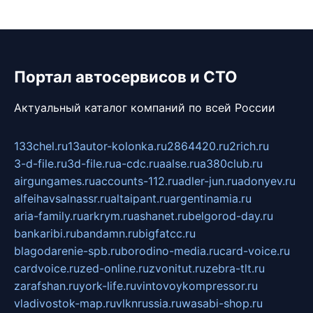
Портал автосервисов и СТО
Актуальный каталог компаний по всей России
133chel.ru
13autor-kolonka.ru
2864420.ru
2rich.ru
3-d-file.ru
3d-file.ru
a-cdc.ru
aalse.ru
a380club.ru
airgungames.ru
accounts-112.ru
adler-jun.ru
adonyev.ru
alfeihavsalnassr.ru
altaipant.ru
argentinamia.ru
aria-family.ru
arkrym.ru
ashanet.ru
belgorod-day.ru
bankaribi.ru
bandamn.ru
bigfatcc.ru
blagodarenie-spb.ru
borodino-media.ru
card-voice.ru
cardvoice.ru
zed-online.ru
zvonitut.ru
zebra-tlt.ru
zarafshan.ru
york-life.ru
vintovoykompressor.ru
vladivostok-map.ru
vlknrussia.ru
wasabi-shop.ru