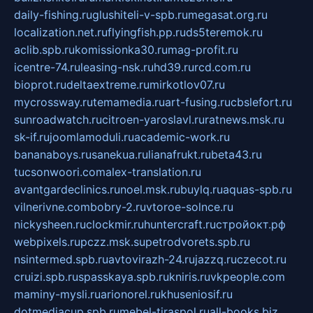
daily-fishing.ru
glushiteli-v-spb.ru
megasat.org.ru
localization.net.ru
flyingfish.pp.ru
ds5teremok.ru
aclib.spb.ru
komissionka30.ru
mag-profit.ru
icentre-74.ru
leasing-nsk.ru
hd39.ru
rcd.com.ru
bioprot.ru
deltaextreme.ru
mirkotlov07.ru
mycrossway.ru
temamedia.ru
art-fusing.ru
cbslefort.ru
sunroadwatch.ru
citroen-yaroslavl.ru
ratnews.msk.ru
sk-if.ru
joomlamoduli.ru
academic-work.ru
bananaboys.ru
sanekua.ru
lianafrukt.ru
beta43.ru
tucsonwoori.com
alex-translation.ru
avantgardeclinics.ru
noel.msk.ru
buylq.ru
aquas-spb.ru
vilnerivne.com
bobry-2.ru
vtoroe-solnce.ru
nickysheen.ru
clockmir.ru
huntercraft.ru
стройокт.рф
webpixels.ru
pczz.msk.su
petrodvorets.spb.ru
nsintermed.spb.ru
avtovirazh-24.ru
jazzq.ru
czecot.ru
cruizi.spb.ru
spasskaya.spb.ru
kniris.ru
vkpeople.com
maminy-mysli.ru
arionorel.ru
khuseniosif.ru
dotmediacup.spb.ru
mebel-tiraspol.ru
all-books.biz