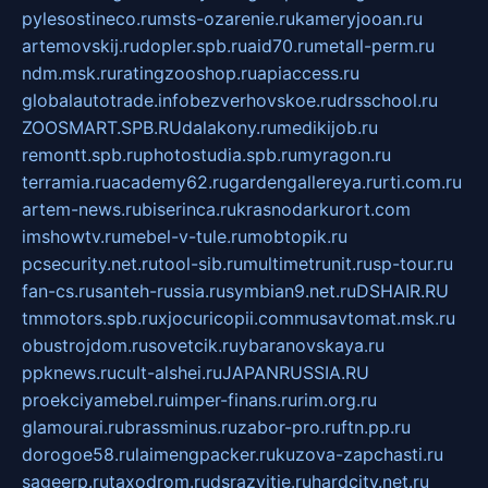
pylesostineco.ru
msts-ozarenie.ru
kameryjooan.ru
artemovskij.ru
dopler.spb.ru
aid70.ru
metall-perm.ru
ndm.msk.ru
ratingzooshop.ru
apiaccess.ru
globalautotrade.info
bezverhovskoe.ru
drsschool.ru
ZOOSMART.SPB.RU
dalakony.ru
medikijob.ru
remontt.spb.ru
photostudia.spb.ru
myragon.ru
terramia.ru
academy62.ru
gardengallereya.ru
rti.com.ru
artem-news.ru
biserinca.ru
krasnodarkurort.com
imshowtv.ru
mebel-v-tule.ru
mobtopik.ru
pcsecurity.net.ru
tool-sib.ru
multimetrunit.ru
sp-tour.ru
fan-cs.ru
santeh-russia.ru
symbian9.net.ru
DSHAIR.RU
tmmotors.spb.ru
xjocuricopii.com
musavtomat.msk.ru
obustrojdom.ru
sovetcik.ru
ybaranovskaya.ru
ppknews.ru
cult-alshei.ru
JAPANRUSSIA.RU
proekciyamebel.ru
imper-finans.ru
rim.org.ru
glamourai.ru
brassminus.ru
zabor-pro.ru
ftn.pp.ru
dorogoe58.ru
laimengpacker.ru
kuzova-zapchasti.ru
sageerp.ru
taxodrom.ru
dsrazvitie.ru
hardcity.net.ru