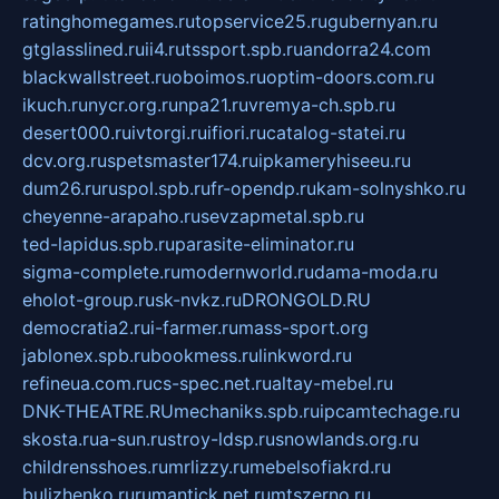
ratinghomegames.ru
topservice25.ru
gubernyan.ru
gtglasslined.ru
ii4.ru
tssport.spb.ru
andorra24.com
blackwallstreet.ru
oboimos.ru
optim-doors.com.ru
ikuch.ru
nycr.org.ru
npa21.ru
vremya-ch.spb.ru
desert000.ru
ivtorgi.ru
ifiori.ru
catalog-statei.ru
dcv.org.ru
spetsmaster174.ru
ipkameryhiseeu.ru
dum26.ru
ruspol.spb.ru
fr-opendp.ru
kam-solnyshko.ru
cheyenne-arapaho.ru
sevzapmetal.spb.ru
ted-lapidus.spb.ru
parasite-eliminator.ru
sigma-complete.ru
modernworld.ru
dama-moda.ru
eholot-group.ru
sk-nvkz.ru
DRONGOLD.RU
democratia2.ru
i-farmer.ru
mass-sport.org
jablonex.spb.ru
bookmess.ru
linkword.ru
refineua.com.ru
cs-spec.net.ru
altay-mebel.ru
DNK-THEATRE.RU
mechaniks.spb.ru
ipcamtechage.ru
skosta.ru
a-sun.ru
stroy-ldsp.ru
snowlands.org.ru
childrensshoes.ru
mrlizzy.ru
mebelsofiakrd.ru
bulizhenko.ru
rumantick.net.ru
mtszerno.ru