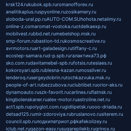
krsk124.ru
kubok.spb.ru
romanofforex.ru
analitikaplus.ru
spyonline.ru
zosikamery.ru
sloboda-ural.pp.ru
AUTO-COM.SU
hohota.net
alimy.ru
online-z.com
aromat-vostoka.ru
otdelkaexp.ru
mobilvest.ru
bbd.net.ru
mebelshop.msk.ru
smp-forum.ru
bastion-td.ru
kosmoscreative.ru
avrmotors.ru
art-galadesign.ru
tiffany-c.ru
ecostep-samara.ru
d-p.spb.ru
галактика73.рф
sko.com.ru
davitamebel-spb.ru
fotsis.ru
tesiaes.ru
kokoroyari.spb.ru
blesna-kazan.ru
mossilver.ru
lenderoq.ru
sergeydobrin.ru
tochkazvuka.msk.ru
people-of-art.ru
bezzubova.ru
clubtibet.ru
orior-aks.ru
dynamoauto.ru
szk-favorit.ru
carlines.ru
flatnsk.ru
kingbolenskaner.ru
alex-motor.ru
astroline.net.ru
act1.spb.ru
polyglot.com.ru
gidlipetsk.ru
ooo-driada.ru
detsad125.ru
mir-zdoroviya.ru
bruslanovo.ru
siterem.ru
council.spb.ru
лодкипатриот.рф
kafekolizey.ru
iclub.net.ru
gazon-easy.ru
sugarepilekb.ru
grinox.ru