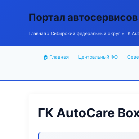
Портал автосервисов
Главная
»
Сибирский федеральный округ
» ГК Au
🏠 Главная
Центральный ФО
Севе
ГК AutoCare Bo