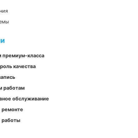
ния
темы
ми
м премиум-класса
роль качества
запись
м работам
вное обслуживание
и ремонте
е работы