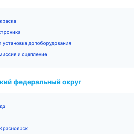
окраска
ктроника
и установка допоборудования
миссия и сцепление
ский федеральный округ
Удэ
 Красноярск