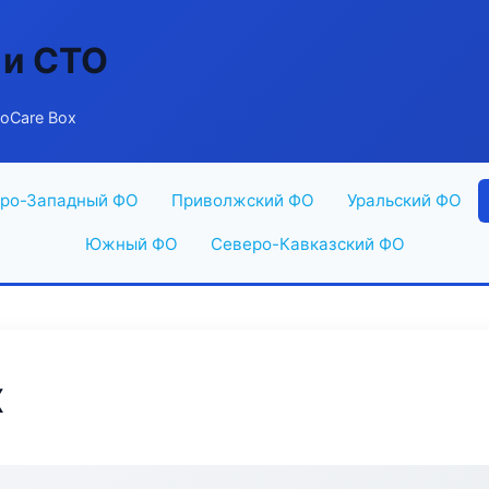
 и СТО
toCare Box
ро-Западный ФО
Приволжский ФО
Уральский ФО
Южный ФО
Северо-Кавказский ФО
x