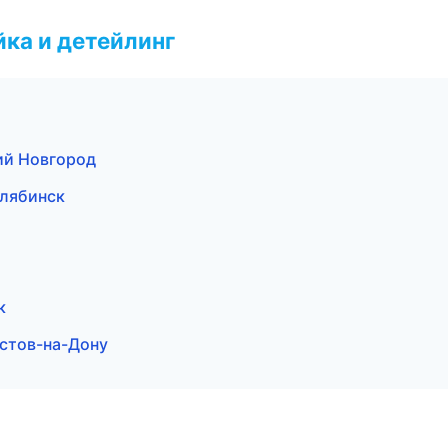
ка и детейлинг
ий Новгород
елябинск
к
остов-на-Дону