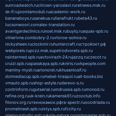
sunroadwatch.ru
citroen-yaroslavl.ru
ratnews.msk.ru
sk-if.ru
joomlamoduli.ru
academic-work.ru
bananaboys.ru
sanekua.ru
lianafrukt.ru
beta43.ru
tucsonwoori.com
alex-translation.ru
avantgardeclinics.ru
noel.msk.ru
buylq.ru
aquas-spb.ru
vilnerivne.com
bobry-2.ru
vtoroe-solnce.ru
nickysheen.ru
clockmir.ru
huntercraft.ru
стройокт.рф
webpixels.ru
pczz.msk.su
petrodvorets.spb.ru
nsintermed.spb.ru
avtovirazh-24.ru
jazzq.ru
czecot.ru
cruizi.spb.ru
spasskaya.spb.ru
kniris.ru
vkpeople.com
maminy-mysli.ru
arionorel.ru
khuseniosif.ru
dotmediacup.spb.ru
mebel-tiraspol.ru
all-books.biz
vmauto.spb.ru
shop-astyle.ru
derevo-s.ru
contrinform.ru
gutserial.ru
mdrussia.spb.ru
monod.ru
refine.org.ru
uk-krein.ru
kamensk61.ru
zooclub.info
filonov.org.ru
технокамск.рф
ra-spectr.ru
ooodriada.ru
promelmash.spb.ru
ixtys.spb.ru
fccity.ru
glamourstudio.spb.ru
kola-nature.org
spbmaster.spb.ru