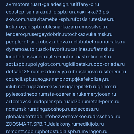
avrmotors.ru
art-galadesign.ru
tiffany-c.ru
ecostep-samara.ru
d-p.spb.ru
галактика73.рф
sko.com.ru
davitamebel-spb.ru
fotsis.ru
tesiaes.ru
kokoroyari.spb.ru
blesna-kazan.ru
mossilver.ru
lenderoq.ru
sergeydobrin.ru
tochkazvuka.msk.ru
people-of-art.ru
bezzubova.ru
clubtibet.ru
orior-aks.ru
dynamoauto.ru
szk-favorit.ru
carlines.ru
flatnsk.ru
kingbolenskaner.ru
alex-motor.ru
astroline.net.ru
act1.spb.ru
polyglot.com.ru
gidlipetsk.ru
ooo-driada.ru
detsad125.ru
mir-zdoroviya.ru
bruslanovo.ru
siterem.ru
council.spb.ru
лодкипатриот.рф
kafekolizey.ru
iclub.net.ru
gazon-easy.ru
sugarepilekb.ru
grinox.ru
pylesostineco.ru
msts-ozarenie.ru
kameryjooan.ru
artemovskij.ru
dopler.spb.ru
aid70.ru
metall-perm.ru
ndm.msk.ru
ratingzooshop.ru
apiaccess.ru
globalautotrade.info
bezverhovskoe.ru
drsschool.ru
ZOOSMART.SPB.RU
dalakony.ru
medikijob.ru
remontt.spb.ru
photostudia.spb.ru
myragon.ru