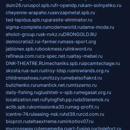
dum26.ru
ruspol.spb.ru
fr-opendp.ru
kam-solnyshko.ru
cheyenne-arapaho.ru
sevzapmetal.spb.ru
ted-lapidus.spb.ru
parasite-eliminator.ru
sigma-complete.ru
modernworld.ru
dama-moda.ru
eholot-group.ru
sk-nvkz.ru
DRONGOLD.RU
democratia2.ru
i-farmer.ru
mass-sport.org
jablonex.spb.ru
bookmess.ru
linkword.ru
refineua.com.ru
cs-spec.net.ru
altay-mebel.ru
DNK-THEATRE.RU
mechaniks.spb.ru
ipcamtechage.ru
skosta.ru
a-sun.ru
stroy-ldsp.ru
snowlands.org.ru
childrensshoes.ru
mrlizzy.ru
mebelsofiakrd.ru
bulizhenko.ru
rumantick.net.ru
mtszerno.ru
daily-fishing.ru
glushiteli-v-spb.ru
megasat.org.ru
localization.net.ru
flyingfish.pp.ru
ds5teremok.ru
aclib.spb.ru
komissionka30.ru
mag-profit.ru
icentre-74.ru
leasing-nsk.ru
hd39.ru
rcd.com.ru
bioprot.ru
deltaextreme.ru
mirkotlov07.ru
mycrossway.ru
temamedia.ru
art-fusing.ru
cbslefort.ru