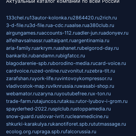
Актуальный каталог компаний по всей России
133chel.ru
13autor-kolonka.ru
2864420.ru
2rich.ru
3-d-file.ru
3d-file.ru
a-cdc.ru
aalse.ru
a380club.ru
airgungames.ru
accounts-112.ru
adler-jun.ru
adonyev.ru
alfeihavsalnassr.ru
altaipant.ru
argentinamia.ru
aria-family.ru
arkrym.ru
ashanet.ru
belgorod-day.ru
bankaribi.ru
bandamn.ru
bigfatcc.ru
blagodarenie-spb.ru
borodino-media.ru
card-voice.ru
cardvoice.ru
zed-online.ru
zvonitut.ru
zebra-tlt.ru
zarafshan.ru
york-life.ru
vintovoykompressor.ru
vladivostok-map.ru
vlknrussia.ru
wasabi-shop.ru
webamator.ru
zaryna.ru
youtubefree.ru
x-ton.ru
trade-farm.ru
tajuncos.ru
taksu.ru
tor-lyubov-i-grom.ru
spayderhed-2022.ru
splclub.ru
stoppamedia.ru
snow-guard.ru
slovar-ivrit.ru
cleanmedicine.ru
shkurki-karakulya.ru
kanotiforet.spb.ru
tutmassage.ru
ecolog.org.ru
praga.spb.ru
falcorussia.ru