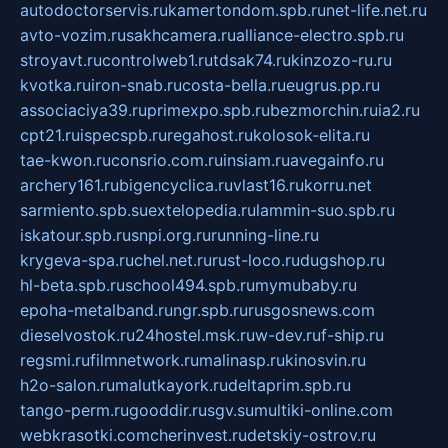
autodoctorservis.ru
kamertondom.spb.ru
net-life.net.ru
avto-vozim.ru
sakhcamera.ru
alliance-electro.spb.ru
stroyavt.ru
controlweb1.ru
tdsak74.ru
kinzozo-ru.ru
kvotka.ru
iron-snab.ru
costa-bella.ru
eugrus.pp.ru
associaciya39.ru
primexpo.spb.ru
bezmorchin.ru
ia2.ru
cpt21.ru
ispecspb.ru
regahost.ru
kolosok-elita.ru
tae-kwon.ru
consrio.com.ru
insiam.ru
avegainfo.ru
archery161.ru
bigencyclica.ru
vlast16.ru
korru.net
sarmiento.spb.su
extelopedia.ru
lammin-suo.spb.ru
iskatour.spb.ru
snpi.org.ru
running-line.ru
krygeva-spa.ru
chel.net.ru
rust-loco.ru
dugshop.ru
hl-beta.spb.ru
school494.spb.ru
mymubaby.ru
epoha-metalband.ru
ngr.spb.ru
rusgosnews.com
dieselvostok.ru
24hostel.msk.ru
w-dev.ru
f-ship.ru
regsmi.ru
filmnetwork.ru
malinasp.ru
kinosvin.ru
h2o-salon.ru
malutkayork.ru
deltaprim.spb.ru
tango-perm.ru
gooddir.ru
sgv.su
multiki-online.com
webkrasotki.com
cherinvest.ru
detskiy-ostrov.ru