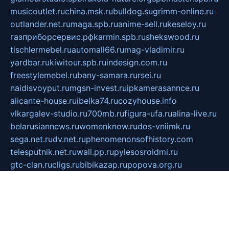
musicoutlet.ru
china.msk.ru
bulldog.su
grimm-online.ru
outlander.net.ru
maga.spb.ru
anime-sell.ru
keseloy.ru
газприборсервис.рф
karmin.spb.ru
shekswood.ru
tischlermebel.ru
automall66.ru
mag-vladimir.ru
yardbar.ru
kiwitour.spb.ru
indesign.com.ru
freestylemebel.ru
bany-samara.ru
rsei.ru
naidisvoyput.ru
mgsn-invest.ru
ipkamerasannce.ru
alicante-house.ru
ibelka74.ru
cozyhouse.info
vlkargalev-studio.ru
700mb.ru
figura-ufa.ru
alina-live.ru
belarusiannews.ru
womenknow.ru
dos-vniimk.ru
sega.net.ru
dv.net.ru
phenomenonsofhistory.com
telesputnik.net.ru
wall.pp.ru
pylesosroidmi.ru
gtc-clan.ru
cligs.ru
bibikazap.ru
popova.org.ru
netwhistler.spb.ru
bellvil.ru
bonzon.ru
iss-vladik.ru
defiparis.net.ru
las-gryzas.ru
amku.ru
electednews.spb.ru
feather.org.ru
spar72.ru
tankiigri.ru
dominus.com.ru
ibtree.ru
sanykool.pp.ru
unixlib.org.ru
menatep.spb.ru
gartenterrassen.ru
printeka.ru