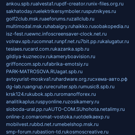
ankou.spb.ru
alvesta1.ru
pdf-creator.ru
nix-files.org.ru
sakhatoday.ru
elektrikersymboler.ru
sputnikyes.ru
golf2club.msk.ru
aeforums.ru
zallclub.ru
multimodal.msk.ru
habaigry.ru
haikko.ru
sobakopedia.ru
isz-fest.ru
ewnc.info
screensaver-clock.net.ru
volnav.spb.ru
comnat.ru
npf.net.ru
7bit.pp.ru
kalugatur.ru
tesiaes.ru
card.com.ru
kazanka.spb.ru
gildiya-kuznecov.ru
kameryboavision.ru
griffoncom.spb.ru
fabrika-emotsiy.ru
PARK-MATROSOVA.RU
agat.spb.ru
avtoyurist-moskva1.ru
hardware.org.ru
схема-авто.рф
dg-lab.ru
angrup.ru
recruiter.spb.ru
music8.spb.ru
krsk124.ru
kubok.spb.ru
romanofforex.ru
analitikaplus.ru
spyonline.ru
zosikamery.ru
sloboda-ural.pp.ru
AUTO-COM.SU
hohota.net
alimy.ru
online-z.com
aromat-vostoka.ru
otdelkaexp.ru
mobilvest.ru
bbd.net.ru
mebelshop.msk.ru
smp-forum.ru
bastion-td.ru
kosmoscreative.ru