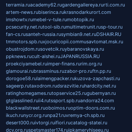
terramia.ru
academy62.ru
gardengallereya.ru
rti.com.ru
artem-news.ru
biserinca.ru
krasnodarkurort.com
imshowtv.ru
mebel-v-tule.ru
mobtopik.ru
pcsecurity.net.ru
tool-sib.ru
multimetrunit.ru
sp-tour.ru
fan-cs.ru
santeh-russia.ru
symbian9.net.ru
DSHAIR.RU
tmmotors.spb.ru
xjocuricopii.com
musavtomat.msk.ru
obustrojdom.ru
sovetcik.ru
ybaranovskaya.ru
ppknews.ru
cult-alshei.ru
JAPANRUSSIA.RU
proekciyamebel.ru
imper-finans.ru
rim.org.ru
glamourai.ru
brassminus.ru
zabor-pro.ru
ftn.pp.ru
dorogoe58.ru
laimengpacker.ru
kuzova-zapchasti.ru
sageerp.ru
taxodrom.ru
dsrazvitie.ru
hardcity.net.ru
ratinghomegames.ru
topservice25.ru
gubernyan.ru
gtglasslined.ru
ii4.ru
tssport.spb.ru
andorra24.com
blackwallstreet.ru
oboimos.ru
optim-doors.com.ru
ikuch.ru
nycr.org.ru
npa21.ru
vremya-ch.spb.ru
desert000.ru
ivtorgi.ru
ifiori.ru
catalog-statei.ru
dcv.org.ru
spetsmaster174.ru
ipkameryhiseeu.ru