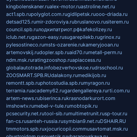
kingbolenskaner.ru
alex-motor.ru
astroline.net.ru
act1.spb.ru
polyglot.com.ru
gidlipetsk.ru
ooo-driada.ru
detsad125.ru
mir-zdoroviya.ru
bruslanovo.ru
siterem.ru
council.spb.ru
лодкипатриот.рф
kafekolizey.ru
iclub.net.ru
gazon-easy.ru
sugarepilekb.ru
grinox.ru
pylesostineco.ru
msts-ozarenie.ru
kameryjooan.ru
artemovskij.ru
dopler.spb.ru
aid70.ru
metall-perm.ru
ndm.msk.ru
ratingzooshop.ru
apiaccess.ru
globalautotrade.info
bezverhovskoe.ru
drsschool.ru
ZOOSMART.SPB.RU
dalakony.ru
medikijob.ru
remontt.spb.ru
photostudia.spb.ru
myragon.ru
terramia.ru
academy62.ru
gardengallereya.ru
rti.com.ru
artem-news.ru
biserinca.ru
krasnodarkurort.com
imshowtv.ru
mebel-v-tule.ru
mobtopik.ru
pcsecurity.net.ru
tool-sib.ru
multimetrunit.ru
sp-tour.ru
fan-cs.ru
santeh-russia.ru
symbian9.net.ru
DSHAIR.RU
tmmotors.spb.ru
xjocuricopii.com
musavtomat.msk.ru
obustrojdom.ru
sovetcik.ru
ybaranovskaya.ru