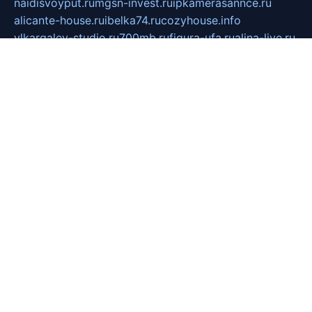
naidisvoyput.ru
mgsn-invest.ru
ipkamerasannce.ru
alicante-house.ru
ibelka74.ru
cozyhouse.info
vlkargalev-studio.ru
700mb.ru
figura-ufa.ru
alina-live.ru
belarusiannews.ru
womenknow.ru
dos-vniimk.ru
sega.net.ru
dv.net.ru
phenomenonsofhistory.com
telesputnik.net.ru
wall.pp.ru
pylesosroidmi.ru
gtc-clan.ru
cligs.ru
bibikazap.ru
popova.org.ru
netwhistler.spb.ru
bellvil.ru
bonzon.ru
iss-vladik.ru
defiparis.net.ru
las-gryzas.ru
amku.ru
electednews.spb.ru
feather.org.ru
spar72.ru
tankiigri.ru
dominus.com.ru
ibtree.ru
sanykool.pp.ru
unixlib.org.ru
menatep.spb.ru
gartenterrassen.ru
printeka.ru
skvozilka.com.ru
parkovka-pub.ru
lovemobi.ru
art-ru.ru
emulatorz.com.ru
alucomp.com.ru
tatforum.com.ru
alternativa-profi.ru
dermakler.ru
artsurvey.ru
aredir.ru
khimspas.ru
centr-maxi.ru
2018r.ru
bort-stomer-defort.ru
professional2.ru
gibsons.ru
artselena.ru
art-pilot.ru
ingredient.spb.ru