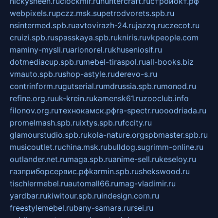
nickysheen.ru
clockmir.ru
huntercraft.ru
стройокт.рф
webpixels.ru
pczz.msk.su
petrodvorets.spb.ru
nsintermed.spb.ru
avtovirazh-24.ru
jazzq.ru
czecot.ru
cruizi.spb.ru
spasskaya.spb.ru
kniris.ru
vkpeople.com
maminy-mysli.ru
arionorel.ru
khuseniosif.ru
dotmediacup.spb.ru
mebel-tiraspol.ru
all-books.biz
vmauto.spb.ru
shop-astyle.ru
derevo-s.ru
contrinform.ru
gutserial.ru
mdrussia.spb.ru
monod.ru
refine.org.ru
uk-krein.ru
kamensk61.ru
zooclub.info
filonov.org.ru
технокамск.рф
ra-spectr.ru
ooodriada.ru
promelmash.spb.ru
ixtys.spb.ru
fccity.ru
glamourstudio.spb.ru
kola-nature.org
spbmaster.spb.ru
musicoutlet.ru
china.msk.ru
bulldog.su
grimm-online.ru
outlander.net.ru
maga.spb.ru
anime-sell.ru
keseloy.ru
газприборсервис.рф
karmin.spb.ru
shekswood.ru
tischlermebel.ru
automall66.ru
mag-vladimir.ru
yardbar.ru
kiwitour.spb.ru
indesign.com.ru
freestylemebel.ru
bany-samara.ru
rsei.ru