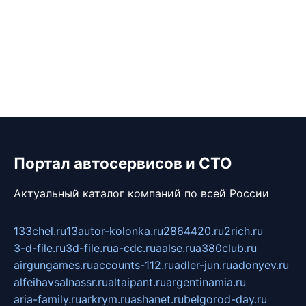
Портал автосервисов и СТО
Актуальный каталог компаний по всей России
133chel.ru
13autor-kolonka.ru
2864420.ru
2rich.ru
3-d-file.ru
3d-file.ru
a-cdc.ru
aalse.ru
a380club.ru
airgungames.ru
accounts-112.ru
adler-jun.ru
adonyev.ru
alfeihavsalnassr.ru
altaipant.ru
argentinamia.ru
aria-family.ru
arkrym.ru
ashanet.ru
belgorod-day.ru