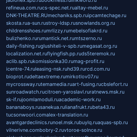
jablonex.spb.ru
bookmess.ru
linkword.ru
refineua.com.ru
cs-spec.net.ru
altay-mebel.ru
DNK-THEATRE.RU
mechaniks.spb.ru
ipcamtechage.ru
skosta.ru
a-sun.ru
stroy-ldsp.ru
snowlands.org.ru
childrensshoes.ru
mrlizzy.ru
mebelsofiakrd.ru
bulizhenko.ru
rumantick.net.ru
mtszerno.ru
daily-fishing.ru
glushiteli-v-spb.ru
megasat.org.ru
localization.net.ru
flyingfish.pp.ru
ds5teremok.ru
aclib.spb.ru
komissionka30.ru
mag-profit.ru
icentre-74.ru
leasing-nsk.ru
hd39.ru
rcd.com.ru
bioprot.ru
deltaextreme.ru
mirkotlov07.ru
mycrossway.ru
temamedia.ru
art-fusing.ru
cbslefort.ru
sunroadwatch.ru
citroen-yaroslavl.ru
ratnews.msk.ru
sk-if.ru
joomlamoduli.ru
academic-work.ru
bananaboys.ru
sanekua.ru
lianafrukt.ru
beta43.ru
tucsonwoori.com
alex-translation.ru
avantgardeclinics.ru
noel.msk.ru
buylq.ru
aquas-spb.ru
vilnerivne.com
bobry-2.ru
vtoroe-solnce.ru