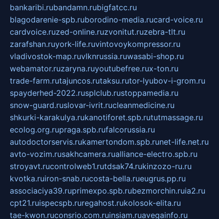
bankaribi.ru
bandamn.ru
bigfatcc.ru
blagodarenie-spb.ru
borodino-media.ru
card-voice.ru
cardvoice.ru
zed-online.ru
zvonitut.ru
zebra-tlt.ru
zarafshan.ru
york-life.ru
vintovoykompressor.ru
vladivostok-map.ru
vlknrussia.ru
wasabi-shop.ru
webamator.ru
zaryna.ru
youtubefree.ru
x-ton.ru
trade-farm.ru
tajuncos.ru
taksu.ru
tor-lyubov-i-grom.ru
spayderhed-2022.ru
splclub.ru
stoppamedia.ru
snow-guard.ru
slovar-ivrit.ru
cleanmedicine.ru
shkurki-karakulya.ru
kanotiforet.spb.ru
tutmassage.ru
ecolog.org.ru
praga.spb.ru
falcorussia.ru
autodoctorservis.ru
kamertondom.spb.ru
net-life.net.ru
avto-vozim.ru
sakhcamera.ru
alliance-electro.spb.ru
stroyavt.ru
controlweb1.ru
tdsak74.ru
kinzozo-ru.ru
kvotka.ru
iron-snab.ru
costa-bella.ru
eugrus.pp.ru
associaciya39.ru
primexpo.spb.ru
bezmorchin.ru
ia2.ru
cpt21.ru
ispecspb.ru
regahost.ru
kolosok-elita.ru
tae-kwon.ru
consrio.com.ru
insiam.ru
avegainfo.ru