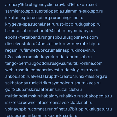
archery161.ru
bigencyclica.ru
vlast16.ru
korru.net
sarmiento.spb.su
extelopedia.ru
lammin-suo.spb.ru
iskatour.spb.ru
snpi.org.ru
running-line.ru
krygeva-spa.ru
chel.net.ru
rust-loco.ru
dugshop.ru
hl-beta.spb.ru
school494.spb.ru
mymubaby.ru
epoha-metalband.ru
ngr.spb.ru
rusgosnews.com
dieselvostok.ru
24hostel.msk.ru
w-dev.ru
f-ship.ru
regsmi.ru
filmnetwork.ru
malinasp.ru
kinosvin.ru
h2o-salon.ru
malutkayork.ru
deltaprim.spb.ru
tango-perm.ru
gooddir.ru
sgv.su
multiki-online.com
webkrasotki.com
cherinvest.ru
detskiy-ostrov.ru
ankou.spb.ru
alvesta1.ru
pdf-creator.ru
nix-files.org.ru
sakhatoday.ru
elektrikersymboler.ru
sputnikyes.ru
golf2club.msk.ru
aeforums.ru
zallclub.ru
multimodal.msk.ru
habaigry.ru
haikko.ru
sobakopedia.ru
isz-fest.ru
ewnc.info
screensaver-clock.net.ru
volnav.spb.ru
comnat.ru
npf.net.ru
7bit.pp.ru
kalugatur.ru
tesiaes.ru
card.com.ru
kazanka.spb.ru