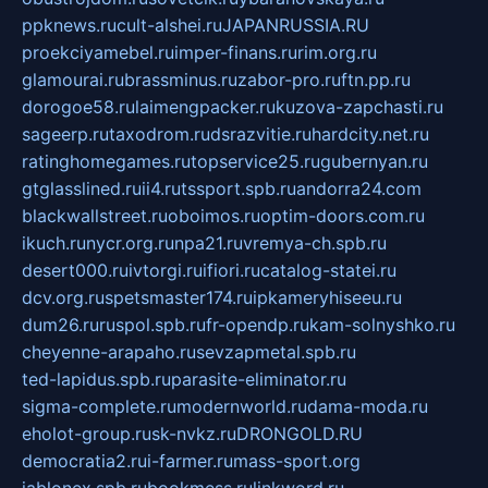
ppknews.ru
cult-alshei.ru
JAPANRUSSIA.RU
proekciyamebel.ru
imper-finans.ru
rim.org.ru
glamourai.ru
brassminus.ru
zabor-pro.ru
ftn.pp.ru
dorogoe58.ru
laimengpacker.ru
kuzova-zapchasti.ru
sageerp.ru
taxodrom.ru
dsrazvitie.ru
hardcity.net.ru
ratinghomegames.ru
topservice25.ru
gubernyan.ru
gtglasslined.ru
ii4.ru
tssport.spb.ru
andorra24.com
blackwallstreet.ru
oboimos.ru
optim-doors.com.ru
ikuch.ru
nycr.org.ru
npa21.ru
vremya-ch.spb.ru
desert000.ru
ivtorgi.ru
ifiori.ru
catalog-statei.ru
dcv.org.ru
spetsmaster174.ru
ipkameryhiseeu.ru
dum26.ru
ruspol.spb.ru
fr-opendp.ru
kam-solnyshko.ru
cheyenne-arapaho.ru
sevzapmetal.spb.ru
ted-lapidus.spb.ru
parasite-eliminator.ru
sigma-complete.ru
modernworld.ru
dama-moda.ru
eholot-group.ru
sk-nvkz.ru
DRONGOLD.RU
democratia2.ru
i-farmer.ru
mass-sport.org