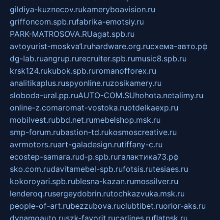
gildiya-kuznecov.ru
kameryboavision.ru
griffoncom.spb.ru
fabrika-emotsiy.ru
PARK-MATROSOVA.RU
agat.spb.ru
avtoyurist-moskva1.ru
hardware.org.ru
схема-авто.рф
dg-lab.ru
angrup.ru
recruiter.spb.ru
music8.spb.ru
krsk124.ru
kubok.spb.ru
romanofforex.ru
analitikaplus.ru
spyonline.ru
zosikamery.ru
sloboda-ural.pp.ru
AUTO-COM.SU
hohota.net
alimy.ru
online-z.com
aromat-vostoka.ru
otdelkaexp.ru
mobilvest.ru
bbd.net.ru
mebelshop.msk.ru
smp-forum.ru
bastion-td.ru
kosmoscreative.ru
avrmotors.ru
art-galadesign.ru
tiffany-c.ru
ecostep-samara.ru
d-p.spb.ru
галактика73.рф
sko.com.ru
davitamebel-spb.ru
fotsis.ru
tesiaes.ru
kokoroyari.spb.ru
blesna-kazan.ru
mossilver.ru
lenderoq.ru
sergeydobrin.ru
tochkazvuka.msk.ru
people-of-art.ru
bezzubova.ru
clubtibet.ru
orior-aks.ru
dynamoauto.ru
szk-favorit.ru
carlines.ru
flatnsk.ru