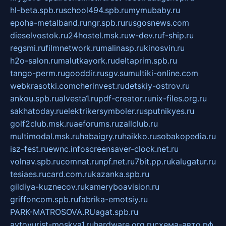
hl-beta.spb.ru
school494.spb.ru
mymubaby.ru
epoha-metalband.ru
ngr.spb.ru
rusgosnews.com
dieselvostok.ru
24hostel.msk.ru
w-dev.ru
f-ship.ru
regsmi.ru
filmnetwork.ru
malinasp.ru
kinosvin.ru
h2o-salon.ru
malutkayork.ru
deltaprim.spb.ru
tango-perm.ru
gooddir.ru
sgv.su
multiki-online.com
webkrasotki.com
cherinvest.ru
detskiy-ostrov.ru
ankou.spb.ru
alvesta1.ru
pdf-creator.ru
nix-files.org.ru
sakhatoday.ru
elektrikersymboler.ru
sputnikyes.ru
golf2club.msk.ru
aeforums.ru
zallclub.ru
multimodal.msk.ru
habaigry.ru
haikko.ru
sobakopedia.ru
isz-fest.ru
ewnc.info
screensaver-clock.net.ru
volnav.spb.ru
comnat.ru
npf.net.ru
7bit.pp.ru
kalugatur.ru
tesiaes.ru
card.com.ru
kazanka.spb.ru
gildiya-kuznecov.ru
kameryboavision.ru
griffoncom.spb.ru
fabrika-emotsiy.ru
PARK-MATROSOVA.RU
agat.spb.ru
avtoyurist-moskva1.ru
hardware.org.ru
схема-авто.рф