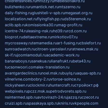
childrensshoes.ru
mrlizzy.ru
mebelsofiakrd.ru
bulizhenko.ru
rumantick.net.ru
mtszerno.ru
daily-fishing.ru
glushiteli-v-spb.ru
megasat.org.ru
localization.net.ru
flyingfish.pp.ru
ds5teremok.ru
aclib.spb.ru
komissionka30.ru
mag-profit.ru
icentre-74.ru
leasing-nsk.ru
hd39.ru
rcd.com.ru
bioprot.ru
deltaextreme.ru
mirkotlov07.ru
mycrossway.ru
temamedia.ru
art-fusing.ru
cbslefort.ru
sunroadwatch.ru
citroen-yaroslavl.ru
ratnews.msk.ru
sk-if.ru
joomlamoduli.ru
academic-work.ru
bananaboys.ru
sanekua.ru
lianafrukt.ru
beta43.ru
tucsonwoori.com
alex-translation.ru
avantgardeclinics.ru
noel.msk.ru
buylq.ru
aquas-spb.ru
vilnerivne.com
bobry-2.ru
vtoroe-solnce.ru
nickysheen.ru
clockmir.ru
huntercraft.ru
стройокт.рф
webpixels.ru
pczz.msk.su
petrodvorets.spb.ru
nsintermed.spb.ru
avtovirazh-24.ru
jazzq.ru
czecot.ru
cruizi.spb.ru
spasskaya.spb.ru
kniris.ru
vkpeople.com