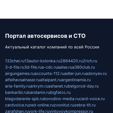
Портал автосервисов и СТО
Актуальный каталог компаний по всей России
133chel.ru
13autor-kolonka.ru
2864420.ru
2rich.ru
3-d-file.ru
3d-file.ru
a-cdc.ru
aalse.ru
a380club.ru
airgungames.ru
accounts-112.ru
adler-jun.ru
adonyev.ru
alfeihavsalnassr.ru
altaipant.ru
argentinamia.ru
aria-family.ru
arkrym.ru
ashanet.ru
belgorod-day.ru
bankaribi.ru
bandamn.ru
bigfatcc.ru
blagodarenie-spb.ru
borodino-media.ru
card-voice.ru
cardvoice.ru
zed-online.ru
zvonitut.ru
zebra-tlt.ru
zarafshan.ru
york-life.ru
vintovoykompressor.ru