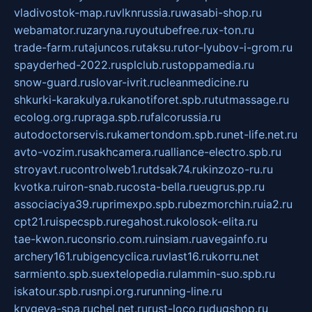
vladivostok-map.ru
vlknrussia.ru
wasabi-shop.ru
webamator.ru
zaryna.ru
youtubefree.ru
x-ton.ru
trade-farm.ru
tajuncos.ru
taksu.ru
tor-lyubov-i-grom.ru
spayderhed-2022.ru
splclub.ru
stoppamedia.ru
snow-guard.ru
slovar-ivrit.ru
cleanmedicine.ru
shkurki-karakulya.ru
kanotiforet.spb.ru
tutmassage.ru
ecolog.org.ru
praga.spb.ru
falcorussia.ru
autodoctorservis.ru
kamertondom.spb.ru
net-life.net.ru
avto-vozim.ru
sakhcamera.ru
alliance-electro.spb.ru
stroyavt.ru
controlweb1.ru
tdsak74.ru
kinzozo-ru.ru
kvotka.ru
iron-snab.ru
costa-bella.ru
eugrus.pp.ru
associaciya39.ru
primexpo.spb.ru
bezmorchin.ru
ia2.ru
cpt21.ru
ispecspb.ru
regahost.ru
kolosok-elita.ru
tae-kwon.ru
consrio.com.ru
insiam.ru
avegainfo.ru
archery161.ru
bigencyclica.ru
vlast16.ru
korru.net
sarmiento.spb.su
extelopedia.ru
lammin-suo.spb.ru
iskatour.spb.ru
snpi.org.ru
running-line.ru
krygeva-spa.ru
chel.net.ru
rust-loco.ru
dugshop.ru