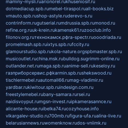
maminy-mysli.ru
arionorel.ru
khuseniosif.ru
dotmediacup.spb.ru
mebel-tiraspol.ru
all-books.biz
vmauto.spb.ru
shop-astyle.ru
derevo-s.ru
contrinform.ru
gutserial.ru
mdrussia.spb.ru
monod.ru
refine.org.ru
uk-krein.ru
kamensk61.ru
zooclub.info
filonov.org.ru
технокамск.рф
ra-spectr.ru
ooodriada.ru
promelmash.spb.ru
ixtys.spb.ru
fccity.ru
glamourstudio.spb.ru
kola-nature.org
spbmaster.spb.ru
musicoutlet.ru
china.msk.ru
bulldog.su
grimm-online.ru
outlander.net.ru
maga.spb.ru
anime-sell.ru
keseloy.ru
газприборсервис.рф
karmin.spb.ru
shekswood.ru
tischlermebel.ru
automall66.ru
mag-vladimir.ru
yardbar.ru
kiwitour.spb.ru
indesign.com.ru
freestylemebel.ru
bany-samara.ru
rsei.ru
naidisvoyput.ru
mgsn-invest.ru
ipkamerasannce.ru
alicante-house.ru
ibelka74.ru
cozyhouse.info
vlkargalev-studio.ru
700mb.ru
figura-ufa.ru
alina-live.ru
belarusiannews.ru
womenknow.ru
dos-vniimk.ru