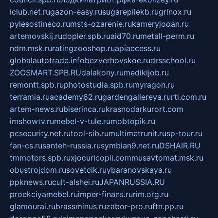
iclub.net.ru
gazon-easy.ru
sugarepilekb.ru
grinox.ru
pylesostineco.ru
msts-ozarenie.ru
kameryjooan.ru
artemovskij.ru
dopler.spb.ru
aid70.ru
metall-perm.ru
ndm.msk.ru
ratingzooshop.ru
apiaccess.ru
globalautotrade.info
bezverhovskoe.ru
drsschool.ru
ZOOSMART.SPB.RU
dalakony.ru
medikijob.ru
remontt.spb.ru
photostudia.spb.ru
myragon.ru
terramia.ru
academy62.ru
gardengallereya.ru
rti.com.ru
artem-news.ru
biserinca.ru
krasnodarkurort.com
imshowtv.ru
mebel-v-tule.ru
mobtopik.ru
pcsecurity.net.ru
tool-sib.ru
multimetrunit.ru
sp-tour.ru
fan-cs.ru
santeh-russia.ru
symbian9.net.ru
DSHAIR.RU
tmmotors.spb.ru
xjocuricopii.com
musavtomat.msk.ru
obustrojdom.ru
sovetcik.ru
ybaranovskaya.ru
ppknews.ru
cult-alshei.ru
JAPANRUSSIA.RU
proekciyamebel.ru
imper-finans.ru
rim.org.ru
glamourai.ru
brassminus.ru
zabor-pro.ru
ftn.pp.ru