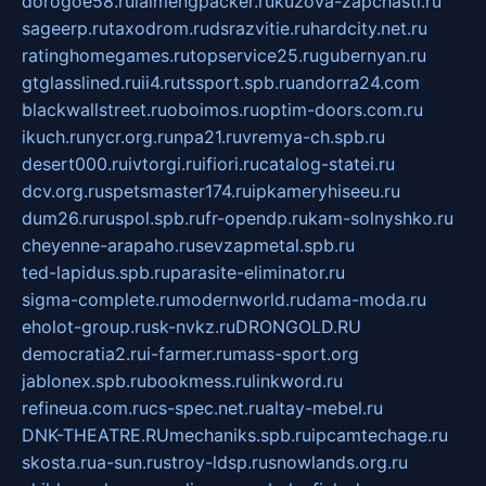
dorogoe58.ru
laimengpacker.ru
kuzova-zapchasti.ru
sageerp.ru
taxodrom.ru
dsrazvitie.ru
hardcity.net.ru
ratinghomegames.ru
topservice25.ru
gubernyan.ru
gtglasslined.ru
ii4.ru
tssport.spb.ru
andorra24.com
blackwallstreet.ru
oboimos.ru
optim-doors.com.ru
ikuch.ru
nycr.org.ru
npa21.ru
vremya-ch.spb.ru
desert000.ru
ivtorgi.ru
ifiori.ru
catalog-statei.ru
dcv.org.ru
spetsmaster174.ru
ipkameryhiseeu.ru
dum26.ru
ruspol.spb.ru
fr-opendp.ru
kam-solnyshko.ru
cheyenne-arapaho.ru
sevzapmetal.spb.ru
ted-lapidus.spb.ru
parasite-eliminator.ru
sigma-complete.ru
modernworld.ru
dama-moda.ru
eholot-group.ru
sk-nvkz.ru
DRONGOLD.RU
democratia2.ru
i-farmer.ru
mass-sport.org
jablonex.spb.ru
bookmess.ru
linkword.ru
refineua.com.ru
cs-spec.net.ru
altay-mebel.ru
DNK-THEATRE.RU
mechaniks.spb.ru
ipcamtechage.ru
skosta.ru
a-sun.ru
stroy-ldsp.ru
snowlands.org.ru