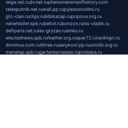
sega.net.ru
dv.net.ru
phenomenonsofhistory.com
telesputnik.net.ru
wall.pp.ru
pylesosroidmi.ru
gtc-clan.ru
cligs.ru
bibikazap.ru
popova.org.ru
netwhistler.spb.ru
bellvil.ru
bonzon.ru
iss-vladik.ru
defiparis.net.ru
las-gryzas.ru
amku.ru
electednews.spb.ru
feather.org.ru
spar72.ru
tankiigri.ru
dominus.com.ru
ibtree.ru
sanykool.pp.ru
unixlib.org.ru
menatep.spb.ru
gartenterrassen.ru
printeka.ru
skvozilka.com.ru
parkovka-pub.ru
lovemobi.ru
art-ru.ru
emulatorz.com.ru
alucomp.com.ru
tatforum.com.ru
alternativa-profi.ru
dermakler.ru
artsurvey.ru
aredir.ru
khimspas.ru
centr-maxi.ru
2018r.ru
bort-stomer-defort.ru
professional2.ru
gibsons.ru
artselena.ru
art-pilot.ru
ingredient.spb.ru
npfpolimer.spb.ru
argentum.spb.ru
hom-edu.ru
af-num.ru
cashadvanceamericasev.org
trexp.spb.ru
apteka-gerzena.ru
vasilyevka.msk.ru
personalloanrgx.org
tishanskiysdk.ru
atma-volga.ru