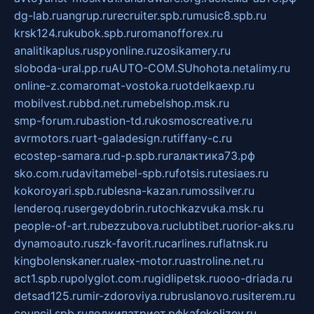
dg-lab.ru
angrup.ru
recruiter.spb.ru
music8.spb.ru
krsk124.ru
kubok.spb.ru
romanofforex.ru
analitikaplus.ru
spyonline.ru
zosikamery.ru
sloboda-ural.pp.ru
AUTO-COM.SU
hohota.net
alimy.ru
online-z.com
aromat-vostoka.ru
otdelkaexp.ru
mobilvest.ru
bbd.net.ru
mebelshop.msk.ru
smp-forum.ru
bastion-td.ru
kosmoscreative.ru
avrmotors.ru
art-galadesign.ru
tiffany-c.ru
ecostep-samara.ru
d-p.spb.ru
галактика73.рф
sko.com.ru
davitamebel-spb.ru
fotsis.ru
tesiaes.ru
kokoroyari.spb.ru
blesna-kazan.ru
mossilver.ru
lenderoq.ru
sergeydobrin.ru
tochkazvuka.msk.ru
people-of-art.ru
bezzubova.ru
clubtibet.ru
orior-aks.ru
dynamoauto.ru
szk-favorit.ru
carlines.ru
flatnsk.ru
kingbolenskaner.ru
alex-motor.ru
astroline.net.ru
act1.spb.ru
polyglot.com.ru
gidlipetsk.ru
ooo-driada.ru
detsad125.ru
mir-zdoroviya.ru
bruslanovo.ru
siterem.ru
council.spb.ru
лодкипатриот.рф
kafekolizey.ru