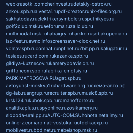
webkrasotki.com
cherinvest.ru
detskiy-ostrov.ru
ankou.spb.ru
alvesta1.ru
pdf-creator.ru
nix-files.org.ru
sakhatoday.ru
elektrikersymboler.ru
sputnikyes.ru
golf2club.msk.ru
aeforums.ru
zallclub.ru
multimodal.msk.ru
habaigry.ru
haikko.ru
sobakopedia.ru
isz-fest.ru
ewnc.info
screensaver-clock.net.ru
volnav.spb.ru
comnat.ru
npf.net.ru
7bit.pp.ru
kalugatur.ru
tesiaes.ru
card.com.ru
kazanka.spb.ru
gildiya-kuznecov.ru
kameryboavision.ru
griffoncom.spb.ru
fabrika-emotsiy.ru
PARK-MATROSOVA.RU
agat.spb.ru
avtoyurist-moskva1.ru
hardware.org.ru
схема-авто.рф
dg-lab.ru
angrup.ru
recruiter.spb.ru
music8.spb.ru
krsk124.ru
kubok.spb.ru
romanofforex.ru
analitikaplus.ru
spyonline.ru
zosikamery.ru
sloboda-ural.pp.ru
AUTO-COM.SU
hohota.net
alimy.ru
online-z.com
aromat-vostoka.ru
otdelkaexp.ru
mobilvest.ru
bbd.net.ru
mebelshop.msk.ru