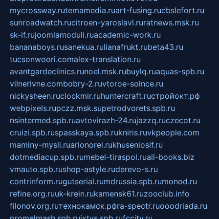
mycrossway.ru
temamedia.ru
art-fusing.ru
cbslefort.ru
sunroadwatch.ru
citroen-yaroslavl.ru
ratnews.msk.ru
sk-if.ru
joomlamoduli.ru
academic-work.ru
bananaboys.ru
sanekua.ru
lianafrukt.ru
beta43.ru
tucsonwoori.com
alex-translation.ru
avantgardeclinics.ru
noel.msk.ru
buylq.ru
aquas-spb.ru
vilnerivne.com
bobry-2.ru
vtoroe-solnce.ru
nickysheen.ru
clockmir.ru
huntercraft.ru
стройокт.рф
webpixels.ru
pczz.msk.su
petrodvorets.spb.ru
nsintermed.spb.ru
avtovirazh-24.ru
jazzq.ru
czecot.ru
cruizi.spb.ru
spasskaya.spb.ru
kniris.ru
vkpeople.com
maminy-mysli.ru
arionorel.ru
khuseniosif.ru
dotmediacup.spb.ru
mebel-tiraspol.ru
all-books.biz
vmauto.spb.ru
shop-astyle.ru
derevo-s.ru
contrinform.ru
gutserial.ru
mdrussia.spb.ru
monod.ru
refine.org.ru
uk-krein.ru
kamensk61.ru
zooclub.info
filonov.org.ru
технокамск.рф
ra-spectr.ru
ooodriada.ru
promelmash.spb.ru
ixtys.spb.ru
fccity.ru