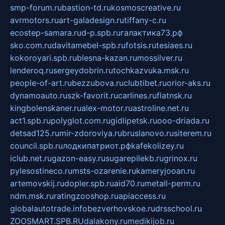
smp-forum.ru
bastion-td.ru
kosmoscreative.ru
avrmotors.ru
art-galadesign.ru
tiffany-c.ru
ecostep-samara.ru
d-p.spb.ru
галактика73.рф
sko.com.ru
davitamebel-spb.ru
fotsis.ru
tesiaes.ru
kokoroyari.spb.ru
blesna-kazan.ru
mossilver.ru
lenderoq.ru
sergeydobrin.ru
tochkazvuka.msk.ru
people-of-art.ru
bezzubova.ru
clubtibet.ru
orior-aks.ru
dynamoauto.ru
szk-favorit.ru
carlines.ru
flatnsk.ru
kingbolenskaner.ru
alex-motor.ru
astroline.net.ru
act1.spb.ru
polyglot.com.ru
gidlipetsk.ru
ooo-driada.ru
detsad125.ru
mir-zdoroviya.ru
bruslanovo.ru
siterem.ru
council.spb.ru
лодкипатриот.рф
kafekolizey.ru
iclub.net.ru
gazon-easy.ru
sugarepilekb.ru
grinox.ru
pylesostineco.ru
msts-ozarenie.ru
kameryjooan.ru
artemovskij.ru
dopler.spb.ru
aid70.ru
metall-perm.ru
ndm.msk.ru
ratingzooshop.ru
apiaccess.ru
globalautotrade.info
bezverhovskoe.ru
drsschool.ru
ZOOSMART.SPB.RU
dalakony.ru
medikijob.ru