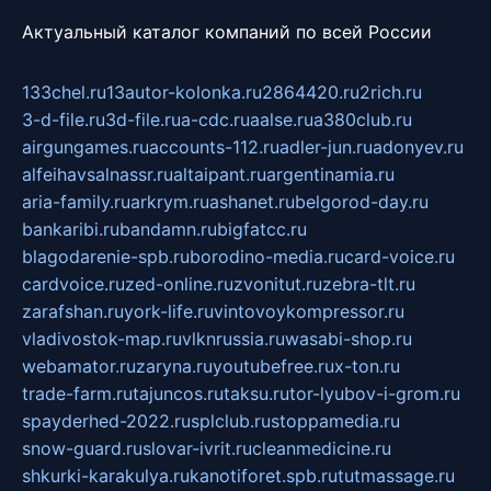
Актуальный каталог компаний по всей России
133chel.ru
13autor-kolonka.ru
2864420.ru
2rich.ru
3-d-file.ru
3d-file.ru
a-cdc.ru
aalse.ru
a380club.ru
airgungames.ru
accounts-112.ru
adler-jun.ru
adonyev.ru
alfeihavsalnassr.ru
altaipant.ru
argentinamia.ru
aria-family.ru
arkrym.ru
ashanet.ru
belgorod-day.ru
bankaribi.ru
bandamn.ru
bigfatcc.ru
blagodarenie-spb.ru
borodino-media.ru
card-voice.ru
cardvoice.ru
zed-online.ru
zvonitut.ru
zebra-tlt.ru
zarafshan.ru
york-life.ru
vintovoykompressor.ru
vladivostok-map.ru
vlknrussia.ru
wasabi-shop.ru
webamator.ru
zaryna.ru
youtubefree.ru
x-ton.ru
trade-farm.ru
tajuncos.ru
taksu.ru
tor-lyubov-i-grom.ru
spayderhed-2022.ru
splclub.ru
stoppamedia.ru
snow-guard.ru
slovar-ivrit.ru
cleanmedicine.ru
shkurki-karakulya.ru
kanotiforet.spb.ru
tutmassage.ru