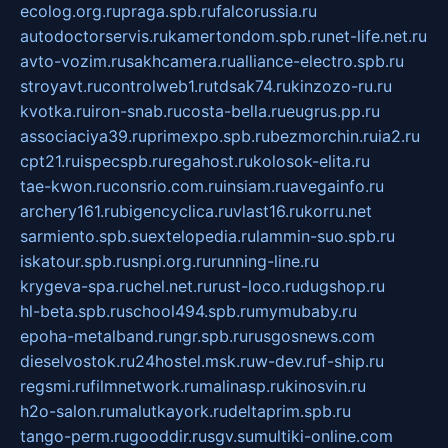
ecolog.org.ru
praga.spb.ru
falcorussia.ru
autodoctorservis.ru
kamertondom.spb.ru
net-life.net.ru
avto-vozim.ru
sakhcamera.ru
alliance-electro.spb.ru
stroyavt.ru
controlweb1.ru
tdsak74.ru
kinzozo-ru.ru
kvotka.ru
iron-snab.ru
costa-bella.ru
eugrus.pp.ru
associaciya39.ru
primexpo.spb.ru
bezmorchin.ru
ia2.ru
cpt21.ru
ispecspb.ru
regahost.ru
kolosok-elita.ru
tae-kwon.ru
consrio.com.ru
insiam.ru
avegainfo.ru
archery161.ru
bigencyclica.ru
vlast16.ru
korru.net
sarmiento.spb.su
extelopedia.ru
lammin-suo.spb.ru
iskatour.spb.ru
snpi.org.ru
running-line.ru
krygeva-spa.ru
chel.net.ru
rust-loco.ru
dugshop.ru
hl-beta.spb.ru
school494.spb.ru
mymubaby.ru
epoha-metalband.ru
ngr.spb.ru
rusgosnews.com
dieselvostok.ru
24hostel.msk.ru
w-dev.ru
f-ship.ru
regsmi.ru
filmnetwork.ru
malinasp.ru
kinosvin.ru
h2o-salon.ru
malutkayork.ru
deltaprim.spb.ru
tango-perm.ru
gooddir.ru
sgv.su
multiki-online.com