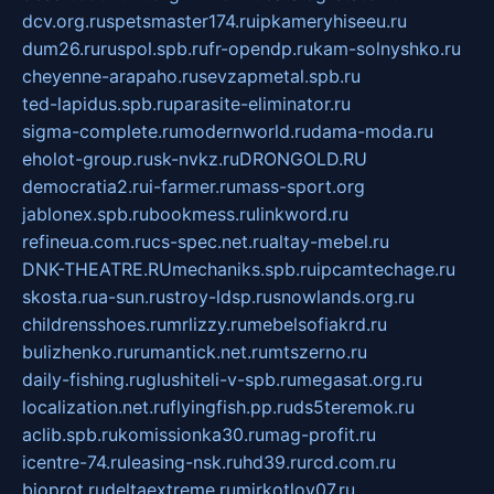
dcv.org.ru
spetsmaster174.ru
ipkameryhiseeu.ru
dum26.ru
ruspol.spb.ru
fr-opendp.ru
kam-solnyshko.ru
cheyenne-arapaho.ru
sevzapmetal.spb.ru
ted-lapidus.spb.ru
parasite-eliminator.ru
sigma-complete.ru
modernworld.ru
dama-moda.ru
eholot-group.ru
sk-nvkz.ru
DRONGOLD.RU
democratia2.ru
i-farmer.ru
mass-sport.org
jablonex.spb.ru
bookmess.ru
linkword.ru
refineua.com.ru
cs-spec.net.ru
altay-mebel.ru
DNK-THEATRE.RU
mechaniks.spb.ru
ipcamtechage.ru
skosta.ru
a-sun.ru
stroy-ldsp.ru
snowlands.org.ru
childrensshoes.ru
mrlizzy.ru
mebelsofiakrd.ru
bulizhenko.ru
rumantick.net.ru
mtszerno.ru
daily-fishing.ru
glushiteli-v-spb.ru
megasat.org.ru
localization.net.ru
flyingfish.pp.ru
ds5teremok.ru
aclib.spb.ru
komissionka30.ru
mag-profit.ru
icentre-74.ru
leasing-nsk.ru
hd39.ru
rcd.com.ru
bioprot.ru
deltaextreme.ru
mirkotlov07.ru