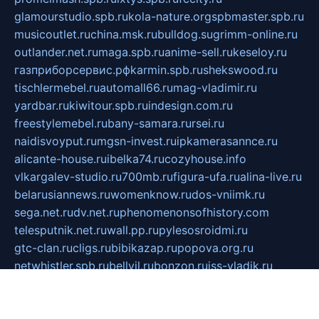
glamourstudio.spb.ru
kola-nature.org
spbmaster.spb.ru
musicoutlet.ru
china.msk.ru
bulldog.su
grimm-online.ru
outlander.net.ru
maga.spb.ru
anime-sell.ru
keseloy.ru
газприборсервис.рф
karmin.spb.ru
shekswood.ru
tischlermebel.ru
automall66.ru
mag-vladimir.ru
yardbar.ru
kiwitour.spb.ru
indesign.com.ru
freestylemebel.ru
bany-samara.ru
rsei.ru
naidisvoyput.ru
mgsn-invest.ru
ipkamerasannce.ru
alicante-house.ru
ibelka74.ru
cozyhouse.info
vlkargalev-studio.ru
700mb.ru
figura-ufa.ru
alina-live.ru
belarusiannews.ru
womenknow.ru
dos-vniimk.ru
sega.net.ru
dv.net.ru
phenomenonsofhistory.com
telesputnik.net.ru
wall.pp.ru
pylesosroidmi.ru
gtc-clan.ru
cligs.ru
bibikazap.ru
popova.org.ru
netwhistler.spb.ru
bellvil.ru
bonzon.ru
iss-vladik.ru
defiparis.net.ru
las-gryzas.ru
amku.ru
electednews.spb.ru
feather.org.ru
spar72.ru
tankiigri.ru