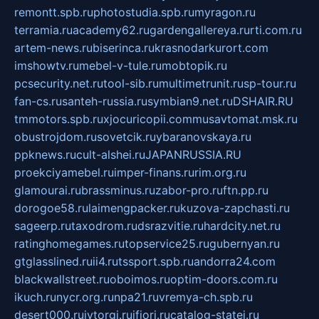
remontt.spb.ru
photostudia.spb.ru
myragon.ru
terramia.ru
academy62.ru
gardengallereya.ru
rti.com.ru
artem-news.ru
biserinca.ru
krasnodarkurort.com
imshowtv.ru
mebel-v-tule.ru
mobtopik.ru
pcsecurity.net.ru
tool-sib.ru
multimetrunit.ru
sp-tour.ru
fan-cs.ru
santeh-russia.ru
symbian9.net.ru
DSHAIR.RU
tmmotors.spb.ru
xjocuricopii.com
musavtomat.msk.ru
obustrojdom.ru
sovetcik.ru
ybaranovskaya.ru
ppknews.ru
cult-alshei.ru
JAPANRUSSIA.RU
proekciyamebel.ru
imper-finans.ru
rim.org.ru
glamourai.ru
brassminus.ru
zabor-pro.ru
ftn.pp.ru
dorogoe58.ru
laimengpacker.ru
kuzova-zapchasti.ru
sageerp.ru
taxodrom.ru
dsrazvitie.ru
hardcity.net.ru
ratinghomegames.ru
topservice25.ru
gubernyan.ru
gtglasslined.ru
ii4.ru
tssport.spb.ru
andorra24.com
blackwallstreet.ru
oboimos.ru
optim-doors.com.ru
ikuch.ru
nycr.org.ru
npa21.ru
vremya-ch.spb.ru
desert000.ru
ivtorgi.ru
ifiori.ru
catalog-statei.ru