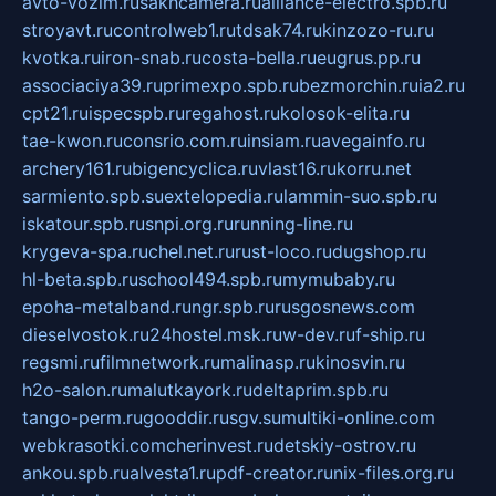
avto-vozim.ru
sakhcamera.ru
alliance-electro.spb.ru
stroyavt.ru
controlweb1.ru
tdsak74.ru
kinzozo-ru.ru
kvotka.ru
iron-snab.ru
costa-bella.ru
eugrus.pp.ru
associaciya39.ru
primexpo.spb.ru
bezmorchin.ru
ia2.ru
cpt21.ru
ispecspb.ru
regahost.ru
kolosok-elita.ru
tae-kwon.ru
consrio.com.ru
insiam.ru
avegainfo.ru
archery161.ru
bigencyclica.ru
vlast16.ru
korru.net
sarmiento.spb.su
extelopedia.ru
lammin-suo.spb.ru
iskatour.spb.ru
snpi.org.ru
running-line.ru
krygeva-spa.ru
chel.net.ru
rust-loco.ru
dugshop.ru
hl-beta.spb.ru
school494.spb.ru
mymubaby.ru
epoha-metalband.ru
ngr.spb.ru
rusgosnews.com
dieselvostok.ru
24hostel.msk.ru
w-dev.ru
f-ship.ru
regsmi.ru
filmnetwork.ru
malinasp.ru
kinosvin.ru
h2o-salon.ru
malutkayork.ru
deltaprim.spb.ru
tango-perm.ru
gooddir.ru
sgv.su
multiki-online.com
webkrasotki.com
cherinvest.ru
detskiy-ostrov.ru
ankou.spb.ru
alvesta1.ru
pdf-creator.ru
nix-files.org.ru