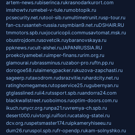
artem-news.ru
biserinca.ru
krasnodarkurort.com
imshowtv.ru
mebel-v-tule.ru
mobtopik.ru
pcsecurity.net.ru
tool-sib.ru
multimetrunit.ru
sp-tour.ru
fan-cs.ru
santeh-russia.ru
symbian9.net.ru
DSHAIR.RU
tmmotors.spb.ru
xjocuricopii.com
musavtomat.msk.ru
obustrojdom.ru
sovetcik.ru
ybaranovskaya.ru
ppknews.ru
cult-alshei.ru
JAPANRUSSIA.RU
proekciyamebel.ru
imper-finans.ru
rim.org.ru
glamourai.ru
brassminus.ru
zabor-pro.ru
ftn.pp.ru
dorogoe58.ru
laimengpacker.ru
kuzova-zapchasti.ru
sageerp.ru
taxodrom.ru
dsrazvitie.ru
hardcity.net.ru
ratinghomegames.ru
topservice25.ru
gubernyan.ru
gtglasslined.ru
ii4.ru
tssport.spb.ru
andorra24.com
blackwallstreet.ru
oboimos.ru
optim-doors.com.ru
ikuch.ru
nycr.org.ru
npa21.ru
vremya-ch.spb.ru
desert000.ru
ivtorgi.ru
ifiori.ru
catalog-statei.ru
dcv.org.ru
spetsmaster174.ru
ipkameryhiseeu.ru
dum26.ru
ruspol.spb.ru
fr-opendp.ru
kam-solnyshko.ru