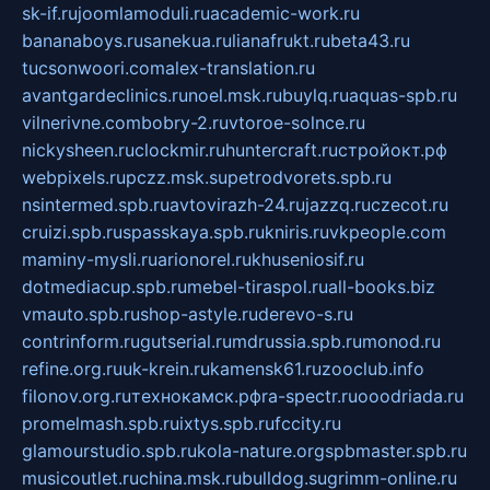
sk-if.ru
joomlamoduli.ru
academic-work.ru
bananaboys.ru
sanekua.ru
lianafrukt.ru
beta43.ru
tucsonwoori.com
alex-translation.ru
avantgardeclinics.ru
noel.msk.ru
buylq.ru
aquas-spb.ru
vilnerivne.com
bobry-2.ru
vtoroe-solnce.ru
nickysheen.ru
clockmir.ru
huntercraft.ru
стройокт.рф
webpixels.ru
pczz.msk.su
petrodvorets.spb.ru
nsintermed.spb.ru
avtovirazh-24.ru
jazzq.ru
czecot.ru
cruizi.spb.ru
spasskaya.spb.ru
kniris.ru
vkpeople.com
maminy-mysli.ru
arionorel.ru
khuseniosif.ru
dotmediacup.spb.ru
mebel-tiraspol.ru
all-books.biz
vmauto.spb.ru
shop-astyle.ru
derevo-s.ru
contrinform.ru
gutserial.ru
mdrussia.spb.ru
monod.ru
refine.org.ru
uk-krein.ru
kamensk61.ru
zooclub.info
filonov.org.ru
технокамск.рф
ra-spectr.ru
ooodriada.ru
promelmash.spb.ru
ixtys.spb.ru
fccity.ru
glamourstudio.spb.ru
kola-nature.org
spbmaster.spb.ru
musicoutlet.ru
china.msk.ru
bulldog.su
grimm-online.ru