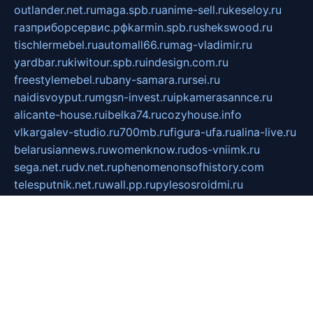
outlander.net.ru
maga.spb.ru
anime-sell.ru
keseloy.ru
газприборсервис.рф
karmin.spb.ru
shekswood.ru
tischlermebel.ru
automall66.ru
mag-vladimir.ru
yardbar.ru
kiwitour.spb.ru
indesign.com.ru
freestylemebel.ru
bany-samara.ru
rsei.ru
naidisvoyput.ru
mgsn-invest.ru
ipkamerasannce.ru
alicante-house.ru
ibelka74.ru
cozyhouse.info
vlkargalev-studio.ru
700mb.ru
figura-ufa.ru
alina-live.ru
belarusiannews.ru
womenknow.ru
dos-vniimk.ru
sega.net.ru
dv.net.ru
phenomenonsofhistory.com
telesputnik.net.ru
wall.pp.ru
pylesosroidmi.ru
gtc-clan.ru
cligs.ru
bibikazap.ru
popova.org.ru
netwhistler.spb.ru
bellvil.ru
bonzon.ru
iss-vladik.ru
defiparis.net.ru
las-gryzas.ru
amku.ru
electednews.spb.ru
feather.org.ru
spar72.ru
tankiigri.ru
dominus.com.ru
ibtree.ru
sanykool.pp.ru
unixlib.org.ru
menatep.spb.ru
gartenterrassen.ru
printeka.ru
skvozilka.com.ru
parkovka-pub.ru
lovemobi.ru
art-ru.ru