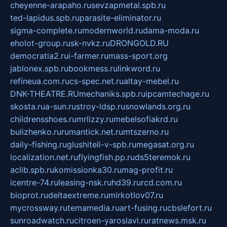
cheyenne-arapaho.ru
sevzapmetal.spb.ru
ted-lapidus.spb.ru
parasite-eliminator.ru
sigma-complete.ru
modernworld.ru
dama-moda.ru
eholot-group.ru
sk-nvkz.ru
DRONGOLD.RU
democratia2.ru
i-farmer.ru
mass-sport.org
jablonex.spb.ru
bookmess.ru
linkword.ru
refineua.com.ru
cs-spec.net.ru
altay-mebel.ru
DNK-THEATRE.RU
mechaniks.spb.ru
ipcamtechage.ru
skosta.ru
a-sun.ru
stroy-ldsp.ru
snowlands.org.ru
childrensshoes.ru
mrlizzy.ru
mebelsofiakrd.ru
bulizhenko.ru
rumantick.net.ru
mtszerno.ru
daily-fishing.ru
glushiteli-v-spb.ru
megasat.org.ru
localization.net.ru
flyingfish.pp.ru
ds5teremok.ru
aclib.spb.ru
komissionka30.ru
mag-profit.ru
icentre-74.ru
leasing-nsk.ru
hd39.ru
rcd.com.ru
bioprot.ru
deltaextreme.ru
mirkotlov07.ru
mycrossway.ru
temamedia.ru
art-fusing.ru
cbslefort.ru
sunroadwatch.ru
citroen-yaroslavl.ru
ratnews.msk.ru