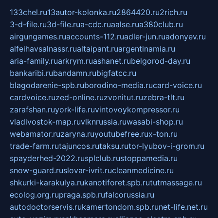
133chel.ru
13autor-kolonka.ru
2864420.ru
2rich.ru
3-d-file.ru
3d-file.ru
a-cdc.ru
aalse.ru
a380club.ru
airgungames.ru
accounts-112.ru
adler-jun.ru
adonyev.ru
alfeihavsalnassr.ru
altaipant.ru
argentinamia.ru
aria-family.ru
arkrym.ru
ashanet.ru
belgorod-day.ru
bankaribi.ru
bandamn.ru
bigfatcc.ru
blagodarenie-spb.ru
borodino-media.ru
card-voice.ru
cardvoice.ru
zed-online.ru
zvonitut.ru
zebra-tlt.ru
zarafshan.ru
york-life.ru
vintovoykompressor.ru
vladivostok-map.ru
vlknrussia.ru
wasabi-shop.ru
webamator.ru
zaryna.ru
youtubefree.ru
x-ton.ru
trade-farm.ru
tajuncos.ru
taksu.ru
tor-lyubov-i-grom.ru
spayderhed-2022.ru
splclub.ru
stoppamedia.ru
snow-guard.ru
slovar-ivrit.ru
cleanmedicine.ru
shkurki-karakulya.ru
kanotiforet.spb.ru
tutmassage.ru
ecolog.org.ru
praga.spb.ru
falcorussia.ru
autodoctorservis.ru
kamertondom.spb.ru
net-life.net.ru