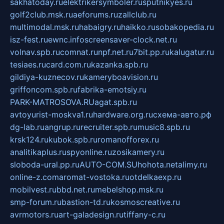
sakhatoday.ru
elektrikersymboler.ru
sputnikyes.ru
golf2club.msk.ru
aeforums.ru
zallclub.ru
multimodal.msk.ru
habaigry.ru
haikko.ru
sobakopedia.ru
isz-fest.ru
ewnc.info
screensaver-clock.net.ru
volnav.spb.ru
comnat.ru
npf.net.ru
7bit.pp.ru
kalugatur.ru
tesiaes.ru
card.com.ru
kazanka.spb.ru
gildiya-kuznecov.ru
kameryboavision.ru
griffoncom.spb.ru
fabrika-emotsiy.ru
PARK-MATROSOVA.RU
agat.spb.ru
avtoyurist-moskva1.ru
hardware.org.ru
схема-авто.рф
dg-lab.ru
angrup.ru
recruiter.spb.ru
music8.spb.ru
krsk124.ru
kubok.spb.ru
romanofforex.ru
analitikaplus.ru
spyonline.ru
zosikamery.ru
sloboda-ural.pp.ru
AUTO-COM.SU
hohota.net
alimy.ru
online-z.com
aromat-vostoka.ru
otdelkaexp.ru
mobilvest.ru
bbd.net.ru
mebelshop.msk.ru
smp-forum.ru
bastion-td.ru
kosmoscreative.ru
avrmotors.ru
art-galadesign.ru
tiffany-c.ru