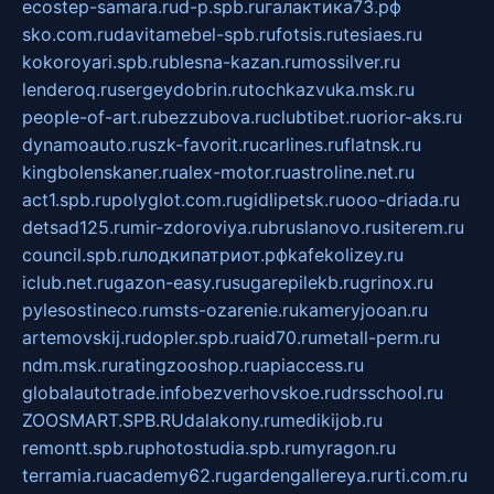
ecostep-samara.ru
d-p.spb.ru
галактика73.рф
sko.com.ru
davitamebel-spb.ru
fotsis.ru
tesiaes.ru
kokoroyari.spb.ru
blesna-kazan.ru
mossilver.ru
lenderoq.ru
sergeydobrin.ru
tochkazvuka.msk.ru
people-of-art.ru
bezzubova.ru
clubtibet.ru
orior-aks.ru
dynamoauto.ru
szk-favorit.ru
carlines.ru
flatnsk.ru
kingbolenskaner.ru
alex-motor.ru
astroline.net.ru
act1.spb.ru
polyglot.com.ru
gidlipetsk.ru
ooo-driada.ru
detsad125.ru
mir-zdoroviya.ru
bruslanovo.ru
siterem.ru
council.spb.ru
лодкипатриот.рф
kafekolizey.ru
iclub.net.ru
gazon-easy.ru
sugarepilekb.ru
grinox.ru
pylesostineco.ru
msts-ozarenie.ru
kameryjooan.ru
artemovskij.ru
dopler.spb.ru
aid70.ru
metall-perm.ru
ndm.msk.ru
ratingzooshop.ru
apiaccess.ru
globalautotrade.info
bezverhovskoe.ru
drsschool.ru
ZOOSMART.SPB.RU
dalakony.ru
medikijob.ru
remontt.spb.ru
photostudia.spb.ru
myragon.ru
terramia.ru
academy62.ru
gardengallereya.ru
rti.com.ru