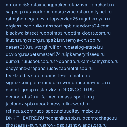
dorogoe58.ru
laimengpacker.ru
kuzova-zapchasti.ru
sageerp.ru
taxodrom.ru
dsrazvitie.ru
hardcity.net.ru
ratinghomegames.ru
topservice25.ru
gubernyan.ru
gtglasslined.ru
ii4.ru
tssport.spb.ru
andorra24.com
blackwallstreet.ru
oboimos.ru
optim-doors.com.ru
ikuch.ru
nycr.org.ru
npa21.ru
vremya-ch.spb.ru
desert000.ru
ivtorgi.ru
ifiori.ru
catalog-statei.ru
dcv.org.ru
spetsmaster174.ru
ipkameryhiseeu.ru
dum26.ru
ruspol.spb.ru
fr-opendp.ru
kam-solnyshko.ru
cheyenne-arapaho.ru
sevzapmetal.spb.ru
ted-lapidus.spb.ru
parasite-eliminator.ru
sigma-complete.ru
modernworld.ru
dama-moda.ru
eholot-group.ru
sk-nvkz.ru
DRONGOLD.RU
democratia2.ru
i-farmer.ru
mass-sport.org
jablonex.spb.ru
bookmess.ru
linkword.ru
refineua.com.ru
cs-spec.net.ru
altay-mebel.ru
DNK-THEATRE.RU
mechaniks.spb.ru
ipcamtechage.ru
skosta.ru
a-sun.ru
stroy-ldsp.ru
snowlands.org.ru