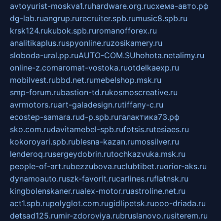
avtoyurist-moskva1.ru
hardware.org.ru
схема-авто.рф
dg-lab.ru
angrup.ru
recruiter.spb.ru
music8.spb.ru
krsk124.ru
kubok.spb.ru
romanofforex.ru
analitikaplus.ru
spyonline.ru
zosikamery.ru
sloboda-ural.pp.ru
AUTO-COM.SU
hohota.net
alimy.ru
online-z.com
aromat-vostoka.ru
otdelkaexp.ru
mobilvest.ru
bbd.net.ru
mebelshop.msk.ru
smp-forum.ru
bastion-td.ru
kosmoscreative.ru
avrmotors.ru
art-galadesign.ru
tiffany-c.ru
ecostep-samara.ru
d-p.spb.ru
галактика73.рф
sko.com.ru
davitamebel-spb.ru
fotsis.ru
tesiaes.ru
kokoroyari.spb.ru
blesna-kazan.ru
mossilver.ru
lenderoq.ru
sergeydobrin.ru
tochkazvuka.msk.ru
people-of-art.ru
bezzubova.ru
clubtibet.ru
orior-aks.ru
dynamoauto.ru
szk-favorit.ru
carlines.ru
flatnsk.ru
kingbolenskaner.ru
alex-motor.ru
astroline.net.ru
act1.spb.ru
polyglot.com.ru
gidlipetsk.ru
ooo-driada.ru
detsad125.ru
mir-zdoroviya.ru
bruslanovo.ru
siterem.ru