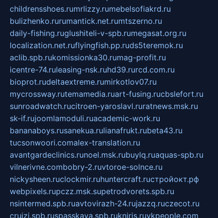
childrensshoes.ru
mrlizzy.ru
mebelsofiakrd.ru
bulizhenko.ru
rumantick.net.ru
mtszerno.ru
daily-fishing.ru
glushiteli-v-spb.ru
megasat.org.ru
localization.net.ru
flyingfish.pp.ru
ds5teremok.ru
aclib.spb.ru
komissionka30.ru
mag-profit.ru
icentre-74.ru
leasing-nsk.ru
hd39.ru
rcd.com.ru
bioprot.ru
deltaextreme.ru
mirkotlov07.ru
mycrossway.ru
temamedia.ru
art-fusing.ru
cbslefort.ru
sunroadwatch.ru
citroen-yaroslavl.ru
ratnews.msk.ru
sk-if.ru
joomlamoduli.ru
academic-work.ru
bananaboys.ru
sanekua.ru
lianafrukt.ru
beta43.ru
tucsonwoori.com
alex-translation.ru
avantgardeclinics.ru
noel.msk.ru
buylq.ru
aquas-spb.ru
vilnerivne.com
bobry-2.ru
vtoroe-solnce.ru
nickysheen.ru
clockmir.ru
huntercraft.ru
стройокт.рф
webpixels.ru
pczz.msk.su
petrodvorets.spb.ru
nsintermed.spb.ru
avtovirazh-24.ru
jazzq.ru
czecot.ru
cruizi.spb.ru
spasskaya.spb.ru
kniris.ru
vkpeople.com