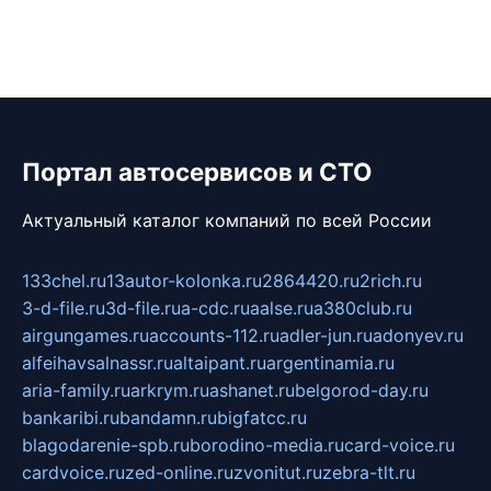
Портал автосервисов и СТО
Актуальный каталог компаний по всей России
133chel.ru
13autor-kolonka.ru
2864420.ru
2rich.ru
3-d-file.ru
3d-file.ru
a-cdc.ru
aalse.ru
a380club.ru
airgungames.ru
accounts-112.ru
adler-jun.ru
adonyev.ru
alfeihavsalnassr.ru
altaipant.ru
argentinamia.ru
aria-family.ru
arkrym.ru
ashanet.ru
belgorod-day.ru
bankaribi.ru
bandamn.ru
bigfatcc.ru
blagodarenie-spb.ru
borodino-media.ru
card-voice.ru
cardvoice.ru
zed-online.ru
zvonitut.ru
zebra-tlt.ru