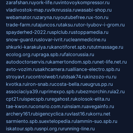
zarafshan.ru
york-life.ru
vintovoykompressor.ru
vladivostok-map.ru
vlknrussia.ru
wasabi-shop.ru
webamator.ru
zaryna.ru
youtubefree.ru
x-ton.ru
trade-farm.ru
tajuncos.ru
taksu.ru
tor-lyubov-i-grom.ru
spayderhed-2022.ru
splclub.ru
stoppamedia.ru
snow-guard.ru
slovar-ivrit.ru
cleanmedicine.ru
shkurki-karakulya.ru
kanotiforet.spb.ru
tutmassage.ru
ecolog.org.ru
praga.spb.ru
falcorussia.ru
autodoctorservis.ru
kamertondom.spb.ru
net-life.net.ru
avto-vozim.ru
sakhcamera.ru
alliance-electro.spb.ru
stroyavt.ru
controlweb1.ru
tdsak74.ru
kinzozo-ru.ru
kvotka.ru
iron-snab.ru
costa-bella.ru
eugrus.pp.ru
associaciya39.ru
primexpo.spb.ru
bezmorchin.ru
ia2.ru
cpt21.ru
ispecspb.ru
regahost.ru
kolosok-elita.ru
tae-kwon.ru
consrio.com.ru
insiam.ru
avegainfo.ru
archery161.ru
bigencyclica.ru
vlast16.ru
korru.net
sarmiento.spb.su
extelopedia.ru
lammin-suo.spb.ru
iskatour.spb.ru
snpi.org.ru
running-line.ru