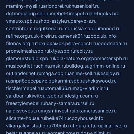
maminy-mysli.ru
arionorel.ru
khuseniosif.ru
dotmediacup.spb.ru
mebel-tiraspol.ru
all-books.biz
vmauto.spb.ru
shop-astyle.ru
derevo-s.ru
contrinform.ru
gutserial.ru
mdrussia.spb.ru
monod.ru
refine.org.ru
uk-krein.ru
kamensk61.ru
zooclub.info
filonov.org.ru
технокамск.рф
ra-spectr.ru
ooodriada.ru
promelmash.spb.ru
ixtys.spb.ru
fccity.ru
glamourstudio.spb.ru
kola-nature.org
spbmaster.spb.ru
musicoutlet.ru
china.msk.ru
bulldog.su
grimm-online.ru
outlander.net.ru
maga.spb.ru
anime-sell.ru
keseloy.ru
газприборсервис.рф
karmin.spb.ru
shekswood.ru
tischlermebel.ru
automall66.ru
mag-vladimir.ru
yardbar.ru
kiwitour.spb.ru
indesign.com.ru
freestylemebel.ru
bany-samara.ru
rsei.ru
naidisvoyput.ru
mgsn-invest.ru
ipkamerasannce.ru
alicante-house.ru
ibelka74.ru
cozyhouse.info
vlkargalev-studio.ru
700mb.ru
figura-ufa.ru
alina-live.ru
belarusiannews.ru
womenknow.ru
dos-vniimk.ru