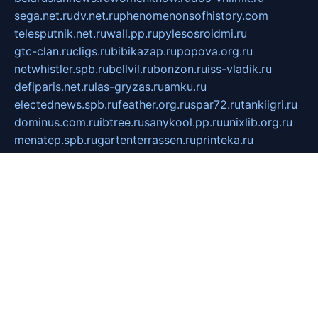
sega.net.ru
dv.net.ru
phenomenonsofhistory.com
telesputnik.net.ru
wall.pp.ru
pylesosroidmi.ru
gtc-clan.ru
cligs.ru
bibikazap.ru
popova.org.ru
netwhistler.spb.ru
bellvil.ru
bonzon.ru
iss-vladik.ru
defiparis.net.ru
las-gryzas.ru
amku.ru
electednews.spb.ru
feather.org.ru
spar72.ru
tankiigri.ru
dominus.com.ru
ibtree.ru
sanykool.pp.ru
unixlib.org.ru
menatep.spb.ru
gartenterrassen.ru
printeka.ru
skvozilka.com.ru
parkovka-pub.ru
lovemobi.ru
art-ru.ru
emulatorz.com.ru
alucomp.com.ru
tatforum.com.ru
alternativa-profi.ru
dermakler.ru
artsurvey.ru
aredir.ru
khimspas.ru
centr-maxi.ru
2018r.ru
bort-stomer-defort.ru
professional2.ru
gibsons.ru
artselena.ru
art-pilot.ru
ingredient.spb.ru
npfpolimer.spb.ru
argentum.spb.ru
hom-edu.ru
af-num.ru
cashadvanceamericasev.org
trexp.spb.ru
apteka-gerzena.ru
vasilyevka.msk.ru
personalloanrgx.org
tishanskiysdk.ru
atma-volga.ru