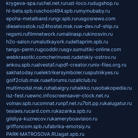
krygeva-spa.ru
chel.net.ru
rust-loco.ru
dugshop.ru
hl-beta.spb.ru
school494.spb.ru
mymubaby.ru
epoha-metalband.ru
ngr.spb.ru
rusgosnews.com
dieselvostok.ru
24hostel.msk.ru
w-dev.ru
f-ship.ru
regsmi.ru
filmnetwork.ru
malinasp.ru
kinosvin.ru
h2o-salon.ru
malutkayork.ru
deltaprim.spb.ru
tango-perm.ru
gooddir.ru
sgv.su
multiki-online.com
webkrasotki.com
cherinvest.ru
detskiy-ostrov.ru
ankou.spb.ru
alvesta1.ru
pdf-creator.ru
nix-files.org.ru
sakhatoday.ru
elektrikersymboler.ru
sputnikyes.ru
golf2club.msk.ru
aeforums.ru
zallclub.ru
multimodal.msk.ru
habaigry.ru
haikko.ru
sobakopedia.ru
isz-fest.ru
ewnc.info
screensaver-clock.net.ru
volnav.spb.ru
comnat.ru
npf.net.ru
7bit.pp.ru
kalugatur.ru
tesiaes.ru
card.com.ru
kazanka.spb.ru
gildiya-kuznecov.ru
kameryboavision.ru
griffoncom.spb.ru
fabrika-emotsiy.ru
PARK-MATROSOVA.RU
agat.spb.ru