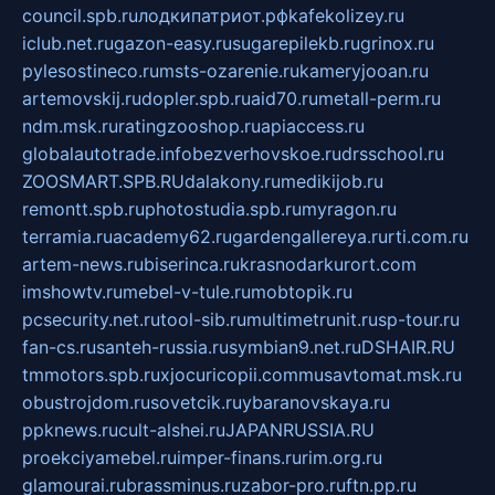
council.spb.ru
лодкипатриот.рф
kafekolizey.ru
iclub.net.ru
gazon-easy.ru
sugarepilekb.ru
grinox.ru
pylesostineco.ru
msts-ozarenie.ru
kameryjooan.ru
artemovskij.ru
dopler.spb.ru
aid70.ru
metall-perm.ru
ndm.msk.ru
ratingzooshop.ru
apiaccess.ru
globalautotrade.info
bezverhovskoe.ru
drsschool.ru
ZOOSMART.SPB.RU
dalakony.ru
medikijob.ru
remontt.spb.ru
photostudia.spb.ru
myragon.ru
terramia.ru
academy62.ru
gardengallereya.ru
rti.com.ru
artem-news.ru
biserinca.ru
krasnodarkurort.com
imshowtv.ru
mebel-v-tule.ru
mobtopik.ru
pcsecurity.net.ru
tool-sib.ru
multimetrunit.ru
sp-tour.ru
fan-cs.ru
santeh-russia.ru
symbian9.net.ru
DSHAIR.RU
tmmotors.spb.ru
xjocuricopii.com
musavtomat.msk.ru
obustrojdom.ru
sovetcik.ru
ybaranovskaya.ru
ppknews.ru
cult-alshei.ru
JAPANRUSSIA.RU
proekciyamebel.ru
imper-finans.ru
rim.org.ru
glamourai.ru
brassminus.ru
zabor-pro.ru
ftn.pp.ru