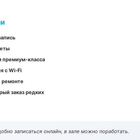
ми
запись
меты
м премиум-класса
 с Wi‑Fi
и ремонте
рый заказ редких
обно записаться онлайн, в зале можно поработать.