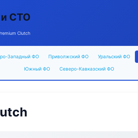
 и СТО
remium Clutch
ро-Западный ФО
Приволжский ФО
Уральский ФО
Южный ФО
Северо-Кавказский ФО
utch