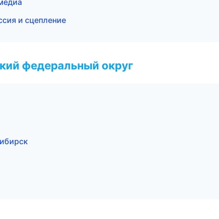
имедиа
ссия и сцепление
ский федеральный округ
сибирск