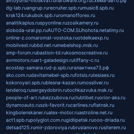
avtoyurist-moskva1.ru
hardware.org.ru
схема-авто.рф
dg-lab.ru
angrup.ru
recruiter.spb.ru
music8.spb.ru
krsk124.ru
kubok.spb.ru
romanofforex.ru
analitikaplus.ru
spyonline.ru
zosikamery.ru
sloboda-ural.pp.ru
AUTO-COM.SU
hohota.net
alimy.ru
online-z.com
aromat-vostoka.ru
otdelkaexp.ru
mobilvest.ru
bbd.net.ru
mebelshop.msk.ru
smp-forum.ru
bastion-td.ru
kosmoscreative.ru
avrmotors.ru
art-galadesign.ru
tiffany-c.ru
ecostep-samara.ru
d-p.spb.ru
галактика73.рф
sko.com.ru
davitamebel-spb.ru
fotsis.ru
tesiaes.ru
kokoroyari.spb.ru
blesna-kazan.ru
mossilver.ru
lenderoq.ru
sergeydobrin.ru
tochkazvuka.msk.ru
people-of-art.ru
bezzubova.ru
clubtibet.ru
orior-aks.ru
dynamoauto.ru
szk-favorit.ru
carlines.ru
flatnsk.ru
kingbolenskaner.ru
alex-motor.ru
astroline.net.ru
act1.spb.ru
polyglot.com.ru
gidlipetsk.ru
ooo-driada.ru
detsad125.ru
mir-zdoroviya.ru
bruslanovo.ru
siterem.ru