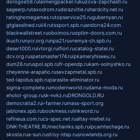
dorogoe58.ru
laimengpacker.ru
kuzova-zapchasti.ru
sageerp.ru
taxodrom.ru
dsrazvitie.ru
hardcity.net.ru
ratinghomegames.ru
topservice25.ru
gubernyan.ru
gtglasslined.ru
ii4.ru
tssport.spb.ru
andorra24.com
blackwallstreet.ru
oboimos.ru
optim-doors.com.ru
ikuch.ru
nycr.org.ru
npa21.ru
vremya-ch.spb.ru
desert000.ru
ivtorgi.ru
ifiori.ru
catalog-statei.ru
dcv.org.ru
spetsmaster174.ru
ipkameryhiseeu.ru
dum26.ru
ruspol.spb.ru
fr-opendp.ru
kam-solnyshko.ru
cheyenne-arapaho.ru
sevzapmetal.spb.ru
ted-lapidus.spb.ru
parasite-eliminator.ru
sigma-complete.ru
modernworld.ru
dama-moda.ru
eholot-group.ru
sk-nvkz.ru
DRONGOLD.RU
democratia2.ru
i-farmer.ru
mass-sport.org
jablonex.spb.ru
bookmess.ru
linkword.ru
refineua.com.ru
cs-spec.net.ru
altay-mebel.ru
DNK-THEATRE.RU
mechaniks.spb.ru
ipcamtechage.ru
skosta.ru
a-sun.ru
stroy-ldsp.ru
snowlands.org.ru