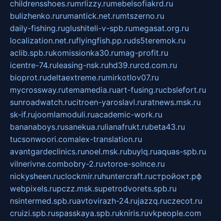
childrensshoes.ru
mrlizzy.ru
mebelsofiakrd.ru
bulizhenko.ru
rumantick.net.ru
mtszerno.ru
daily-fishing.ru
glushiteli-v-spb.ru
megasat.org.ru
localization.net.ru
flyingfish.pp.ru
ds5teremok.ru
aclib.spb.ru
komissionka30.ru
mag-profit.ru
icentre-74.ru
leasing-nsk.ru
hd39.ru
rcd.com.ru
bioprot.ru
deltaextreme.ru
mirkotlov07.ru
mycrossway.ru
temamedia.ru
art-fusing.ru
cbslefort.ru
sunroadwatch.ru
citroen-yaroslavl.ru
ratnews.msk.ru
sk-if.ru
joomlamoduli.ru
academic-work.ru
bananaboys.ru
sanekua.ru
lianafrukt.ru
beta43.ru
tucsonwoori.com
alex-translation.ru
avantgardeclinics.ru
noel.msk.ru
buylq.ru
aquas-spb.ru
vilnerivne.com
bobry-2.ru
vtoroe-solnce.ru
nickysheen.ru
clockmir.ru
huntercraft.ru
стройокт.рф
webpixels.ru
pczz.msk.su
petrodvorets.spb.ru
nsintermed.spb.ru
avtovirazh-24.ru
jazzq.ru
czecot.ru
cruizi.spb.ru
spasskaya.spb.ru
kniris.ru
vkpeople.com