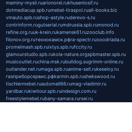
maminy-mysli.ru
arionorel.ru
khuseniosif.ru
dotmediacup.spb.ru
mebel-tiraspol.ru
all-books.biz
vmauto.spb.ru
shop-astyle.ru
derevo-s.ru
contrinform.ru
gutserial.ru
mdrussia.spb.ru
monod.ru
refine.org.ru
uk-krein.ru
kamensk61.ru
zooclub.info
filonov.org.ru
технокамск.рф
ra-spectr.ru
ooodriada.ru
promelmash.spb.ru
ixtys.spb.ru
fccity.ru
glamourstudio.spb.ru
kola-nature.org
spbmaster.spb.ru
musicoutlet.ru
china.msk.ru
bulldog.su
grimm-online.ru
outlander.net.ru
maga.spb.ru
anime-sell.ru
keseloy.ru
газприборсервис.рф
karmin.spb.ru
shekswood.ru
tischlermebel.ru
automall66.ru
mag-vladimir.ru
yardbar.ru
kiwitour.spb.ru
indesign.com.ru
freestylemebel.ru
bany-samara.ru
rsei.ru
naidisvoyput.ru
mgsn-invest.ru
ipkamerasannce.ru
alicante-house.ru
ibelka74.ru
cozyhouse.info
vlkargalev-studio.ru
700mb.ru
figura-ufa.ru
alina-live.ru
belarusiannews.ru
womenknow.ru
dos-vniimk.ru