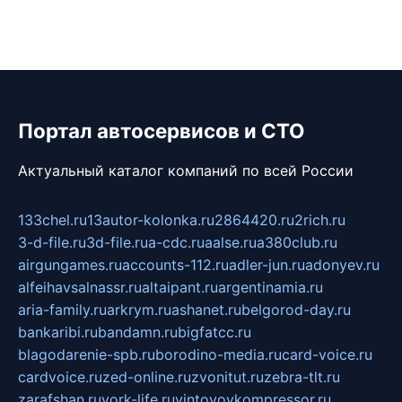
Портал автосервисов и СТО
Актуальный каталог компаний по всей России
133chel.ru
13autor-kolonka.ru
2864420.ru
2rich.ru
3-d-file.ru
3d-file.ru
a-cdc.ru
aalse.ru
a380club.ru
airgungames.ru
accounts-112.ru
adler-jun.ru
adonyev.ru
alfeihavsalnassr.ru
altaipant.ru
argentinamia.ru
aria-family.ru
arkrym.ru
ashanet.ru
belgorod-day.ru
bankaribi.ru
bandamn.ru
bigfatcc.ru
blagodarenie-spb.ru
borodino-media.ru
card-voice.ru
cardvoice.ru
zed-online.ru
zvonitut.ru
zebra-tlt.ru
zarafshan.ru
york-life.ru
vintovoykompressor.ru