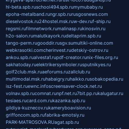
hl-beta.spb.ru
school494.spb.ru
mymubaby.ru
epoha-metalband.ru
ngr.spb.ru
rusgosnews.com
dieselvostok.ru
24hostel.msk.ru
w-dev.ru
f-ship.ru
regsmi.ru
filmnetwork.ru
malinasp.ru
kinosvin.ru
h2o-salon.ru
malutkayork.ru
deltaprim.spb.ru
tango-perm.ru
gooddir.ru
sgv.su
multiki-online.com
webkrasotki.com
cherinvest.ru
detskiy-ostrov.ru
ankou.spb.ru
alvesta1.ru
pdf-creator.ru
nix-files.org.ru
sakhatoday.ru
elektrikersymboler.ru
sputnikyes.ru
golf2club.msk.ru
aeforums.ru
zallclub.ru
multimodal.msk.ru
habaigry.ru
haikko.ru
sobakopedia.ru
isz-fest.ru
ewnc.info
screensaver-clock.net.ru
volnav.spb.ru
comnat.ru
npf.net.ru
7bit.pp.ru
kalugatur.ru
tesiaes.ru
card.com.ru
kazanka.spb.ru
gildiya-kuznecov.ru
kameryboavision.ru
griffoncom.spb.ru
fabrika-emotsiy.ru
PARK-MATROSOVA.RU
agat.spb.ru