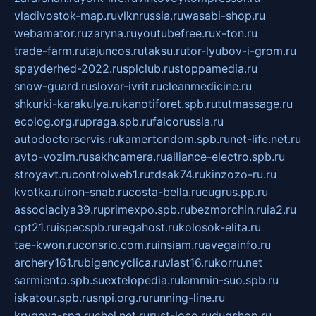
vladivostok-map.ru
vlknrussia.ru
wasabi-shop.ru
webamator.ru
zaryna.ru
youtubefree.ru
x-ton.ru
trade-farm.ru
tajuncos.ru
taksu.ru
tor-lyubov-i-grom.ru
spayderhed-2022.ru
splclub.ru
stoppamedia.ru
snow-guard.ru
slovar-ivrit.ru
cleanmedicine.ru
shkurki-karakulya.ru
kanotiforet.spb.ru
tutmassage.ru
ecolog.org.ru
praga.spb.ru
falcorussia.ru
autodoctorservis.ru
kamertondom.spb.ru
net-life.net.ru
avto-vozim.ru
sakhcamera.ru
alliance-electro.spb.ru
stroyavt.ru
controlweb1.ru
tdsak74.ru
kinzozo-ru.ru
kvotka.ru
iron-snab.ru
costa-bella.ru
eugrus.pp.ru
associaciya39.ru
primexpo.spb.ru
bezmorchin.ru
ia2.ru
cpt21.ru
ispecspb.ru
regahost.ru
kolosok-elita.ru
tae-kwon.ru
consrio.com.ru
insiam.ru
avegainfo.ru
archery161.ru
bigencyclica.ru
vlast16.ru
korru.net
sarmiento.spb.su
extelopedia.ru
lammin-suo.spb.ru
iskatour.spb.ru
snpi.org.ru
running-line.ru
krygeva-spa.ru
chel.net.ru
rust-loco.ru
dugshop.ru