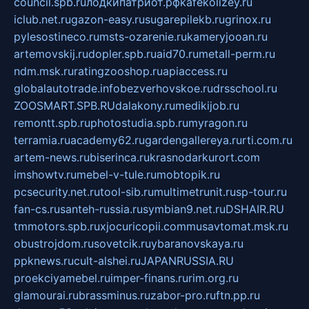
council.spb.ru
лодкипатриот.рф
kafekolizey.ru
iclub.net.ru
gazon-easy.ru
sugarepilekb.ru
grinox.ru
pylesostineco.ru
msts-ozarenie.ru
kameryjooan.ru
artemovskij.ru
dopler.spb.ru
aid70.ru
metall-perm.ru
ndm.msk.ru
ratingzooshop.ru
apiaccess.ru
globalautotrade.info
bezverhovskoe.ru
drsschool.ru
ZOOSMART.SPB.RU
dalakony.ru
medikijob.ru
remontt.spb.ru
photostudia.spb.ru
myragon.ru
terramia.ru
academy62.ru
gardengallereya.ru
rti.com.ru
artem-news.ru
biserinca.ru
krasnodarkurort.com
imshowtv.ru
mebel-v-tule.ru
mobtopik.ru
pcsecurity.net.ru
tool-sib.ru
multimetrunit.ru
sp-tour.ru
fan-cs.ru
santeh-russia.ru
symbian9.net.ru
DSHAIR.RU
tmmotors.spb.ru
xjocuricopii.com
musavtomat.msk.ru
obustrojdom.ru
sovetcik.ru
ybaranovskaya.ru
ppknews.ru
cult-alshei.ru
JAPANRUSSIA.RU
proekciyamebel.ru
imper-finans.ru
rim.org.ru
glamourai.ru
brassminus.ru
zabor-pro.ru
ftn.pp.ru