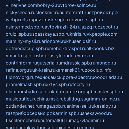
vilnerivne.com
bobry-2.ru
vtoroe-solnce.ru
nickysheen.ru
clockmir.ru
huntercraft.ru
стройокт.рф
webpixels.ru
pczz.msk.su
petrodvorets.spb.ru
nsintermed.spb.ru
avtovirazh-24.ru
jazzq.ru
czecot.ru
cruizi.spb.ru
spasskaya.spb.ru
kniris.ru
vkpeople.com
maminy-mysli.ru
arionorel.ru
khuseniosif.ru
dotmediacup.spb.ru
mebel-tiraspol.ru
all-books.biz
vmauto.spb.ru
shop-astyle.ru
derevo-s.ru
contrinform.ru
gutserial.ru
mdrussia.spb.ru
monod.ru
refine.org.ru
uk-krein.ru
kamensk61.ru
zooclub.info
filonov.org.ru
технокамск.рф
ra-spectr.ru
ooodriada.ru
promelmash.spb.ru
ixtys.spb.ru
fccity.ru
glamourstudio.spb.ru
kola-nature.org
spbmaster.spb.ru
musicoutlet.ru
china.msk.ru
bulldog.su
grimm-online.ru
outlander.net.ru
maga.spb.ru
anime-sell.ru
keseloy.ru
газприборсервис.рф
karmin.spb.ru
shekswood.ru
tischlermebel.ru
automall66.ru
mag-vladimir.ru
yardbar.ru
kiwitour.spb.ru
indesign.com.ru