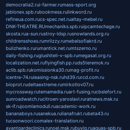
democratia2.ru
i-farmer.ru
mass-sport.org
jablonex.spb.ru
bookmess.ru
linkword.ru
refineua.com.ru
cs-spec.net.ru
altay-mebel.ru
DNK-THEATRE.RU
mechaniks.spb.ru
ipcamtechage.ru
skosta.ru
a-sun.ru
stroy-ldsp.ru
snowlands.org.ru
childrensshoes.ru
mrlizzy.ru
mebelsofiakrd.ru
bulizhenko.ru
rumantick.net.ru
mtszerno.ru
daily-fishing.ru
glushiteli-v-spb.ru
megasat.org.ru
localization.net.ru
flyingfish.pp.ru
ds5teremok.ru
aclib.spb.ru
komissionka30.ru
mag-profit.ru
icentre-74.ru
leasing-nsk.ru
hd39.ru
rcd.com.ru
bioprot.ru
deltaextreme.ru
mirkotlov07.ru
mycrossway.ru
temamedia.ru
art-fusing.ru
cbslefort.ru
sunroadwatch.ru
citroen-yaroslavl.ru
ratnews.msk.ru
sk-if.ru
joomlamoduli.ru
academic-work.ru
bananaboys.ru
sanekua.ru
lianafrukt.ru
beta43.ru
tucsonwoori.com
alex-translation.ru
avantgardeclinics.ru
noel.msk.ru
buylq.ru
aquas-spb.ru