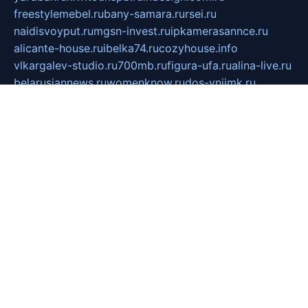
freestylemebel.ru
bany-samara.ru
rsei.ru
naidisvoyput.ru
mgsn-invest.ru
ipkamerasannce.ru
alicante-house.ru
ibelka74.ru
cozyhouse.info
vlkargalev-studio.ru
700mb.ru
figura-ufa.ru
alina-live.ru
belarusiannews.ru
womenknow.ru
dos-vniimk.ru
sega.net.ru
dv.net.ru
phenomenonsofhistory.com
telesputnik.net.ru
wall.pp.ru
pylesosroidmi.ru
gtc-clan.ru
cligs.ru
bibikazap.ru
popova.org.ru
netwhistler.spb.ru
bellvil.ru
bonzon.ru
iss-vladik.ru
defiparis.net.ru
las-gryzas.ru
amku.ru
electednews.spb.ru
feather.org.ru
spar72.ru
tankiigri.ru
dominus.com.ru
ibtree.ru
sanykool.pp.ru
unixlib.org.ru
menatep.spb.ru
gartenterrassen.ru
printeka.ru
skvozilka.com.ru
parkovka-pub.ru
lovemobi.ru
art-ru.ru
emulatorz.com.ru
alucomp.com.ru
tatforum.com.ru
alternativa-profi.ru
dermakler.ru
artsurvey.ru
aredir.ru
khimspas.ru
centr-maxi.ru
2018r.ru
bort-stomer-defort.ru
professional2.ru
gibsons.ru