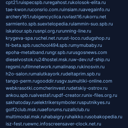
cpt21.ru
ispecspb.ru
regahost.ru
kolosok-elita.ru
tae-kwon.ru
consrio.com.ru
insiam.ru
avegainfo.ru
archery161.ru
bigencyclica.ru
vlast16.ru
korru.net
sarmiento.spb.su
extelopedia.ru
lammin-suo.spb.ru
iskatour.spb.ru
snpi.org.ru
running-line.ru
krygeva-spa.ru
chel.net.ru
rust-loco.ru
dugshop.ru
hl-beta.spb.ru
school494.spb.ru
mymubaby.ru
epoha-metalband.ru
ngr.spb.ru
rusgosnews.com
dieselvostok.ru
24hostel.msk.ru
w-dev.ru
f-ship.ru
regsmi.ru
filmnetwork.ru
malinasp.ru
kinosvin.ru
h2o-salon.ru
malutkayork.ru
deltaprim.spb.ru
tango-perm.ru
gooddir.ru
sgv.su
multiki-online.com
webkrasotki.com
cherinvest.ru
detskiy-ostrov.ru
ankou.spb.ru
alvesta1.ru
pdf-creator.ru
nix-files.org.ru
sakhatoday.ru
elektrikersymboler.ru
sputnikyes.ru
golf2club.msk.ru
aeforums.ru
zallclub.ru
multimodal.msk.ru
habaigry.ru
haikko.ru
sobakopedia.ru
isz-fest.ru
ewnc.info
screensaver-clock.net.ru