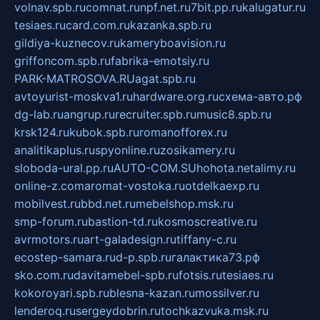
volnav.spb.ru
comnat.ru
npf.net.ru
7bit.pp.ru
kalugatur.ru
tesiaes.ru
card.com.ru
kazanka.spb.ru
gildiya-kuznecov.ru
kameryboavision.ru
griffoncom.spb.ru
fabrika-emotsiy.ru
PARK-MATROSOVA.RU
agat.spb.ru
avtoyurist-moskva1.ru
hardware.org.ru
схема-авто.рф
dg-lab.ru
angrup.ru
recruiter.spb.ru
music8.spb.ru
krsk124.ru
kubok.spb.ru
romanofforex.ru
analitikaplus.ru
spyonline.ru
zosikamery.ru
sloboda-ural.pp.ru
AUTO-COM.SU
hohota.net
alimy.ru
online-z.com
aromat-vostoka.ru
otdelkaexp.ru
mobilvest.ru
bbd.net.ru
mebelshop.msk.ru
smp-forum.ru
bastion-td.ru
kosmoscreative.ru
avrmotors.ru
art-galadesign.ru
tiffany-c.ru
ecostep-samara.ru
d-p.spb.ru
галактика73.рф
sko.com.ru
davitamebel-spb.ru
fotsis.ru
tesiaes.ru
kokoroyari.spb.ru
blesna-kazan.ru
mossilver.ru
lenderoq.ru
sergeydobrin.ru
tochkazvuka.msk.ru