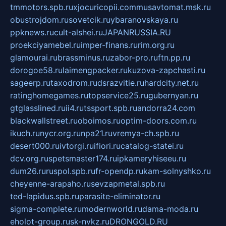
tmmotors.spb.ru
xjocuricopii.com
musavtomat.msk.ru
obustrojdom.ru
sovetcik.ru
ybaranovskaya.ru
ppknews.ru
cult-alshei.ru
JAPANRUSSIA.RU
proekciyamebel.ru
imper-finans.ru
rim.org.ru
glamourai.ru
brassminus.ru
zabor-pro.ru
ftn.pp.ru
dorogoe58.ru
laimengpacker.ru
kuzova-zapchasti.ru
sageerp.ru
taxodrom.ru
dsrazvitie.ru
hardcity.net.ru
ratinghomegames.ru
topservice25.ru
gubernyan.ru
gtglasslined.ru
ii4.ru
tssport.spb.ru
andorra24.com
blackwallstreet.ru
oboimos.ru
optim-doors.com.ru
ikuch.ru
nycr.org.ru
npa21.ru
vremya-ch.spb.ru
desert000.ru
ivtorgi.ru
ifiori.ru
catalog-statei.ru
dcv.org.ru
spetsmaster174.ru
ipkameryhiseeu.ru
dum26.ru
ruspol.spb.ru
fr-opendp.ru
kam-solnyshko.ru
cheyenne-arapaho.ru
sevzapmetal.spb.ru
ted-lapidus.spb.ru
parasite-eliminator.ru
sigma-complete.ru
modernworld.ru
dama-moda.ru
eholot-group.ru
sk-nvkz.ru
DRONGOLD.RU