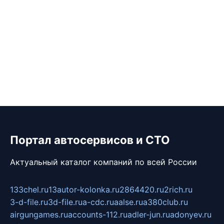
Портал автосервисов и СТО
Актуальный каталог компаний по всей России
133chel.ru
13autor-kolonka.ru
2864420.ru
2rich.ru
3-d-file.ru
3d-file.ru
a-cdc.ru
aalse.ru
a380club.ru
airgungames.ru
accounts-112.ru
adler-jun.ru
adonyev.ru