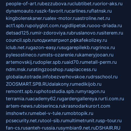
people-of-art.ru
bezzubova.ru
clubtibet.ru
orior-aks.ru
dynamoauto.ru
szk-favorit.ru
carlines.ru
flatnsk.ru
kingbolenskaner.ru
alex-motor.ru
astroline.net.ru
act1.spb.ru
polyglot.com.ru
gidlipetsk.ru
ooo-driada.ru
detsad125.ru
mir-zdoroviya.ru
bruslanovo.ru
siterem.ru
council.spb.ru
лодкипатриот.рф
kafekolizey.ru
iclub.net.ru
gazon-easy.ru
sugarepilekb.ru
grinox.ru
pylesostineco.ru
msts-ozarenie.ru
kameryjooan.ru
artemovskij.ru
dopler.spb.ru
aid70.ru
metall-perm.ru
ndm.msk.ru
ratingzooshop.ru
apiaccess.ru
globalautotrade.info
bezverhovskoe.ru
drsschool.ru
ZOOSMART.SPB.RU
dalakony.ru
medikijob.ru
remontt.spb.ru
photostudia.spb.ru
myragon.ru
terramia.ru
academy62.ru
gardengallereya.ru
rti.com.ru
artem-news.ru
biserinca.ru
krasnodarkurort.com
imshowtv.ru
mebel-v-tule.ru
mobtopik.ru
pcsecurity.net.ru
tool-sib.ru
multimetrunit.ru
sp-tour.ru
fan-cs.ru
santeh-russia.ru
symbian9.net.ru
DSHAIR.RU