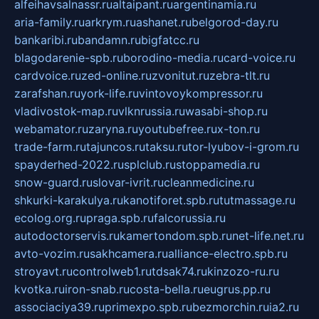
alfeihavsalnassr.ru
altaipant.ru
argentinamia.ru
aria-family.ru
arkrym.ru
ashanet.ru
belgorod-day.ru
bankaribi.ru
bandamn.ru
bigfatcc.ru
blagodarenie-spb.ru
borodino-media.ru
card-voice.ru
cardvoice.ru
zed-online.ru
zvonitut.ru
zebra-tlt.ru
zarafshan.ru
york-life.ru
vintovoykompressor.ru
vladivostok-map.ru
vlknrussia.ru
wasabi-shop.ru
webamator.ru
zaryna.ru
youtubefree.ru
x-ton.ru
trade-farm.ru
tajuncos.ru
taksu.ru
tor-lyubov-i-grom.ru
spayderhed-2022.ru
splclub.ru
stoppamedia.ru
snow-guard.ru
slovar-ivrit.ru
cleanmedicine.ru
shkurki-karakulya.ru
kanotiforet.spb.ru
tutmassage.ru
ecolog.org.ru
praga.spb.ru
falcorussia.ru
autodoctorservis.ru
kamertondom.spb.ru
net-life.net.ru
avto-vozim.ru
sakhcamera.ru
alliance-electro.spb.ru
stroyavt.ru
controlweb1.ru
tdsak74.ru
kinzozo-ru.ru
kvotka.ru
iron-snab.ru
costa-bella.ru
eugrus.pp.ru
associaciya39.ru
primexpo.spb.ru
bezmorchin.ru
ia2.ru