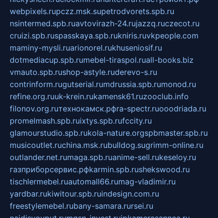
webpixels.ru
pczz.msk.su
petrodvorets.spb.ru
nsintermed.spb.ru
avtovirazh-24.ru
jazzq.ru
czecot.ru
cruizi.spb.ru
spasskaya.spb.ru
kniris.ru
vkpeople.com
maminy-mysli.ru
arionorel.ru
khuseniosif.ru
dotmediacup.spb.ru
mebel-tiraspol.ru
all-books.biz
vmauto.spb.ru
shop-astyle.ru
derevo-s.ru
contrinform.ru
gutserial.ru
mdrussia.spb.ru
monod.ru
refine.org.ru
uk-krein.ru
kamensk61.ru
zooclub.info
filonov.org.ru
технокамск.рф
ra-spectr.ru
ooodriada.ru
promelmash.spb.ru
ixtys.spb.ru
fccity.ru
glamourstudio.spb.ru
kola-nature.org
spbmaster.spb.ru
musicoutlet.ru
china.msk.ru
bulldog.su
grimm-online.ru
outlander.net.ru
maga.spb.ru
anime-sell.ru
keseloy.ru
газприборсервис.рф
karmin.spb.ru
shekswood.ru
tischlermebel.ru
automall66.ru
mag-vladimir.ru
yardbar.ru
kiwitour.spb.ru
indesign.com.ru
freestylemebel.ru
bany-samara.ru
rsei.ru
naidisvoyput.ru
mgsn-invest.ru
ipkamerasannce.ru