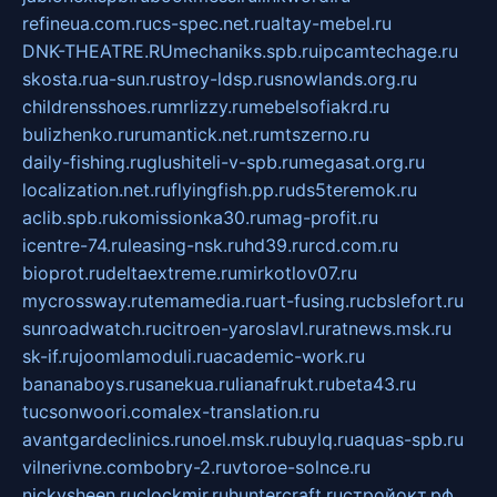
refineua.com.ru
cs-spec.net.ru
altay-mebel.ru
DNK-THEATRE.RU
mechaniks.spb.ru
ipcamtechage.ru
skosta.ru
a-sun.ru
stroy-ldsp.ru
snowlands.org.ru
childrensshoes.ru
mrlizzy.ru
mebelsofiakrd.ru
bulizhenko.ru
rumantick.net.ru
mtszerno.ru
daily-fishing.ru
glushiteli-v-spb.ru
megasat.org.ru
localization.net.ru
flyingfish.pp.ru
ds5teremok.ru
aclib.spb.ru
komissionka30.ru
mag-profit.ru
icentre-74.ru
leasing-nsk.ru
hd39.ru
rcd.com.ru
bioprot.ru
deltaextreme.ru
mirkotlov07.ru
mycrossway.ru
temamedia.ru
art-fusing.ru
cbslefort.ru
sunroadwatch.ru
citroen-yaroslavl.ru
ratnews.msk.ru
sk-if.ru
joomlamoduli.ru
academic-work.ru
bananaboys.ru
sanekua.ru
lianafrukt.ru
beta43.ru
tucsonwoori.com
alex-translation.ru
avantgardeclinics.ru
noel.msk.ru
buylq.ru
aquas-spb.ru
vilnerivne.com
bobry-2.ru
vtoroe-solnce.ru
nickysheen.ru
clockmir.ru
huntercraft.ru
стройокт.рф