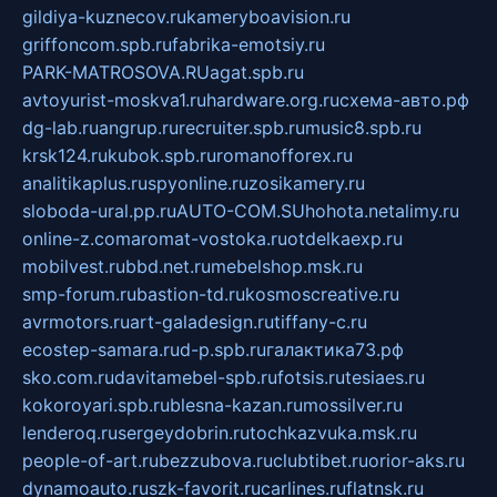
gildiya-kuznecov.ru
kameryboavision.ru
griffoncom.spb.ru
fabrika-emotsiy.ru
PARK-MATROSOVA.RU
agat.spb.ru
avtoyurist-moskva1.ru
hardware.org.ru
схема-авто.рф
dg-lab.ru
angrup.ru
recruiter.spb.ru
music8.spb.ru
krsk124.ru
kubok.spb.ru
romanofforex.ru
analitikaplus.ru
spyonline.ru
zosikamery.ru
sloboda-ural.pp.ru
AUTO-COM.SU
hohota.net
alimy.ru
online-z.com
aromat-vostoka.ru
otdelkaexp.ru
mobilvest.ru
bbd.net.ru
mebelshop.msk.ru
smp-forum.ru
bastion-td.ru
kosmoscreative.ru
avrmotors.ru
art-galadesign.ru
tiffany-c.ru
ecostep-samara.ru
d-p.spb.ru
галактика73.рф
sko.com.ru
davitamebel-spb.ru
fotsis.ru
tesiaes.ru
kokoroyari.spb.ru
blesna-kazan.ru
mossilver.ru
lenderoq.ru
sergeydobrin.ru
tochkazvuka.msk.ru
people-of-art.ru
bezzubova.ru
clubtibet.ru
orior-aks.ru
dynamoauto.ru
szk-favorit.ru
carlines.ru
flatnsk.ru