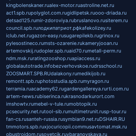
kingbolenskaner.ru
alex-motor.ru
astroline.net.ru
act1.spb.ru
polyglot.com.ru
gidlipetsk.ru
ooo-driada.ru
detsad125.ru
mir-zdoroviya.ru
bruslanovo.ru
siterem.ru
council.spb.ru
лодкипатриот.рф
kafekolizey.ru
iclub.net.ru
gazon-easy.ru
sugarepilekb.ru
grinox.ru
pylesostineco.ru
msts-ozarenie.ru
kameryjooan.ru
artemovskij.ru
dopler.spb.ru
aid70.ru
metall-perm.ru
ndm.msk.ru
ratingzooshop.ru
apiaccess.ru
globalautotrade.info
bezverhovskoe.ru
drsschool.ru
ZOOSMART.SPB.RU
dalakony.ru
medikijob.ru
remontt.spb.ru
photostudia.spb.ru
myragon.ru
terramia.ru
academy62.ru
gardengallereya.ru
rti.com.ru
artem-news.ru
biserinca.ru
krasnodarkurort.com
imshowtv.ru
mebel-v-tule.ru
mobtopik.ru
pcsecurity.net.ru
tool-sib.ru
multimetrunit.ru
sp-tour.ru
fan-cs.ru
santeh-russia.ru
symbian9.net.ru
DSHAIR.RU
tmmotors.spb.ru
xjocuricopii.com
musavtomat.msk.ru
obustrojdom.ru
sovetcik.ru
ybaranovskaya.ru