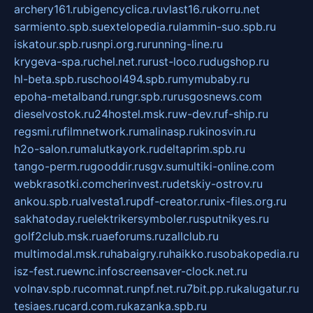
archery161.ru
bigencyclica.ru
vlast16.ru
korru.net
sarmiento.spb.su
extelopedia.ru
lammin-suo.spb.ru
iskatour.spb.ru
snpi.org.ru
running-line.ru
krygeva-spa.ru
chel.net.ru
rust-loco.ru
dugshop.ru
hl-beta.spb.ru
school494.spb.ru
mymubaby.ru
epoha-metalband.ru
ngr.spb.ru
rusgosnews.com
dieselvostok.ru
24hostel.msk.ru
w-dev.ru
f-ship.ru
regsmi.ru
filmnetwork.ru
malinasp.ru
kinosvin.ru
h2o-salon.ru
malutkayork.ru
deltaprim.spb.ru
tango-perm.ru
gooddir.ru
sgv.su
multiki-online.com
webkrasotki.com
cherinvest.ru
detskiy-ostrov.ru
ankou.spb.ru
alvesta1.ru
pdf-creator.ru
nix-files.org.ru
sakhatoday.ru
elektrikersymboler.ru
sputnikyes.ru
golf2club.msk.ru
aeforums.ru
zallclub.ru
multimodal.msk.ru
habaigry.ru
haikko.ru
sobakopedia.ru
isz-fest.ru
ewnc.info
screensaver-clock.net.ru
volnav.spb.ru
comnat.ru
npf.net.ru
7bit.pp.ru
kalugatur.ru
tesiaes.ru
card.com.ru
kazanka.spb.ru