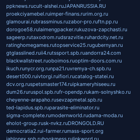
ppknews.ru
cult-alshei.ru
JAPANRUSSIA.RU
proekciyamebel.ru
imper-finans.ru
rim.org.ru
glamourai.ru
brassminus.ru
zabor-pro.ru
ftn.pp.ru
dorogoe58.ru
laimengpacker.ru
kuzova-zapchasti.ru
sageerp.ru
taxodrom.ru
dsrazvitie.ru
hardcity.net.ru
ratinghomegames.ru
topservice25.ru
gubernyan.ru
gtglasslined.ru
ii4.ru
tssport.spb.ru
andorra24.com
blackwallstreet.ru
oboimos.ru
optim-doors.com.ru
ikuch.ru
nycr.org.ru
npa21.ru
vremya-ch.spb.ru
desert000.ru
ivtorgi.ru
ifiori.ru
catalog-statei.ru
dcv.org.ru
spetsmaster174.ru
ipkameryhiseeu.ru
dum26.ru
ruspol.spb.ru
fr-opendp.ru
kam-solnyshko.ru
cheyenne-arapaho.ru
sevzapmetal.spb.ru
ted-lapidus.spb.ru
parasite-eliminator.ru
sigma-complete.ru
modernworld.ru
dama-moda.ru
eholot-group.ru
sk-nvkz.ru
DRONGOLD.RU
democratia2.ru
i-farmer.ru
mass-sport.org
jablonex.spb.ru
bookmess.ru
linkword.ru