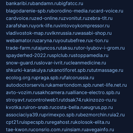
bankaribi.ru
bandamn.ru
bigfatcc.ru
blagodarenie-spb.ru
borodino-media.ru
card-voice.ru
cardvoice.ru
zed-online.ru
zvonitut.ru
zebra-tlt.ru
zarafshan.ru
york-life.ru
vintovoykompressor.ru
vladivostok-map.ru
vlknrussia.ru
wasabi-shop.ru
webamator.ru
zaryna.ru
youtubefree.ru
x-ton.ru
trade-farm.ru
tajuncos.ru
taksu.ru
tor-lyubov-i-grom.ru
spayderhed-2022.ru
splclub.ru
stoppamedia.ru
snow-guard.ru
slovar-ivrit.ru
cleanmedicine.ru
shkurki-karakulya.ru
kanotiforet.spb.ru
tutmassage.ru
ecolog.org.ru
praga.spb.ru
falcorussia.ru
autodoctorservis.ru
kamertondom.spb.ru
net-life.net.ru
avto-vozim.ru
sakhcamera.ru
alliance-electro.spb.ru
stroyavt.ru
controlweb1.ru
tdsak74.ru
kinzozo-ru.ru
kvotka.ru
iron-snab.ru
costa-bella.ru
eugrus.pp.ru
associaciya39.ru
primexpo.spb.ru
bezmorchin.ru
ia2.ru
cpt21.ru
ispecspb.ru
regahost.ru
kolosok-elita.ru
tae-kwon.ru
consrio.com.ru
insiam.ru
avegainfo.ru