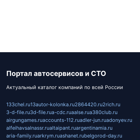
Портал автосервисов и СТО
Актуальный каталог компаний по всей России
133chel.ru
13autor-kolonka.ru
2864420.ru
2rich.ru
3-d-file.ru
3d-file.ru
a-cdc.ru
aalse.ru
a380club.ru
airgungames.ru
accounts-112.ru
adler-jun.ru
adonyev.ru
alfeihavsalnassr.ru
altaipant.ru
argentinamia.ru
aria-family.ru
arkrym.ru
ashanet.ru
belgorod-day.ru