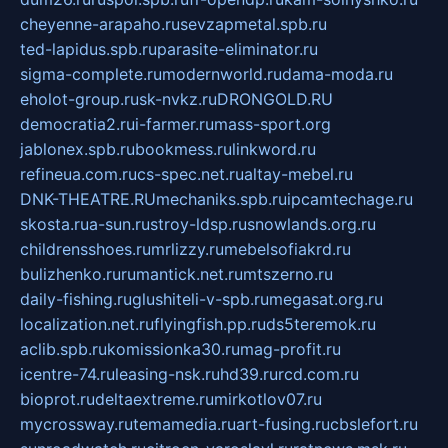
cheyenne-arapaho.ru
sevzapmetal.spb.ru
ted-lapidus.spb.ru
parasite-eliminator.ru
sigma-complete.ru
modernworld.ru
dama-moda.ru
eholot-group.ru
sk-nvkz.ru
DRONGOLD.RU
democratia2.ru
i-farmer.ru
mass-sport.org
jablonex.spb.ru
bookmess.ru
linkword.ru
refineua.com.ru
cs-spec.net.ru
altay-mebel.ru
DNK-THEATRE.RU
mechaniks.spb.ru
ipcamtechage.ru
skosta.ru
a-sun.ru
stroy-ldsp.ru
snowlands.org.ru
childrensshoes.ru
mrlizzy.ru
mebelsofiakrd.ru
bulizhenko.ru
rumantick.net.ru
mtszerno.ru
daily-fishing.ru
glushiteli-v-spb.ru
megasat.org.ru
localization.net.ru
flyingfish.pp.ru
ds5teremok.ru
aclib.spb.ru
komissionka30.ru
mag-profit.ru
icentre-74.ru
leasing-nsk.ru
hd39.ru
rcd.com.ru
bioprot.ru
deltaextreme.ru
mirkotlov07.ru
mycrossway.ru
temamedia.ru
art-fusing.ru
cbslefort.ru