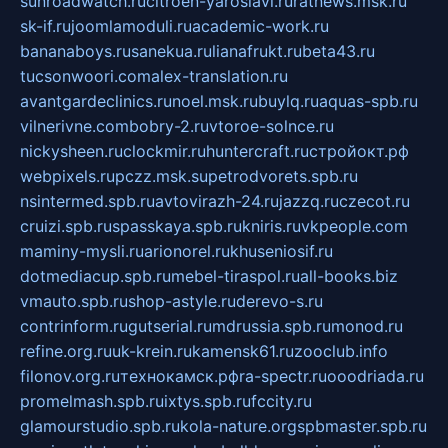
sunroadwatch.ru
citroen-yaroslavl.ru
ratnews.msk.ru
sk-if.ru
joomlamoduli.ru
academic-work.ru
bananaboys.ru
sanekua.ru
lianafrukt.ru
beta43.ru
tucsonwoori.com
alex-translation.ru
avantgardeclinics.ru
noel.msk.ru
buylq.ru
aquas-spb.ru
vilnerivne.com
bobry-2.ru
vtoroe-solnce.ru
nickysheen.ru
clockmir.ru
huntercraft.ru
стройокт.рф
webpixels.ru
pczz.msk.su
petrodvorets.spb.ru
nsintermed.spb.ru
avtovirazh-24.ru
jazzq.ru
czecot.ru
cruizi.spb.ru
spasskaya.spb.ru
kniris.ru
vkpeople.com
maminy-mysli.ru
arionorel.ru
khuseniosif.ru
dotmediacup.spb.ru
mebel-tiraspol.ru
all-books.biz
vmauto.spb.ru
shop-astyle.ru
derevo-s.ru
contrinform.ru
gutserial.ru
mdrussia.spb.ru
monod.ru
refine.org.ru
uk-krein.ru
kamensk61.ru
zooclub.info
filonov.org.ru
технокамск.рф
ra-spectr.ru
ooodriada.ru
promelmash.spb.ru
ixtys.spb.ru
fccity.ru
glamourstudio.spb.ru
kola-nature.org
spbmaster.spb.ru