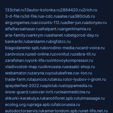
133chel.ru
13autor-kolonka.ru
2864420.ru
2rich.ru
3-d-file.ru
3d-file.ru
a-cdc.ru
aalse.ru
a380club.ru
airgungames.ru
accounts-112.ru
adler-jun.ru
adonyev.ru
alfeihavsalnassr.ru
altaipant.ru
argentinamia.ru
aria-family.ru
arkrym.ru
ashanet.ru
belgorod-day.ru
bankaribi.ru
bandamn.ru
bigfatcc.ru
blagodarenie-spb.ru
borodino-media.ru
card-voice.ru
cardvoice.ru
zed-online.ru
zvonitut.ru
zebra-tlt.ru
zarafshan.ru
york-life.ru
vintovoykompressor.ru
vladivostok-map.ru
vlknrussia.ru
wasabi-shop.ru
webamator.ru
zaryna.ru
youtubefree.ru
x-ton.ru
trade-farm.ru
tajuncos.ru
taksu.ru
tor-lyubov-i-grom.ru
spayderhed-2022.ru
splclub.ru
stoppamedia.ru
snow-guard.ru
slovar-ivrit.ru
cleanmedicine.ru
shkurki-karakulya.ru
kanotiforet.spb.ru
tutmassage.ru
ecolog.org.ru
praga.spb.ru
falcorussia.ru
autodoctorservis.ru
kamertondom.spb.ru
net-life.net.ru