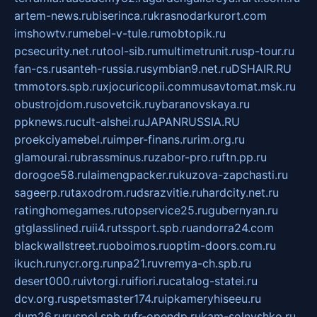
artem-news.ru
biserinca.ru
krasnodarkurort.com
imshowtv.ru
mebel-v-tule.ru
mobtopik.ru
pcsecurity.net.ru
tool-sib.ru
multimetrunit.ru
sp-tour.ru
fan-cs.ru
santeh-russia.ru
symbian9.net.ru
DSHAIR.RU
tmmotors.spb.ru
xjocuricopii.com
musavtomat.msk.ru
obustrojdom.ru
sovetcik.ru
ybaranovskaya.ru
ppknews.ru
cult-alshei.ru
JAPANRUSSIA.RU
proekciyamebel.ru
imper-finans.ru
rim.org.ru
glamourai.ru
brassminus.ru
zabor-pro.ru
ftn.pp.ru
dorogoe58.ru
laimengpacker.ru
kuzova-zapchasti.ru
sageerp.ru
taxodrom.ru
dsrazvitie.ru
hardcity.net.ru
ratinghomegames.ru
topservice25.ru
gubernyan.ru
gtglasslined.ru
ii4.ru
tssport.spb.ru
andorra24.com
blackwallstreet.ru
oboimos.ru
optim-doors.com.ru
ikuch.ru
nycr.org.ru
npa21.ru
vremya-ch.spb.ru
desert000.ru
ivtorgi.ru
ifiori.ru
catalog-statei.ru
dcv.org.ru
spetsmaster174.ru
ipkameryhiseeu.ru
dum26.ru
ruspol.spb.ru
fr-opendp.ru
kam-solnyshko.ru