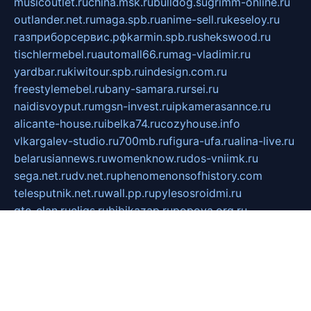
musicoutlet.ru
china.msk.ru
bulldog.su
grimm-online.ru
outlander.net.ru
maga.spb.ru
anime-sell.ru
keseloy.ru
газприборсервис.рф
karmin.spb.ru
shekswood.ru
tischlermebel.ru
automall66.ru
mag-vladimir.ru
yardbar.ru
kiwitour.spb.ru
indesign.com.ru
freestylemebel.ru
bany-samara.ru
rsei.ru
naidisvoyput.ru
mgsn-invest.ru
ipkamerasannce.ru
alicante-house.ru
ibelka74.ru
cozyhouse.info
vlkargalev-studio.ru
700mb.ru
figura-ufa.ru
alina-live.ru
belarusiannews.ru
womenknow.ru
dos-vniimk.ru
sega.net.ru
dv.net.ru
phenomenonsofhistory.com
telesputnik.net.ru
wall.pp.ru
pylesosroidmi.ru
gtc-clan.ru
cligs.ru
bibikazap.ru
popova.org.ru
netwhistler.spb.ru
bellvil.ru
bonzon.ru
iss-vladik.ru
defiparis.net.ru
las-gryzas.ru
amku.ru
electednews.spb.ru
feather.org.ru
spar72.ru
tankiigri.ru
dominus.com.ru
ibtree.ru
sanykool.pp.ru
unixlib.org.ru
menatep.spb.ru
gartenterrassen.ru
printeka.ru