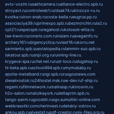
avto-vozim.ru
sakhcamera.ru
alliance-electro.spb.ru
stroyavt.ru
controlweb1.ru
tdsak74.ru
kinzozo-ru.ru
kvotka.ru
iron-snab.ru
costa-bella.ru
eugrus.pp.ru
associaciya39.ru
primexpo.spb.ru
bezmorchin.ru
ia2.ru
cpt21.ru
ispecspb.ru
regahost.ru
kolosok-elita.ru
tae-kwon.ru
consrio.com.ru
insiam.ru
avegainfo.ru
archery161.ru
bigencyclica.ru
vlast16.ru
korru.net
sarmiento.spb.su
extelopedia.ru
lammin-suo.spb.ru
iskatour.spb.ru
snpi.org.ru
running-line.ru
krygeva-spa.ru
chel.net.ru
rust-loco.ru
dugshop.ru
hl-beta.spb.ru
school494.spb.ru
mymubaby.ru
epoha-metalband.ru
ngr.spb.ru
rusgosnews.com
dieselvostok.ru
24hostel.msk.ru
w-dev.ru
f-ship.ru
regsmi.ru
filmnetwork.ru
malinasp.ru
kinosvin.ru
h2o-salon.ru
malutkayork.ru
deltaprim.spb.ru
tango-perm.ru
gooddir.ru
sgv.su
multiki-online.com
webkrasotki.com
cherinvest.ru
detskiy-ostrov.ru
ankou.spb.ru
alvesta1.ru
pdf-creator.ru
nix-files.org.ru