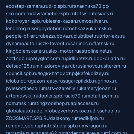
ecostep-samara.ru
d-p.spb.ru
галактика73.рф
sko.com.ru
davitamebel-spb.ru
fotsis.ru
tesiaes.ru
kokoroyari.spb.ru
blesna-kazan.ru
mossilver.ru
lenderoq.ru
sergeydobrin.ru
tochkazvuka.msk.ru
people-of-art.ru
bezzubova.ru
clubtibet.ru
orior-aks.ru
dynamoauto.ru
szk-favorit.ru
carlines.ru
flatnsk.ru
kingbolenskaner.ru
alex-motor.ru
astroline.net.ru
act1.spb.ru
polyglot.com.ru
gidlipetsk.ru
ooo-driada.ru
detsad125.ru
mir-zdoroviya.ru
bruslanovo.ru
siterem.ru
council.spb.ru
лодкипатриот.рф
kafekolizey.ru
iclub.net.ru
gazon-easy.ru
sugarepilekb.ru
grinox.ru
pylesostineco.ru
msts-ozarenie.ru
kameryjooan.ru
artemovskij.ru
dopler.spb.ru
aid70.ru
metall-perm.ru
ndm.msk.ru
ratingzooshop.ru
apiaccess.ru
globalautotrade.info
bezverhovskoe.ru
drsschool.ru
ZOOSMART.SPB.RU
dalakony.ru
medikijob.ru
remontt.spb.ru
photostudia.spb.ru
myragon.ru
terramia.ru
academy62.ru
gardengallereya.ru
rti.com.ru