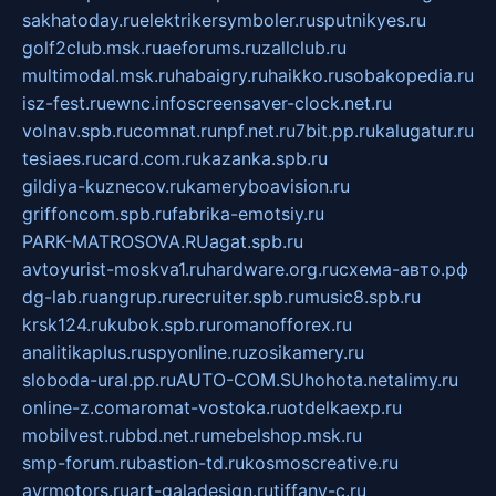
sakhatoday.ru
elektrikersymboler.ru
sputnikyes.ru
golf2club.msk.ru
aeforums.ru
zallclub.ru
multimodal.msk.ru
habaigry.ru
haikko.ru
sobakopedia.ru
isz-fest.ru
ewnc.info
screensaver-clock.net.ru
volnav.spb.ru
comnat.ru
npf.net.ru
7bit.pp.ru
kalugatur.ru
tesiaes.ru
card.com.ru
kazanka.spb.ru
gildiya-kuznecov.ru
kameryboavision.ru
griffoncom.spb.ru
fabrika-emotsiy.ru
PARK-MATROSOVA.RU
agat.spb.ru
avtoyurist-moskva1.ru
hardware.org.ru
схема-авто.рф
dg-lab.ru
angrup.ru
recruiter.spb.ru
music8.spb.ru
krsk124.ru
kubok.spb.ru
romanofforex.ru
analitikaplus.ru
spyonline.ru
zosikamery.ru
sloboda-ural.pp.ru
AUTO-COM.SU
hohota.net
alimy.ru
online-z.com
aromat-vostoka.ru
otdelkaexp.ru
mobilvest.ru
bbd.net.ru
mebelshop.msk.ru
smp-forum.ru
bastion-td.ru
kosmoscreative.ru
avrmotors.ru
art-galadesign.ru
tiffany-c.ru