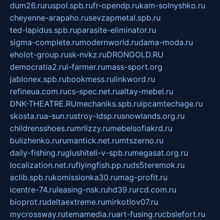
dum26.ru
ruspol.spb.ru
fr-opendp.ru
kam-solnyshko.ru
cheyenne-arapaho.ru
sevzapmetal.spb.ru
ted-lapidus.spb.ru
parasite-eliminator.ru
sigma-complete.ru
modernworld.ru
dama-moda.ru
eholot-group.ru
sk-nvkz.ru
DRONGOLD.RU
democratia2.ru
i-farmer.ru
mass-sport.org
jablonex.spb.ru
bookmess.ru
linkword.ru
refineua.com.ru
cs-spec.net.ru
altay-mebel.ru
DNK-THEATRE.RU
mechaniks.spb.ru
ipcamtechage.ru
skosta.ru
a-sun.ru
stroy-ldsp.ru
snowlands.org.ru
childrensshoes.ru
mrlizzy.ru
mebelsofiakrd.ru
bulizhenko.ru
rumantick.net.ru
mtszerno.ru
daily-fishing.ru
glushiteli-v-spb.ru
megasat.org.ru
localization.net.ru
flyingfish.pp.ru
ds5teremok.ru
aclib.spb.ru
komissionka30.ru
mag-profit.ru
icentre-74.ru
leasing-nsk.ru
hd39.ru
rcd.com.ru
bioprot.ru
deltaextreme.ru
mirkotlov07.ru
mycrossway.ru
temamedia.ru
art-fusing.ru
cbslefort.ru