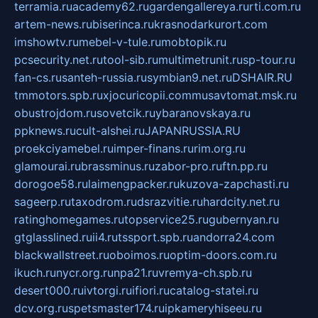
terramia.ru
academy62.ru
gardengallereya.ru
rti.com.ru
artem-news.ru
biserinca.ru
krasnodarkurort.com
imshowtv.ru
mebel-v-tule.ru
mobtopik.ru
pcsecurity.net.ru
tool-sib.ru
multimetrunit.ru
sp-tour.ru
fan-cs.ru
santeh-russia.ru
symbian9.net.ru
DSHAIR.RU
tmmotors.spb.ru
xjocuricopii.com
musavtomat.msk.ru
obustrojdom.ru
sovetcik.ru
ybaranovskaya.ru
ppknews.ru
cult-alshei.ru
JAPANRUSSIA.RU
proekciyamebel.ru
imper-finans.ru
rim.org.ru
glamourai.ru
brassminus.ru
zabor-pro.ru
ftn.pp.ru
dorogoe58.ru
laimengpacker.ru
kuzova-zapchasti.ru
sageerp.ru
taxodrom.ru
dsrazvitie.ru
hardcity.net.ru
ratinghomegames.ru
topservice25.ru
gubernyan.ru
gtglasslined.ru
ii4.ru
tssport.spb.ru
andorra24.com
blackwallstreet.ru
oboimos.ru
optim-doors.com.ru
ikuch.ru
nycr.org.ru
npa21.ru
vremya-ch.spb.ru
desert000.ru
ivtorgi.ru
ifiori.ru
catalog-statei.ru
dcv.org.ru
spetsmaster174.ru
ipkameryhiseeu.ru