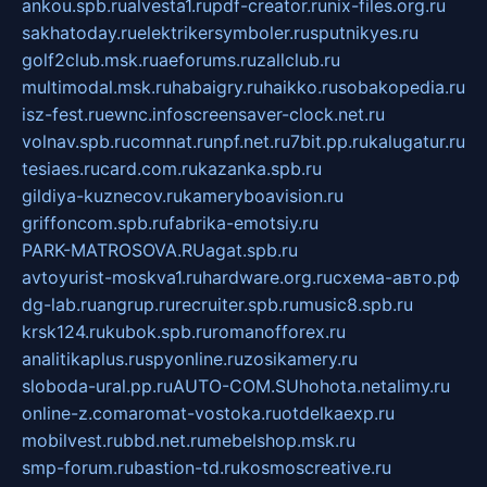
ankou.spb.ru
alvesta1.ru
pdf-creator.ru
nix-files.org.ru
sakhatoday.ru
elektrikersymboler.ru
sputnikyes.ru
golf2club.msk.ru
aeforums.ru
zallclub.ru
multimodal.msk.ru
habaigry.ru
haikko.ru
sobakopedia.ru
isz-fest.ru
ewnc.info
screensaver-clock.net.ru
volnav.spb.ru
comnat.ru
npf.net.ru
7bit.pp.ru
kalugatur.ru
tesiaes.ru
card.com.ru
kazanka.spb.ru
gildiya-kuznecov.ru
kameryboavision.ru
griffoncom.spb.ru
fabrika-emotsiy.ru
PARK-MATROSOVA.RU
agat.spb.ru
avtoyurist-moskva1.ru
hardware.org.ru
схема-авто.рф
dg-lab.ru
angrup.ru
recruiter.spb.ru
music8.spb.ru
krsk124.ru
kubok.spb.ru
romanofforex.ru
analitikaplus.ru
spyonline.ru
zosikamery.ru
sloboda-ural.pp.ru
AUTO-COM.SU
hohota.net
alimy.ru
online-z.com
aromat-vostoka.ru
otdelkaexp.ru
mobilvest.ru
bbd.net.ru
mebelshop.msk.ru
smp-forum.ru
bastion-td.ru
kosmoscreative.ru