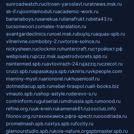
sunroadwatch.ru
citroen-yaroslavl.ru
ratnews.msk.ru
sk-if.ru
joomlamoduli.ru
academic-work.ru
bananaboys.ru
sanekua.ru
lianafrukt.ru
beta43.ru
tucsonwoori.com
alex-translation.ru
avantgardeclinics.ru
noel.msk.ru
buylq.ru
aquas-spb.ru
vilnerivne.com
bobry-2.ru
vtoroe-solnce.ru
nickysheen.ru
clockmir.ru
huntercraft.ru
стройокт.рф
webpixels.ru
pczz.msk.su
petrodvorets.spb.ru
nsintermed.spb.ru
avtovirazh-24.ru
jazzq.ru
czecot.ru
cruizi.spb.ru
spasskaya.spb.ru
kniris.ru
vkpeople.com
maminy-mysli.ru
arionorel.ru
khuseniosif.ru
dotmediacup.spb.ru
mebel-tiraspol.ru
all-books.biz
vmauto.spb.ru
shop-astyle.ru
derevo-s.ru
contrinform.ru
gutserial.ru
mdrussia.spb.ru
monod.ru
refine.org.ru
uk-krein.ru
kamensk61.ru
zooclub.info
filonov.org.ru
технокамск.рф
ra-spectr.ru
ooodriada.ru
promelmash.spb.ru
ixtys.spb.ru
fccity.ru
glamourstudio.spb.ru
kola-nature.org
spbmaster.spb.ru