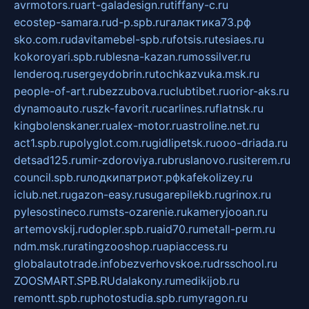
avrmotors.ru
art-galadesign.ru
tiffany-c.ru
ecostep-samara.ru
d-p.spb.ru
галактика73.рф
sko.com.ru
davitamebel-spb.ru
fotsis.ru
tesiaes.ru
kokoroyari.spb.ru
blesna-kazan.ru
mossilver.ru
lenderoq.ru
sergeydobrin.ru
tochkazvuka.msk.ru
people-of-art.ru
bezzubova.ru
clubtibet.ru
orior-aks.ru
dynamoauto.ru
szk-favorit.ru
carlines.ru
flatnsk.ru
kingbolenskaner.ru
alex-motor.ru
astroline.net.ru
act1.spb.ru
polyglot.com.ru
gidlipetsk.ru
ooo-driada.ru
detsad125.ru
mir-zdoroviya.ru
bruslanovo.ru
siterem.ru
council.spb.ru
лодкипатриот.рф
kafekolizey.ru
iclub.net.ru
gazon-easy.ru
sugarepilekb.ru
grinox.ru
pylesostineco.ru
msts-ozarenie.ru
kameryjooan.ru
artemovskij.ru
dopler.spb.ru
aid70.ru
metall-perm.ru
ndm.msk.ru
ratingzooshop.ru
apiaccess.ru
globalautotrade.info
bezverhovskoe.ru
drsschool.ru
ZOOSMART.SPB.RU
dalakony.ru
medikijob.ru
remontt.spb.ru
photostudia.spb.ru
myragon.ru