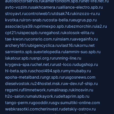
autodoctorservis.ru
kamertondom.spb.ru
net-life.net.ru
avto-vozim.ru
sakhcamera.ru
alliance-electro.spb.ru
stroyavt.ru
controlweb1.ru
tdsak74.ru
kinzozo-ru.ru
kvotka.ru
iron-snab.ru
costa-bella.ru
eugrus.pp.ru
associaciya39.ru
primexpo.spb.ru
bezmorchin.ru
ia2.ru
cpt21.ru
ispecspb.ru
regahost.ru
kolosok-elita.ru
tae-kwon.ru
consrio.com.ru
insiam.ru
avegainfo.ru
archery161.ru
bigencyclica.ru
vlast16.ru
korru.net
sarmiento.spb.su
extelopedia.ru
lammin-suo.spb.ru
iskatour.spb.ru
snpi.org.ru
running-line.ru
krygeva-spa.ru
chel.net.ru
rust-loco.ru
dugshop.ru
hl-beta.spb.ru
school494.spb.ru
mymubaby.ru
epoha-metalband.ru
ngr.spb.ru
rusgosnews.com
dieselvostok.ru
24hostel.msk.ru
w-dev.ru
f-ship.ru
regsmi.ru
filmnetwork.ru
malinasp.ru
kinosvin.ru
h2o-salon.ru
malutkayork.ru
deltaprim.spb.ru
tango-perm.ru
gooddir.ru
sgv.su
multiki-online.com
webkrasotki.com
cherinvest.ru
detskiy-ostrov.ru