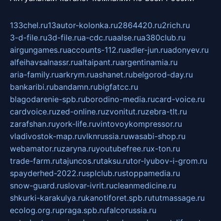
133chel.ru
13autor-kolonka.ru
2864420.ru
2rich.ru
3-d-file.ru
3d-file.ru
a-cdc.ru
aalse.ru
a380club.ru
airgungames.ru
accounts-112.ru
adler-jun.ru
adonyev.ru
alfeihavsalnassr.ru
altaipant.ru
argentinamia.ru
aria-family.ru
arkrym.ru
ashanet.ru
belgorod-day.ru
bankaribi.ru
bandamn.ru
bigfatcc.ru
blagodarenie-spb.ru
borodino-media.ru
card-voice.ru
cardvoice.ru
zed-online.ru
zvonitut.ru
zebra-tlt.ru
zarafshan.ru
york-life.ru
vintovoykompressor.ru
vladivostok-map.ru
vlknrussia.ru
wasabi-shop.ru
webamator.ru
zaryna.ru
youtubefree.ru
x-ton.ru
trade-farm.ru
tajuncos.ru
taksu.ru
tor-lyubov-i-grom.ru
spayderhed-2022.ru
splclub.ru
stoppamedia.ru
snow-guard.ru
slovar-ivrit.ru
cleanmedicine.ru
shkurki-karakulya.ru
kanotiforet.spb.ru
tutmassage.ru
ecolog.org.ru
praga.spb.ru
falcorussia.ru