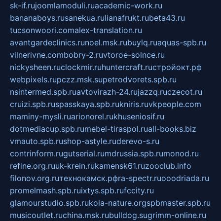
sk-if.ru
joomlamoduli.ru
academic-work.ru
bananaboys.ru
sanekua.ru
lianafrukt.ru
beta43.ru
tucsonwoori.com
alex-translation.ru
avantgardeclinics.ru
noel.msk.ru
buylq.ru
aquas-spb.ru
vilnerivne.com
bobry-2.ru
vtoroe-solnce.ru
nickysheen.ru
clockmir.ru
huntercraft.ru
стройокт.рф
webpixels.ru
pczz.msk.su
petrodvorets.spb.ru
nsintermed.spb.ru
avtovirazh-24.ru
jazzq.ru
czecot.ru
cruizi.spb.ru
spasskaya.spb.ru
kniris.ru
vkpeople.com
maminy-mysli.ru
arionorel.ru
khuseniosif.ru
dotmediacup.spb.ru
mebel-tiraspol.ru
all-books.biz
vmauto.spb.ru
shop-astyle.ru
derevo-s.ru
contrinform.ru
gutserial.ru
mdrussia.spb.ru
monod.ru
refine.org.ru
uk-krein.ru
kamensk61.ru
zooclub.info
filonov.org.ru
технокамск.рф
ra-spectr.ru
ooodriada.ru
promelmash.spb.ru
ixtys.spb.ru
fccity.ru
glamourstudio.spb.ru
kola-nature.org
spbmaster.spb.ru
musicoutlet.ru
china.msk.ru
bulldog.su
grimm-online.ru