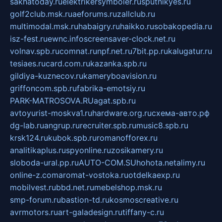
sakhatoday.ru
elektrikersymboler.ru
sputnikyes.ru
golf2club.msk.ru
aeforums.ru
zallclub.ru
multimodal.msk.ru
habaigry.ru
haikko.ru
sobakopedia.ru
isz-fest.ru
ewnc.info
screensaver-clock.net.ru
volnav.spb.ru
comnat.ru
npf.net.ru
7bit.pp.ru
kalugatur.ru
tesiaes.ru
card.com.ru
kazanka.spb.ru
gildiya-kuznecov.ru
kameryboavision.ru
griffoncom.spb.ru
fabrika-emotsiy.ru
PARK-MATROSOVA.RU
agat.spb.ru
avtoyurist-moskva1.ru
hardware.org.ru
схема-авто.рф
dg-lab.ru
angrup.ru
recruiter.spb.ru
music8.spb.ru
krsk124.ru
kubok.spb.ru
romanofforex.ru
analitikaplus.ru
spyonline.ru
zosikamery.ru
sloboda-ural.pp.ru
AUTO-COM.SU
hohota.net
alimy.ru
online-z.com
aromat-vostoka.ru
otdelkaexp.ru
mobilvest.ru
bbd.net.ru
mebelshop.msk.ru
smp-forum.ru
bastion-td.ru
kosmoscreative.ru
avrmotors.ru
art-galadesign.ru
tiffany-c.ru