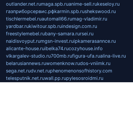
outlander.net.ru
maga.spb.ru
anime-sell.ru
keseloy.ru
газприборсервис.рф
karmin.spb.ru
shekswood.ru
tischlermebel.ru
automall66.ru
mag-vladimir.ru
yardbar.ru
kiwitour.spb.ru
indesign.com.ru
freestylemebel.ru
bany-samara.ru
rsei.ru
naidisvoyput.ru
mgsn-invest.ru
ipkamerasannce.ru
alicante-house.ru
ibelka74.ru
cozyhouse.info
vlkargalev-studio.ru
700mb.ru
figura-ufa.ru
alina-live.ru
belarusiannews.ru
womenknow.ru
dos-vniimk.ru
sega.net.ru
dv.net.ru
phenomenonsofhistory.com
telesputnik.net.ru
wall.pp.ru
pylesosroidmi.ru
gtc-clan.ru
cligs.ru
bibikazap.ru
popova.org.ru
netwhistler.spb.ru
bellvil.ru
bonzon.ru
iss-vladik.ru
defiparis.net.ru
las-gryzas.ru
amku.ru
electednews.spb.ru
feather.org.ru
spar72.ru
tankiigri.ru
dominus.com.ru
ibtree.ru
sanykool.pp.ru
unixlib.org.ru
menatep.spb.ru
gartenterrassen.ru
printeka.ru
skvozilka.com.ru
parkovka-pub.ru
lovemobi.ru
art-ru.ru