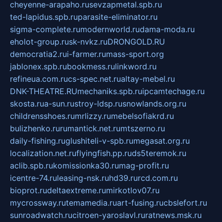
cheyenne-arapaho.ru
sevzapmetal.spb.ru
ted-lapidus.spb.ru
parasite-eliminator.ru
sigma-complete.ru
modernworld.ru
dama-moda.ru
eholot-group.ru
sk-nvkz.ru
DRONGOLD.RU
democratia2.ru
i-farmer.ru
mass-sport.org
jablonex.spb.ru
bookmess.ru
linkword.ru
refineua.com.ru
cs-spec.net.ru
altay-mebel.ru
DNK-THEATRE.RU
mechaniks.spb.ru
ipcamtechage.ru
skosta.ru
a-sun.ru
stroy-ldsp.ru
snowlands.org.ru
childrensshoes.ru
mrlizzy.ru
mebelsofiakrd.ru
bulizhenko.ru
rumantick.net.ru
mtszerno.ru
daily-fishing.ru
glushiteli-v-spb.ru
megasat.org.ru
localization.net.ru
flyingfish.pp.ru
ds5teremok.ru
aclib.spb.ru
komissionka30.ru
mag-profit.ru
icentre-74.ru
leasing-nsk.ru
hd39.ru
rcd.com.ru
bioprot.ru
deltaextreme.ru
mirkotlov07.ru
mycrossway.ru
temamedia.ru
art-fusing.ru
cbslefort.ru
sunroadwatch.ru
citroen-yaroslavl.ru
ratnews.msk.ru