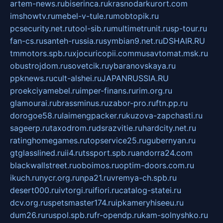
artem-news.ru
biserinca.ru
krasnodarkurort.com
imshowtv.ru
mebel-v-tule.ru
mobtopik.ru
pcsecurity.net.ru
tool-sib.ru
multimetrunit.ru
sp-tour.ru
fan-cs.ru
santeh-russia.ru
symbian9.net.ru
DSHAIR.RU
tmmotors.spb.ru
xjocuricopii.com
musavtomat.msk.ru
obustrojdom.ru
sovetcik.ru
ybaranovskaya.ru
ppknews.ru
cult-alshei.ru
JAPANRUSSIA.RU
proekciyamebel.ru
imper-finans.ru
rim.org.ru
glamourai.ru
brassminus.ru
zabor-pro.ru
ftn.pp.ru
dorogoe58.ru
laimengpacker.ru
kuzova-zapchasti.ru
sageerp.ru
taxodrom.ru
dsrazvitie.ru
hardcity.net.ru
ratinghomegames.ru
topservice25.ru
gubernyan.ru
gtglasslined.ru
ii4.ru
tssport.spb.ru
andorra24.com
blackwallstreet.ru
oboimos.ru
optim-doors.com.ru
ikuch.ru
nycr.org.ru
npa21.ru
vremya-ch.spb.ru
desert000.ru
ivtorgi.ru
ifiori.ru
catalog-statei.ru
dcv.org.ru
spetsmaster174.ru
ipkameryhiseeu.ru
dum26.ru
ruspol.spb.ru
fr-opendp.ru
kam-solnyshko.ru