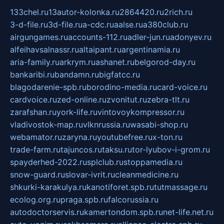
133chel.ru
13autor-kolonka.ru
2864420.ru
2rich.ru
3-d-file.ru
3d-file.ru
a-cdc.ru
aalse.ru
a380club.ru
airgungames.ru
accounts-112.ru
adler-jun.ru
adonyev.ru
alfeihavsalnassr.ru
altaipant.ru
argentinamia.ru
aria-family.ru
arkrym.ru
ashanet.ru
belgorod-day.ru
bankaribi.ru
bandamn.ru
bigfatcc.ru
blagodarenie-spb.ru
borodino-media.ru
card-voice.ru
cardvoice.ru
zed-online.ru
zvonitut.ru
zebra-tlt.ru
zarafshan.ru
york-life.ru
vintovoykompressor.ru
vladivostok-map.ru
vlknrussia.ru
wasabi-shop.ru
webamator.ru
zaryna.ru
youtubefree.ru
x-ton.ru
trade-farm.ru
tajuncos.ru
taksu.ru
tor-lyubov-i-grom.ru
spayderhed-2022.ru
splclub.ru
stoppamedia.ru
snow-guard.ru
slovar-ivrit.ru
cleanmedicine.ru
shkurki-karakulya.ru
kanotiforet.spb.ru
tutmassage.ru
ecolog.org.ru
praga.spb.ru
falcorussia.ru
autodoctorservis.ru
kamertondom.spb.ru
net-life.net.ru