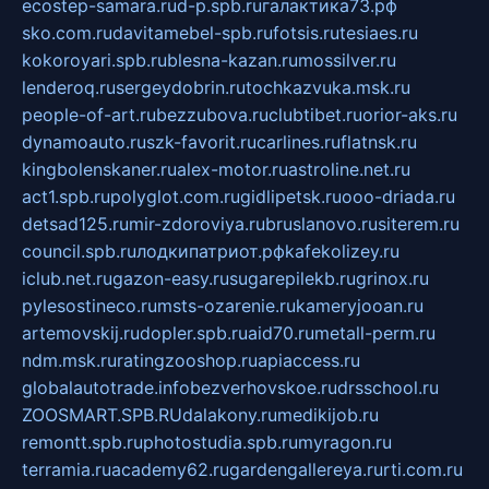
ecostep-samara.ru
d-p.spb.ru
галактика73.рф
sko.com.ru
davitamebel-spb.ru
fotsis.ru
tesiaes.ru
kokoroyari.spb.ru
blesna-kazan.ru
mossilver.ru
lenderoq.ru
sergeydobrin.ru
tochkazvuka.msk.ru
people-of-art.ru
bezzubova.ru
clubtibet.ru
orior-aks.ru
dynamoauto.ru
szk-favorit.ru
carlines.ru
flatnsk.ru
kingbolenskaner.ru
alex-motor.ru
astroline.net.ru
act1.spb.ru
polyglot.com.ru
gidlipetsk.ru
ooo-driada.ru
detsad125.ru
mir-zdoroviya.ru
bruslanovo.ru
siterem.ru
council.spb.ru
лодкипатриот.рф
kafekolizey.ru
iclub.net.ru
gazon-easy.ru
sugarepilekb.ru
grinox.ru
pylesostineco.ru
msts-ozarenie.ru
kameryjooan.ru
artemovskij.ru
dopler.spb.ru
aid70.ru
metall-perm.ru
ndm.msk.ru
ratingzooshop.ru
apiaccess.ru
globalautotrade.info
bezverhovskoe.ru
drsschool.ru
ZOOSMART.SPB.RU
dalakony.ru
medikijob.ru
remontt.spb.ru
photostudia.spb.ru
myragon.ru
terramia.ru
academy62.ru
gardengallereya.ru
rti.com.ru