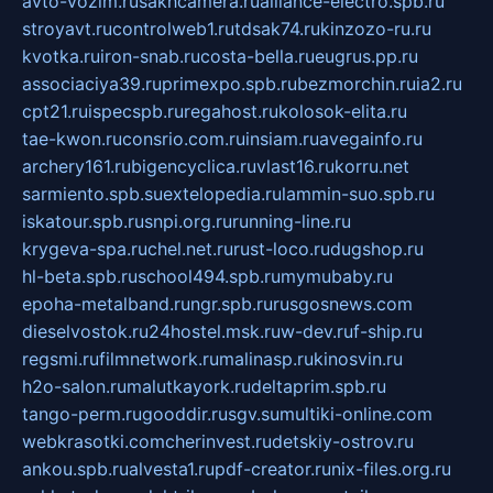
avto-vozim.ru
sakhcamera.ru
alliance-electro.spb.ru
stroyavt.ru
controlweb1.ru
tdsak74.ru
kinzozo-ru.ru
kvotka.ru
iron-snab.ru
costa-bella.ru
eugrus.pp.ru
associaciya39.ru
primexpo.spb.ru
bezmorchin.ru
ia2.ru
cpt21.ru
ispecspb.ru
regahost.ru
kolosok-elita.ru
tae-kwon.ru
consrio.com.ru
insiam.ru
avegainfo.ru
archery161.ru
bigencyclica.ru
vlast16.ru
korru.net
sarmiento.spb.su
extelopedia.ru
lammin-suo.spb.ru
iskatour.spb.ru
snpi.org.ru
running-line.ru
krygeva-spa.ru
chel.net.ru
rust-loco.ru
dugshop.ru
hl-beta.spb.ru
school494.spb.ru
mymubaby.ru
epoha-metalband.ru
ngr.spb.ru
rusgosnews.com
dieselvostok.ru
24hostel.msk.ru
w-dev.ru
f-ship.ru
regsmi.ru
filmnetwork.ru
malinasp.ru
kinosvin.ru
h2o-salon.ru
malutkayork.ru
deltaprim.spb.ru
tango-perm.ru
gooddir.ru
sgv.su
multiki-online.com
webkrasotki.com
cherinvest.ru
detskiy-ostrov.ru
ankou.spb.ru
alvesta1.ru
pdf-creator.ru
nix-files.org.ru