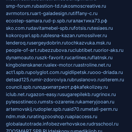
smp-forum.ru
bastion-td.ru
kosmoscreative.ru
avrmotors.ru
art-galadesign.ru
tiffany-c.ru
ecostep-samara.ru
d-p.spb.ru
галактика73.рф
sko.com.ru
davitamebel-spb.ru
fotsis.ru
tesiaes.ru
kokoroyari.spb.ru
blesna-kazan.ru
mossilver.ru
lenderoq.ru
sergeydobrin.ru
tochkazvuka.msk.ru
people-of-art.ru
bezzubova.ru
clubtibet.ru
orior-aks.ru
dynamoauto.ru
szk-favorit.ru
carlines.ru
flatnsk.ru
kingbolenskaner.ru
alex-motor.ru
astroline.net.ru
act1.spb.ru
polyglot.com.ru
gidlipetsk.ru
ooo-driada.ru
detsad125.ru
mir-zdoroviya.ru
bruslanovo.ru
siterem.ru
council.spb.ru
лодкипатриот.рф
kafekolizey.ru
iclub.net.ru
gazon-easy.ru
sugarepilekb.ru
grinox.ru
pylesostineco.ru
msts-ozarenie.ru
kameryjooan.ru
artemovskij.ru
dopler.spb.ru
aid70.ru
metall-perm.ru
ndm.msk.ru
ratingzooshop.ru
apiaccess.ru
globalautotrade.info
bezverhovskoe.ru
drsschool.ru
ZOOSMART.SPB.RU
dalakony.ru
medikijob.ru