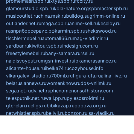
promelmash.spb.ru
ixtys.spb.ru
fccity.ru
glamourstudio.spb.ru
kola-nature.org
spbmaster.spb.ru
musicoutlet.ru
china.msk.ru
bulldog.su
grimm-online.ru
outlander.net.ru
maga.spb.ru
anime-sell.ru
keseloy.ru
газприборсервис.рф
karmin.spb.ru
shekswood.ru
tischlermebel.ru
automall66.ru
mag-vladimir.ru
yardbar.ru
kiwitour.spb.ru
indesign.com.ru
freestylemebel.ru
bany-samara.ru
rsei.ru
naidisvoyput.ru
mgsn-invest.ru
ipkamerasannce.ru
alicante-house.ru
ibelka74.ru
cozyhouse.info
vlkargalev-studio.ru
700mb.ru
figura-ufa.ru
alina-live.ru
belarusiannews.ru
womenknow.ru
dos-vniimk.ru
sega.net.ru
dv.net.ru
phenomenonsofhistory.com
telesputnik.net.ru
wall.pp.ru
pylesosroidmi.ru
gtc-clan.ru
cligs.ru
bibikazap.ru
popova.org.ru
netwhistler.spb.ru
bellvil.ru
bonzon.ru
iss-vladik.ru
defiparis.net.ru
las-gryzas.ru
amku.ru
electednews.spb.ru
feather.org.ru
spar72.ru
tankiigri.ru