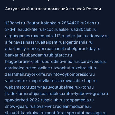
Актуальный каталог компаний по всей России
133chel.ru
13autor-kolonka.ru
2864420.ru
2rich.ru
3-d-file.ru
3d-file.ru
a-cdc.ru
aalse.ru
a380club.ru
airgungames.ru
accounts-112.ru
adler-jun.ru
adonyev.ru
alfeihavsalnassr.ru
altaipant.ru
argentinamia.ru
aria-family.ru
arkrym.ru
ashanet.ru
belgorod-day.ru
bankaribi.ru
bandamn.ru
bigfatcc.ru
blagodarenie-spb.ru
borodino-media.ru
card-voice.ru
cardvoice.ru
zed-online.ru
zvonitut.ru
zebra-tlt.ru
zarafshan.ru
york-life.ru
vintovoykompressor.ru
vladivostok-map.ru
vlknrussia.ru
wasabi-shop.ru
webamator.ru
zaryna.ru
youtubefree.ru
x-ton.ru
trade-farm.ru
tajuncos.ru
taksu.ru
tor-lyubov-i-grom.ru
spayderhed-2022.ru
splclub.ru
stoppamedia.ru
snow-guard.ru
slovar-ivrit.ru
cleanmedicine.ru
shkurki-karakulya.ru
kanotiforet.spb.ru
tutmassage.ru