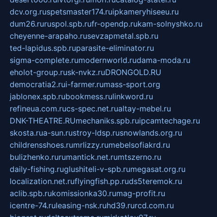
dcv.org.ru
spetsmaster174.ru
ipkameryhiseeu.ru
dum26.ru
ruspol.spb.ru
fr-opendp.ru
kam-solnyshko.ru
cheyenne-arapaho.ru
sevzapmetal.spb.ru
ted-lapidus.spb.ru
parasite-eliminator.ru
sigma-complete.ru
modernworld.ru
dama-moda.ru
eholot-group.ru
sk-nvkz.ru
DRONGOLD.RU
democratia2.ru
i-farmer.ru
mass-sport.org
jablonex.spb.ru
bookmess.ru
linkword.ru
refineua.com.ru
cs-spec.net.ru
altay-mebel.ru
DNK-THEATRE.RU
mechaniks.spb.ru
ipcamtechage.ru
skosta.ru
a-sun.ru
stroy-ldsp.ru
snowlands.org.ru
childrensshoes.ru
mrlizzy.ru
mebelsofiakrd.ru
bulizhenko.ru
rumantick.net.ru
mtszerno.ru
daily-fishing.ru
glushiteli-v-spb.ru
megasat.org.ru
localization.net.ru
flyingfish.pp.ru
ds5teremok.ru
aclib.spb.ru
komissionka30.ru
mag-profit.ru
icentre-74.ru
leasing-nsk.ru
hd39.ru
rcd.com.ru