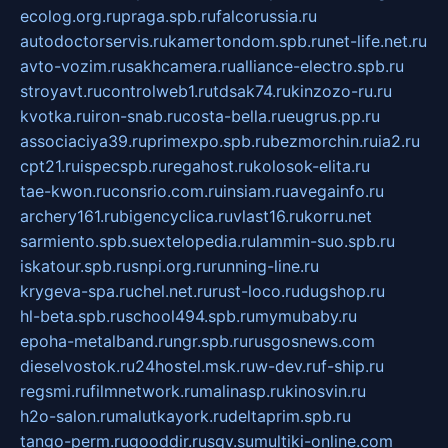
ecolog.org.ru
praga.spb.ru
falcorussia.ru
autodoctorservis.ru
kamertondom.spb.ru
net-life.net.ru
avto-vozim.ru
sakhcamera.ru
alliance-electro.spb.ru
stroyavt.ru
controlweb1.ru
tdsak74.ru
kinzozo-ru.ru
kvotka.ru
iron-snab.ru
costa-bella.ru
eugrus.pp.ru
associaciya39.ru
primexpo.spb.ru
bezmorchin.ru
ia2.ru
cpt21.ru
ispecspb.ru
regahost.ru
kolosok-elita.ru
tae-kwon.ru
consrio.com.ru
insiam.ru
avegainfo.ru
archery161.ru
bigencyclica.ru
vlast16.ru
korru.net
sarmiento.spb.su
extelopedia.ru
lammin-suo.spb.ru
iskatour.spb.ru
snpi.org.ru
running-line.ru
krygeva-spa.ru
chel.net.ru
rust-loco.ru
dugshop.ru
hl-beta.spb.ru
school494.spb.ru
mymubaby.ru
epoha-metalband.ru
ngr.spb.ru
rusgosnews.com
dieselvostok.ru
24hostel.msk.ru
w-dev.ru
f-ship.ru
regsmi.ru
filmnetwork.ru
malinasp.ru
kinosvin.ru
h2o-salon.ru
malutkayork.ru
deltaprim.spb.ru
tango-perm.ru
gooddir.ru
sgv.su
multiki-online.com