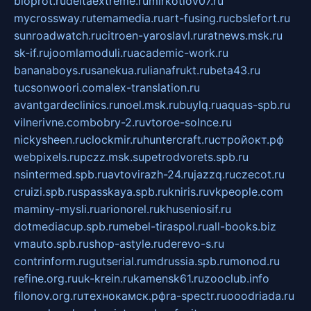
bioprot.ru
deltaextreme.ru
mirkotlov07.ru
mycrossway.ru
temamedia.ru
art-fusing.ru
cbslefort.ru
sunroadwatch.ru
citroen-yaroslavl.ru
ratnews.msk.ru
sk-if.ru
joomlamoduli.ru
academic-work.ru
bananaboys.ru
sanekua.ru
lianafrukt.ru
beta43.ru
tucsonwoori.com
alex-translation.ru
avantgardeclinics.ru
noel.msk.ru
buylq.ru
aquas-spb.ru
vilnerivne.com
bobry-2.ru
vtoroe-solnce.ru
nickysheen.ru
clockmir.ru
huntercraft.ru
стройокт.рф
webpixels.ru
pczz.msk.su
petrodvorets.spb.ru
nsintermed.spb.ru
avtovirazh-24.ru
jazzq.ru
czecot.ru
cruizi.spb.ru
spasskaya.spb.ru
kniris.ru
vkpeople.com
maminy-mysli.ru
arionorel.ru
khuseniosif.ru
dotmediacup.spb.ru
mebel-tiraspol.ru
all-books.biz
vmauto.spb.ru
shop-astyle.ru
derevo-s.ru
contrinform.ru
gutserial.ru
mdrussia.spb.ru
monod.ru
refine.org.ru
uk-krein.ru
kamensk61.ru
zooclub.info
filonov.org.ru
технокамск.рф
ra-spectr.ru
ooodriada.ru