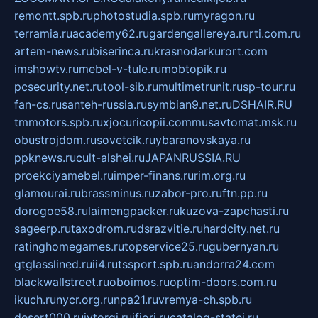
remontt.spb.ru
photostudia.spb.ru
myragon.ru
terramia.ru
academy62.ru
gardengallereya.ru
rti.com.ru
artem-news.ru
biserinca.ru
krasnodarkurort.com
imshowtv.ru
mebel-v-tule.ru
mobtopik.ru
pcsecurity.net.ru
tool-sib.ru
multimetrunit.ru
sp-tour.ru
fan-cs.ru
santeh-russia.ru
symbian9.net.ru
DSHAIR.RU
tmmotors.spb.ru
xjocuricopii.com
musavtomat.msk.ru
obustrojdom.ru
sovetcik.ru
ybaranovskaya.ru
ppknews.ru
cult-alshei.ru
JAPANRUSSIA.RU
proekciyamebel.ru
imper-finans.ru
rim.org.ru
glamourai.ru
brassminus.ru
zabor-pro.ru
ftn.pp.ru
dorogoe58.ru
laimengpacker.ru
kuzova-zapchasti.ru
sageerp.ru
taxodrom.ru
dsrazvitie.ru
hardcity.net.ru
ratinghomegames.ru
topservice25.ru
gubernyan.ru
gtglasslined.ru
ii4.ru
tssport.spb.ru
andorra24.com
blackwallstreet.ru
oboimos.ru
optim-doors.com.ru
ikuch.ru
nycr.org.ru
npa21.ru
vremya-ch.spb.ru
desert000.ru
ivtorgi.ru
ifiori.ru
catalog-statei.ru