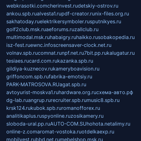
webkrasotki.com
cherinvest.ru
detskiy-ostrov.ru
ankou.spb.ru
alvesta1.ru
pdf-creator.ru
nix-files.org.ru
sakhatoday.ru
elektrikersymboler.ru
sputnikyes.ru
golf2club.msk.ru
aeforums.ru
zallclub.ru
multimodal.msk.ru
habaigry.ru
haikko.ru
sobakopedia.ru
isz-fest.ru
ewnc.info
screensaver-clock.net.ru
volnav.spb.ru
comnat.ru
npf.net.ru
7bit.pp.ru
kalugatur.ru
tesiaes.ru
card.com.ru
kazanka.spb.ru
gildiya-kuznecov.ru
kameryboavision.ru
griffoncom.spb.ru
fabrika-emotsiy.ru
PARK-MATROSOVA.RU
agat.spb.ru
avtoyurist-moskva1.ru
hardware.org.ru
схема-авто.рф
dg-lab.ru
angrup.ru
recruiter.spb.ru
music8.spb.ru
krsk124.ru
kubok.spb.ru
romanofforex.ru
analitikaplus.ru
spyonline.ru
zosikamery.ru
sloboda-ural.pp.ru
AUTO-COM.SU
hohota.net
alimy.ru
online-z.com
aromat-vostoka.ru
otdelkaexp.ru
mobilvest.ru
bbd.net.ru
mebelshop.msk.ru