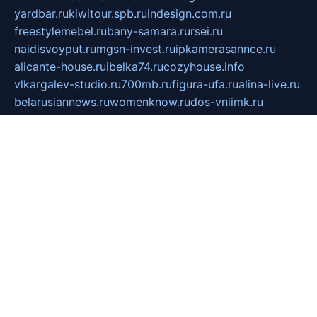
yardbar.ru
kiwitour.spb.ru
indesign.com.ru
freestylemebel.ru
bany-samara.ru
rsei.ru
naidisvoyput.ru
mgsn-invest.ru
ipkamerasannce.ru
alicante-house.ru
ibelka74.ru
cozyhouse.info
vlkargalev-studio.ru
700mb.ru
figura-ufa.ru
alina-live.ru
belarusiannews.ru
womenknow.ru
dos-vniimk.ru
sega.net.ru
dv.net.ru
phenomenonsofhistory.com
telesputnik.net.ru
wall.pp.ru
pylesosroidmi.ru
gtc-clan.ru
cligs.ru
bibikazap.ru
popova.org.ru
netwhistler.spb.ru
bellvil.ru
bonzon.ru
iss-vladik.ru
defiparis.net.ru
las-gryzas.ru
amku.ru
electednews.spb.ru
feather.org.ru
spar72.ru
tankiigri.ru
dominus.com.ru
ibtree.ru
sanykool.pp.ru
unixlib.org.ru
menatep.spb.ru
gartenterrassen.ru
printeka.ru
skvozilka.com.ru
parkovka-pub.ru
lovemobi.ru
art-ru.ru
emulatorz.com.ru
alucomp.com.ru
tatforum.com.ru
alternativa-profi.ru
dermakler.ru
artsurvey.ru
aredir.ru
khimspas.ru
centr-maxi.ru
2018r.ru