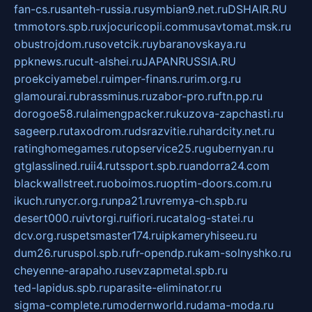
fan-cs.ru
santeh-russia.ru
symbian9.net.ru
DSHAIR.RU
tmmotors.spb.ru
xjocuricopii.com
musavtomat.msk.ru
obustrojdom.ru
sovetcik.ru
ybaranovskaya.ru
ppknews.ru
cult-alshei.ru
JAPANRUSSIA.RU
proekciyamebel.ru
imper-finans.ru
rim.org.ru
glamourai.ru
brassminus.ru
zabor-pro.ru
ftn.pp.ru
dorogoe58.ru
laimengpacker.ru
kuzova-zapchasti.ru
sageerp.ru
taxodrom.ru
dsrazvitie.ru
hardcity.net.ru
ratinghomegames.ru
topservice25.ru
gubernyan.ru
gtglasslined.ru
ii4.ru
tssport.spb.ru
andorra24.com
blackwallstreet.ru
oboimos.ru
optim-doors.com.ru
ikuch.ru
nycr.org.ru
npa21.ru
vremya-ch.spb.ru
desert000.ru
ivtorgi.ru
ifiori.ru
catalog-statei.ru
dcv.org.ru
spetsmaster174.ru
ipkameryhiseeu.ru
dum26.ru
ruspol.spb.ru
fr-opendp.ru
kam-solnyshko.ru
cheyenne-arapaho.ru
sevzapmetal.spb.ru
ted-lapidus.spb.ru
parasite-eliminator.ru
sigma-complete.ru
modernworld.ru
dama-moda.ru