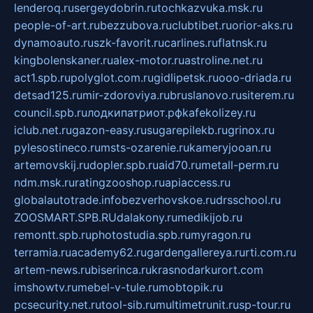
lenderoq.ru
sergeydobrin.ru
tochkazvuka.msk.ru
people-of-art.ru
bezzubova.ru
clubtibet.ru
orior-aks.ru
dynamoauto.ru
szk-favorit.ru
carlines.ru
flatnsk.ru
kingbolenskaner.ru
alex-motor.ru
astroline.net.ru
act1.spb.ru
polyglot.com.ru
gidlipetsk.ru
ooo-driada.ru
detsad125.ru
mir-zdoroviya.ru
bruslanovo.ru
siterem.ru
council.spb.ru
лодкипатриот.рф
kafekolizey.ru
iclub.net.ru
gazon-easy.ru
sugarepilekb.ru
grinox.ru
pylesostineco.ru
msts-ozarenie.ru
kameryjooan.ru
artemovskij.ru
dopler.spb.ru
aid70.ru
metall-perm.ru
ndm.msk.ru
ratingzooshop.ru
apiaccess.ru
globalautotrade.info
bezverhovskoe.ru
drsschool.ru
ZOOSMART.SPB.RU
dalakony.ru
medikijob.ru
remontt.spb.ru
photostudia.spb.ru
myragon.ru
terramia.ru
academy62.ru
gardengallereya.ru
rti.com.ru
artem-news.ru
biserinca.ru
krasnodarkurort.com
imshowtv.ru
mebel-v-tule.ru
mobtopik.ru
pcsecurity.net.ru
tool-sib.ru
multimetrunit.ru
sp-tour.ru