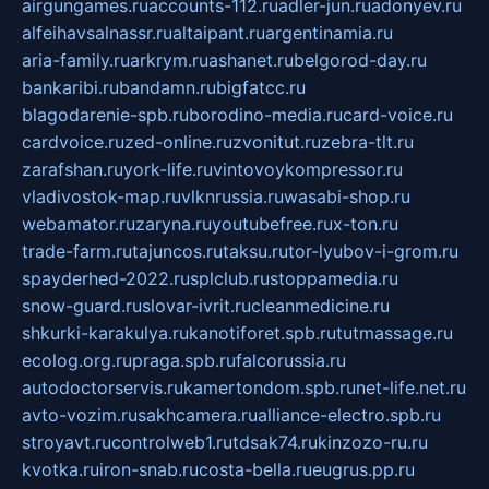
airgungames.ru
accounts-112.ru
adler-jun.ru
adonyev.ru
alfeihavsalnassr.ru
altaipant.ru
argentinamia.ru
aria-family.ru
arkrym.ru
ashanet.ru
belgorod-day.ru
bankaribi.ru
bandamn.ru
bigfatcc.ru
blagodarenie-spb.ru
borodino-media.ru
card-voice.ru
cardvoice.ru
zed-online.ru
zvonitut.ru
zebra-tlt.ru
zarafshan.ru
york-life.ru
vintovoykompressor.ru
vladivostok-map.ru
vlknrussia.ru
wasabi-shop.ru
webamator.ru
zaryna.ru
youtubefree.ru
x-ton.ru
trade-farm.ru
tajuncos.ru
taksu.ru
tor-lyubov-i-grom.ru
spayderhed-2022.ru
splclub.ru
stoppamedia.ru
snow-guard.ru
slovar-ivrit.ru
cleanmedicine.ru
shkurki-karakulya.ru
kanotiforet.spb.ru
tutmassage.ru
ecolog.org.ru
praga.spb.ru
falcorussia.ru
autodoctorservis.ru
kamertondom.spb.ru
net-life.net.ru
avto-vozim.ru
sakhcamera.ru
alliance-electro.spb.ru
stroyavt.ru
controlweb1.ru
tdsak74.ru
kinzozo-ru.ru
kvotka.ru
iron-snab.ru
costa-bella.ru
eugrus.pp.ru