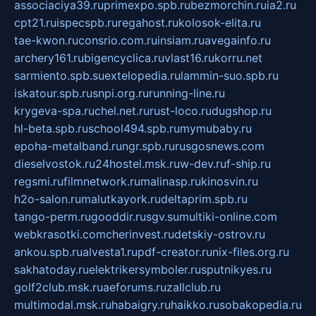
associaciya39.ru
primexpo.spb.ru
bezmorchin.ru
ia2.ru
cpt21.ru
ispecspb.ru
regahost.ru
kolosok-elita.ru
tae-kwon.ru
consrio.com.ru
insiam.ru
avegainfo.ru
archery161.ru
bigencyclica.ru
vlast16.ru
korru.net
sarmiento.spb.su
extelopedia.ru
lammin-suo.spb.ru
iskatour.spb.ru
snpi.org.ru
running-line.ru
krygeva-spa.ru
chel.net.ru
rust-loco.ru
dugshop.ru
hl-beta.spb.ru
school494.spb.ru
mymubaby.ru
epoha-metalband.ru
ngr.spb.ru
rusgosnews.com
dieselvostok.ru
24hostel.msk.ru
w-dev.ru
f-ship.ru
regsmi.ru
filmnetwork.ru
malinasp.ru
kinosvin.ru
h2o-salon.ru
malutkayork.ru
deltaprim.spb.ru
tango-perm.ru
gooddir.ru
sgv.su
multiki-online.com
webkrasotki.com
cherinvest.ru
detskiy-ostrov.ru
ankou.spb.ru
alvesta1.ru
pdf-creator.ru
nix-files.org.ru
sakhatoday.ru
elektrikersymboler.ru
sputnikyes.ru
golf2club.msk.ru
aeforums.ru
zallclub.ru
multimodal.msk.ru
habaigry.ru
haikko.ru
sobakopedia.ru