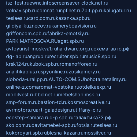
isz-fest.ru
ewnc.info
screensaver-clock.net.ru
volnav.spb.ru
comnat.ru
npf.net.ru
7bit.pp.ru
kalugatur.ru
tesiaes.ru
card.com.ru
kazanka.spb.ru
gildiya-kuznecov.ru
kameryboavision.ru
griffoncom.spb.ru
fabrika-emotsiy.ru
PARK-MATROSOVA.RU
agat.spb.ru
avtoyurist-moskva1.ru
hardware.org.ru
схема-авто.рф
dg-lab.ru
angrup.ru
recruiter.spb.ru
music8.spb.ru
krsk124.ru
kubok.spb.ru
romanofforex.ru
analitikaplus.ru
spyonline.ru
zosikamery.ru
sloboda-ural.pp.ru
AUTO-COM.SU
hohota.net
alimy.ru
online-z.com
aromat-vostoka.ru
otdelkaexp.ru
mobilvest.ru
bbd.net.ru
mebelshop.msk.ru
smp-forum.ru
bastion-td.ru
kosmoscreative.ru
avrmotors.ru
art-galadesign.ru
tiffany-c.ru
ecostep-samara.ru
d-p.spb.ru
галактика73.рф
sko.com.ru
davitamebel-spb.ru
fotsis.ru
tesiaes.ru
kokoroyari.spb.ru
blesna-kazan.ru
mossilver.ru