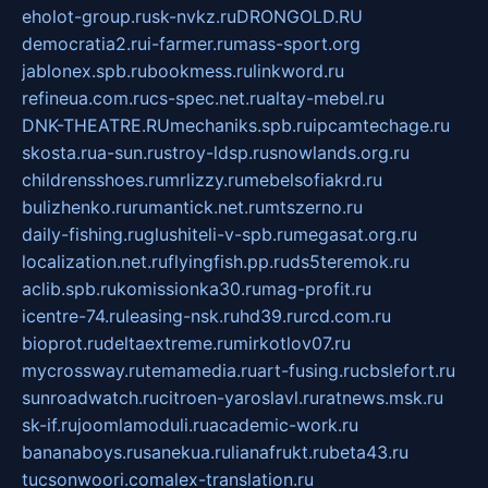
eholot-group.ru
sk-nvkz.ru
DRONGOLD.RU
democratia2.ru
i-farmer.ru
mass-sport.org
jablonex.spb.ru
bookmess.ru
linkword.ru
refineua.com.ru
cs-spec.net.ru
altay-mebel.ru
DNK-THEATRE.RU
mechaniks.spb.ru
ipcamtechage.ru
skosta.ru
a-sun.ru
stroy-ldsp.ru
snowlands.org.ru
childrensshoes.ru
mrlizzy.ru
mebelsofiakrd.ru
bulizhenko.ru
rumantick.net.ru
mtszerno.ru
daily-fishing.ru
glushiteli-v-spb.ru
megasat.org.ru
localization.net.ru
flyingfish.pp.ru
ds5teremok.ru
aclib.spb.ru
komissionka30.ru
mag-profit.ru
icentre-74.ru
leasing-nsk.ru
hd39.ru
rcd.com.ru
bioprot.ru
deltaextreme.ru
mirkotlov07.ru
mycrossway.ru
temamedia.ru
art-fusing.ru
cbslefort.ru
sunroadwatch.ru
citroen-yaroslavl.ru
ratnews.msk.ru
sk-if.ru
joomlamoduli.ru
academic-work.ru
bananaboys.ru
sanekua.ru
lianafrukt.ru
beta43.ru
tucsonwoori.com
alex-translation.ru