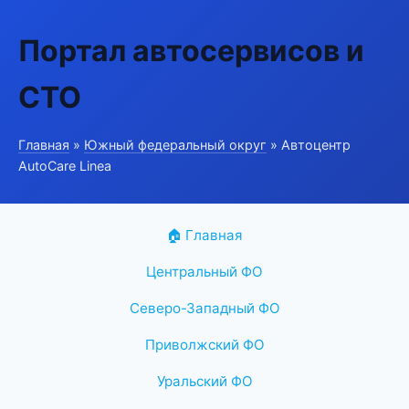
Портал автосервисов и
СТО
Главная
»
Южный федеральный округ
» Автоцентр
AutoCare Linea
🏠 Главная
Центральный ФО
Северо-Западный ФО
Приволжский ФО
Уральский ФО