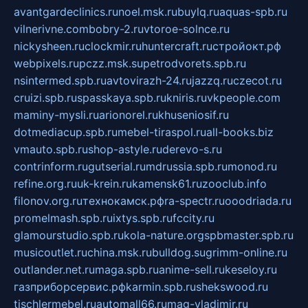
avantgardeclinics.ru
noel.msk.ru
buylq.ru
aquas-spb.ru
vilnerivne.com
bobry-2.ru
vtoroe-solnce.ru
nickysheen.ru
clockmir.ru
huntercraft.ru
стройокт.рф
webpixels.ru
pczz.msk.su
petrodvorets.spb.ru
nsintermed.spb.ru
avtovirazh-24.ru
jazzq.ru
czecot.ru
cruizi.spb.ru
spasskaya.spb.ru
kniris.ru
vkpeople.com
maminy-mysli.ru
arionorel.ru
khuseniosif.ru
dotmediacup.spb.ru
mebel-tiraspol.ru
all-books.biz
vmauto.spb.ru
shop-astyle.ru
derevo-s.ru
contrinform.ru
gutserial.ru
mdrussia.spb.ru
monod.ru
refine.org.ru
uk-krein.ru
kamensk61.ru
zooclub.info
filonov.org.ru
технокамск.рф
ra-spectr.ru
ooodriada.ru
promelmash.spb.ru
ixtys.spb.ru
fccity.ru
glamourstudio.spb.ru
kola-nature.org
spbmaster.spb.ru
musicoutlet.ru
china.msk.ru
bulldog.su
grimm-online.ru
outlander.net.ru
maga.spb.ru
anime-sell.ru
keseloy.ru
газприборсервис.рф
karmin.spb.ru
shekswood.ru
tischlermebel.ru
automall66.ru
mag-vladimir.ru