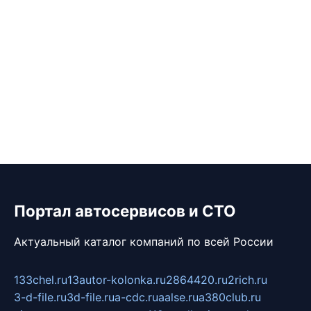
Портал автосервисов и СТО
Актуальный каталог компаний по всей России
133chel.ru
13autor-kolonka.ru
2864420.ru
2rich.ru
3-d-file.ru
3d-file.ru
a-cdc.ru
aalse.ru
a380club.ru