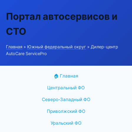
Портал автосервисов и
СТО
Главная
»
Южный федеральный округ
» Дилер-центр
AutoCare ServicePro
🏠 Главная
Центральный ФО
Северо-Западный ФО
Приволжский ФО
Уральский ФО