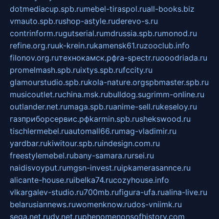
dotmediacup.spb.ru
mebel-tiraspol.ru
all-books.biz
vmauto.spb.ru
shop-astyle.ru
derevo-s.ru
contrinform.ru
gutserial.ru
mdrussia.spb.ru
monod.ru
refine.org.ru
uk-krein.ru
kamensk61.ru
zooclub.info
filonov.org.ru
технокамск.рф
ra-spectr.ru
ooodriada.ru
promelmash.spb.ru
ixtys.spb.ru
fccity.ru
glamourstudio.spb.ru
kola-nature.org
spbmaster.spb.ru
musicoutlet.ru
china.msk.ru
bulldog.su
grimm-online.ru
outlander.net.ru
maga.spb.ru
anime-sell.ru
keseloy.ru
газприборсервис.рф
karmin.spb.ru
shekswood.ru
tischlermebel.ru
automall66.ru
mag-vladimir.ru
yardbar.ru
kiwitour.spb.ru
indesign.com.ru
freestylemebel.ru
bany-samara.ru
rsei.ru
naidisvoyput.ru
mgsn-invest.ru
ipkamerasannce.ru
alicante-house.ru
ibelka74.ru
cozyhouse.info
vlkargalev-studio.ru
700mb.ru
figura-ufa.ru
alina-live.ru
belarusiannews.ru
womenknow.ru
dos-vniimk.ru
sega.net.ru
dv.net.ru
phenomenonsofhistory.com