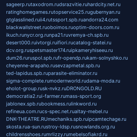
sageerp.ru
taxodrom.ru
dsrazvitie.ru
hardcity.net.ru
ratinghomegames.ru
topservice25.ru
gubernyan.ru
gtglasslined.ru
ii4.ru
tssport.spb.ru
andorra24.com
blackwallstreet.ru
oboimos.ru
optim-doors.com.ru
ikuch.ru
nycr.org.ru
npa21.ru
vremya-ch.spb.ru
desert000.ru
ivtorgi.ru
ifiori.ru
catalog-statei.ru
dcv.org.ru
spetsmaster174.ru
ipkameryhiseeu.ru
dum26.ru
ruspol.spb.ru
fr-opendp.ru
kam-solnyshko.ru
cheyenne-arapaho.ru
sevzapmetal.spb.ru
ted-lapidus.spb.ru
parasite-eliminator.ru
sigma-complete.ru
modernworld.ru
dama-moda.ru
eholot-group.ru
sk-nvkz.ru
DRONGOLD.RU
democratia2.ru
i-farmer.ru
mass-sport.org
jablonex.spb.ru
bookmess.ru
linkword.ru
refineua.com.ru
cs-spec.net.ru
altay-mebel.ru
DNK-THEATRE.RU
mechaniks.spb.ru
ipcamtechage.ru
skosta.ru
a-sun.ru
stroy-ldsp.ru
snowlands.org.ru
childrensshoes.ru
mrlizzy.ru
mebelsofiakrd.ru