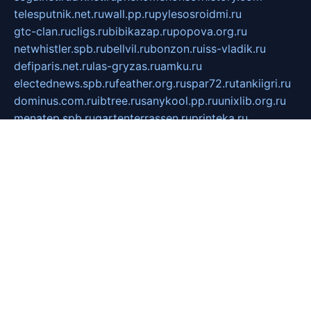
telesputnik.net.ru
wall.pp.ru
pylesosroidmi.ru
gtc-clan.ru
cligs.ru
bibikazap.ru
popova.org.ru
netwhistler.spb.ru
bellvil.ru
bonzon.ru
iss-vladik.ru
defiparis.net.ru
las-gryzas.ru
amku.ru
electednews.spb.ru
feather.org.ru
spar72.ru
tankiigri.ru
dominus.com.ru
ibtree.ru
sanykool.pp.ru
unixlib.org.ru
menatep.spb.ru
gartenterrassen.ru
printeka.ru
skvozilka.com.ru
parkovka-pub.ru
lovemobi.ru
art-ru.ru
emulatorz.com.ru
alucomp.com.ru
tatforum.com.ru
alternativa-profi.ru
dermakler.ru
artsurvey.ru
aredir.ru
khimspas.ru
centr-maxi.ru
2018r.ru
bort-stomer-defort.ru
professional2.ru
gibsons.ru
artselena.ru
art-pilot.ru
ingredient.spb.ru
npfpolimer.spb.ru
argentum.spb.ru
hom-edu.ru
af-num.ru
cashadvanceamericasev.org
trexp.spb.ru
apteka-gerzena.ru
vasilyevka.msk.ru
personalloanrgx.org
tishanskiysdk.ru
atma-volga.ru
yoga-media.ru
asmirnov.ru
betonvodincovo.ru