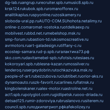
dg-lab.ru
angrup.ru
recruiter.spb.ru
music8.spb.ru
krsk124.ru
kubok.spb.ru
romanofforex.ru
analitikaplus.ru
spyonline.ru
zosikamery.ru
sloboda-ural.pp.ru
AUTO-COM.SU
hohota.net
alimy.ru
online-z.com
aromat-vostoka.ru
otdelkaexp.ru
mobilvest.ru
bbd.net.ru
mebelshop.msk.ru
smp-forum.ru
bastion-td.ru
kosmoscreative.ru
avrmotors.ru
art-galadesign.ru
tiffany-c.ru
ecostep-samara.ru
d-p.spb.ru
галактика73.рф
sko.com.ru
davitamebel-spb.ru
fotsis.ru
tesiaes.ru
kokoroyari.spb.ru
blesna-kazan.ru
mossilver.ru
lenderoq.ru
sergeydobrin.ru
tochkazvuka.msk.ru
people-of-art.ru
bezzubova.ru
clubtibet.ru
orior-aks.ru
dynamoauto.ru
szk-favorit.ru
carlines.ru
flatnsk.ru
kingbolenskaner.ru
alex-motor.ru
astroline.net.ru
act1.spb.ru
polyglot.com.ru
gidlipetsk.ru
ooo-driada.ru
detsad125.ru
mir-zdoroviya.ru
bruslanovo.ru
siterem.ru
council.spb.ru
лодкипатриот.рф
kafekolizey.ru