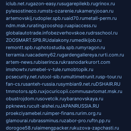
iclub.net.ru
gazon-easy.ru
sugarepilekb.ru
grinox.ru
pylesostineco.ru
msts-ozarenie.ru
kameryjooan.ru
artemovskij.ru
dopler.spb.ru
aid70.ru
metall-perm.ru
ndm.msk.ru
ratingzooshop.ru
apiaccess.ru
globalautotrade.info
bezverhovskoe.ru
drsschool.ru
ZOOSMART.SPB.RU
dalakony.ru
medikijob.ru
remontt.spb.ru
photostudia.spb.ru
myragon.ru
terramia.ru
academy62.ru
gardengallereya.ru
rti.com.ru
artem-news.ru
biserinca.ru
krasnodarkurort.com
imshowtv.ru
mebel-v-tule.ru
mobtopik.ru
pcsecurity.net.ru
tool-sib.ru
multimetrunit.ru
sp-tour.ru
fan-cs.ru
santeh-russia.ru
symbian9.net.ru
DSHAIR.RU
tmmotors.spb.ru
xjocuricopii.com
musavtomat.msk.ru
obustrojdom.ru
sovetcik.ru
ybaranovskaya.ru
ppknews.ru
cult-alshei.ru
JAPANRUSSIA.RU
proekciyamebel.ru
imper-finans.ru
rim.org.ru
glamourai.ru
brassminus.ru
zabor-pro.ru
ftn.pp.ru
dorogoe58.ru
laimengpacker.ru
kuzova-zapchasti.ru