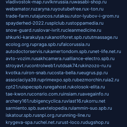
vladivostok-map.ru
vlknrussia.ru
wasabi-shop.ru
webamator.ru
zaryna.ru
youtubefree.ru
x-ton.ru
trade-farm.ru
tajuncos.ru
taksu.ru
tor-lyubov-i-grom.ru
spayderhed-2022.ru
splclub.ru
stoppamedia.ru
snow-guard.ru
slovar-ivrit.ru
cleanmedicine.ru
shkurki-karakulya.ru
kanotiforet.spb.ru
tutmassage.ru
ecolog.org.ru
praga.spb.ru
falcorussia.ru
autodoctorservis.ru
kamertondom.spb.ru
net-life.net.ru
avto-vozim.ru
sakhcamera.ru
alliance-electro.spb.ru
stroyavt.ru
controlweb1.ru
tdsak74.ru
kinzozo-ru.ru
kvotka.ru
iron-snab.ru
costa-bella.ru
eugrus.pp.ru
associaciya39.ru
primexpo.spb.ru
bezmorchin.ru
ia2.ru
cpt21.ru
ispecspb.ru
regahost.ru
kolosok-elita.ru
tae-kwon.ru
consrio.com.ru
insiam.ru
avegainfo.ru
archery161.ru
bigencyclica.ru
vlast16.ru
korru.net
sarmiento.spb.su
extelopedia.ru
lammin-suo.spb.ru
iskatour.spb.ru
snpi.org.ru
running-line.ru
krygeva-spa.ru
chel.net.ru
rust-loco.ru
dugshop.ru