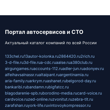
Портал автосервисов и СТО
Актуальный каталог компаний по всей России
133chel.ru
13autor-kolonka.ru
2864420.ru
2rich.ru
3-d-file.ru
3d-file.ru
a-cdc.ru
aalse.ru
a380club.ru
airgungames.ru
accounts-112.ru
adler-jun.ru
adonyev.ru
alfeihavsalnassr.ru
altaipant.ru
argentinamia.ru
aria-family.ru
arkrym.ru
ashanet.ru
belgorod-day.ru
bankaribi.ru
bandamn.ru
bigfatcc.ru
blagodarenie-spb.ru
borodino-media.ru
card-voice.ru
cardvoice.ru
zed-online.ru
zvonitut.ru
zebra-tlt.ru
zarafshan.ru
york-life.ru
vintovoykompressor.ru