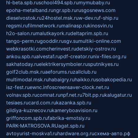
hl-beta.spb.ru
school494.spb.ru
mymubaby.ru
epoha-metalband.ru
ngr.spb.ru
rusgosnews.com
dieselvostok.ru
24hostel.msk.ru
w-dev.ru
f-ship.ru
regsmi.ru
filmnetwork.ru
malinasp.ru
kinosvin.ru
h2o-salon.ru
malutkayork.ru
deltaprim.spb.ru
tango-perm.ru
gooddir.ru
sgv.su
multiki-online.com
webkrasotki.com
cherinvest.ru
detskiy-ostrov.ru
ankou.spb.ru
alvesta1.ru
pdf-creator.ru
nix-files.org.ru
sakhatoday.ru
elektrikersymboler.ru
sputnikyes.ru
golf2club.msk.ru
aeforums.ru
zallclub.ru
multimodal.msk.ru
habaigry.ru
haikko.ru
sobakopedia.ru
isz-fest.ru
ewnc.info
screensaver-clock.net.ru
volnav.spb.ru
comnat.ru
npf.net.ru
7bit.pp.ru
kalugatur.ru
tesiaes.ru
card.com.ru
kazanka.spb.ru
gildiya-kuznecov.ru
kameryboavision.ru
griffoncom.spb.ru
fabrika-emotsiy.ru
PARK-MATROSOVA.RU
agat.spb.ru
avtoyurist-moskva1.ru
hardware.org.ru
схема-авто.рф