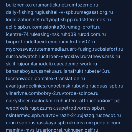
bulizhenko.ru
rumantick.net.ru
mtszerno.ru
daily-fishing.ru
glushiteli-v-spb.ru
megasat.org.ru
localization.net.ru
flyingfish.pp.ru
ds5teremok.ru
aclib.spb.ru
komissionka30.ru
mag-profit.ru
icentre-74.ru
leasing-nsk.ru
hd39.ru
rcd.com.ru
bioprot.ru
deltaextreme.ru
mirkotlov07.ru
mycrossway.ru
temamedia.ru
art-fusing.ru
cbslefort.ru
sunroadwatch.ru
citroen-yaroslavl.ru
ratnews.msk.ru
sk-if.ru
joomlamoduli.ru
academic-work.ru
bananaboys.ru
sanekua.ru
lianafrukt.ru
beta43.ru
tucsonwoori.com
alex-translation.ru
avantgardeclinics.ru
noel.msk.ru
buylq.ru
aquas-spb.ru
vilnerivne.com
bobry-2.ru
vtoroe-solnce.ru
nickysheen.ru
clockmir.ru
huntercraft.ru
стройокт.рф
webpixels.ru
pczz.msk.su
petrodvorets.spb.ru
nsintermed.spb.ru
avtovirazh-24.ru
jazzq.ru
czecot.ru
cruizi.spb.ru
spasskaya.spb.ru
kniris.ru
vkpeople.com
maminy-mysli.ru
arionorel.ru
khuseniosif.ru