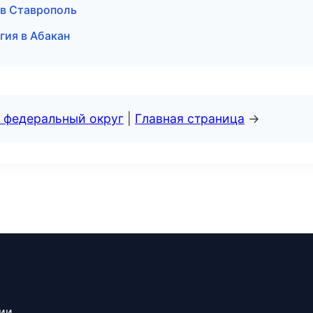
ы в Ставрополь
огия в Абакан
 федеральный округ
|
Главная страница
→
сии