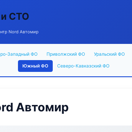
 и СТО
нтр Nord Автомир
ро-Западный ФО
Приволжский ФО
Уральский ФО
Южный ФО
Северо-Кавказский ФО
ord Автомир