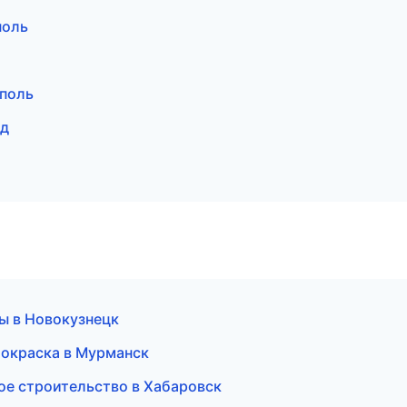
поль
поль
ад
ты в Новокузнецк
я окраска в Мурманск
ое строительство в Хабаровск