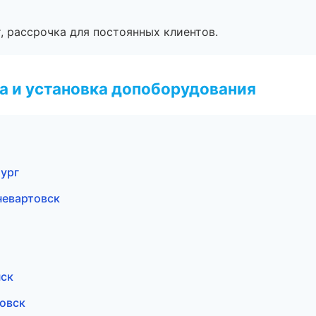
, рассрочка для постоянных клиентов.
 и установка допоборудования
бург
невартовск
нск
ровск