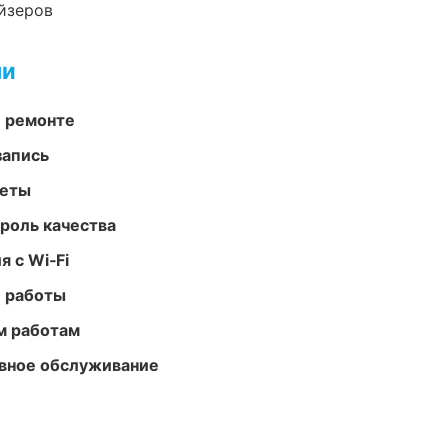
йзеров
ми
и ремонте
запись
меты
роль качества
 с Wi‑Fi
е работы
м работам
вное обслуживание