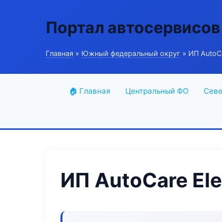
Портал автосервисов
Главная
»
Южный федеральный округ
» ИП AutoCa
🏠 Главная
Центральный ФО
Севе
ИП AutoCare Ele