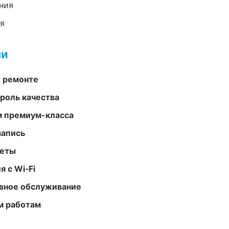
ния
ия
ми
и ремонте
роль качества
м премиум-класса
запись
меты
 с Wi‑Fi
вное обслуживание
м работам