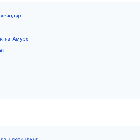
раснодар
ск-на-Амуре
ан
йка и детейлинг