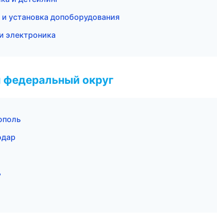
 и установка допоборудования
 и электроника
 федеральный округ
ополь
одар
ь