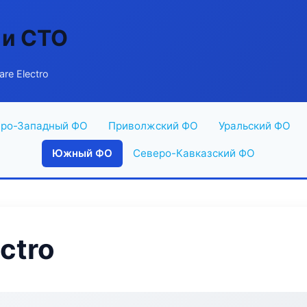
 и СТО
re Electro
ро-Западный ФО
Приволжский ФО
Уральский ФО
Южный ФО
Северо-Кавказский ФО
ctro