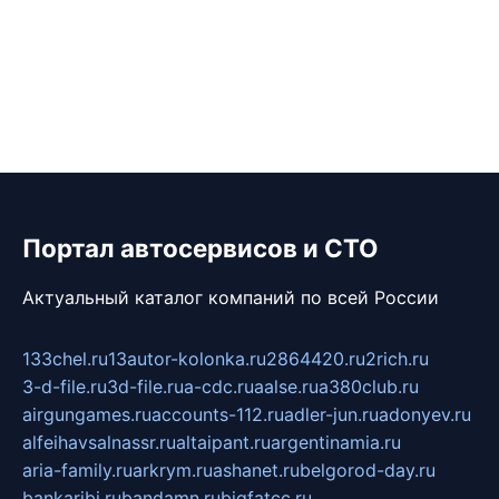
Портал автосервисов и СТО
Актуальный каталог компаний по всей России
133chel.ru
13autor-kolonka.ru
2864420.ru
2rich.ru
3-d-file.ru
3d-file.ru
a-cdc.ru
aalse.ru
a380club.ru
airgungames.ru
accounts-112.ru
adler-jun.ru
adonyev.ru
alfeihavsalnassr.ru
altaipant.ru
argentinamia.ru
aria-family.ru
arkrym.ru
ashanet.ru
belgorod-day.ru
bankaribi.ru
bandamn.ru
bigfatcc.ru