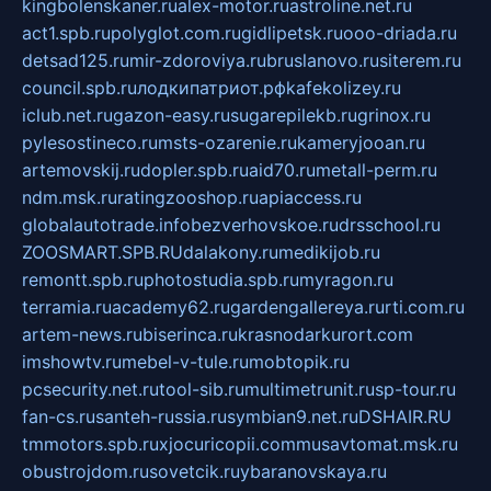
kingbolenskaner.ru
alex-motor.ru
astroline.net.ru
act1.spb.ru
polyglot.com.ru
gidlipetsk.ru
ooo-driada.ru
detsad125.ru
mir-zdoroviya.ru
bruslanovo.ru
siterem.ru
council.spb.ru
лодкипатриот.рф
kafekolizey.ru
iclub.net.ru
gazon-easy.ru
sugarepilekb.ru
grinox.ru
pylesostineco.ru
msts-ozarenie.ru
kameryjooan.ru
artemovskij.ru
dopler.spb.ru
aid70.ru
metall-perm.ru
ndm.msk.ru
ratingzooshop.ru
apiaccess.ru
globalautotrade.info
bezverhovskoe.ru
drsschool.ru
ZOOSMART.SPB.RU
dalakony.ru
medikijob.ru
remontt.spb.ru
photostudia.spb.ru
myragon.ru
terramia.ru
academy62.ru
gardengallereya.ru
rti.com.ru
artem-news.ru
biserinca.ru
krasnodarkurort.com
imshowtv.ru
mebel-v-tule.ru
mobtopik.ru
pcsecurity.net.ru
tool-sib.ru
multimetrunit.ru
sp-tour.ru
fan-cs.ru
santeh-russia.ru
symbian9.net.ru
DSHAIR.RU
tmmotors.spb.ru
xjocuricopii.com
musavtomat.msk.ru
obustrojdom.ru
sovetcik.ru
ybaranovskaya.ru