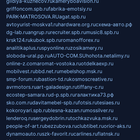
gildiya-kuznecov.ru
kameryboavision.ru
griffoncom.spb.ru
fabrika-emotsiy.ru
PARK-MATROSOVA.RU
agat.spb.ru
avtoyurist-moskva1.ru
hardware.org.ru
схема-авто.рф
dg-lab.ru
angrup.ru
recruiter.spb.ru
music8.spb.ru
krsk124.ru
kubok.spb.ru
romanofforex.ru
analitikaplus.ru
spyonline.ru
zosikamery.ru
sloboda-ural.pp.ru
AUTO-COM.SU
hohota.net
alimy.ru
online-z.com
aromat-vostoka.ru
otdelkaexp.ru
mobilvest.ru
bbd.net.ru
mebelshop.msk.ru
smp-forum.ru
bastion-td.ru
kosmoscreative.ru
avrmotors.ru
art-galadesign.ru
tiffany-c.ru
ecostep-samara.ru
d-p.spb.ru
галактика73.рф
sko.com.ru
davitamebel-spb.ru
fotsis.ru
tesiaes.ru
kokoroyari.spb.ru
blesna-kazan.ru
mossilver.ru
lenderoq.ru
sergeydobrin.ru
tochkazvuka.msk.ru
people-of-art.ru
bezzubova.ru
clubtibet.ru
orior-aks.ru
dynamoauto.ru
szk-favorit.ru
carlines.ru
flatnsk.ru