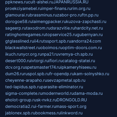
ppknews.ru
cult-alshei.ru
JAPANRUSSIA.RU
proekciyamebel.ru
imper-finans.ru
rim.org.ru
glamourai.ru
brassminus.ru
zabor-pro.ru
ftn.pp.ru
dorogoe58.ru
laimengpacker.ru
kuzova-zapchasti.ru
sageerp.ru
taxodrom.ru
dsrazvitie.ru
hardcity.net.ru
ratinghomegames.ru
topservice25.ru
gubernyan.ru
gtglasslined.ru
ii4.ru
tssport.spb.ru
andorra24.com
blackwallstreet.ru
oboimos.ru
optim-doors.com.ru
ikuch.ru
nycr.org.ru
npa21.ru
vremya-ch.spb.ru
desert000.ru
ivtorgi.ru
ifiori.ru
catalog-statei.ru
dcv.org.ru
spetsmaster174.ru
ipkameryhiseeu.ru
dum26.ru
ruspol.spb.ru
fr-opendp.ru
kam-solnyshko.ru
cheyenne-arapaho.ru
sevzapmetal.spb.ru
ted-lapidus.spb.ru
parasite-eliminator.ru
sigma-complete.ru
modernworld.ru
dama-moda.ru
eholot-group.ru
sk-nvkz.ru
DRONGOLD.RU
democratia2.ru
i-farmer.ru
mass-sport.org
jablonex.spb.ru
bookmess.ru
linkword.ru