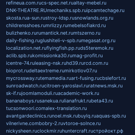
refineua.com.ru
cs-spec.net.ru
altay-mebel.ru
DNK-THEATRE.RU
mechaniks.spb.ru
ipcamtechage.ru
skosta.ru
a-sun.ru
stroy-ldsp.ru
snowlands.org.ru
childrensshoes.ru
mrlizzy.ru
mebelsofiakrd.ru
bulizhenko.ru
rumantick.net.ru
mtszerno.ru
daily-fishing.ru
glushiteli-v-spb.ru
megasat.org.ru
localization.net.ru
flyingfish.pp.ru
ds5teremok.ru
aclib.spb.ru
komissionka30.ru
mag-profit.ru
icentre-74.ru
leasing-nsk.ru
hd39.ru
rcd.com.ru
bioprot.ru
deltaextreme.ru
mirkotlov07.ru
mycrossway.ru
temamedia.ru
art-fusing.ru
cbslefort.ru
sunroadwatch.ru
citroen-yaroslavl.ru
ratnews.msk.ru
sk-if.ru
joomlamoduli.ru
academic-work.ru
bananaboys.ru
sanekua.ru
lianafrukt.ru
beta43.ru
tucsonwoori.com
alex-translation.ru
avantgardeclinics.ru
noel.msk.ru
buylq.ru
aquas-spb.ru
vilnerivne.com
bobry-2.ru
vtoroe-solnce.ru
nickysheen.ru
clockmir.ru
huntercraft.ru
стройокт.рф