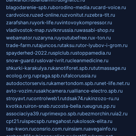
blagodarenie-spb.ru
borodino-media.ru
card-voice.ru
cardvoice.ru
zed-online.ru
zvonitut.ru
zebra-tlt.ru
zarafshan.ru
york-life.ru
vintovoykompressor.ru
vladivostok-map.ru
vlknrussia.ru
wasabi-shop.ru
webamator.ru
zaryna.ru
youtubefree.ru
x-ton.ru
trade-farm.ru
tajuncos.ru
taksu.ru
tor-lyubov-i-grom.ru
spayderhed-2022.ru
splclub.ru
stoppamedia.ru
snow-guard.ru
slovar-ivrit.ru
cleanmedicine.ru
shkurki-karakulya.ru
kanotiforet.spb.ru
tutmassage.ru
ecolog.org.ru
praga.spb.ru
falcorussia.ru
autodoctorservis.ru
kamertondom.spb.ru
net-life.net.ru
avto-vozim.ru
sakhcamera.ru
alliance-electro.spb.ru
stroyavt.ru
controlweb1.ru
tdsak74.ru
kinzozo-ru.ru
kvotka.ru
iron-snab.ru
costa-bella.ru
eugrus.pp.ru
associaciya39.ru
primexpo.spb.ru
bezmorchin.ru
ia2.ru
cpt21.ru
ispecspb.ru
regahost.ru
kolosok-elita.ru
tae-kwon.ru
consrio.com.ru
insiam.ru
avegainfo.ru