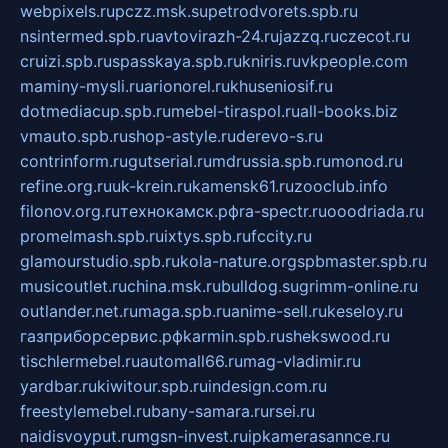
webpixels.ru
pczz.msk.su
petrodvorets.spb.ru
nsintermed.spb.ru
avtovirazh-24.ru
jazzq.ru
czecot.ru
cruizi.spb.ru
spasskaya.spb.ru
kniris.ru
vkpeople.com
maminy-mysli.ru
arionorel.ru
khuseniosif.ru
dotmediacup.spb.ru
mebel-tiraspol.ru
all-books.biz
vmauto.spb.ru
shop-astyle.ru
derevo-s.ru
contrinform.ru
gutserial.ru
mdrussia.spb.ru
monod.ru
refine.org.ru
uk-krein.ru
kamensk61.ru
zooclub.info
filonov.org.ru
технокамск.рф
ra-spectr.ru
ooodriada.ru
promelmash.spb.ru
ixtys.spb.ru
fccity.ru
glamourstudio.spb.ru
kola-nature.org
spbmaster.spb.ru
musicoutlet.ru
china.msk.ru
bulldog.su
grimm-online.ru
outlander.net.ru
maga.spb.ru
anime-sell.ru
keseloy.ru
газприборсервис.рф
karmin.spb.ru
shekswood.ru
tischlermebel.ru
automall66.ru
mag-vladimir.ru
yardbar.ru
kiwitour.spb.ru
indesign.com.ru
freestylemebel.ru
bany-samara.ru
rsei.ru
naidisvoyput.ru
mgsn-invest.ru
ipkamerasannce.ru