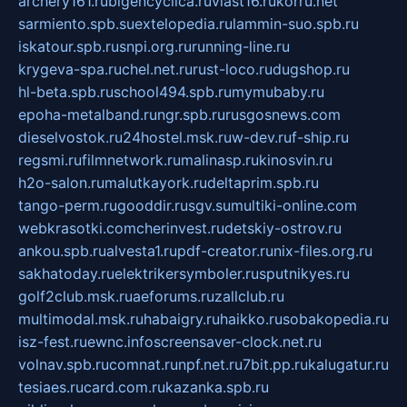
archery161.ru
bigencyclica.ru
vlast16.ru
korru.net
sarmiento.spb.su
extelopedia.ru
lammin-suo.spb.ru
iskatour.spb.ru
snpi.org.ru
running-line.ru
krygeva-spa.ru
chel.net.ru
rust-loco.ru
dugshop.ru
hl-beta.spb.ru
school494.spb.ru
mymubaby.ru
epoha-metalband.ru
ngr.spb.ru
rusgosnews.com
dieselvostok.ru
24hostel.msk.ru
w-dev.ru
f-ship.ru
regsmi.ru
filmnetwork.ru
malinasp.ru
kinosvin.ru
h2o-salon.ru
malutkayork.ru
deltaprim.spb.ru
tango-perm.ru
gooddir.ru
sgv.su
multiki-online.com
webkrasotki.com
cherinvest.ru
detskiy-ostrov.ru
ankou.spb.ru
alvesta1.ru
pdf-creator.ru
nix-files.org.ru
sakhatoday.ru
elektrikersymboler.ru
sputnikyes.ru
golf2club.msk.ru
aeforums.ru
zallclub.ru
multimodal.msk.ru
habaigry.ru
haikko.ru
sobakopedia.ru
isz-fest.ru
ewnc.info
screensaver-clock.net.ru
volnav.spb.ru
comnat.ru
npf.net.ru
7bit.pp.ru
kalugatur.ru
tesiaes.ru
card.com.ru
kazanka.spb.ru