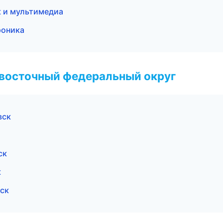
к и мультимедиа
роника
евосточный федеральный округ
вск
ск
к
ск