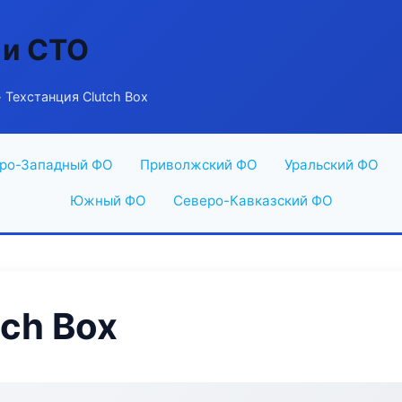
 и СТО
 Техстанция Clutch Box
ро-Западный ФО
Приволжский ФО
Уральский ФО
Южный ФО
Северо-Кавказский ФО
tch Box