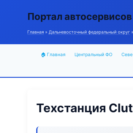
Портал автосервисов
Главная
»
Дальневосточный федеральный округ
»
🏠 Главная
Центральный ФО
Севе
Техстанция Clu