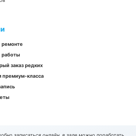
ов
ми
и ремонте
е работы
рый заказ редких
м премиум-класса
запись
меты
обно записаться онлайн, в зале можно поработать.