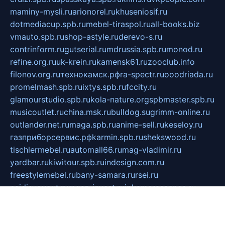
maminy-mysli.ru
arionorel.ru
khuseniosif.ru
dotmediacup.spb.ru
mebel-tiraspol.ru
all-books.biz
vmauto.spb.ru
shop-astyle.ru
derevo-s.ru
contrinform.ru
gutserial.ru
mdrussia.spb.ru
monod.ru
refine.org.ru
uk-krein.ru
kamensk61.ru
zooclub.info
filonov.org.ru
технокамск.рф
ra-spectr.ru
ooodriada.ru
promelmash.spb.ru
ixtys.spb.ru
fccity.ru
glamourstudio.spb.ru
kola-nature.org
spbmaster.spb.ru
musicoutlet.ru
china.msk.ru
bulldog.su
grimm-online.ru
outlander.net.ru
maga.spb.ru
anime-sell.ru
keseloy.ru
газприборсервис.рф
karmin.spb.ru
shekswood.ru
tischlermebel.ru
automall66.ru
mag-vladimir.ru
yardbar.ru
kiwitour.spb.ru
indesign.com.ru
freestylemebel.ru
bany-samara.ru
rsei.ru
naidisvoyput.ru
mgsn-invest.ru
ipkamerasannce.ru
alicante-house.ru
ibelka74.ru
cozyhouse.info
vlkargalev-studio.ru
700mb.ru
figura-ufa.ru
alina-live.ru