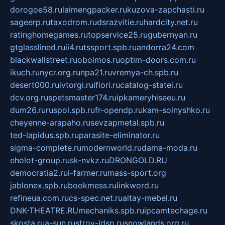
dorogoe58.ru
laimengpacker.ru
kuzova-zapchasti.ru
sageerp.ru
taxodrom.ru
dsrazvitie.ru
hardcity.net.ru
ratinghomegames.ru
topservice25.ru
gubernyan.ru
gtglasslined.ru
ii4.ru
tssport.spb.ru
andorra24.com
blackwallstreet.ru
oboimos.ru
optim-doors.com.ru
ikuch.ru
nycr.org.ru
npa21.ru
vremya-ch.spb.ru
desert000.ru
ivtorgi.ru
ifiori.ru
catalog-statei.ru
dcv.org.ru
spetsmaster174.ru
ipkameryhiseeu.ru
dum26.ru
ruspol.spb.ru
fr-opendp.ru
kam-solnyshko.ru
cheyenne-arapaho.ru
sevzapmetal.spb.ru
ted-lapidus.spb.ru
parasite-eliminator.ru
sigma-complete.ru
modernworld.ru
dama-moda.ru
eholot-group.ru
sk-nvkz.ru
DRONGOLD.RU
democratia2.ru
i-farmer.ru
mass-sport.org
jablonex.spb.ru
bookmess.ru
linkword.ru
refineua.com.ru
cs-spec.net.ru
altay-mebel.ru
DNK-THEATRE.RU
mechaniks.spb.ru
ipcamtechage.ru
skosta.ru
a-sun.ru
stroy-ldsp.ru
snowlands.org.ru