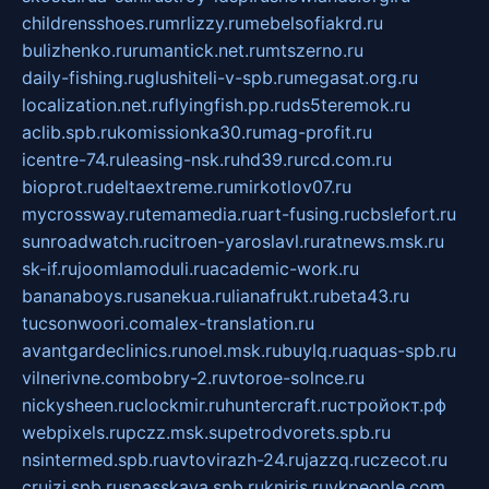
childrensshoes.ru
mrlizzy.ru
mebelsofiakrd.ru
bulizhenko.ru
rumantick.net.ru
mtszerno.ru
daily-fishing.ru
glushiteli-v-spb.ru
megasat.org.ru
localization.net.ru
flyingfish.pp.ru
ds5teremok.ru
aclib.spb.ru
komissionka30.ru
mag-profit.ru
icentre-74.ru
leasing-nsk.ru
hd39.ru
rcd.com.ru
bioprot.ru
deltaextreme.ru
mirkotlov07.ru
mycrossway.ru
temamedia.ru
art-fusing.ru
cbslefort.ru
sunroadwatch.ru
citroen-yaroslavl.ru
ratnews.msk.ru
sk-if.ru
joomlamoduli.ru
academic-work.ru
bananaboys.ru
sanekua.ru
lianafrukt.ru
beta43.ru
tucsonwoori.com
alex-translation.ru
avantgardeclinics.ru
noel.msk.ru
buylq.ru
aquas-spb.ru
vilnerivne.com
bobry-2.ru
vtoroe-solnce.ru
nickysheen.ru
clockmir.ru
huntercraft.ru
стройокт.рф
webpixels.ru
pczz.msk.su
petrodvorets.spb.ru
nsintermed.spb.ru
avtovirazh-24.ru
jazzq.ru
czecot.ru
cruizi.spb.ru
spasskaya.spb.ru
kniris.ru
vkpeople.com