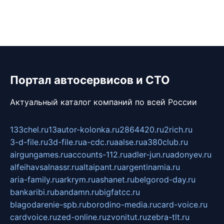
Портал автосервисов и СТО
Актуальный каталог компаний по всей России
133chel.ru
13autor-kolonka.ru
2864420.ru
2rich.ru
3-d-file.ru
3d-file.ru
a-cdc.ru
aalse.ru
a380club.ru
airgungames.ru
accounts-112.ru
adler-jun.ru
adonyev.ru
alfeihavsalnassr.ru
altaipant.ru
argentinamia.ru
aria-family.ru
arkrym.ru
ashanet.ru
belgorod-day.ru
bankaribi.ru
bandamn.ru
bigfatcc.ru
blagodarenie-spb.ru
borodino-media.ru
card-voice.ru
cardvoice.ru
zed-online.ru
zvonitut.ru
zebra-tlt.ru