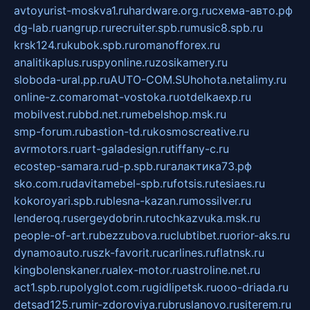
avtoyurist-moskva1.ru
hardware.org.ru
схема-авто.рф
dg-lab.ru
angrup.ru
recruiter.spb.ru
music8.spb.ru
krsk124.ru
kubok.spb.ru
romanofforex.ru
analitikaplus.ru
spyonline.ru
zosikamery.ru
sloboda-ural.pp.ru
AUTO-COM.SU
hohota.net
alimy.ru
online-z.com
aromat-vostoka.ru
otdelkaexp.ru
mobilvest.ru
bbd.net.ru
mebelshop.msk.ru
smp-forum.ru
bastion-td.ru
kosmoscreative.ru
avrmotors.ru
art-galadesign.ru
tiffany-c.ru
ecostep-samara.ru
d-p.spb.ru
галактика73.рф
sko.com.ru
davitamebel-spb.ru
fotsis.ru
tesiaes.ru
kokoroyari.spb.ru
blesna-kazan.ru
mossilver.ru
lenderoq.ru
sergeydobrin.ru
tochkazvuka.msk.ru
people-of-art.ru
bezzubova.ru
clubtibet.ru
orior-aks.ru
dynamoauto.ru
szk-favorit.ru
carlines.ru
flatnsk.ru
kingbolenskaner.ru
alex-motor.ru
astroline.net.ru
act1.spb.ru
polyglot.com.ru
gidlipetsk.ru
ooo-driada.ru
detsad125.ru
mir-zdoroviya.ru
bruslanovo.ru
siterem.ru