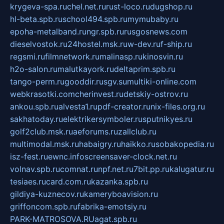
krygeva-spa.ru
chel.net.ru
rust-loco.ru
dugshop.ru
hl-beta.spb.ru
school494.spb.ru
mymubaby.ru
epoha-metalband.ru
ngr.spb.ru
rusgosnews.com
dieselvostok.ru
24hostel.msk.ru
w-dev.ru
f-ship.ru
regsmi.ru
filmnetwork.ru
malinasp.ru
kinosvin.ru
h2o-salon.ru
malutkayork.ru
deltaprim.spb.ru
tango-perm.ru
gooddir.ru
sgv.su
multiki-online.com
webkrasotki.com
cherinvest.ru
detskiy-ostrov.ru
ankou.spb.ru
alvesta1.ru
pdf-creator.ru
nix-files.org.ru
sakhatoday.ru
elektrikersymboler.ru
sputnikyes.ru
golf2club.msk.ru
aeforums.ru
zallclub.ru
multimodal.msk.ru
habaigry.ru
haikko.ru
sobakopedia.ru
isz-fest.ru
ewnc.info
screensaver-clock.net.ru
volnav.spb.ru
comnat.ru
npf.net.ru
7bit.pp.ru
kalugatur.ru
tesiaes.ru
card.com.ru
kazanka.spb.ru
gildiya-kuznecov.ru
kameryboavision.ru
griffoncom.spb.ru
fabrika-emotsiy.ru
PARK-MATROSOVA.RU
agat.spb.ru