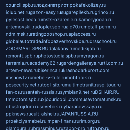
council.spb.ru
лодкипатриот.рф
kafekolizey.ru
iclub.net.ru
gazon-easy.ru
sugarepilekb.ru
grinox.ru
pylesostineco.ru
msts-ozarenie.ru
kameryjooan.ru
artemovskij.ru
dopler.spb.ru
aid70.ru
metall-perm.ru
ndm.msk.ru
ratingzooshop.ru
apiaccess.ru
globalautotrade.info
bezverhovskoe.ru
drsschool.ru
ZOOSMART.SPB.RU
dalakony.ru
medikijob.ru
remontt.spb.ru
photostudia.spb.ru
myragon.ru
terramia.ru
academy62.ru
gardengallereya.ru
rti.com.ru
artem-news.ru
biserinca.ru
krasnodarkurort.com
imshowtv.ru
mebel-v-tule.ru
mobtopik.ru
pcsecurity.net.ru
tool-sib.ru
multimetrunit.ru
sp-tour.ru
fan-cs.ru
santeh-russia.ru
symbian9.net.ru
DSHAIR.RU
tmmotors.spb.ru
xjocuricopii.com
musavtomat.msk.ru
obustrojdom.ru
sovetcik.ru
ybaranovskaya.ru
ppknews.ru
cult-alshei.ru
JAPANRUSSIA.RU
proekciyamebel.ru
imper-finans.ru
rim.org.ru
glamourai.ru
brassminus.ru
zabor-pro.ru
ftn.pp.ru