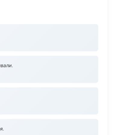
вали.
я.