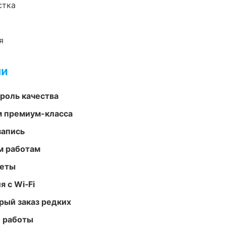
стка
я
ми
роль качества
м премиум-класса
запись
м работам
меты
 с Wi‑Fi
рый заказ редких
е работы