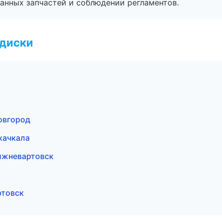
анных запчастей и соблюдении регламентов.
 диски
овгород
хачкала
ижневартовск
ртовск