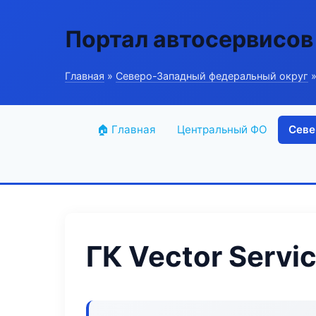
Портал автосервисов
Главная
»
Северо-Западный федеральный округ
»
🏠 Главная
Центральный ФО
Севе
ГК Vector Servi