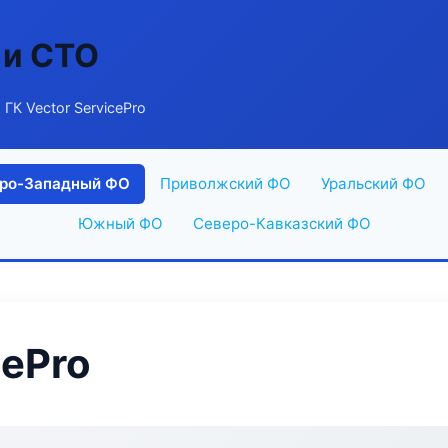
 и СТО
 ГК Vector ServicePro
ро-Западный ФО
Приволжский ФО
Уральский ФО
Южный ФО
Северо-Кавказский ФО
cePro