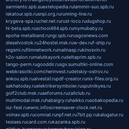
sarmiento.spb.su
extelopedia.ru
lammin-suo.spb.ru
iskatour.spb.ru
snpi.org.ru
running-line.ru
krygeva-spa.ru
chel.net.ru
rust-loco.ru
dugshop.ru
hl-beta.spb.ru
school494.spb.ru
mymubaby.ru
epoha-metalband.ru
ngr.spb.ru
rusgosnews.com
dieselvostok.ru
24hostel.msk.ru
w-dev.ru
f-ship.ru
regsmi.ru
filmnetwork.ru
malinasp.ru
kinosvin.ru
h2o-salon.ru
malutkayork.ru
deltaprim.spb.ru
tango-perm.ru
gooddir.ru
sgv.su
multiki-online.com
webkrasotki.com
cherinvest.ru
detskiy-ostrov.ru
ankou.spb.ru
alvesta1.ru
pdf-creator.ru
nix-files.org.ru
sakhatoday.ru
elektrikersymboler.ru
sputnikyes.ru
golf2club.msk.ru
aeforums.ru
zallclub.ru
multimodal.msk.ru
habaigry.ru
haikko.ru
sobakopedia.ru
isz-fest.ru
ewnc.info
screensaver-clock.net.ru
volnav.spb.ru
comnat.ru
npf.net.ru
7bit.pp.ru
kalugatur.ru
tesiaes.ru
card.com.ru
kazanka.spb.ru