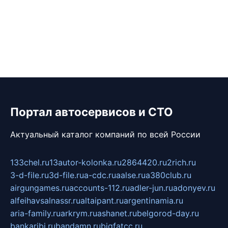
Портал автосервисов и СТО
Актуальный каталог компаний по всей России
133chel.ru
13autor-kolonka.ru
2864420.ru
2rich.ru
3-d-file.ru
3d-file.ru
a-cdc.ru
aalse.ru
a380club.ru
airgungames.ru
accounts-112.ru
adler-jun.ru
adonyev.ru
alfeihavsalnassr.ru
altaipant.ru
argentinamia.ru
aria-family.ru
arkrym.ru
ashanet.ru
belgorod-day.ru
bankaribi.ru
bandamn.ru
bigfatcc.ru