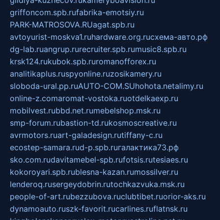
gildiya-kuznecov.ru
kameryboavision.ru
griffoncom.spb.ru
fabrika-emotsiy.ru
PARK-MATROSOVA.RU
agat.spb.ru
avtoyurist-moskva1.ru
hardware.org.ru
схема-авто.рф
dg-lab.ru
angrup.ru
recruiter.spb.ru
music8.spb.ru
krsk124.ru
kubok.spb.ru
romanofforex.ru
analitikaplus.ru
spyonline.ru
zosikamery.ru
sloboda-ural.pp.ru
AUTO-COM.SU
hohota.net
alimy.ru
online-z.com
aromat-vostoka.ru
otdelkaexp.ru
mobilvest.ru
bbd.net.ru
mebelshop.msk.ru
smp-forum.ru
bastion-td.ru
kosmoscreative.ru
avrmotors.ru
art-galadesign.ru
tiffany-c.ru
ecostep-samara.ru
d-p.spb.ru
галактика73.рф
sko.com.ru
davitamebel-spb.ru
fotsis.ru
tesiaes.ru
kokoroyari.spb.ru
blesna-kazan.ru
mossilver.ru
lenderoq.ru
sergeydobrin.ru
tochkazvuka.msk.ru
people-of-art.ru
bezzubova.ru
clubtibet.ru
orior-aks.ru
dynamoauto.ru
szk-favorit.ru
carlines.ru
flatnsk.ru