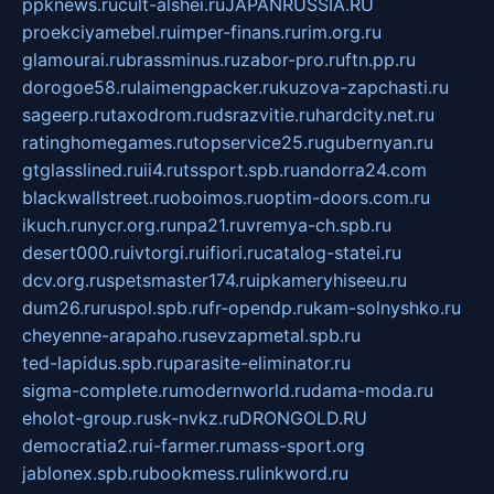
ppknews.ru
cult-alshei.ru
JAPANRUSSIA.RU
proekciyamebel.ru
imper-finans.ru
rim.org.ru
glamourai.ru
brassminus.ru
zabor-pro.ru
ftn.pp.ru
dorogoe58.ru
laimengpacker.ru
kuzova-zapchasti.ru
sageerp.ru
taxodrom.ru
dsrazvitie.ru
hardcity.net.ru
ratinghomegames.ru
topservice25.ru
gubernyan.ru
gtglasslined.ru
ii4.ru
tssport.spb.ru
andorra24.com
blackwallstreet.ru
oboimos.ru
optim-doors.com.ru
ikuch.ru
nycr.org.ru
npa21.ru
vremya-ch.spb.ru
desert000.ru
ivtorgi.ru
ifiori.ru
catalog-statei.ru
dcv.org.ru
spetsmaster174.ru
ipkameryhiseeu.ru
dum26.ru
ruspol.spb.ru
fr-opendp.ru
kam-solnyshko.ru
cheyenne-arapaho.ru
sevzapmetal.spb.ru
ted-lapidus.spb.ru
parasite-eliminator.ru
sigma-complete.ru
modernworld.ru
dama-moda.ru
eholot-group.ru
sk-nvkz.ru
DRONGOLD.RU
democratia2.ru
i-farmer.ru
mass-sport.org
jablonex.spb.ru
bookmess.ru
linkword.ru