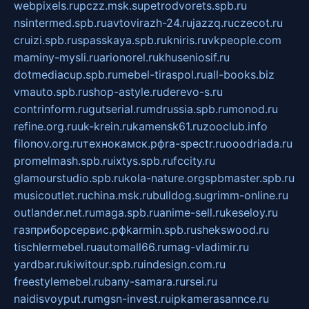
webpixels.ru
pczz.msk.su
petrodvorets.spb.ru
nsintermed.spb.ru
avtovirazh-24.ru
jazzq.ru
czecot.ru
cruizi.spb.ru
spasskaya.spb.ru
kniris.ru
vkpeople.com
maminy-mysli.ru
arionorel.ru
khuseniosif.ru
dotmediacup.spb.ru
mebel-tiraspol.ru
all-books.biz
vmauto.spb.ru
shop-astyle.ru
derevo-s.ru
contrinform.ru
gutserial.ru
mdrussia.spb.ru
monod.ru
refine.org.ru
uk-krein.ru
kamensk61.ru
zooclub.info
filonov.org.ru
технокамск.рф
ra-spectr.ru
ooodriada.ru
promelmash.spb.ru
ixtys.spb.ru
fccity.ru
glamourstudio.spb.ru
kola-nature.org
spbmaster.spb.ru
musicoutlet.ru
china.msk.ru
bulldog.su
grimm-online.ru
outlander.net.ru
maga.spb.ru
anime-sell.ru
keseloy.ru
газприборсервис.рф
karmin.spb.ru
shekswood.ru
tischlermebel.ru
automall66.ru
mag-vladimir.ru
yardbar.ru
kiwitour.spb.ru
indesign.com.ru
freestylemebel.ru
bany-samara.ru
rsei.ru
naidisvoyput.ru
mgsn-invest.ru
ipkamerasannce.ru