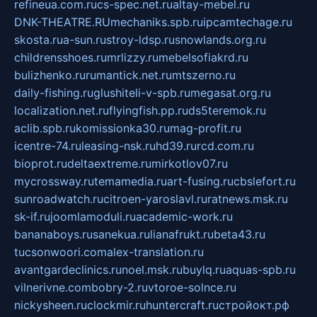
refineua.com.ru
cs-spec.net.ru
altay-mebel.ru
DNK-THEATRE.RU
mechaniks.spb.ru
ipcamtechage.ru
skosta.ru
a-sun.ru
stroy-ldsp.ru
snowlands.org.ru
childrensshoes.ru
mrlizzy.ru
mebelsofiakrd.ru
bulizhenko.ru
rumantick.net.ru
mtszerno.ru
daily-fishing.ru
glushiteli-v-spb.ru
megasat.org.ru
localization.net.ru
flyingfish.pp.ru
ds5teremok.ru
aclib.spb.ru
komissionka30.ru
mag-profit.ru
icentre-74.ru
leasing-nsk.ru
hd39.ru
rcd.com.ru
bioprot.ru
deltaextreme.ru
mirkotlov07.ru
mycrossway.ru
temamedia.ru
art-fusing.ru
cbslefort.ru
sunroadwatch.ru
citroen-yaroslavl.ru
ratnews.msk.ru
sk-if.ru
joomlamoduli.ru
academic-work.ru
bananaboys.ru
sanekua.ru
lianafrukt.ru
beta43.ru
tucsonwoori.com
alex-translation.ru
avantgardeclinics.ru
noel.msk.ru
buylq.ru
aquas-spb.ru
vilnerivne.com
bobry-2.ru
vtoroe-solnce.ru
nickysheen.ru
clockmir.ru
huntercraft.ru
стройокт.рф