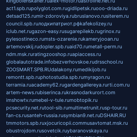
kingbolenskaner.ru
alex-motor.ru
astroline.net.ru
act1.spb.ru
polyglot.com.ru
gidlipetsk.ru
ooo-driada.ru
detsad125.ru
mir-zdoroviya.ru
bruslanovo.ru
siterem.ru
council.spb.ru
лодкипатриот.рф
kafekolizey.ru
iclub.net.ru
gazon-easy.ru
sugarepilekb.ru
grinox.ru
pylesostineco.ru
msts-ozarenie.ru
kameryjooan.ru
artemovskij.ru
dopler.spb.ru
aid70.ru
metall-perm.ru
ndm.msk.ru
ratingzooshop.ru
apiaccess.ru
globalautotrade.info
bezverhovskoe.ru
drsschool.ru
ZOOSMART.SPB.RU
dalakony.ru
medikijob.ru
remontt.spb.ru
photostudia.spb.ru
myragon.ru
terramia.ru
academy62.ru
gardengallereya.ru
rti.com.ru
artem-news.ru
biserinca.ru
krasnodarkurort.com
imshowtv.ru
mebel-v-tule.ru
mobtopik.ru
pcsecurity.net.ru
tool-sib.ru
multimetrunit.ru
sp-tour.ru
fan-cs.ru
santeh-russia.ru
symbian9.net.ru
DSHAIR.RU
tmmotors.spb.ru
xjocuricopii.com
musavtomat.msk.ru
obustrojdom.ru
sovetcik.ru
ybaranovskaya.ru