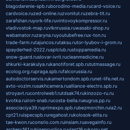
blagodarenie-spb.ru
borodino-media.ru
card-voice.ru
cardvoice.ru
zed-online.ru
zvonitut.ru
zebra-tlt.ru
zarafshan.ru
york-life.ru
vintovoykompressor.ru
vladivostok-map.ru
vlknrussia.ru
wasabi-shop.ru
webamator.ru
zaryna.ru
youtubefree.ru
x-ton.ru
trade-farm.ru
tajuncos.ru
taksu.ru
tor-lyubov-i-grom.ru
spayderhed-2022.ru
splclub.ru
stoppamedia.ru
snow-guard.ru
slovar-ivrit.ru
cleanmedicine.ru
shkurki-karakulya.ru
kanotiforet.spb.ru
tutmassage.ru
ecolog.org.ru
praga.spb.ru
falcorussia.ru
autodoctorservis.ru
kamertondom.spb.ru
net-life.net.ru
avto-vozim.ru
sakhcamera.ru
alliance-electro.spb.ru
stroyavt.ru
controlweb1.ru
tdsak74.ru
kinzozo-ru.ru
kvotka.ru
iron-snab.ru
costa-bella.ru
eugrus.pp.ru
associaciya39.ru
primexpo.spb.ru
bezmorchin.ru
ia2.ru
cpt21.ru
ispecspb.ru
regahost.ru
kolosok-elita.ru
tae-kwon.ru
consrio.com.ru
insiam.ru
avegainfo.ru
archery161.ru
bigencyclica.ru
vlast16.ru
korru.net