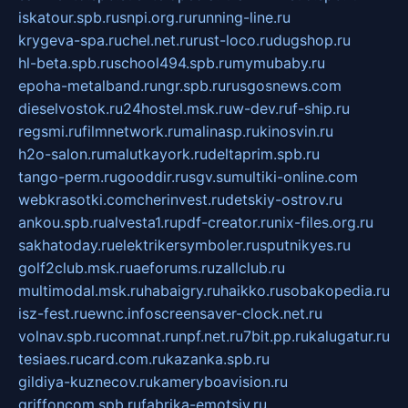
iskatour.spb.ru
snpi.org.ru
running-line.ru
krygeva-spa.ru
chel.net.ru
rust-loco.ru
dugshop.ru
hl-beta.spb.ru
school494.spb.ru
mymubaby.ru
epoha-metalband.ru
ngr.spb.ru
rusgosnews.com
dieselvostok.ru
24hostel.msk.ru
w-dev.ru
f-ship.ru
regsmi.ru
filmnetwork.ru
malinasp.ru
kinosvin.ru
h2o-salon.ru
malutkayork.ru
deltaprim.spb.ru
tango-perm.ru
gooddir.ru
sgv.su
multiki-online.com
webkrasotki.com
cherinvest.ru
detskiy-ostrov.ru
ankou.spb.ru
alvesta1.ru
pdf-creator.ru
nix-files.org.ru
sakhatoday.ru
elektrikersymboler.ru
sputnikyes.ru
golf2club.msk.ru
aeforums.ru
zallclub.ru
multimodal.msk.ru
habaigry.ru
haikko.ru
sobakopedia.ru
isz-fest.ru
ewnc.info
screensaver-clock.net.ru
volnav.spb.ru
comnat.ru
npf.net.ru
7bit.pp.ru
kalugatur.ru
tesiaes.ru
card.com.ru
kazanka.spb.ru
gildiya-kuznecov.ru
kameryboavision.ru
griffoncom.spb.ru
fabrika-emotsiy.ru