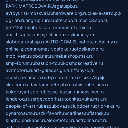
PARK-MATROSOVA.RU
agat.spb.ru
avtoyurist-moskva1.ru
hardware.org.ru
схема-авто.рф
dg-lab.ru
angrup.ru
recruiter.spb.ru
music8.spb.ru
krsk124.ru
kubok.spb.ru
romanofforex.ru
analitikaplus.ru
spyonline.ru
zosikamery.ru
sloboda-ural.pp.ru
AUTO-COM.SU
hohota.net
alimy.ru
online-z.com
aromat-vostoka.ru
otdelkaexp.ru
mobilvest.ru
bbd.net.ru
mebelshop.msk.ru
smp-forum.ru
bastion-td.ru
kosmoscreative.ru
avrmotors.ru
art-galadesign.ru
tiffany-c.ru
ecostep-samara.ru
d-p.spb.ru
галактика73.рф
sko.com.ru
davitamebel-spb.ru
fotsis.ru
tesiaes.ru
kokoroyari.spb.ru
blesna-kazan.ru
mossilver.ru
lenderoq.ru
sergeydobrin.ru
tochkazvuka.msk.ru
people-of-art.ru
bezzubova.ru
clubtibet.ru
orior-aks.ru
dynamoauto.ru
szk-favorit.ru
carlines.ru
flatnsk.ru
kingbolenskaner.ru
alex-motor.ru
astroline.net.ru
act1.spb.ru
polyglot.com.ru
gidlipetsk.ru
ooo-driada.ru