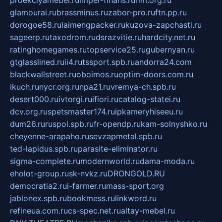
proekciyamebel.ru
imper-finans.ru
rim.org.ru
glamourai.ru
brassminus.ru
zabor-pro.ru
ftn.pp.ru
dorogoe58.ru
laimengpacker.ru
kuzova-zapchasti.ru
sageerp.ru
taxodrom.ru
dsrazvitie.ru
hardcity.net.ru
ratinghomegames.ru
topservice25.ru
gubernyan.ru
gtglasslined.ru
ii4.ru
tssport.spb.ru
andorra24.com
blackwallstreet.ru
oboimos.ru
optim-doors.com.ru
ikuch.ru
nycr.org.ru
npa21.ru
vremya-ch.spb.ru
desert000.ru
ivtorgi.ru
ifiori.ru
catalog-statei.ru
dcv.org.ru
spetsmaster174.ru
ipkameryhiseeu.ru
dum26.ru
ruspol.spb.ru
fr-opendp.ru
kam-solnyshko.ru
cheyenne-arapaho.ru
sevzapmetal.spb.ru
ted-lapidus.spb.ru
parasite-eliminator.ru
sigma-complete.ru
modernworld.ru
dama-moda.ru
eholot-group.ru
sk-nvkz.ru
DRONGOLD.RU
democratia2.ru
i-farmer.ru
mass-sport.org
jablonex.spb.ru
bookmess.ru
linkword.ru
refineua.com.ru
cs-spec.net.ru
altay-mebel.ru