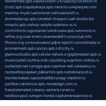
nsintermed.spb.ru
avtovirazh-24.ru
jazzq.ru
czecot.ru
cruizi.spb.ru
spasskaya.spb.ru
kniris.ru
vkpeople.com
maminy-mysli.ru
arionorel.ru
khuseniosif.ru
dotmediacup.spb.ru
mebel-tiraspol.ru
all-books.biz
vmauto.spb.ru
shop-astyle.ru
derevo-s.ru
contrinform.ru
gutserial.ru
mdrussia.spb.ru
monod.ru
refine.org.ru
uk-krein.ru
kamensk61.ru
zooclub.info
filonov.org.ru
технокамск.рф
ra-spectr.ru
ooodriada.ru
promelmash.spb.ru
ixtys.spb.ru
fccity.ru
glamourstudio.spb.ru
kola-nature.org
spbmaster.spb.ru
musicoutlet.ru
china.msk.ru
bulldog.su
grimm-online.ru
outlander.net.ru
maga.spb.ru
anime-sell.ru
keseloy.ru
газприборсервис.рф
karmin.spb.ru
shekswood.ru
tischlermebel.ru
automall66.ru
mag-vladimir.ru
yardbar.ru
kiwitour.spb.ru
indesign.com.ru
freestylemebel.ru
bany-samara.ru
rsei.ru
naidisvoyput.ru
mgsn-invest.ru
ipkamerasannce.ru
alicante-house.ru
ibelka74.ru
cozyhouse.info