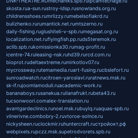
DNK-THEATRE.RU
mechaniks.spb.ru
ipcamtechage.ru
skosta.ru
a-sun.ru
stroy-ldsp.ru
snowlands.org.ru
childrensshoes.ru
mrlizzy.ru
mebelsofiakrd.ru
bulizhenko.ru
rumantick.net.ru
mtszerno.ru
daily-fishing.ru
glushiteli-v-spb.ru
megasat.org.ru
localization.net.ru
flyingfish.pp.ru
ds5teremok.ru
aclib.spb.ru
komissionka30.ru
mag-profit.ru
icentre-74.ru
leasing-nsk.ru
hd39.ru
rcd.com.ru
bioprot.ru
deltaextreme.ru
mirkotlov07.ru
mycrossway.ru
temamedia.ru
art-fusing.ru
cbslefort.ru
sunroadwatch.ru
citroen-yaroslavl.ru
ratnews.msk.ru
sk-if.ru
joomlamoduli.ru
academic-work.ru
bananaboys.ru
sanekua.ru
lianafrukt.ru
beta43.ru
tucsonwoori.com
alex-translation.ru
avantgardeclinics.ru
noel.msk.ru
buylq.ru
aquas-spb.ru
vilnerivne.com
bobry-2.ru
vtoroe-solnce.ru
nickysheen.ru
clockmir.ru
huntercraft.ru
стройокт.рф
webpixels.ru
pczz.msk.su
petrodvorets.spb.ru