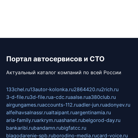
Портал автосервисов и СТО
Актуальный каталог компаний по всей России
133chel.ru
13autor-kolonka.ru
2864420.ru
2rich.ru
3-d-file.ru
3d-file.ru
a-cdc.ru
aalse.ru
a380club.ru
airgungames.ru
accounts-112.ru
adler-jun.ru
adonyev.ru
alfeihavsalnassr.ru
altaipant.ru
argentinamia.ru
aria-family.ru
arkrym.ru
ashanet.ru
belgorod-day.ru
bankaribi.ru
bandamn.ru
bigfatcc.ru
blagodarenie-spb.ru
borodino-media.ru
card-voice.ru