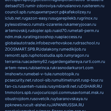
detsad125.ru
mir-zdoroviya.ru
bruslanovo.ru
siterem.ru
council.spb.ru
лодкипатриот.рф
kafekolizey.ru
iclub.net.ru
gazon-easy.ru
sugarepilekb.ru
grinox.ru
pylesostineco.ru
msts-ozarenie.ru
kameryjooan.ru
artemovskij.ru
dopler.spb.ru
aid70.ru
metall-perm.ru
ndm.msk.ru
ratingzooshop.ru
apiaccess.ru
globalautotrade.info
bezverhovskoe.ru
drsschool.ru
ZOOSMART.SPB.RU
dalakony.ru
medikijob.ru
remontt.spb.ru
photostudia.spb.ru
myragon.ru
terramia.ru
academy62.ru
gardengallereya.ru
rti.com.ru
artem-news.ru
biserinca.ru
krasnodarkurort.com
imshowtv.ru
mebel-v-tule.ru
mobtopik.ru
pcsecurity.net.ru
tool-sib.ru
multimetrunit.ru
sp-tour.ru
fan-cs.ru
santeh-russia.ru
symbian9.net.ru
DSHAIR.RU
tmmotors.spb.ru
xjocuricopii.com
musavtomat.msk.ru
obustrojdom.ru
sovetcik.ru
ybaranovskaya.ru
ppknews.ru
cult-alshei.ru
JAPANRUSSIA.RU