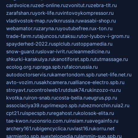
cardvoice.ru
zed-online.ru
zvonitut.ru
zebra-tlt.ru
zarafshan.ru
york-life.ru
vintovoykompressor.ru
vladivostok-map.ru
vlknrussia.ru
wasabi-shop.ru
webamator.ru
zaryna.ru
youtubefree.ru
x-ton.ru
trade-farm.ru
tajuncos.ru
taksu.ru
tor-lyubov-i-grom.ru
spayderhed-2022.ru
splclub.ru
stoppamedia.ru
snow-guard.ru
slovar-ivrit.ru
cleanmedicine.ru
shkurki-karakulya.ru
kanotiforet.spb.ru
tutmassage.ru
ecolog.org.ru
praga.spb.ru
falcorussia.ru
autodoctorservis.ru
kamertondom.spb.ru
net-life.net.ru
avto-vozim.ru
sakhcamera.ru
alliance-electro.spb.ru
stroyavt.ru
controlweb1.ru
tdsak74.ru
kinzozo-ru.ru
kvotka.ru
iron-snab.ru
costa-bella.ru
eugrus.pp.ru
associaciya39.ru
primexpo.spb.ru
bezmorchin.ru
ia2.ru
cpt21.ru
ispecspb.ru
regahost.ru
kolosok-elita.ru
tae-kwon.ru
consrio.com.ru
insiam.ru
avegainfo.ru
archery161.ru
bigencyclica.ru
vlast16.ru
korru.net
sarmiento.spb.su
extelopedia.ru
lammin-suo.spb.ru