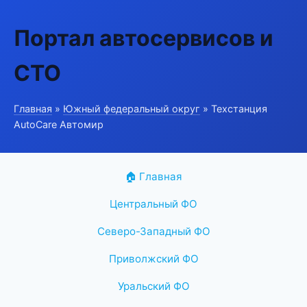
Портал автосервисов и
СТО
Главная
»
Южный федеральный округ
» Техстанция
AutoCare Автомир
🏠 Главная
Центральный ФО
Северо-Западный ФО
Приволжский ФО
Уральский ФО