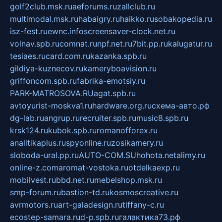
golf2club.msk.ru
aeforums.ru
zallclub.ru
multimodal.msk.ru
habaigry.ru
haikko.ru
sobakopedia.ru
isz-fest.ru
ewnc.info
screensaver-clock.net.ru
volnav.spb.ru
comnat.ru
npf.net.ru
7bit.pp.ru
kalugatur.ru
tesiaes.ru
card.com.ru
kazanka.spb.ru
gildiya-kuznecov.ru
kameryboavision.ru
griffoncom.spb.ru
fabrika-emotsiy.ru
PARK-MATROSOVA.RU
agat.spb.ru
avtoyurist-moskva1.ru
hardware.org.ru
схема-авто.рф
dg-lab.ru
angrup.ru
recruiter.spb.ru
music8.spb.ru
krsk124.ru
kubok.spb.ru
romanofforex.ru
analitikaplus.ru
spyonline.ru
zosikamery.ru
sloboda-ural.pp.ru
AUTO-COM.SU
hohota.net
alimy.ru
online-z.com
aromat-vostoka.ru
otdelkaexp.ru
mobilvest.ru
bbd.net.ru
mebelshop.msk.ru
smp-forum.ru
bastion-td.ru
kosmoscreative.ru
avrmotors.ru
art-galadesign.ru
tiffany-c.ru
ecostep-samara.ru
d-p.spb.ru
галактика73.рф