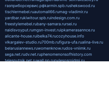
газприборсервис.рф
karmin.spb.ru
shekswood.ru
tischlermebel.ru
automall66.ru
mag-vladimir.ru
yardbar.ru
kiwitour.spb.ru
indesign.com.ru
freestylemebel.ru
bany-samara.ru
rsei.ru
naidisvoyput.ru
mgsn-invest.ru
ipkamerasannce.ru
alicante-house.ru
ibelka74.ru
cozyhouse.info
vlkargalev-studio.ru
700mb.ru
figura-ufa.ru
alina-live.ru
belarusiannews.ru
womenknow.ru
dos-vniimk.ru
sega.net.ru
dv.net.ru
phenomenonsofhistory.com
telesputnik.net.ru
wall.pp.ru
pylesosroidmi.ru
gtc-clan.ru
cligs.ru
bibikazap.ru
popova.org.ru
netwhistler.spb.ru
bellvil.ru
bonzon.ru
iss-vladik.ru
defiparis.net.ru
las-gryzas.ru
amku.ru
electednews.spb.ru
feather.org.ru
spar72.ru
tankiigri.ru
dominus.com.ru
ibtree.ru
sanykool.pp.ru
unixlib.org.ru
menatep.spb.ru
gartenterrassen.ru
printeka.ru
skvozilka.com.ru
parkovka-pub.ru
lovemobi.ru
art-ru.ru
emulatorz.com.ru
alucomp.com.ru
tatforum.com.ru