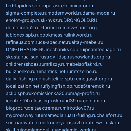
ted-lapidus.spb.ru
parasite-eliminator.ru
sigma-complete.ru
modernworld.ru
dama-moda.ru
eholot-group.ru
sk-nvkz.ru
DRONGOLD.RU
democratia2.ru
i-farmer.ru
mass-sport.org
jablonex.spb.ru
bookmess.ru
linkword.ru
refineua.com.ru
cs-spec.net.ru
altay-mebel.ru
DNK-THEATRE.RU
mechaniks.spb.ru
ipcamtechage.ru
skosta.ru
a-sun.ru
stroy-ldsp.ru
snowlands.org.ru
childrensshoes.ru
mrlizzy.ru
mebelsofiakrd.ru
bulizhenko.ru
rumantick.net.ru
mtszerno.ru
daily-fishing.ru
glushiteli-v-spb.ru
megasat.org.ru
localization.net.ru
flyingfish.pp.ru
ds5teremok.ru
aclib.spb.ru
komissionka30.ru
mag-profit.ru
icentre-74.ru
leasing-nsk.ru
hd39.ru
rcd.com.ru
bioprot.ru
deltaextreme.ru
mirkotlov07.ru
mycrossway.ru
temamedia.ru
art-fusing.ru
cbslefort.ru
sunroadwatch.ru
citroen-yaroslavl.ru
ratnews.msk.ru
sk-if.ru
joomlamoduli.ru
academic-work.ru