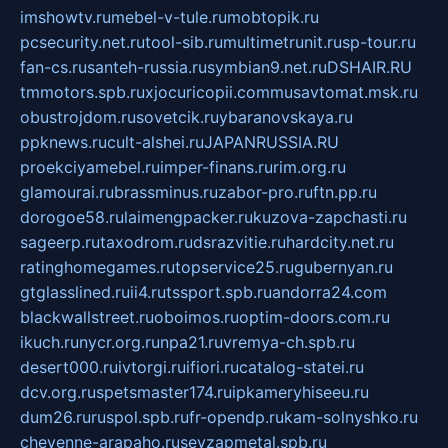
imshowtv.ru
mebel-v-tule.ru
mobtopik.ru
pcsecurity.net.ru
tool-sib.ru
multimetrunit.ru
sp-tour.ru
fan-cs.ru
santeh-russia.ru
symbian9.net.ru
DSHAIR.RU
tmmotors.spb.ru
xjocuricopii.com
musavtomat.msk.ru
obustrojdom.ru
sovetcik.ru
ybaranovskaya.ru
ppknews.ru
cult-alshei.ru
JAPANRUSSIA.RU
proekciyamebel.ru
imper-finans.ru
rim.org.ru
glamourai.ru
brassminus.ru
zabor-pro.ru
ftn.pp.ru
dorogoe58.ru
laimengpacker.ru
kuzova-zapchasti.ru
sageerp.ru
taxodrom.ru
dsrazvitie.ru
hardcity.net.ru
ratinghomegames.ru
topservice25.ru
gubernyan.ru
gtglasslined.ru
ii4.ru
tssport.spb.ru
andorra24.com
blackwallstreet.ru
oboimos.ru
optim-doors.com.ru
ikuch.ru
nycr.org.ru
npa21.ru
vremya-ch.spb.ru
desert000.ru
ivtorgi.ru
ifiori.ru
catalog-statei.ru
dcv.org.ru
spetsmaster174.ru
ipkameryhiseeu.ru
dum26.ru
ruspol.spb.ru
fr-opendp.ru
kam-solnyshko.ru
cheyenne-arapaho.ru
sevzapmetal.spb.ru