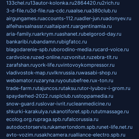
133chel.ru
13autor-kolonka.ru
2864420.ru
2rich.ru
3-d-file.ru
3d-file.ru
a-cdc.ru
aalse.ru
a380club.ru
airgungames.ru
accounts-112.ru
adler-jun.ru
adonyev.ru
alfeihavsalnassr.ru
altaipant.ru
argentinamia.ru
aria-family.ru
arkrym.ru
ashanet.ru
belgorod-day.ru
bankaribi.ru
bandamn.ru
bigfatcc.ru
blagodarenie-spb.ru
borodino-media.ru
card-voice.ru
cardvoice.ru
zed-online.ru
zvonitut.ru
zebra-tlt.ru
zarafshan.ru
york-life.ru
vintovoykompressor.ru
vladivostok-map.ru
vlknrussia.ru
wasabi-shop.ru
webamator.ru
zaryna.ru
youtubefree.ru
x-ton.ru
trade-farm.ru
tajuncos.ru
taksu.ru
tor-lyubov-i-grom.ru
spayderhed-2022.ru
splclub.ru
stoppamedia.ru
snow-guard.ru
slovar-ivrit.ru
cleanmedicine.ru
shkurki-karakulya.ru
kanotiforet.spb.ru
tutmassage.ru
ecolog.org.ru
praga.spb.ru
falcorussia.ru
autodoctorservis.ru
kamertondom.spb.ru
net-life.net.ru
avto-vozim.ru
sakhcamera.ru
alliance-electro.spb.ru