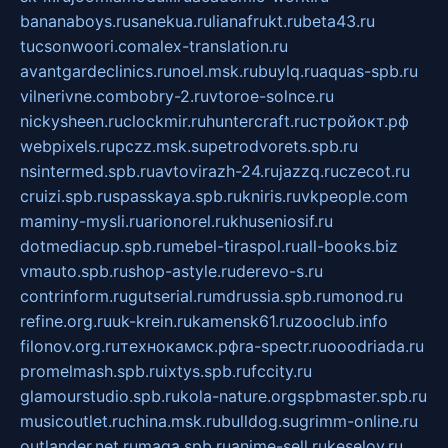
bananaboys.ru
sanekua.ru
lianafrukt.ru
beta43.ru
tucsonwoori.com
alex-translation.ru
avantgardeclinics.ru
noel.msk.ru
buylq.ru
aquas-spb.ru
vilnerivne.com
bobry-2.ru
vtoroe-solnce.ru
nickysheen.ru
clockmir.ru
huntercraft.ru
стройокт.рф
webpixels.ru
pczz.msk.su
petrodvorets.spb.ru
nsintermed.spb.ru
avtovirazh-24.ru
jazzq.ru
czecot.ru
cruizi.spb.ru
spasskaya.spb.ru
kniris.ru
vkpeople.com
maminy-mysli.ru
arionorel.ru
khuseniosif.ru
dotmediacup.spb.ru
mebel-tiraspol.ru
all-books.biz
vmauto.spb.ru
shop-astyle.ru
derevo-s.ru
contrinform.ru
gutserial.ru
mdrussia.spb.ru
monod.ru
refine.org.ru
uk-krein.ru
kamensk61.ru
zooclub.info
filonov.org.ru
технокамск.рф
ra-spectr.ru
ooodriada.ru
promelmash.spb.ru
ixtys.spb.ru
fccity.ru
glamourstudio.spb.ru
kola-nature.org
spbmaster.spb.ru
musicoutlet.ru
china.msk.ru
bulldog.su
grimm-online.ru
outlander.net.ru
maga.spb.ru
anime-sell.ru
keseloy.ru