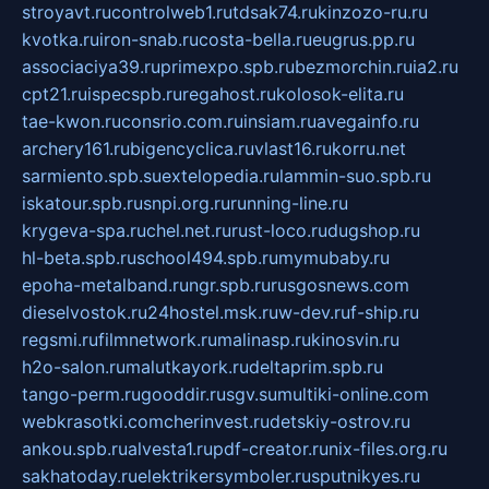
stroyavt.ru
controlweb1.ru
tdsak74.ru
kinzozo-ru.ru
kvotka.ru
iron-snab.ru
costa-bella.ru
eugrus.pp.ru
associaciya39.ru
primexpo.spb.ru
bezmorchin.ru
ia2.ru
cpt21.ru
ispecspb.ru
regahost.ru
kolosok-elita.ru
tae-kwon.ru
consrio.com.ru
insiam.ru
avegainfo.ru
archery161.ru
bigencyclica.ru
vlast16.ru
korru.net
sarmiento.spb.su
extelopedia.ru
lammin-suo.spb.ru
iskatour.spb.ru
snpi.org.ru
running-line.ru
krygeva-spa.ru
chel.net.ru
rust-loco.ru
dugshop.ru
hl-beta.spb.ru
school494.spb.ru
mymubaby.ru
epoha-metalband.ru
ngr.spb.ru
rusgosnews.com
dieselvostok.ru
24hostel.msk.ru
w-dev.ru
f-ship.ru
regsmi.ru
filmnetwork.ru
malinasp.ru
kinosvin.ru
h2o-salon.ru
malutkayork.ru
deltaprim.spb.ru
tango-perm.ru
gooddir.ru
sgv.su
multiki-online.com
webkrasotki.com
cherinvest.ru
detskiy-ostrov.ru
ankou.spb.ru
alvesta1.ru
pdf-creator.ru
nix-files.org.ru
sakhatoday.ru
elektrikersymboler.ru
sputnikyes.ru