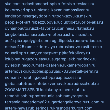
sko.com.ru
davitamebel-spb.ru
fotsis.ru
tesiaes.ru
kokoroyari.spb.ru
blesna-kazan.ru
mossilver.ru
lenderoq.ru
sergeydobrin.ru
tochkazvuka.msk.ru
people-of-art.ru
bezzubova.ru
clubtibet.ru
orior-aks.ru
dynamoauto.ru
szk-favorit.ru
carlines.ru
flatnsk.ru
kingbolenskaner.ru
alex-motor.ru
astroline.net.ru
act1.spb.ru
polyglot.com.ru
gidlipetsk.ru
ooo-driada.ru
detsad125.ru
mir-zdoroviya.ru
bruslanovo.ru
siterem.ru
council.spb.ru
лодкипатриот.рф
kafekolizey.ru
iclub.net.ru
gazon-easy.ru
sugarepilekb.ru
grinox.ru
pylesostineco.ru
msts-ozarenie.ru
kameryjooan.ru
artemovskij.ru
dopler.spb.ru
aid70.ru
metall-perm.ru
ndm.msk.ru
ratingzooshop.ru
apiaccess.ru
globalautotrade.info
bezverhovskoe.ru
drsschool.ru
ZOOSMART.SPB.RU
dalakony.ru
medikijob.ru
remontt.spb.ru
photostudia.spb.ru
myragon.ru
terramia.ru
academy62.ru
gardengallereya.ru
rti.com.ru
artem-news.ru
biserinca.ru
krasnodarkurort.com