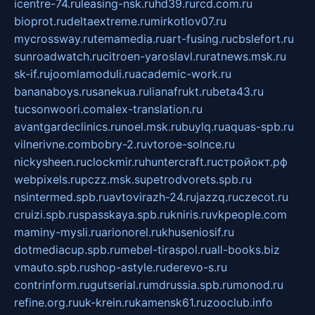
icentre-74.ru
leasing-nsk.ru
hd39.ru
rcd.com.ru
bioprot.ru
deltaextreme.ru
mirkotlov07.ru
mycrossway.ru
temamedia.ru
art-fusing.ru
cbslefort.ru
sunroadwatch.ru
citroen-yaroslavl.ru
ratnews.msk.ru
sk-if.ru
joomlamoduli.ru
academic-work.ru
bananaboys.ru
sanekua.ru
lianafrukt.ru
beta43.ru
tucsonwoori.com
alex-translation.ru
avantgardeclinics.ru
noel.msk.ru
buylq.ru
aquas-spb.ru
vilnerivne.com
bobry-2.ru
vtoroe-solnce.ru
nickysheen.ru
clockmir.ru
huntercraft.ru
стройокт.рф
webpixels.ru
pczz.msk.su
petrodvorets.spb.ru
nsintermed.spb.ru
avtovirazh-24.ru
jazzq.ru
czecot.ru
cruizi.spb.ru
spasskaya.spb.ru
kniris.ru
vkpeople.com
maminy-mysli.ru
arionorel.ru
khuseniosif.ru
dotmediacup.spb.ru
mebel-tiraspol.ru
all-books.biz
vmauto.spb.ru
shop-astyle.ru
derevo-s.ru
contrinform.ru
gutserial.ru
mdrussia.spb.ru
monod.ru
refine.org.ru
uk-krein.ru
kamensk61.ru
zooclub.info