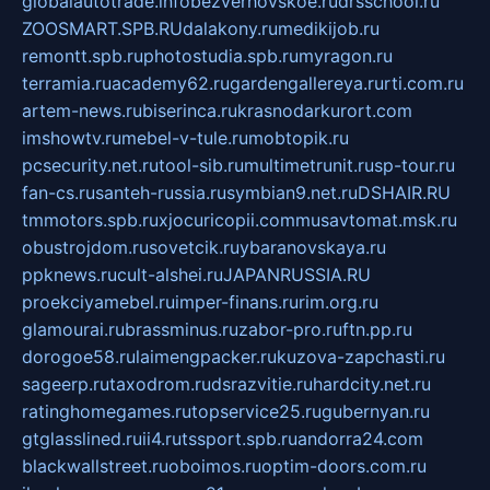
globalautotrade.info
bezverhovskoe.ru
drsschool.ru
ZOOSMART.SPB.RU
dalakony.ru
medikijob.ru
remontt.spb.ru
photostudia.spb.ru
myragon.ru
terramia.ru
academy62.ru
gardengallereya.ru
rti.com.ru
artem-news.ru
biserinca.ru
krasnodarkurort.com
imshowtv.ru
mebel-v-tule.ru
mobtopik.ru
pcsecurity.net.ru
tool-sib.ru
multimetrunit.ru
sp-tour.ru
fan-cs.ru
santeh-russia.ru
symbian9.net.ru
DSHAIR.RU
tmmotors.spb.ru
xjocuricopii.com
musavtomat.msk.ru
obustrojdom.ru
sovetcik.ru
ybaranovskaya.ru
ppknews.ru
cult-alshei.ru
JAPANRUSSIA.RU
proekciyamebel.ru
imper-finans.ru
rim.org.ru
glamourai.ru
brassminus.ru
zabor-pro.ru
ftn.pp.ru
dorogoe58.ru
laimengpacker.ru
kuzova-zapchasti.ru
sageerp.ru
taxodrom.ru
dsrazvitie.ru
hardcity.net.ru
ratinghomegames.ru
topservice25.ru
gubernyan.ru
gtglasslined.ru
ii4.ru
tssport.spb.ru
andorra24.com
blackwallstreet.ru
oboimos.ru
optim-doors.com.ru