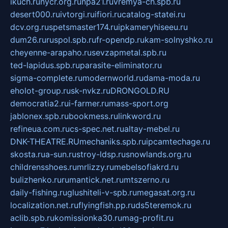
ikuch.ru
nycr.org.ru
npa21.ru
vremya-ch.spb.ru
desert000.ru
ivtorgi.ru
ifiori.ru
catalog-statei.ru
dcv.org.ru
spetsmaster174.ru
ipkameryhiseeu.ru
dum26.ru
ruspol.spb.ru
fr-opendp.ru
kam-solnyshko.ru
cheyenne-arapaho.ru
sevzapmetal.spb.ru
ted-lapidus.spb.ru
parasite-eliminator.ru
sigma-complete.ru
modernworld.ru
dama-moda.ru
eholot-group.ru
sk-nvkz.ru
DRONGOLD.RU
democratia2.ru
i-farmer.ru
mass-sport.org
jablonex.spb.ru
bookmess.ru
linkword.ru
refineua.com.ru
cs-spec.net.ru
altay-mebel.ru
DNK-THEATRE.RU
mechaniks.spb.ru
ipcamtechage.ru
skosta.ru
a-sun.ru
stroy-ldsp.ru
snowlands.org.ru
childrensshoes.ru
mrlizzy.ru
mebelsofiakrd.ru
bulizhenko.ru
rumantick.net.ru
mtszerno.ru
daily-fishing.ru
glushiteli-v-spb.ru
megasat.org.ru
localization.net.ru
flyingfish.pp.ru
ds5teremok.ru
aclib.spb.ru
komissionka30.ru
mag-profit.ru