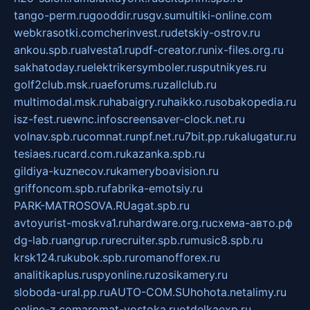
tango-perm.ru
gooddir.ru
sgv.su
multiki-online.com
webkrasotki.com
cherinvest.ru
detskiy-ostrov.ru
ankou.spb.ru
alvesta1.ru
pdf-creator.ru
nix-files.org.ru
sakhatoday.ru
elektrikersymboler.ru
sputnikyes.ru
golf2club.msk.ru
aeforums.ru
zallclub.ru
multimodal.msk.ru
habaigry.ru
haikko.ru
sobakopedia.ru
isz-fest.ru
ewnc.info
screensaver-clock.net.ru
volnav.spb.ru
comnat.ru
npf.net.ru
7bit.pp.ru
kalugatur.ru
tesiaes.ru
card.com.ru
kazanka.spb.ru
gildiya-kuznecov.ru
kameryboavision.ru
griffoncom.spb.ru
fabrika-emotsiy.ru
PARK-MATROSOVA.RU
agat.spb.ru
avtoyurist-moskva1.ru
hardware.org.ru
схема-авто.рф
dg-lab.ru
angrup.ru
recruiter.spb.ru
music8.spb.ru
krsk124.ru
kubok.spb.ru
romanofforex.ru
analitikaplus.ru
spyonline.ru
zosikamery.ru
sloboda-ural.pp.ru
AUTO-COM.SU
hohota.net
alimy.ru
online-z.com
aromat-vostoka.ru
otdelkaexp.ru