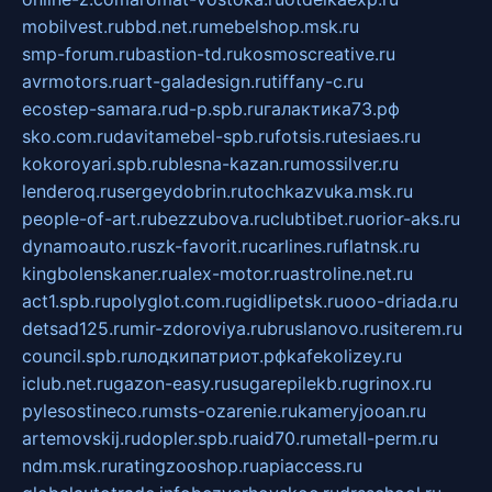
mobilvest.ru
bbd.net.ru
mebelshop.msk.ru
smp-forum.ru
bastion-td.ru
kosmoscreative.ru
avrmotors.ru
art-galadesign.ru
tiffany-c.ru
ecostep-samara.ru
d-p.spb.ru
галактика73.рф
sko.com.ru
davitamebel-spb.ru
fotsis.ru
tesiaes.ru
kokoroyari.spb.ru
blesna-kazan.ru
mossilver.ru
lenderoq.ru
sergeydobrin.ru
tochkazvuka.msk.ru
people-of-art.ru
bezzubova.ru
clubtibet.ru
orior-aks.ru
dynamoauto.ru
szk-favorit.ru
carlines.ru
flatnsk.ru
kingbolenskaner.ru
alex-motor.ru
astroline.net.ru
act1.spb.ru
polyglot.com.ru
gidlipetsk.ru
ooo-driada.ru
detsad125.ru
mir-zdoroviya.ru
bruslanovo.ru
siterem.ru
council.spb.ru
лодкипатриот.рф
kafekolizey.ru
iclub.net.ru
gazon-easy.ru
sugarepilekb.ru
grinox.ru
pylesostineco.ru
msts-ozarenie.ru
kameryjooan.ru
artemovskij.ru
dopler.spb.ru
aid70.ru
metall-perm.ru
ndm.msk.ru
ratingzooshop.ru
apiaccess.ru