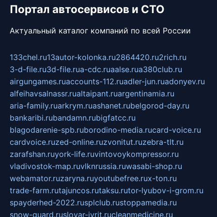
Портал автосервисов и СТО
Актуальный каталог компаний по всей России
133chel.ru
13autor-kolonka.ru
2864420.ru
2rich.ru
3-d-file.ru
3d-file.ru
a-cdc.ru
aalse.ru
a380club.ru
airgungames.ru
accounts-112.ru
adler-jun.ru
adonyev.ru
alfeihavsalnassr.ru
altaipant.ru
argentinamia.ru
aria-family.ru
arkrym.ru
ashanet.ru
belgorod-day.ru
bankaribi.ru
bandamn.ru
bigfatcc.ru
blagodarenie-spb.ru
borodino-media.ru
card-voice.ru
cardvoice.ru
zed-online.ru
zvonitut.ru
zebra-tlt.ru
zarafshan.ru
york-life.ru
vintovoykompressor.ru
vladivostok-map.ru
vlknrussia.ru
wasabi-shop.ru
webamator.ru
zaryna.ru
youtubefree.ru
x-ton.ru
trade-farm.ru
tajuncos.ru
taksu.ru
tor-lyubov-i-grom.ru
spayderhed-2022.ru
splclub.ru
stoppamedia.ru
snow-guard.ru
slovar-ivrit.ru
cleanmedicine.ru