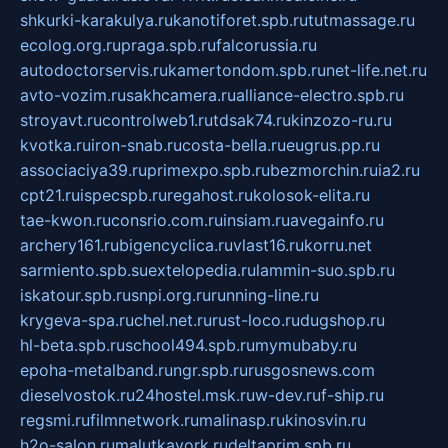
shkurki-karakulya.ru
kanotiforet.spb.ru
tutmassage.ru
ecolog.org.ru
praga.spb.ru
falcorussia.ru
autodoctorservis.ru
kamertondom.spb.ru
net-life.net.ru
avto-vozim.ru
sakhcamera.ru
alliance-electro.spb.ru
stroyavt.ru
controlweb1.ru
tdsak74.ru
kinzozo-ru.ru
kvotka.ru
iron-snab.ru
costa-bella.ru
eugrus.pp.ru
associaciya39.ru
primexpo.spb.ru
bezmorchin.ru
ia2.ru
cpt21.ru
ispecspb.ru
regahost.ru
kolosok-elita.ru
tae-kwon.ru
consrio.com.ru
insiam.ru
avegainfo.ru
archery161.ru
bigencyclica.ru
vlast16.ru
korru.net
sarmiento.spb.su
extelopedia.ru
lammin-suo.spb.ru
iskatour.spb.ru
snpi.org.ru
running-line.ru
krygeva-spa.ru
chel.net.ru
rust-loco.ru
dugshop.ru
hl-beta.spb.ru
school494.spb.ru
mymubaby.ru
epoha-metalband.ru
ngr.spb.ru
rusgosnews.com
dieselvostok.ru
24hostel.msk.ru
w-dev.ru
f-ship.ru
regsmi.ru
filmnetwork.ru
malinasp.ru
kinosvin.ru
h2o-salon.ru
malutkayork.ru
deltaprim.spb.ru