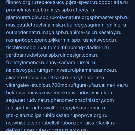
filonov.org.ru
технокамск.рф
ra-spectr.ru
ooodriada.ru
promelmash.spb.ru
ixtys.spb.ru
fccity.ru
glamourstudio.spb.ru
kola-nature.org
spbmaster.spb.ru
musicoutlet.ru
china.msk.ru
bulldog.su
grimm-online.ru
outlander.net.ru
maga.spb.ru
anime-sell.ru
keseloy.ru
газприборсервис.рф
karmin.spb.ru
shekswood.ru
tischlermebel.ru
automall66.ru
mag-vladimir.ru
yardbar.ru
kiwitour.spb.ru
indesign.com.ru
freestylemebel.ru
bany-samara.ru
rsei.ru
naidisvoyput.ru
mgsn-invest.ru
ipkamerasannce.ru
alicante-house.ru
ibelka74.ru
cozyhouse.info
vlkargalev-studio.ru
700mb.ru
figura-ufa.ru
alina-live.ru
belarusiannews.ru
womenknow.ru
dos-vniimk.ru
sega.net.ru
dv.net.ru
phenomenonsofhistory.com
telesputnik.net.ru
wall.pp.ru
pylesosroidmi.ru
gtc-clan.ru
cligs.ru
bibikazap.ru
popova.org.ru
netwhistler.spb.ru
bellvil.ru
bonzon.ru
iss-vladik.ru
defiparis.net.ru
las-gryzas.ru
amku.ru